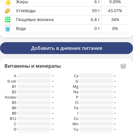
Жиры
6
г
9.09
%
Углеводы
59
г
43.07
%
Пищевые волокна
6.8
г
34
%
Вода
0
г
0
%
Добавить в дневник питания
Витамины и минералы
A
~
Ca
~
b-car
~
Si
~
В1
~
Mg
~
B2
~
Na
~
Холин
~
P
~
B5
~
Cl
~
B6
~
Fe
~
B9
~
I
~
B12
~
Co
~
C
~
Mn
~
D
~
Cu
~