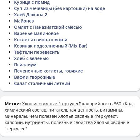
Курица с помид
Суп из чечевицы (без картошки) на воде
Хлеб Дюкана 2
Майонез
Омлет с Паназиатской смесью
Варенье малиновое
Котлеты свино-говяжьи
Козинак подсолнечный (Mix Bar)
Тефтели перевесить
Хлеб с зеленью
Псиллиум
Печеночные котлеты, говяжие
Вафли творожные
Салат столичный летний
Метки:
Хлопья овсяные "геркулес"
калорийность 360 кКал,
химический состав, питательная ценность, витамины,
минералы, чем полезен Хлопья овсяные "геркулес",
калории, нутриенты, полезные свойства Хлопья овсяные
"геркулес"