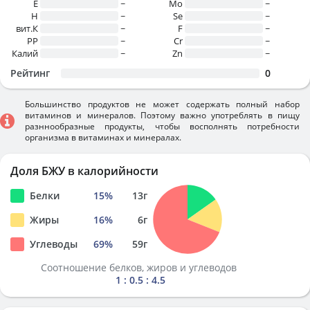
E
~
Mo
~
H
~
Se
~
вит.К
~
F
~
PP
~
Cr
~
Калий
~
Zn
~
Рейтинг
0
Большинство продуктов не может содержать полный набор
витаминов и минералов. Поэтому важно употреблять в пищу
разннообразные продукты, чтобы восполнять потребности
организма в витаминах и минералах.
Доля БЖУ в калорийности
Белки
15
%
13
г
Жиры
16
%
6
г
Углеводы
69
%
59
г
Соотношение белков, жиров и углеводов
1 : 0.5 : 4.5