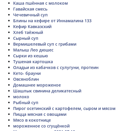
Каша пшённая с молоком
Гавайская смесь
Чечевичный суп
Блины на кефире от Иннамалина 133
Кефир Кавказский
Хлеб таёжный
Сырный суп
Вермишелевый суп с грибами
Малыш Лео дюшес
Сырки из кешью
Тушеная картошка
Оладьи из кабачков с сулугуни, протеин
Кето- брауни
Овсяноблин
Домашнее мороженое
Шашлык свинина деликатесный
молоко
Рыбный суп
Пирог осетинский с картофелем, сыром и мясом
Пицца мясная с овощами
Мясо в кокотнице
мороженное со сгущёнкой