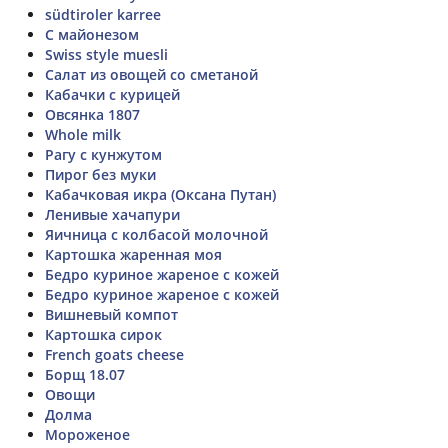
südtiroler karree
С майонезом
Swiss style muesli
Салат из овощей со сметаной
Кабачки с курицей
Овсянка 1807
Whole milk
Рагу с кунжутом
Пирог без муки
Кабачковая икра (Оксана Путан)
Ленивые хачапури
Яичница с колбасой молочной
Картошка жаренная моя
Бедро куриное жареное с кожей
Бедро куриное жареное с кожей
Вишневый компот
Картошка сирок
French goats cheese
Борщ 18.07
Овощи
Долма
Мороженое