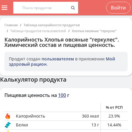
Войти
Главная
Таблица калорийности продуктов
Таблица продуктов пользователей
Хлопья овсяные "геркулес"
Калорийность
Хлопья овсяные "геркулес"
.
Химический состав и пищевая ценность.
Продукт создан
пользователем
в приложении
Мой
здоровый рацион
.
Калькулятор продукта
Пищевая ценность на
100
г
% от РСП
Калорийность
360
ккал
23.9
%
Белки
13
г
14.44
%