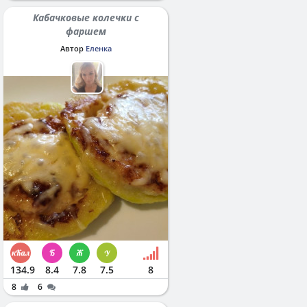
Кабачковые колечки с
фаршем
Автор
Еленка
134.9
8.4
7.8
7.5
8
8
6