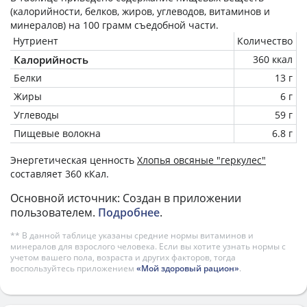
(калорийности, белков, жиров, углеводов, витаминов и
минералов) на
100 грамм
съедобной части.
Нутриент
Количество
Калорийность
360 ккал
Белки
13 г
Жиры
6 г
Углеводы
59 г
Пищевые волокна
6.8 г
Энергетическая ценность
Хлопья овсяные "геркулес"
составляет 360 кКал.
Основной источник: Создан в приложении
пользователем.
Подробнее
.
** В данной таблице указаны средние нормы витаминов и
минералов для взрослого человека. Если вы хотите узнать нормы с
учетом вашего пола, возраста и других факторов, тогда
воспользуйтесь приложением
«Мой здоровый рацион»
.