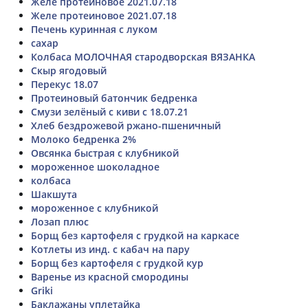
Желе протеиновое 2021.07.18
Желе протеиновое 2021.07.18
Печень куринная с луком
сахар
Колбаса МОЛОЧНАЯ стародворская ВЯЗАНКА
Скыр ягодовый
Перекус 18.07
Протеиновый батончик бедренка
Смузи зелёный с киви с 18.07.21
Хлеб бездрожевой ржано-пшеничный
Молоко бедренка 2%
Овсянка быстрая с клубникой
мороженное шоколадное
колбаса
Шакшута
мороженное с клубникой
Лозап плюс
Борщ без картофеля с грудкой на каркасе
Котлеты из инд. с кабач на пару
Борщ без картофеля с грудкой кур
Варенье из красной смородины
Griki
Баклажаны уплетайка