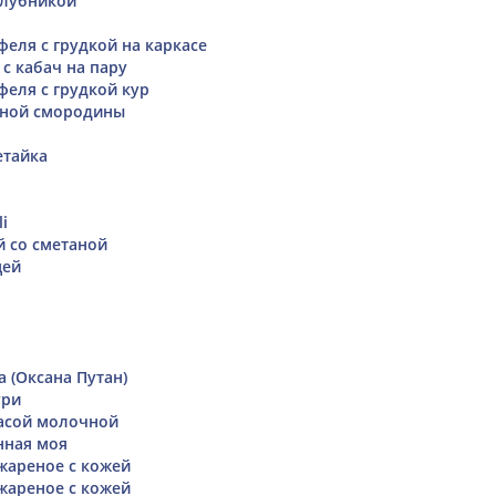
клубникой
феля с грудкой на каркасе
 с кабач на пару
феля с грудкой кур
сной смородины
етайка
li
й со сметаной
цей
м
 (Оксана Путан)
ури
асой молочной
нная моя
жареное с кожей
жареное с кожей