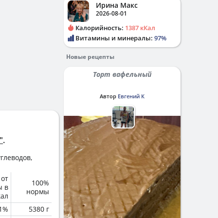
Ирина Макс
2026-08-01
Калорийность:
1387 кКал
Витамины и минералы:
97%
Новые рецепты
Торт вафельный
Автор
Евгений К
"
.
глеводов,
 от
100%
ы в
нормы
кал
.1%
5380 г