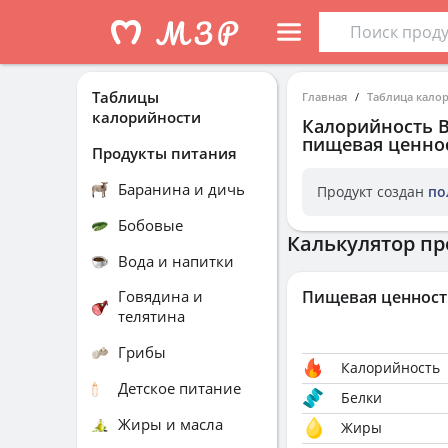
Таблицы
Главная
Таблица кало
калорийности
Калорийность
пищевая ценнос
Продукты питания
Баранина и дичь
Продукт создан
по
Бобовые
Калькулятор пр
Вода и напитки
Говядина и
Пищевая ценност
телятина
Грибы
Калорийность
Детское питание
Белки
Жиры и масла
Жиры