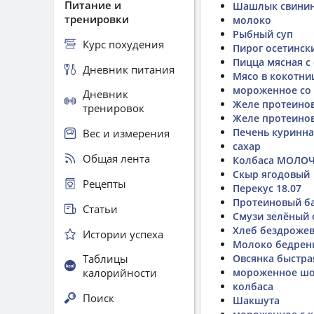
Питание и
Шашлык свинин
тренировки
молоко
Рыбный суп
Курс похудения
Пирог осетинск
Пицца мясная с
Дневник питания
Мясо в кокотни
мороженное со
Дневник
Желе протеинов
тренировок
Желе протеинов
Печень куринна
Вес и измерения
сахар
Общая лента
Колбаса МОЛОЧ
Скыр ягодовый
Рецепты
Перекус 18.07
Протеиновый б
Статьи
Смузи зелёный с
Хлеб бездроже
Истории успеха
Молоко бедрен
Таблицы
Овсянка быстра
калорийности
мороженное шо
колбаса
Поиск
Шакшута