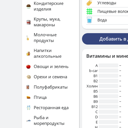
Углеводы
Кондитерские
изделия
Пищевые воло
Крупы, мука,
Вода
макароны
Молочные
Добавить в
продукты
Напитки
Витамины и мин
алкогольные
A
~
Овощи и зелень
b-car
~
В1
~
Орехи и семена
B2
~
Холин
~
Полуфабрикаты
B5
~
B6
~
Птица
B9
~
B12
~
Ресторанная еда
C
~
D
~
Рыба и
E
~
морепродукты
H
~