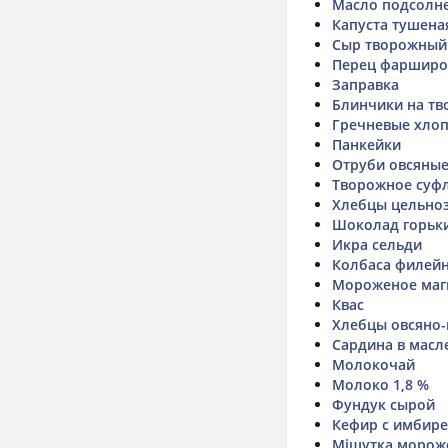
Масло подсолне
Капуста тушена
Сыр творожный
Перец фаршир
Заправка
Блинчики на т
Гречневые хлопь
Панкейки
Отруби овсяные
Творожное суфл
Хлебцы цельноз
Шоколад горьк
Икра сельди
Колбаса филейн
Мороженое маг
Квас
Хлебцы овсяно-
Сардина в масл
Молокочай
Молоко 1,8 %
Фундук сырой
Кефир с имбир
Мішутка морож