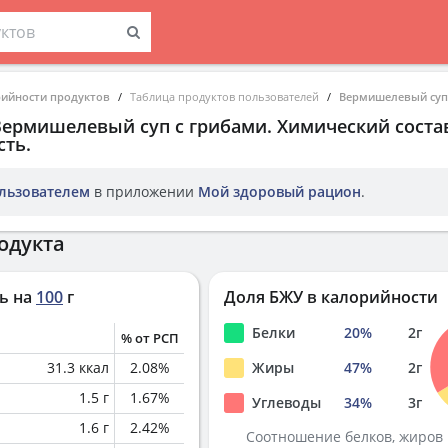
рийности продуктов
Таблица продуктов пользователей
Вермишелевый суп
Вермишелевый суп с грибами
. Химический соста
ть.
льзователем
в приложении
Мой здоровый рацион
.
одукта
ь на
100
г
Доля БЖУ в калорийности
Белки
20
%
2
г
% от РСП
31.3
ккал
2.08
%
Жиры
47
%
2
г
1.5
г
1.67
%
Углеводы
34
%
3
г
1.6
г
2.42
%
Соотношение белков, жиров 