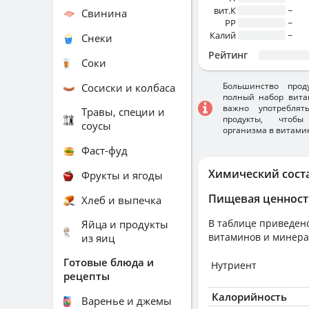
вит.К
~
Свинина
PP
~
Калий
~
Снеки
Рейтинг
Соки
Большинство прод
Сосиски и колбаса
полный набор вита
важно употребля
Травы, специи и
продукты, чтобы
соусы
организма в витами
Фаст-фуд
Химический сост
Фрукты и ягоды
Пищевая ценност
Хлеб и выпечка
В таблице приведено
Яйца и продукты
витаминов и минера
из яиц
Готовые блюда и
Нутриент
рецепты
Калорийность
Варенье и джемы