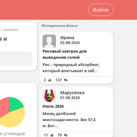
Войти
Интересные блоги
 с грибами
Ирина
в и
02-08-2026
Рисовый завтрак для
выведения солей
Рис – природный абсорбент,
который впитывает в себ...
2
137
Марусичка
01-08-2026
Июль 2026
Месяц долбаной
многозадачности. Вес 57,4
кг.Вот...
и углеводов
11
79