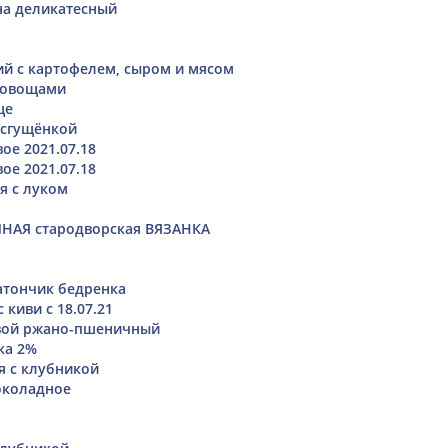
а деликатесный
ий с картофелем, сыром и мясом
 овощами
це
 сгущёнкой
ое 2021.07.18
ое 2021.07.18
я с луком
НАЯ стародворская ВЯЗАНКА
атончик бедренка
 киви с 18.07.21
вой ржано-пшеничный
ка 2%
я с клубникой
коладное