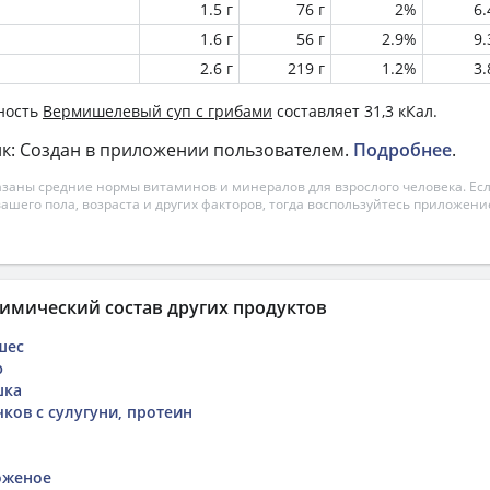
1.5 г
76 г
2%
6
1.6 г
56 г
2.9%
9
2.6 г
219 г
1.2%
3
ность
Вермишелевый суп с грибами
составляет 31,3 кКал.
к: Создан в приложении пользователем.
Подробнее
.
азаны средние нормы витаминов и минералов для взрослого человека. Есл
вашего пола, возраста и других факторов, тогда воспользуйтесь приложен
имический состав других продуктов
шес
ю
шка
ков с сулугуни, протеин
оженое