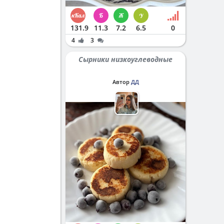
131.9
11.3
7.2
6.5
0
4
3
Сырники низкоуглеводные
Автор
ДД