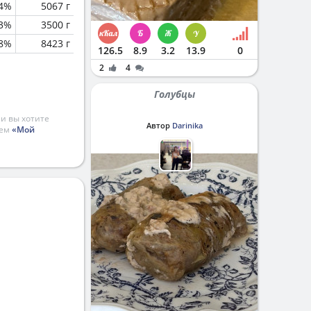
.4%
5067 г
.3%
3500 г
.8%
8423 г
126.5
8.9
3.2
13.9
0
2
4
Голубцы
и вы хотите
Автор
Darinika
ием
«Мой