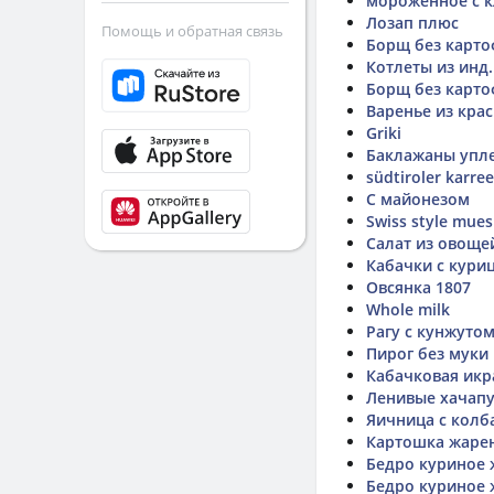
мороженное с 
Лозап плюс
Помощь и обратная связь
Борщ без карто
Котлеты из инд.
Борщ без карто
Варенье из кра
Griki
Баклажаны упл
südtiroler karree
С майонезом
Swiss style mues
Салат из овоще
Кабачки с кури
Овсянка 1807
Whole milk
Рагу с кунжуто
Пирог без муки
Кабачковая икра
Ленивые хачап
Яичница с колб
Картошка жаре
Бедро куриное 
Бедро куриное 