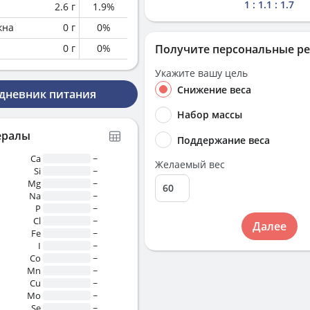
1 : 1.1 : 1.7
2.6
г
1.9
%
кна
0
г
0
%
0
г
0
%
Получите персональные р
Укажите вашу цель
Снижение веса
 дневник питания
Набор массы
ералы
Поддержание веса
Ca
~
Желаемый вес
Si
~
Mg
~
Na
~
P
~
Cl
~
Далее
Fe
~
I
~
Co
~
Mn
~
Cu
~
Mo
~
Se
~