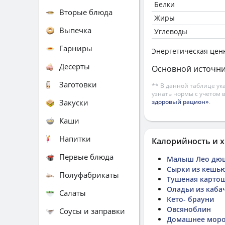
Белки
Вторые блюда
Жиры
Выпечка
Углеводы
Гарниры
Энергетическая цен
Десерты
Основной источни
Заготовки
** В данной таблице ук
узнать нормы с учетом 
Закуски
здоровый рацион»
.
Каши
Напитки
Калорийность и х
Первые блюда
Малыш Лео дю
Сырки из кешь
Полуфабрикаты
Тушеная карто
Оладьи из кабач
Салаты
Кето- брауни
Овсяноблин
Соусы и заправки
Домашнее мор