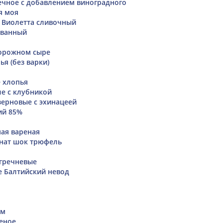
чное с добавлением виноградного
я моя
 Виолетта сливочный
ованный
ворожном сыре
я (без варки)
 хлопья
е с клубникой
ерновые с эхинацеей
ий 85%
ая вареная
нат шок трюфель
гречневые
е Балтийский невод
ем
еное