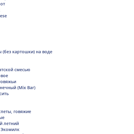
от
к
eese
 (без картошки) на воде
атской смесью
овое
говяжьи
нечный (Mix Bar)
сить
леты, говяжие
ые
й летний
 Экомилк