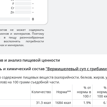
F
~
Cr
~
Zn
~
0
уктов не может содержать
минов и минералов. Поэтому
ть в пищу разннообразные
 восполнять потребности
нах и минералах.
ав и анализ пищевой ценности
ь и химический состав
"Вермишелевый суп с грибами
 содержание пищевых веществ (калорийности, белков, жиров, у
лов) на
100 грамм
съедобной части.
% от
%
Количество
Норма**
нормы в
норм
100 г
100 к
31.3 ккал
1684 ккал
1.9%
6