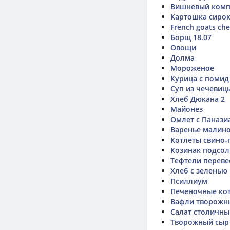
Вишневый комп
Картошка сиро
French goats ch
Борщ 18.07
Овощи
Долма
Мороженое
Курица с помид
Суп из чечевицы
Хлеб Дюкана 2
Майонез
Омлет с Панази
Варенье малин
Котлеты свино-
Козинак подсол
Тефтели переве
Хлеб с зеленью
Псиллиум
Печеночные кот
Вафли творожн
Салат столичны
Творожный сыр