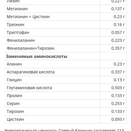
Лизин
0.227 г
Метионин
0.137 г
Метионин + Цистеин
0.23 г
Треонин
0.16 г
Триптофан
0.057 г
Фенилаланин
0.223 г
Фенилаланин+Тирозин
0.357 г
Заменимые аминокислоты
Аланин
0.23 г
Аспарагиновая кислота
0.337 г
Глицин
0.13 г
Глутаминовая кислота
0.503 г
Пролин
0.133 г
Серин
0.253 г
Тирозин
0.133 г
Цистеин
0.093 г
Энергетическая ценность
Соевый блинчик
составляет 113