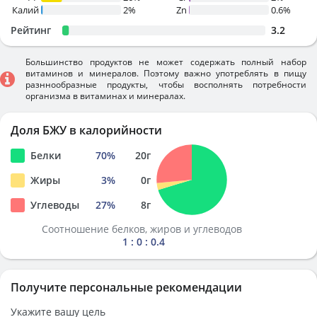
Калий
2%
Zn
0.6%
Рейтинг
3.2
Большинство продуктов не может содержать полный набор
витаминов и минералов. Поэтому важно употреблять в пищу
разннообразные продукты, чтобы восполнять потребности
организма в витаминах и минералах.
Доля БЖУ в калорийности
Белки
70
%
20
г
Жиры
3
%
0
г
Углеводы
27
%
8
г
Соотношение белков, жиров и углеводов
1 : 0 : 0.4
Получите персональные рекомендации
Укажите вашу цель