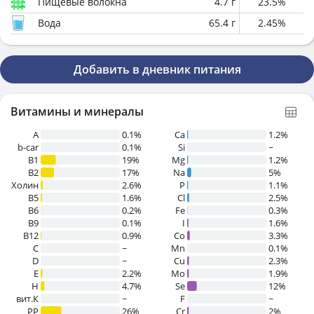
Пищевые волокна
4.7
г
23.5
%
Вода
65.4
г
2.45
%
Добавить в дневник питания
Витамины и минералы
A
0.1%
Ca
1.2%
b-car
0.1%
Si
~
В1
19%
Mg
1.2%
B2
17%
Na
5%
Холин
2.6%
P
1.1%
B5
1.6%
Cl
2.5%
B6
0.2%
Fe
0.3%
B9
0.1%
I
1.6%
B12
0.9%
Co
3.3%
C
~
Mn
0.1%
D
~
Cu
2.3%
E
2.2%
Mo
1.9%
H
4.7%
Se
12%
вит.К
~
F
~
PP
26%
Cr
2%