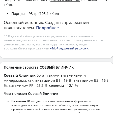
кКал.
Порция = 93 гр (105.1 кКал)
Основной источник: Создан в приложении
пользователем.
Подробнее
.
** В данной таблице указаны средние нормы витаминов и
минералов для взрослого человека. Если вы хотите узнать нормы с
учетом вашего пола, возраста и других факторов, тогда
воспользуйтесь приложением
«Мой здоровый рацион»
.
Полезные свойства СОЕВЫЙ БЛИНЧИК
Соевый блинчик
богат такими витаминами и
минералами, как: витамином B1 - 19 %, витамином B2 - 16,8
%, витамином PP - 26,2 %, селеном - 12,1 %
Чем полезен Соевый блинчик
Витамин В1
входит в состав важнейших ферментов
углеводного и энергетического обмена, обеспечивающих
организм энергией и пластическими веществами, а также