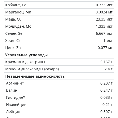
Кобальт, Co
0.333 мкг
Марганец, Mn
0.0024 мг
Медь, Cu
23.35 мкг
Молибден, Mo
1.333 мкг
Селен, Se
6.667 мкг
Хром, Cr
1 мкг
Цинк, Zn
0.077 мг
Усвояемые углеводы
Крахмал и декстрины
5.167 г
Моно- и дисахариды (сахара)
2.4 г
Незаменимые аминокислоты
Аргинин*
0.207 г
Валин
0.247 г
Гистидин*
0.083 г
Изолейцин
0.21 г
Лейцин
0.307 г