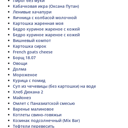
Пирог без муки
Кабачковая икра (Оксана Путан)
Ленивые хачапури
Яичница с колбасой молочной
Картошка жаренная моя
Бедро куриное жареное с кожей
Бедро куриное жареное с кожей
Вишневый компот
Картошка сирок
French goats cheese
Борщ 18.07
Овощи
Долма
Мороженое
Курица с помид
Суп из чечевицы (без картошки) на воде
Хлеб Дюкана 2
Майонез
Омлет с Паназиатской смесью
Варенье малиновое
Котлеты свино-говяжьи
Козинак подсолнечный (Mix Bar)
Тефтели перевесить