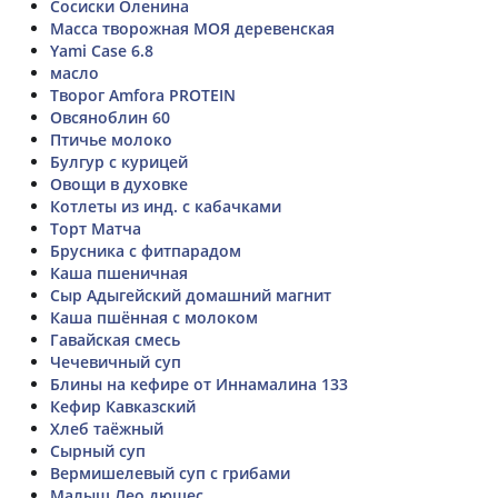
Сосиски Оленина
Масса творожная МОЯ деревенская
Yami Case 6.8
масло
Творог Amfora PROTEIN
Овсяноблин 60
Птичье молоко
Булгур с курицей
Овощи в духовке
Котлеты из инд. с кабачками
Торт Матча
Брусника с фитпарадом
Каша пшеничная
Сыр Адыгейский домашний магнит
Каша пшённая с молоком
Гавайская смесь
Чечевичный суп
Блины на кефире от Иннамалина 133
Кефир Кавказский
Хлеб таёжный
Сырный суп
Вермишелевый суп с грибами
Малыш Лео дюшес