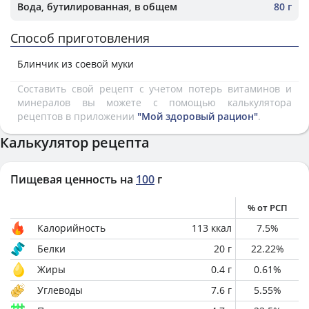
Вода, бутилированная, в общем
80 г
Способ приготовления
Блинчик из соевой муки
Составить свой рецепт с учетом потерь витаминов и
минералов вы можете с помощью калькулятора
рецептов в приложении
"Мой здоровый рацион"
.
Калькулятор рецепта
Пищевая ценность на
100
г
% от РСП
Калорийность
113
ккал
7.5
%
Белки
20
г
22.22
%
Жиры
0.4
г
0.61
%
Углеводы
7.6
г
5.55
%