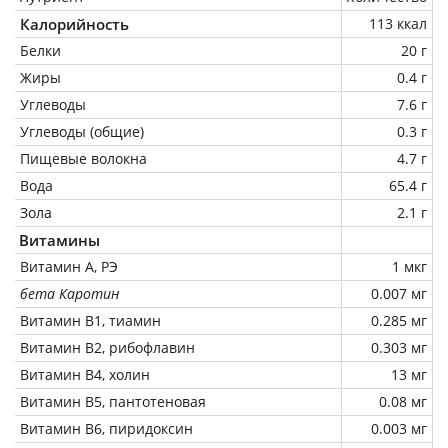
Калорийность
113 ккал
Белки
20 г
Жиры
0.4 г
Углеводы
7.6 г
Углеводы (общие)
0.3 г
Пищевые волокна
4.7 г
Вода
65.4 г
Зола
2.1 г
Витамины
Витамин А, РЭ
1 мкг
бета Каротин
0.007 мг
Витамин В1, тиамин
0.285 мг
Витамин В2, рибофлавин
0.303 мг
Витамин В4, холин
13 мг
Витамин В5, пантотеновая
0.08 мг
Витамин В6, пиридоксин
0.003 мг