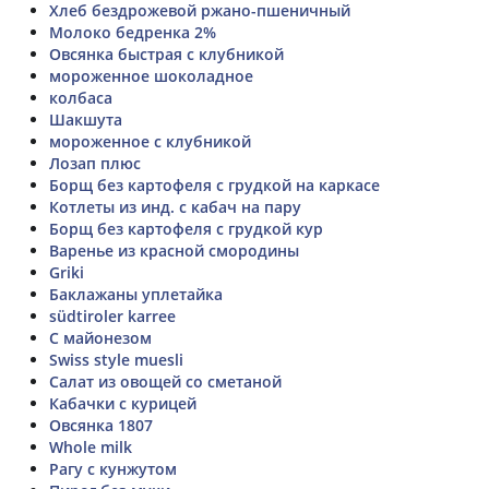
Хлеб бездрожевой ржано-пшеничный
Молоко бедренка 2%
Овсянка быстрая с клубникой
мороженное шоколадное
колбаса
Шакшута
мороженное с клубникой
Лозап плюс
Борщ без картофеля с грудкой на каркасе
Котлеты из инд. с кабач на пару
Борщ без картофеля с грудкой кур
Варенье из красной смородины
Griki
Баклажаны уплетайка
südtiroler karree
С майонезом
Swiss style muesli
Салат из овощей со сметаной
Кабачки с курицей
Овсянка 1807
Whole milk
Рагу с кунжутом