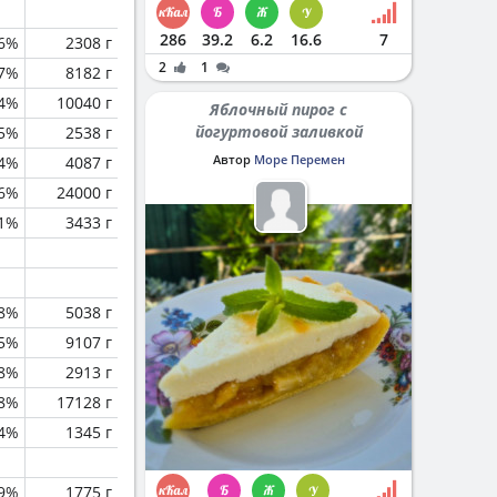
286
39.2
6.2
16.6
7
6%
2308 г
2
1
.7%
8182 г
.4%
10040 г
Яблочный пирог с
йогуртовой заливкой
.5%
2538 г
Автор
Море Перемен
.4%
4087 г
.6%
24000 г
.1%
3433 г
.8%
5038 г
.5%
9107 г
.8%
2913 г
.8%
17128 г
.4%
1345 г
.9%
1775 г