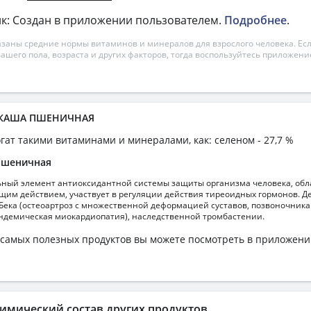
к: Создан в приложении пользователем.
Подробнее
.
азаны средние нормы витаминов и минералов для взрослого человека. Есл
вашего пола, возраста и других факторов, тогда воспользуйтесь приложен
а КАША ПШЕНИЧНАЯ
гат такими витаминами и минералами, как: селеном - 27,7 %
пшеничная
ьный элемент антиоксидантной системы защиты организма человека, обл
м действием, участвует в регуляции действия тиреоидных гормонов. Д
Бека (остеоартроз с множественной деформацией суставов, позвоночника 
ндемическая миокардиопатия), наследственной тромбастении.
самых полезных продуктов вы можете посмотреть в приложен
имический состав других продуктов