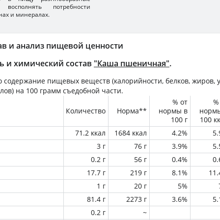
 восполнять потребности
нах и минералах.
ав и анализ пищевой ценности
ь и химический состав
"Каша пшеничная"
.
 содержание пищевых веществ (калорийности, белков, жиров, у
лов) на
100 грамм
съедобной части.
% от
%
Количество
Норма**
нормы в
норм
100 г
100 к
71.2 ккал
1684 ккал
4.2%
5
3 г
76 г
3.9%
5
0.2 г
56 г
0.4%
0
17.7 г
219 г
8.1%
11
1 г
20 г
5%
81.4 г
2273 г
3.6%
5
0.2 г
~