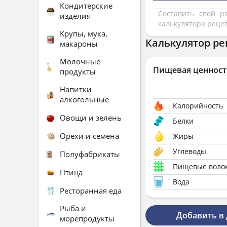
Кондитерские
Составить свой 
изделия
калькулятора реце
Крупы, мука,
Калькулятор ре
макароны
Молочные
Пищевая ценност
продукты
Напитки
алкогольные
Калорийность
Овощи и зелень
Белки
Орехи и семена
Жиры
Углеводы
Полуфабрикаты
Пищевые воло
Птица
Вода
Ресторанная еда
Рыба и
Добавить в
морепродукты