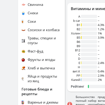
Свинина
Витамины и мин
Снеки
A
~
b-car
~
Соки
В1
4.3%
B2
1.2%
Сосиски и колбаса
Холин
1%
B5
3.9%
Травы, специи и
B6
~
соусы
B9
~
B12
~
Фаст-фуд
C
~
D
~
Фрукты и ягоды
E
2.4%
H
~
Хлеб и выпечка
вит.К
0.4%
PP
2.9%
Яйца и продукты
Калий
2%
из яиц
Рейтинг
Готовые блюда и
рецепты
Большинство прод
полный набор вита
Варенье и джемы
важно употребля