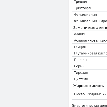
Треонин
Триптофан
Фенилаланин
Фенилаланин+Тиро
Заменимые амин
Аланин
Аспарагиновая кис
Глицин
Глутаминовая кисл
Пролин
Серин
Тирозин
Цистеин
Жирные кислоты
Омега-6 жирные ки
Энергетическая цен