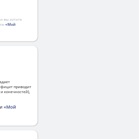
и вы хотите
ием
«Мой
адает
ефицит приводит
и конечностей),
ии
«Мой