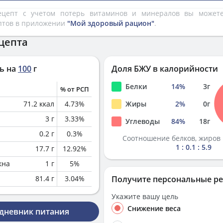
рецепт с учетом потерь витаминов и минералов вы може
птов в приложении
"Мой здоровый рацион"
.
цепта
ь на
100
г
Доля БЖУ в калорийности
Белки
14
%
3
г
% от РСП
71.2
ккал
4.73
%
Жиры
2
%
0
г
3
г
3.33
%
Углеводы
84
%
18
г
0.2
г
0.3
%
Соотношение белков, жиров 
1 : 0.1 : 5.9
17.7
г
12.92
%
кна
1
г
5
%
81.4
г
3.04
%
Получите персональные р
Укажите вашу цель
Снижение веса
 дневник питания