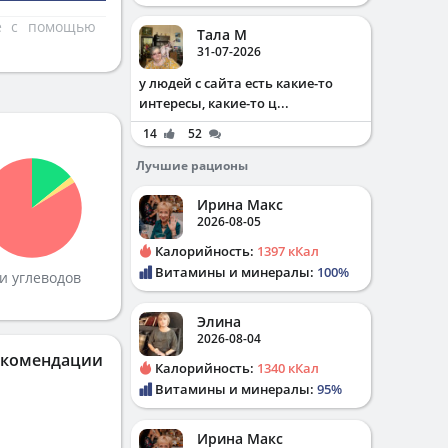
те с помощью
Тала М
31-07-2026
у людей с сайта есть какие-то
интересы, какие-то ц...
14
52
Лучшие рационы
Ирина Макс
2026-08-05
Калорийность:
1397 кКал
Витамины и минералы:
100%
и углеводов
Элина
2026-08-04
екомендации
Калорийность:
1340 кКал
Витамины и минералы:
95%
Ирина Макс