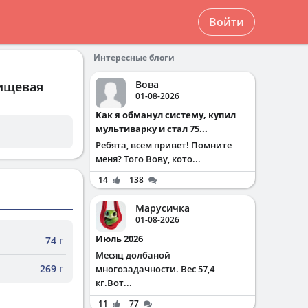
Войти
Интересные блоги
Вова
пищевая
01-08-2026
Как я обманул систему, купил
мультиварку и стал 75...
Ребята, всем привет! Помните
меня? Того Вову, кото...
14
138
Марусичка
01-08-2026
Июль 2026
74 г
Месяц долбаной
269 г
многозадачности. Вес 57,4
кг.Вот...
11
77