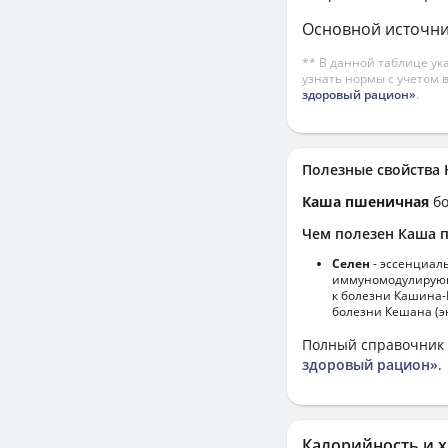
Основной источни
** В данной таблице ук
узнать нормы с учетом 
здоровый рацион»
.
Полезные свойств
Каша пшеничная
бо
Чем полезен Каша 
Селен
- эссенциал
иммуномодулирующи
к болезни Кашина-
болезни Кешана (э
Полный справочник 
здоровый рацион»
.
Калорийность и х