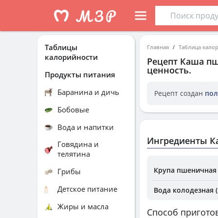
Таблицы
Главная
Таблица кало
калорийности
Рецепт
Каша п
ценность.
Продукты питания
Баранина и дичь
Рецепт создан
пол
Бобовые
Вода и напитки
Ингредиенты К
Говядина и
телятина
Крупа пшеничная
Грибы
Детское питание
Вода колодезная 
Жиры и масла
Способ пригото