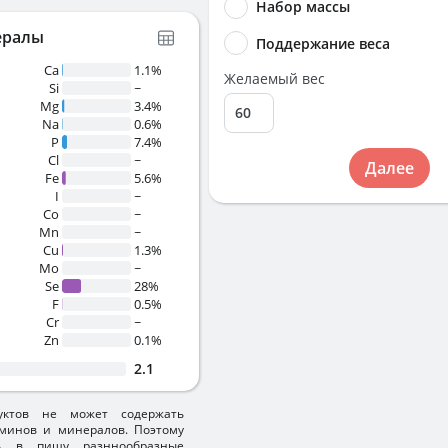
Набор массы
ералы
Поддержание веса
Ca
1.1%
Желаемый вес
Si
~
Mg
3.4%
Na
0.6%
P
7.4%
Cl
~
Далее
Fe
5.6%
I
~
Co
~
Mn
~
Cu
1.3%
Mo
~
Se
28%
F
0.5%
Cr
~
Zn
0.1%
2.1
уктов не может содержать
минов и минералов. Поэтому
ть в пищу разннообразные