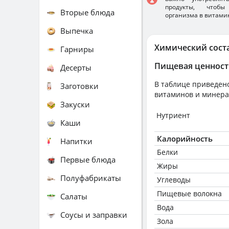
продукты, чтобы
Вторые блюда
организма в витами
Выпечка
Химический сост
Гарниры
Пищевая ценност
Десерты
В таблице приведено
Заготовки
витаминов и минера
Закуски
Нутриент
Каши
Калорийность
Напитки
Белки
Первые блюда
Жиры
Полуфабрикаты
Углеводы
Пищевые волокна
Салаты
Вода
Соусы и заправки
Зола