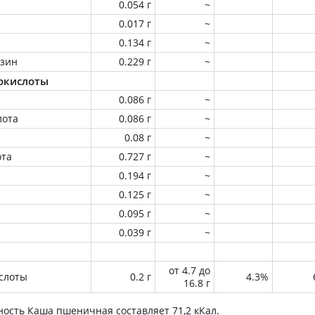
0.054 г
~
0.017 г
~
0.134 г
~
зин
0.229 г
~
окислоты
0.086 г
~
лота
0.086 г
~
0.08 г
~
ота
0.727 г
~
0.194 г
~
0.125 г
~
0.095 г
~
0.039 г
~
от 4.7 до
слоты
0.2 г
4.3%
16.8 г
ность
Каша пшеничная
составляет 71,2 кКал.