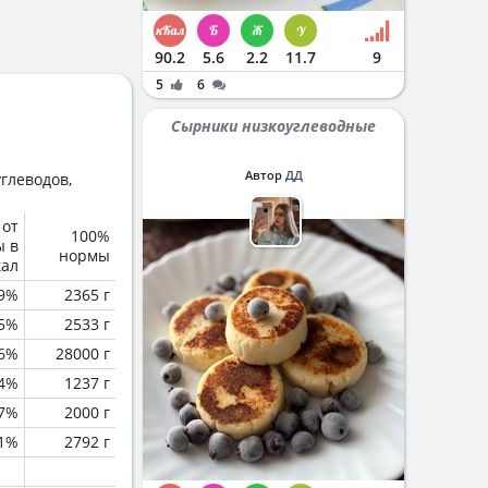
90.2
5.6
2.2
11.7
9
5
6
Сырники низкоуглеводные
Автор
ДД
глеводов,
 от
100%
ы в
нормы
кал
.9%
2365 г
.5%
2533 г
.6%
28000 г
.4%
1237 г
7%
2000 г
.1%
2792 г