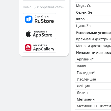
Медь, Cu
Помощь и обратная связь
Селен, Se
Фтор, F
Цинк, Zn
Усвояемые углев
Крахмал и декстри
Моно- и дисахариды
Незаменимые ам
Аргинин*
Валин
Гистидин*
Изолейцин
Лейцин
Лизин
Метионин
Метионин + Цисте