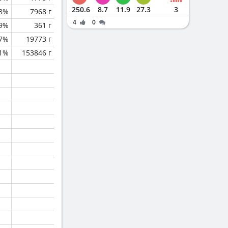
250.6
8.7
11.9
27.3
3
.8%
7968 г
4
0
.9%
361 г
.7%
19773 г
.1%
153846 г