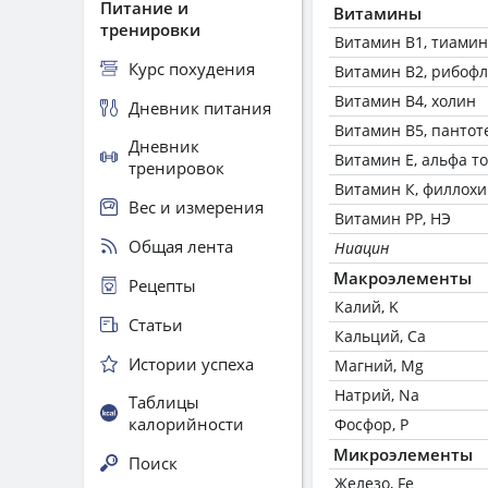
Питание и
Витамины
тренировки
Витамин В1, тиамин
Курс похудения
Витамин В2, рибоф
Витамин В4, холин
Дневник питания
Витамин В5, пантот
Дневник
Витамин Е, альфа т
тренировок
Витамин К, филлох
Вес и измерения
Витамин РР, НЭ
Общая лента
Ниацин
Макроэлементы
Рецепты
Калий, K
Статьи
Кальций, Ca
Истории успеха
Магний, Mg
Натрий, Na
Таблицы
калорийности
Фосфор, P
Микроэлементы
Поиск
Железо, Fe