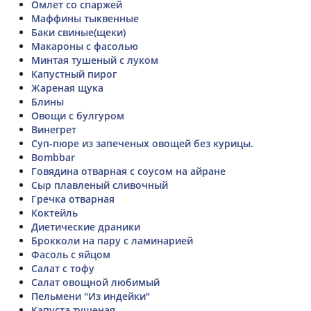
Омлет со спаржей
Маффины тыквенные
Баки свиные(щеки)
Макароны с фасолью
Минтая тушеный с луком
Капустный пирог
Жареная щука
Блины
Овощи с булгуром
Винегрет
Суп-пюре из запеченых овощей без курицы.
Bombbar
Говядина отварная с соусом на айране
Сыр плавленый сливочный
Гречка отварная
Коктейль
Диетические драники
Брокколи на пару с ламинарией
Фасоль с яйцом
Салат с тофу
Салат овощной любимый
Пельмени "Из индейки"
Капуста тушеная