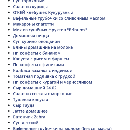
Суп гороховый
Салат из курицы
О'КЕЙ хлебушек Кукурузный
Вафельные трубочки со сливочным маслом
Макароны спагетти
Мих из сушёных фруктов "Brīnums"
Домашняя пицца
Суп курино-овощьной
Блины домашние на молоке
Пп конфеты с бананом
Капуста с рисом и фаршем
Пп конфеты с финиками
Колбаса вязанка с индейкой
Томатная подливка с грудкой
Пп конфеты с курагой и черносливом
Сыр домашний 24.02
Салат из свеклы с морковью
Тушёная капуста
Сыр Гауда
Латте домашнее
Батончик Zebra
Суп детский
Вафельные трубочки на молоке (без сл. масла)