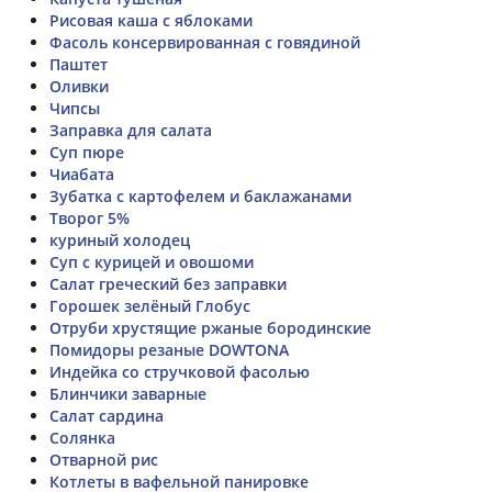
Рисовая каша с яблоками
Фасоль консервированная с говядиной
Паштет
Оливки
Чипсы
Заправка для салата
Суп пюре
Чиабата
Зубатка с картофелем и баклажанами
Творог 5%
куриный холодец
Суп с курицей и овошоми
Салат греческий без заправки
Горошек зелёный Глобус
Отруби хрустящие ржаные бородинские
Помидоры резаные DOWTONA
Индейка со стручковой фасолью
Блинчики заварные
Салат сардина
Солянка
Отварной рис
Котлеты в вафельной панировке