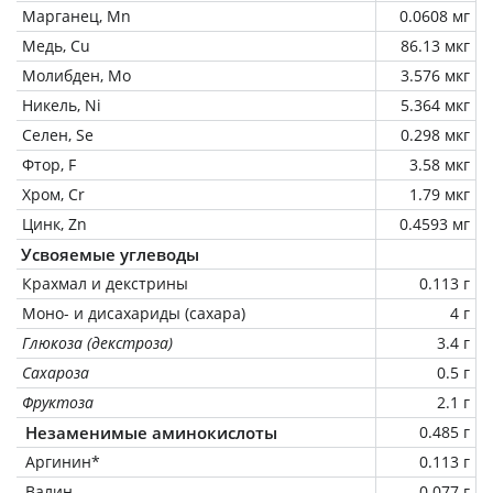
Марганец, Mn
0.0608 мг
Медь, Cu
86.13 мкг
Молибден, Mo
3.576 мкг
Никель, Ni
5.364 мкг
Селен, Se
0.298 мкг
Фтор, F
3.58 мкг
Хром, Cr
1.79 мкг
Цинк, Zn
0.4593 мг
Усвояемые углеводы
Крахмал и декстрины
0.113 г
Моно- и дисахариды (сахара)
4 г
Глюкоза (декстроза)
3.4 г
Сахароза
0.5 г
Фруктоза
2.1 г
Незаменимые аминокислоты
0.485 г
Аргинин*
0.113 г
Валин
0.077 г