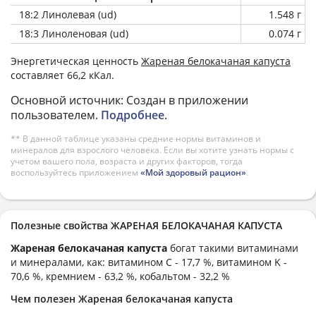
18:2 Линолевая (ud)
1.548 г
18:3 Линоленовая (ud)
0.074 г
Энергетическая ценность
Жареная белокачаная капуста
составляет 66,2 кКал.
Основной источник: Создан в приложении
пользователем.
Подробнее
.
** В данной таблице указаны средние нормы витаминов и
минералов для взрослого человека. Если вы хотите узнать нормы с
учетом вашего пола, возраста и других факторов, тогда
воспользуйтесь приложением
«Мой здоровый рацион»
.
Полезные свойства ЖАРЕНАЯ БЕЛОКАЧАНАЯ КАПУСТА
Жареная белокачаная капуста
богат такими витаминами
и минералами, как: витамином C - 17,7 %, витамином K -
70,6 %, кремнием - 63,2 %, кобальтом - 32,2 %
Чем полезен Жареная белокачаная капуста