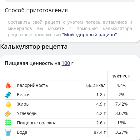
Способ приготовления
Составить свой рецепт с учетом потерь витаминов и
минералов вы можете с помощью калькулятора
рецептов в приложении
"Мой здоровый рацион"
.
Калькулятор рецепта
Пищевая ценность на
100
г
% от РСП
Калорийность
66.2
ккал
4.4
%
Белки
1.8
г
2
%
Жиры
4.9
г
7.42
%
Углеводы
4.2
г
3.07
%
Пищевые волокна
2.6
г
13
%
Вода
87.4
г
3.27
%