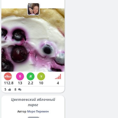
112.8
13
2.2
10
4
5
8
Цветаевский яблочный
пирог
Автор
Море Перемен