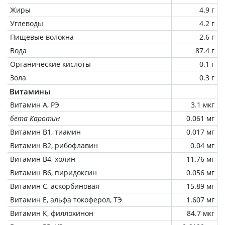
Жиры
4.9 г
Углеводы
4.2 г
Пищевые волокна
2.6 г
Вода
87.4 г
Органические кислоты
0.1 г
Зола
0.3 г
Витамины
Витамин А, РЭ
3.1 мкг
бета Каротин
0.061 мг
Витамин В1, тиамин
0.017 мг
Витамин В2, рибофлавин
0.04 мг
Витамин В4, холин
11.76 мг
Витамин В6, пиридоксин
0.056 мг
Витамин C, аскорбиновая
15.89 мг
Витамин Е, альфа токоферол, ТЭ
1.607 мг
Витамин К, филлохинон
84.7 мкг