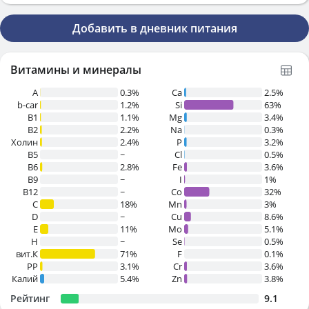
Добавить в дневник питания
Витамины и минералы
A
0.3%
Ca
2.5%
b-car
1.2%
Si
63%
В1
1.1%
Mg
3.4%
B2
2.2%
Na
0.3%
Холин
2.4%
P
3.2%
B5
~
Cl
0.5%
B6
2.8%
Fe
3.6%
B9
~
I
1%
B12
~
Co
32%
C
18%
Mn
3%
D
~
Cu
8.6%
E
11%
Mo
5.1%
H
~
Se
0.5%
вит.К
71%
F
0.1%
PP
3.1%
Cr
3.6%
Калий
5.4%
Zn
3.8%
Рейтинг
9.1