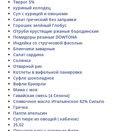
Творог 5%
куриный холодец
Суп с курицей и овошоми
Салат греческий без заправки
Горошек зелёный Глобус
Отруби хрустящие ржаные бородинские
Помидоры резаные DOWTONA
Индейка со стручковой фасолью
Блинчики заварные
Салат сардина
Солянка
Отварной рис
Котлеты в вафельной панировке
Суфле шоколадное
Вафли бризрли
Мама с моя
Гавайская смесь [4 Сезона]
Сливочное масло Итальянское 82% Сильпо
Гречка
Палпи апельсин
Суп пюре из овощей ( кабачок)
25.02
Овощное рагу с куриным филе