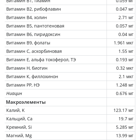
Витамин В1, тиамин
0.059 мг
Витамин В2, рибофлавин
0.047 мг
Витамин В4, холин
2.71 мг
Витамин В5, пантотеновая
0.057 мг
Витамин В6, пиридоксин
0.04 мг
Витамин В9, фолаты
1.961 мкг
Витамин C, аскорбиновая
1.55 мг
Витамин Е, альфа токоферол, ТЭ
0.193 мг
Витамин Н, биотин
0.32 мкг
Витамин К, филлохинон
2.1 мкг
Витамин РР, НЭ
1.248 мг
Ниацин
0.676 мг
Макроэлементы
Калий, K
123.17 мг
Кальций, Ca
19.7 мг
Кремний, Si
5.285 мг
Магний, Mg
13.99 мг