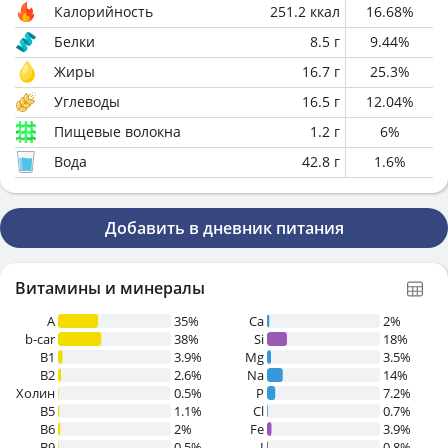
Калорийность
251.2
ккал
16.68
%
Белки
8.5
г
9.44
%
Жиры
16.7
г
25.3
%
Углеводы
16.5
г
12.04
%
Пищевые волокна
1.2
г
6
%
Вода
42.8
г
1.6
%
Добавить в дневник питания
Витамины и минералы
A
35%
Ca
2%
b-car
38%
Si
18%
В1
3.9%
Mg
3.5%
B2
2.6%
Na
14%
Холин
0.5%
P
7.2%
B5
1.1%
Cl
0.7%
B6
2%
Fe
3.9%
B9
0.5%
I
0.8%