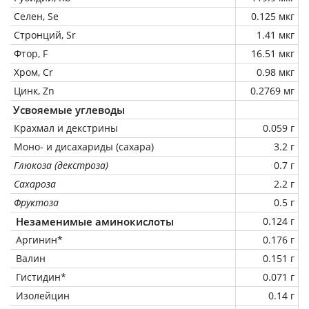
Селен, Se
0.125 мкг
Стронций, Sr
1.41 мкг
Фтор, F
16.51 мкг
Хром, Cr
0.98 мкг
Цинк, Zn
0.2769 мг
Усвояемые углеводы
Крахмал и декстрины
0.059 г
Моно- и дисахариды (сахара)
3.2 г
Глюкоза (декстроза)
0.7 г
Сахароза
2.2 г
Фруктоза
0.5 г
Незаменимые аминокислоты
0.124 г
Аргинин*
0.176 г
Валин
0.151 г
Гистидин*
0.071 г
Изолейцин
0.14 г