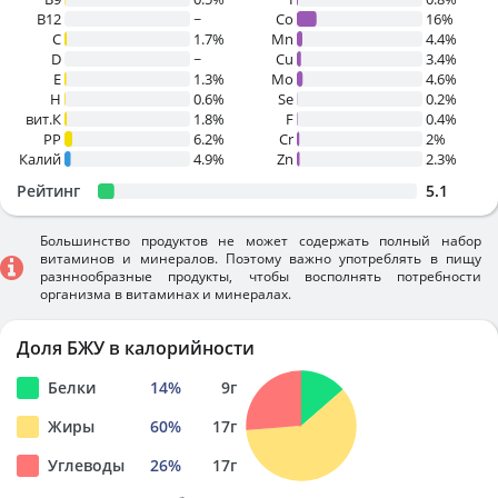
B12
~
Co
16%
C
1.7%
Mn
4.4%
D
~
Cu
3.4%
E
1.3%
Mo
4.6%
H
0.6%
Se
0.2%
вит.К
1.8%
F
0.4%
PP
6.2%
Cr
2%
Калий
4.9%
Zn
2.3%
Рейтинг
5.1
Большинство продуктов не может содержать полный набор
витаминов и минералов. Поэтому важно употреблять в пищу
разннообразные продукты, чтобы восполнять потребности
организма в витаминах и минералах.
Доля БЖУ в калорийности
Белки
14
%
9
г
Жиры
60
%
17
г
Углеводы
26
%
17
г