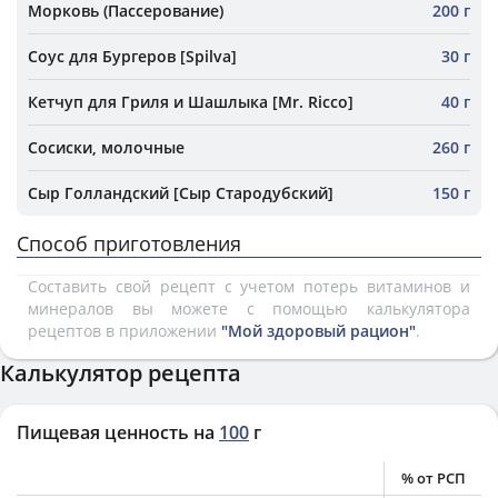
Морковь (Пассерование)
200 г
Соус для Бургеров [Spilva]
30 г
Кетчуп для Гриля и Шашлыка [Mr. Ricco]
40 г
Сосиски, молочные
260 г
Сыр Голландский [Сыр Стародубский]
150 г
Способ приготовления
Составить свой рецепт с учетом потерь витаминов и
минералов вы можете с помощью калькулятора
рецептов в приложении
"Мой здоровый рацион"
.
Калькулятор рецепта
Пищевая ценность на
100
г
% от РСП