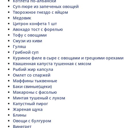
Котлета по-албански
Суп-пюре из запеченых овощей
Творожное гнездо с яйцом
Медовик
Цитрон конфета 1 шт
Авокадо тост с форелью
Тофу с овощами
Смузи из киви
Гуляш
Грибной суп
Куриное филе в сыре с овощами и грецкими орехами
Квашенная капуста тушенная с мясом
Рыбий жир капсула
Омлет со спаржей
Маффины тыквенные
Баки свиные(щеки)
Макароны с фасолью
Минтая тушеный с луком
Капустный пирог
Жареная щука
Блины
Овощи с булгуром
Винегрет