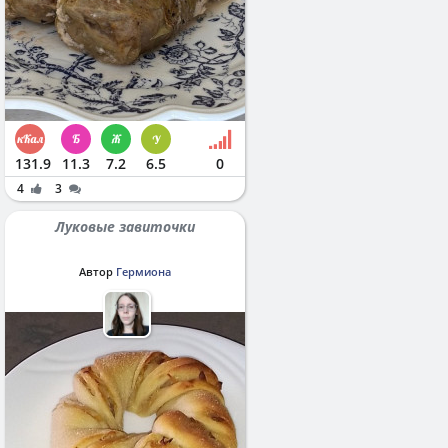
131.9
11.3
7.2
6.5
0
4
3
Луковые завиточки
Автор
Гермиона