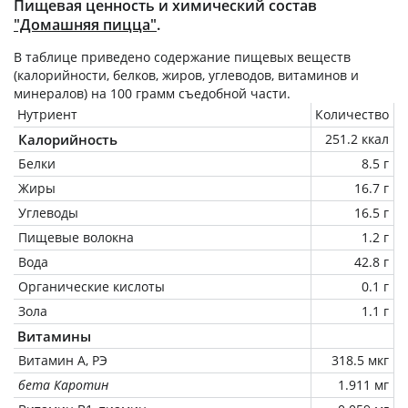
Пищевая ценность и химический состав
"Домашняя пицца"
.
В таблице приведено содержание пищевых веществ
(калорийности, белков, жиров, углеводов, витаминов и
минералов) на
100 грамм
съедобной части.
Нутриент
Количество
Калорийность
251.2 ккал
Белки
8.5 г
Жиры
16.7 г
Углеводы
16.5 г
Пищевые волокна
1.2 г
Вода
42.8 г
Органические кислоты
0.1 г
Зола
1.1 г
Витамины
Витамин А, РЭ
318.5 мкг
бета Каротин
1.911 мг