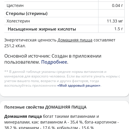
Цистеин
0.04 г
Стеролы (стерины)
Холестерин
11.33 мг
Насыщенные жирные кислоты
1.5 г
Энергетическая ценность
Домашняя пицца
составляет
251,2 кКал.
Основной источник: Создан в приложении
пользователем.
Подробнее
.
** В данной таблице указаны средние нормы витаминов и
минералов для взрослого человека. Если вы хотите узнать нормы с
учетом вашего пола, возраста и других факторов, тогда
воспользуйтесь приложением
«Мой здоровый рацион»
.
Полезные свойства ДОМАШНЯЯ ПИЦЦА
Домашняя пицца
богат такими витаминами и
минералами, как: витамином А - 35,4 %, бэта-каротином -
38,2 %, кремнием - 17,6 %, кобальтом - 15,6 %