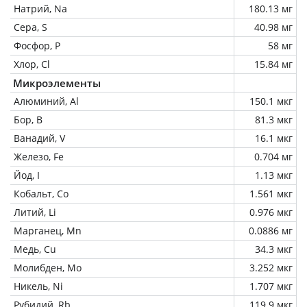
Натрий, Na
180.13 мг
Сера, S
40.98 мг
Фосфор, P
58 мг
Хлор, Cl
15.84 мг
Микроэлементы
Алюминий, Al
150.1 мкг
Бор, B
81.3 мкг
Ванадий, V
16.1 мкг
Железо, Fe
0.704 мг
Йод, I
1.13 мкг
Кобальт, Co
1.561 мкг
Литий, Li
0.976 мкг
Марганец, Mn
0.0886 мг
Медь, Cu
34.3 мкг
Молибден, Mo
3.252 мкг
Никель, Ni
1.707 мкг
Рубидий, Rb
119.9 мкг