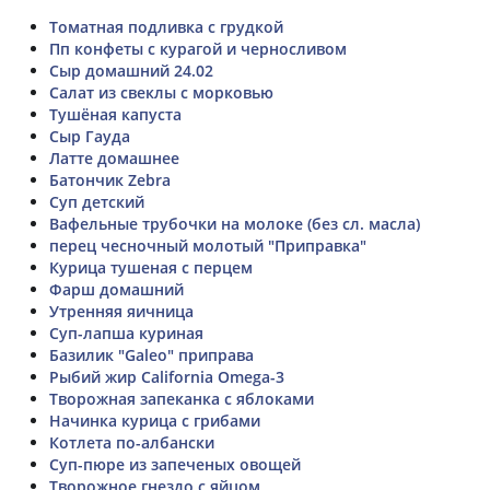
Томатная подливка с грудкой
Пп конфеты с курагой и черносливом
Сыр домашний 24.02
Салат из свеклы с морковью
Тушёная капуста
Сыр Гауда
Латте домашнее
Батончик Zebra
Суп детский
Вафельные трубочки на молоке (без сл. масла)
перец чесночный молотый "Приправка"
Курица тушеная с перцем
Фарш домашний
Утренняя яичница
Суп-лапша куриная
Базилик "Galeo" приправа
Рыбий жир California Omega-3
Творожная запеканка с яблоками
Начинка курица с грибами
Котлета по-албански
Суп-пюре из запеченых овощей
Творожное гнездо с яйцом