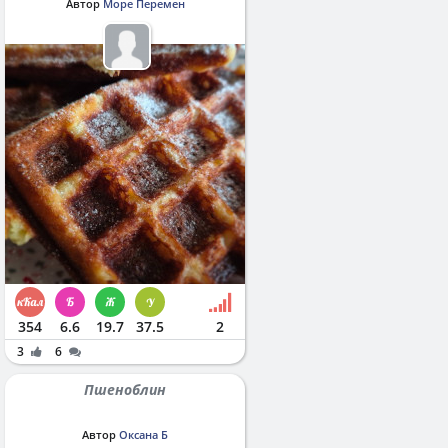
Автор
Море Перемен
354
6.6
19.7
37.5
2
3
6
Пшеноблин
Автор
Оксана Б