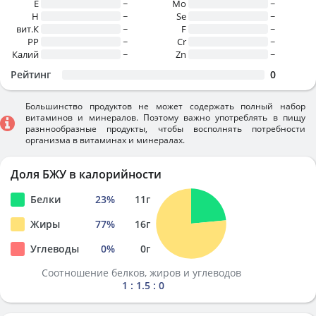
E
~
Mo
~
H
~
Se
~
вит.К
~
F
~
PP
~
Cr
~
Калий
~
Zn
~
Рейтинг
0
Большинство продуктов не может содержать полный набор
витаминов и минералов. Поэтому важно употреблять в пищу
разннообразные продукты, чтобы восполнять потребности
организма в витаминах и минералах.
Доля БЖУ в калорийности
Белки
23
%
11
г
Жиры
77
%
16
г
Углеводы
0
%
0
г
Соотношение белков, жиров и углеводов
1 : 1.5 : 0