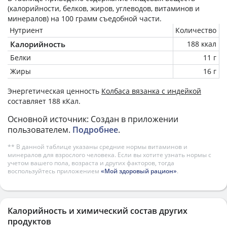
(калорийности, белков, жиров, углеводов, витаминов и
минералов) на
100 грамм
съедобной части.
Нутриент
Количество
Калорийность
188 ккал
Белки
11 г
Жиры
16 г
Энергетическая ценность
Колбаса вязанка с индейкой
составляет 188 кКал.
Основной источник: Создан в приложении
пользователем.
Подробнее
.
** В данной таблице указаны средние нормы витаминов и
минералов для взрослого человека. Если вы хотите узнать нормы с
учетом вашего пола, возраста и других факторов, тогда
воспользуйтесь приложением
«Мой здоровый рацион»
.
Калорийность и химический состав других
продуктов