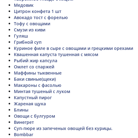
Медовик
Цитрон конфета 1 шт
Авокадо тост с форелью
Тофу с овощами
Смузи из киви
Гуляш
Грибной суп
Куриное филе в сыре с овощами и грецкими орехами
Квашенная капуста тушенная с мясом
Рыбий жир капсула
Омлет со спаржей
Маффины тыквенные
Баки свиные(щеки)
Макароны с фасолью
Минтая тушеный с луком
Капустный пирог
Жареная щука
Блины
Овощи с булгуром
Винегрет
Суп-пюре из запеченых овощей без курицы.
Bombbar