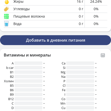
Жиры
16
г
24.24
%
Углеводы
0
г
0
%
Пищевые волокна
0
г
0
%
Вода
0
г
0
%
Добавить в дневник питания
Витамины и минералы
A
~
Ca
~
b-car
~
Si
~
В1
~
Mg
~
B2
~
Na
~
Холин
~
P
~
B5
~
Cl
~
B6
~
Fe
~
B9
~
I
~
B12
~
Co
~
C
~
Mn
~
D
~
Cu
~