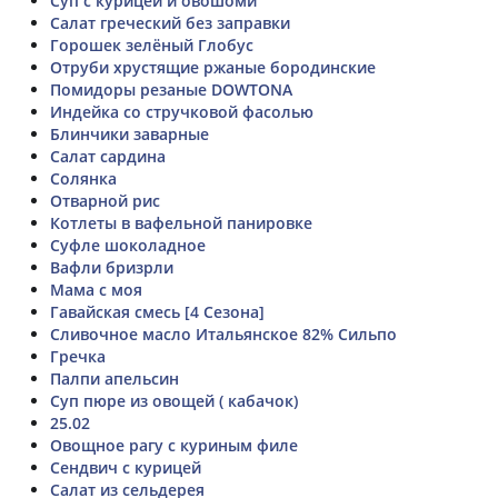
Суп с курицей и овошоми
Салат греческий без заправки
Горошек зелёный Глобус
Отруби хрустящие ржаные бородинские
Помидоры резаные DOWTONA
Индейка со стручковой фасолью
Блинчики заварные
Салат сардина
Солянка
Отварной рис
Котлеты в вафельной панировке
Суфле шоколадное
Вафли бризрли
Мама с моя
Гавайская смесь [4 Сезона]
Сливочное масло Итальянское 82% Сильпо
Гречка
Палпи апельсин
Суп пюре из овощей ( кабачок)
25.02
Овощное рагу с куриным филе
Сендвич с курицей
Салат из сельдерея