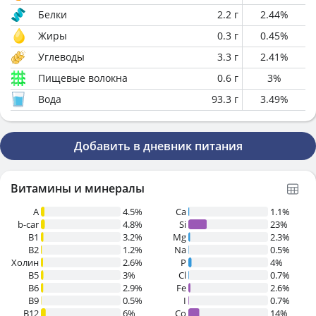
Белки
2.2
г
2.44
%
Жиры
0.3
г
0.45
%
Углеводы
3.3
г
2.41
%
Пищевые волокна
0.6
г
3
%
Вода
93.3
г
3.49
%
Добавить в дневник питания
Витамины и минералы
A
4.5%
Ca
1.1%
b-car
4.8%
Si
23%
В1
3.2%
Mg
2.3%
B2
1.2%
Na
0.5%
Холин
2.6%
P
4%
B5
3%
Cl
0.7%
B6
2.9%
Fe
2.6%
B9
0.5%
I
0.7%
B12
6%
Co
14%