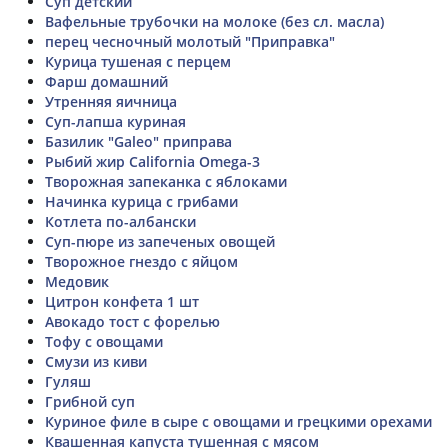
Суп детский
Вафельные трубочки на молоке (без сл. масла)
перец чесночный молотый "Приправка"
Курица тушеная с перцем
Фарш домашний
Утренняя яичница
Суп-лапша куриная
Базилик "Galeo" приправа
Рыбий жир California Omega-3
Творожная запеканка с яблоками
Начинка курица с грибами
Котлета по-албански
Суп-пюре из запеченых овощей
Творожное гнездо с яйцом
Медовик
Цитрон конфета 1 шт
Авокадо тост с форелью
Тофу с овощами
Смузи из киви
Гуляш
Грибной суп
Куриное филе в сыре с овощами и грецкими орехами
Квашенная капуста тушенная с мясом