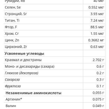
Рубидий, Rb
40 мкг
Селен, Se
0.552 мкг
Стронций, Sr
3.93 мкг
Титан, Ti
7.24 мкг
Фтор, F
88.5 мкг
Хром, Cr
1.55 мкг
Цинк, Zn
0.3682 мг
Цирконий, Zr
0.63 мкг
Усвояемые углеводы
Крахмал и декстрины
2.702 г
Моно- и дисахариды (сахара)
0.6 г
Глюкоза (декстроза)
0.2 г
Сахароза
0.3 г
Фруктоза
0.1 г
Незаменимые аминокислоты
0.055 г
Аргинин*
0.075 г
Валин
0.049 г