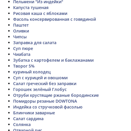
Пельмени "Из индейки"
Капуста тушеная
Рисовая каша с яблоками
Фасоль консервированная с говядиной
Паштет
Оливки
Чипсы
Заправка для салата
Суп пюре
Чиабата
Зубатка с картофелем и баклажанами
Творог 5%
куриный холодец
Суп с курицей и овошоми
Салат греческий без заправки
Горошек зелёный Глобус
Отруби хрустящие ржаные бородинские
Помидоры резаные DOWTONA
Индейка со стручковой фасолью
Блинчики заварные
Салат сардина
Солянка
Отварной рис