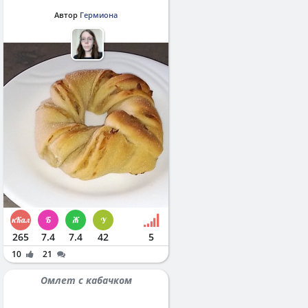
Автор
Гермиона
265
7.4
7.4
42
5
10
21
Омлет с кабачком