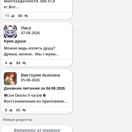
многозадачности. Вес 57,4
кг.Вот...
11
80
Лиса
07-08-2026
Крик души
Можно ведь излить душу?
Думаю, можно.. Мы с муже...
4
84
Виктория Акилина
05-08-2026
Дневник питания за 04.08.2026
❄️Сон Около 5 часов ❄️
Восстановление из приложени...
8
65
Новые рецепты
Ватрушки из творога