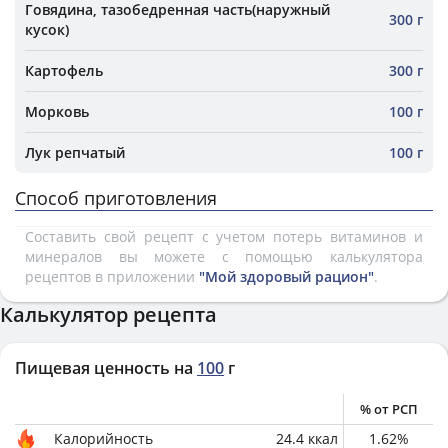
Говядина, тазобедренная часть(наружный
300 г
кусок)
Картофель
300 г
Морковь
100 г
Лук репчатый
100 г
Способ приготовления
Составить свой рецепт с учетом потерь витаминов и
минералов вы можете с помощью калькулятора
рецептов в приложении
"Мой здоровый рацион"
.
Калькулятор рецепта
Пищевая ценность на
100
г
% от РСП
Калорийность
24.4
ккал
1.62
%