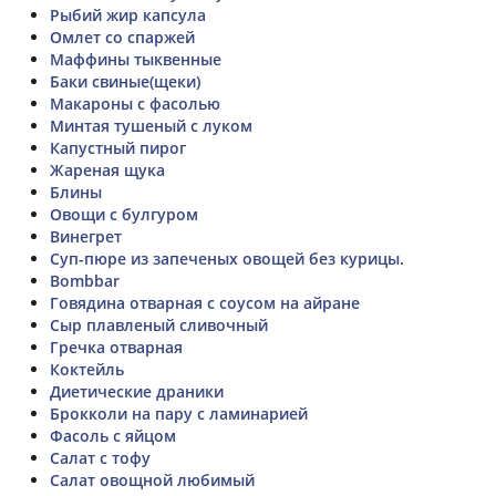
Рыбий жир капсула
Омлет со спаржей
Маффины тыквенные
Баки свиные(щеки)
Макароны с фасолью
Минтая тушеный с луком
Капустный пирог
Жареная щука
Блины
Овощи с булгуром
Винегрет
Суп-пюре из запеченых овощей без курицы.
Bombbar
Говядина отварная с соусом на айране
Сыр плавленый сливочный
Гречка отварная
Коктейль
Диетические драники
Брокколи на пару с ламинарией
Фасоль с яйцом
Салат с тофу
Салат овощной любимый