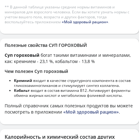
** В данной таблице указаны средние нормы витаминов и
минералов для взрослого человека. Если вы хотите узнать нормы с
учетом вашего пола, возраста и других факторов, тогда
воспользуйтесь приложением
«Мой здоровый рацион»
.
Полезные свойства СУП ГОРОХОВЫЙ
Суп гороховый
богат такими витаминами и минералами,
как: кремнием - 23,1 %, кобальтом - 13,8 %
Чем полезен Суп гороховый
Кремний
входит в качестве структурного компонента в состав
гликозоаминогликанов и стимулирует синтез коллагена.
Кобальт
входит в состав витамина В12. Активирует ферменты
обмена жирных кислот и метаболизма фолиевой кислоты.
Полный справочник самых полезных продуктов вы можете
посмотреть в приложении
«Мой здоровый рацион»
.
Калорийность и химический состав других