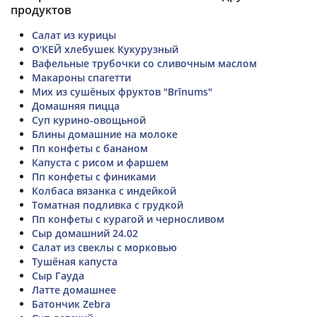
продуктов
Салат из курицы
О'КЕЙ хлебушек Кукурузный
Вафельные трубочки со сливочным маслом
Макароны спагетти
Мих из сушёных фруктов "Brīnums"
Домашняя пицца
Суп курино-овощьной
Блины домашние на молоке
Пп конфеты с бананом
Капуста с рисом и фаршем
Пп конфеты с финиками
Колбаса вязанка с индейкой
Томатная подливка с грудкой
Пп конфеты с курагой и черносливом
Сыр домашний 24.02
Салат из свеклы с морковью
Тушёная капуста
Сыр Гауда
Латте домашнее
Батончик Zebra