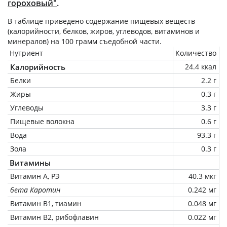
гороховый"
.
В таблице приведено содержание пищевых веществ
(калорийности, белков, жиров, углеводов, витаминов и
минералов) на
100 грамм
съедобной части.
Нутриент
Количество
Калорийность
24.4 ккал
Белки
2.2 г
Жиры
0.3 г
Углеводы
3.3 г
Пищевые волокна
0.6 г
Вода
93.3 г
Зола
0.3 г
Витамины
Витамин А, РЭ
40.3 мкг
бета Каротин
0.242 мг
Витамин В1, тиамин
0.048 мг
Витамин В2, рибофлавин
0.022 мг