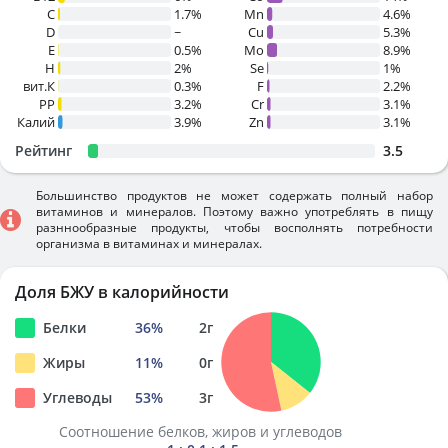
C
1.7%
Mn
4.6%
D
~
Cu
5.3%
E
0.5%
Mo
8.9%
H
2%
Se
1%
вит.К
0.3%
F
2.2%
PP
3.2%
Cr
3.1%
Калий
3.9%
Zn
3.1%
Рейтинг
3.5
Большинство продуктов не может содержать полный набор
витаминов и минералов. Поэтому важно употреблять в пищу
разннообразные продукты, чтобы восполнять потребности
организма в витаминах и минералах.
Доля БЖУ в калорийности
Белки
36
%
2
г
Жиры
11
%
0
г
Углеводы
53
%
3
г
Соотношение белков, жиров и углеводов