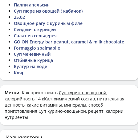
Палпи апельсин
Суп пюре из овощей ( кабачок)
25.02
Овощное рагу с куриным филе
Сендвич с курицей
Салат из сельдерея
GO ON Energy bar peanut, caramel & milk chocolate
Formaggio spalmabile
Суп чечевичный
Отбивные курица
Булгур на воде
Кляр
Метки:
Как приготовить
Суп курино-овощьной
,
калорийность 14 кКал, химический состав, питательная
ценность, какие витамины, минералы, способ
приготовления Суп курино-овощьной, рецепт, калории,
нутриенты
Калькуляторы