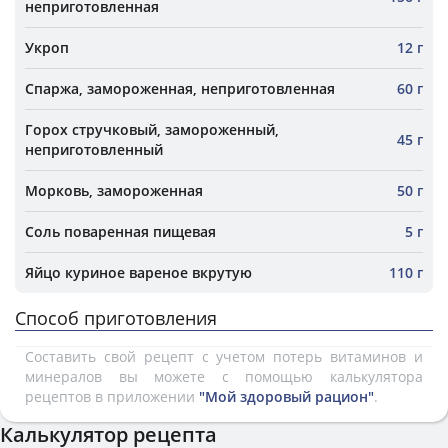
неприготовленная
Укроп
12 г
Спаржа, замороженная, неприготовленная
60 г
Горох стручковый, замороженный,
45 г
неприготовленный
Морковь, замороженная
50 г
Соль поваренная пищевая
5 г
Яйцо куриное вареное вкрутую
110 г
Способ приготовления
Составить свой рецепт с учетом потерь витаминов и
минералов вы можете с помощью калькулятора
рецептов в приложении
"Мой здоровый рацион"
.
Калькулятор рецепта