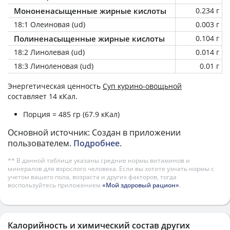
Мононенасыщенные жирные кислоты
0.234 г
18:1 Олеиновая (ud)
0.003 г
Полиненасыщенные жирные кислоты
0.104 г
18:2 Линолевая (ud)
0.014 г
18:3 Линоленовая (ud)
0.01 г
Энергетическая ценность
Суп курино-овощьной
составляет 14 кКал.
Порция = 485 гр (67.9 кКал)
Основной источник: Создан в приложении
пользователем.
Подробнее
.
** В данной таблице указаны средние нормы витаминов и
минералов для взрослого человека. Если вы хотите узнать нормы с
учетом вашего пола, возраста и других факторов, тогда
воспользуйтесь приложением
«Мой здоровый рацион»
.
Калорийность и химический состав других