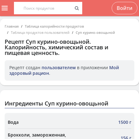
Войти
Главная
Таблица калорийности продуктов
Таблица продуктов пользователей
Суп курино-овощьной
Рецепт
Суп курино-овощьной
.
Калорийность, химический состав и
пищевая ценность.
Рецепт создан
пользователем
в приложении
Мой
здоровый рацион
.
Ингредиенты Суп курино-овощьной
Вода
1500 г
Брокколи, замороженная,
156 г