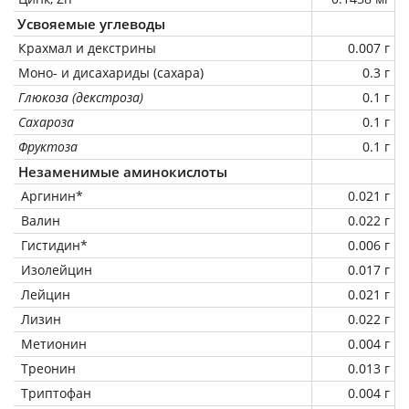
Усвояемые углеводы
Крахмал и декстрины
0.007 г
Моно- и дисахариды (сахара)
0.3 г
Глюкоза (декстроза)
0.1 г
Сахароза
0.1 г
Фруктоза
0.1 г
Незаменимые аминокислоты
Аргинин*
0.021 г
Валин
0.022 г
Гистидин*
0.006 г
Изолейцин
0.017 г
Лейцин
0.021 г
Лизин
0.022 г
Метионин
0.004 г
Треонин
0.013 г
Триптофан
0.004 г