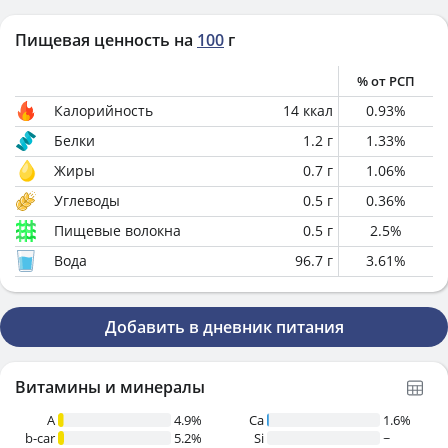
Пищевая ценность на
100
г
% от РСП
Калорийность
14
ккал
0.93
%
Белки
1.2
г
1.33
%
Жиры
0.7
г
1.06
%
Углеводы
0.5
г
0.36
%
Пищевые волокна
0.5
г
2.5
%
Вода
96.7
г
3.61
%
Добавить в дневник питания
Витамины и минералы
A
4.9%
Ca
1.6%
b-car
5.2%
Si
~