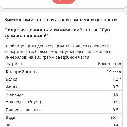
Химический состав и анализ пищевой ценности
Пищевая ценность и химический состав
"Суп
курино-овощьной"
.
В таблице приведено содержание пищевых веществ
(калорийности, белков, жиров, углеводов, витаминов и
минералов) на
100 грамм
съедобной части.
Нутриент
Количество
Калорийность
14 ккал
Белки
1.2 г
Жиры
0.7 г
Углеводы
0.5 г
Углеводы (общие)
0.9 г
Пищевые волокна
0.5 г
Вода
96.7 г
Зола
0.4 г