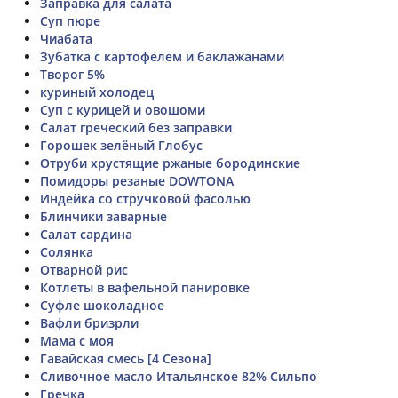
Заправка для салата
Суп пюре
Чиабата
Зубатка с картофелем и баклажанами
Творог 5%
куриный холодец
Суп с курицей и овошоми
Салат греческий без заправки
Горошек зелёный Глобус
Отруби хрустящие ржаные бородинские
Помидоры резаные DOWTONA
Индейка со стручковой фасолью
Блинчики заварные
Салат сардина
Солянка
Отварной рис
Котлеты в вафельной панировке
Суфле шоколадное
Вафли бризрли
Мама с моя
Гавайская смесь [4 Сезона]
Сливочное масло Итальянское 82% Сильпо
Гречка