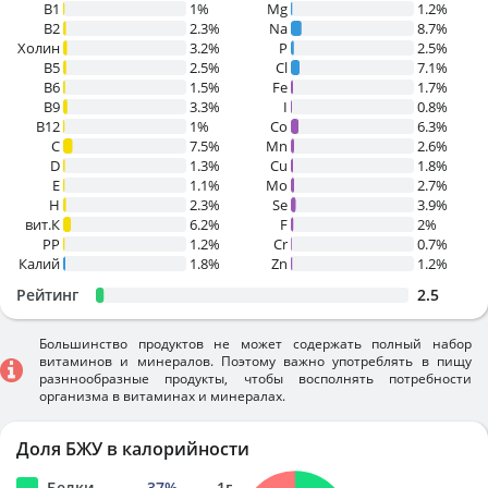
В1
1%
Mg
1.2%
B2
2.3%
Na
8.7%
Холин
3.2%
P
2.5%
B5
2.5%
Cl
7.1%
B6
1.5%
Fe
1.7%
B9
3.3%
I
0.8%
B12
1%
Co
6.3%
C
7.5%
Mn
2.6%
D
1.3%
Cu
1.8%
E
1.1%
Mo
2.7%
H
2.3%
Se
3.9%
вит.К
6.2%
F
2%
PP
1.2%
Cr
0.7%
Калий
1.8%
Zn
1.2%
Рейтинг
2.5
Большинство продуктов не может содержать полный набор
витаминов и минералов. Поэтому важно употреблять в пищу
разннообразные продукты, чтобы восполнять потребности
организма в витаминах и минералах.
Доля БЖУ в калорийности
Белки
37
%
1
г