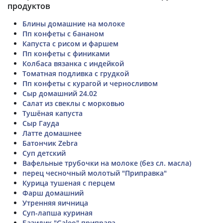
продуктов
Блины домашние на молоке
Пп конфеты с бананом
Капуста с рисом и фаршем
Пп конфеты с финиками
Колбаса вязанка с индейкой
Томатная подливка с грудкой
Пп конфеты с курагой и черносливом
Сыр домашний 24.02
Салат из свеклы с морковью
Тушёная капуста
Сыр Гауда
Латте домашнее
Батончик Zebra
Суп детский
Вафельные трубочки на молоке (без сл. масла)
перец чесночный молотый "Приправка"
Курица тушеная с перцем
Фарш домашний
Утренняя яичница
Суп-лапша куриная
Базилик "Galeo" приправа