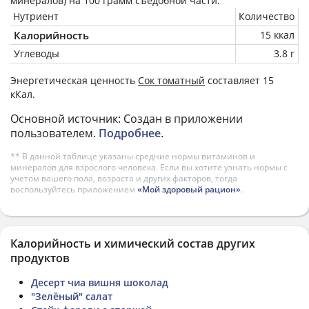
минералов) на
100 грамм
съедобной части.
Нутриент
Количество
Калорийность
15 ккал
Углеводы
3.8 г
Энергетическая ценность
Сок томатный
составляет 15
кКал.
Основной источник: Создан в приложении
пользователем.
Подробнее
.
** В данной таблице указаны средние нормы витаминов и
минералов для взрослого человека. Если вы хотите узнать нормы с
учетом вашего пола, возраста и других факторов, тогда
воспользуйтесь приложением
«Мой здоровый рацион»
.
Калорийность и химический состав других
продуктов
Десерт чиа вишня шоколад
"Зелёный" салат