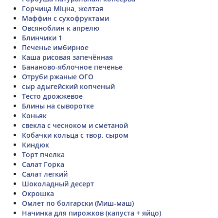
Горчица Міцна, желтая
Маффин с сухофруктами
Овсяноблин к апрелю
Блинчики 1
Печенье имбирное
Каша рисовая запечённая
Бананово-яблочное печенье
Отруби ржаные ОГО
сыр адыгейский копченый
Тесто дрожжевое
Блины на сыворотке
Коньяк
свекла с чесноком и сметаной
Кобачки кольца с твор. сыром
Киндюк
Торт пчелка
Салат Горка
Салат легкий
Шоколадный десерт
Окрошка
Омлет по болгарски (Миш-маш)
Начинка для пирожков (капуста + яйцо)