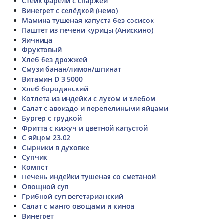
Стейк фарели с спаржей
Винегрет с селёдкой (немо)
Мамина тушеная капуста без сосисок
Паштет из печени курицы (Анискино)
Яичница
Фруктовый
Хлеб без дрожжей
Смузи банан/лимон/шпинат
Витамин D 3 5000
Хлеб бородинский
Котлета из индейки с луком и хлебом
Салат с авокадо и перепелиными яйцами
Бургер с грудкой
Фритта с кижуч и цветной капустой
С яйцом 23.02
Сырники в духовке
Супчик
Компот
Печень индейки тушеная со сметаной
Овощной суп
Грибной суп вегетарианский
Салат с манго овощами и киноа
Винегрет