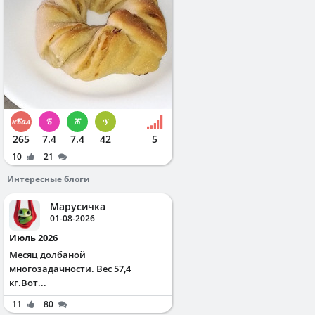
265
7.4
7.4
42
5
10
21
Интересные блоги
Марусичка
01-08-2026
Июль 2026
Месяц долбаной
многозадачности. Вес 57,4
кг.Вот...
11
80