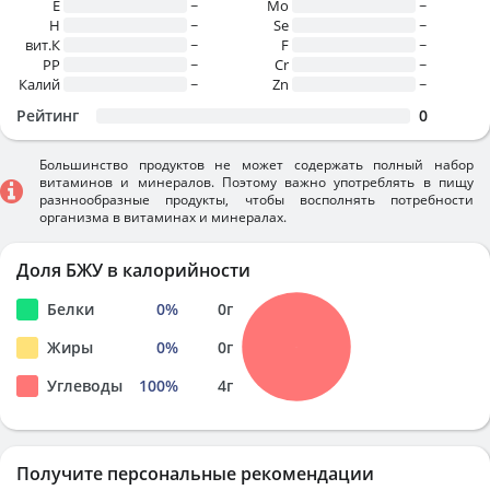
E
~
Mo
~
H
~
Se
~
вит.К
~
F
~
PP
~
Cr
~
Калий
~
Zn
~
Рейтинг
0
Большинство продуктов не может содержать полный набор
витаминов и минералов. Поэтому важно употреблять в пищу
разннообразные продукты, чтобы восполнять потребности
организма в витаминах и минералах.
Доля БЖУ в калорийности
Белки
0
%
0
г
Жиры
0
%
0
г
Углеводы
100
%
4
г
Получите персональные рекомендации