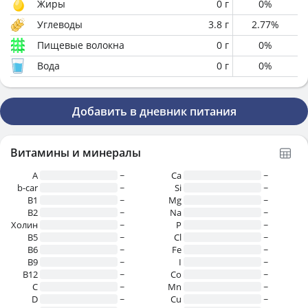
Жиры
0
г
0
%
Углеводы
3.8
г
2.77
%
Пищевые волокна
0
г
0
%
Вода
0
г
0
%
Добавить в дневник питания
Витамины и минералы
A
~
Ca
~
b-car
~
Si
~
В1
~
Mg
~
B2
~
Na
~
Холин
~
P
~
B5
~
Cl
~
B6
~
Fe
~
B9
~
I
~
B12
~
Co
~
C
~
Mn
~
D
~
Cu
~