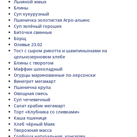
Льняной жмых
Блины
Суп кукурузный
Пшеничка золотистая Агро-альянс
Суп зелёный горошек
Биточки свинные
Борщ
Оливье 23.02
Тост с сыром рикотта и шампиньонами на
цельнозерновом хлебе
Блины с творогом
Маффин шоколадный
Огурцы маринованные по-херсонски
Винегрет мегамарт
Пшенична крупа
Овощная смесь
Суп чечевичный
Салат крабик мегамарт
Торт «Клубника со сливками»
Каша пшениця
Хлеб чёрный Маяк
Творожная масса
Горбуша натуральная. консерва