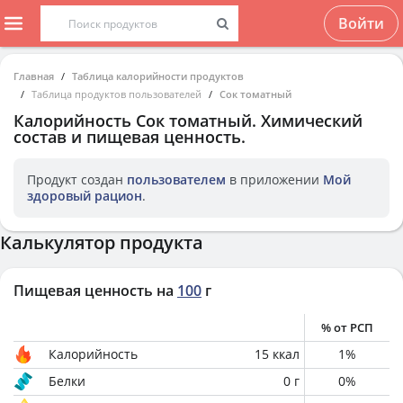
Войти
Главная
Таблица калорийности продуктов
Таблица продуктов пользователей
Сок томатный
Калорийность
Сок томатный
. Химический
состав и пищевая ценность.
Продукт создан
пользователем
в приложении
Мой
здоровый рацион
.
Калькулятор продукта
Пищевая ценность на
100
г
% от РСП
Калорийность
15
ккал
1
%
Белки
0
г
0
%