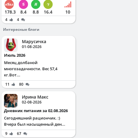
178.3
8.4
8.8
16.4
10
4
4
Интересные блоги
Марусичка
01-08-2026
Июль 2026
Месяц долбаной
многозадачности. Вес 57,4
кг.Вот...
11
80
Ирина Макс
02-08-2026
Дневник питания за 02.08.2026
Сегодняшний рациончик. :)
Вчера был насыщенный ден...
9
67