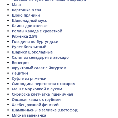
Маш
Картошка в свч
Шоко пряники
Шоколадный мусс
Блины дрожжевые
Роллы Канада с креветкой
Ряженка 2,5%
Говядина по бургундски
Рулет бисквитный
Шарики шоколадные
Салат из сельдирея и авокадо
Винегрет
Фруктовый салат с йогуртом
Лецитин
Суфле из ряженки
Смородина перетертая с сахаром
Маш с морковкой и луком
Сибирска клетчатка_пшеничная
Овсяная каша с отрубями
Хлебец ржаной финский
Шампиньены в заливке (Светофор)
Мясная запеканка