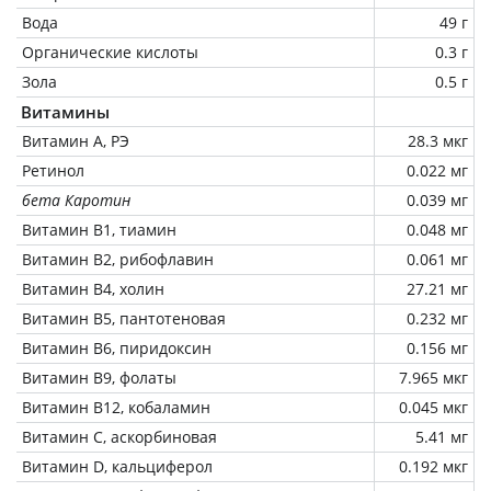
Вода
49 г
Органические кислоты
0.3 г
Зола
0.5 г
Витамины
Витамин А, РЭ
28.3 мкг
Ретинол
0.022 мг
бета Каротин
0.039 мг
Витамин В1, тиамин
0.048 мг
Витамин В2, рибофлавин
0.061 мг
Витамин В4, холин
27.21 мг
Витамин В5, пантотеновая
0.232 мг
Витамин В6, пиридоксин
0.156 мг
Витамин В9, фолаты
7.965 мкг
Витамин В12, кобаламин
0.045 мкг
Витамин C, аскорбиновая
5.41 мг
Витамин D, кальциферол
0.192 мкг