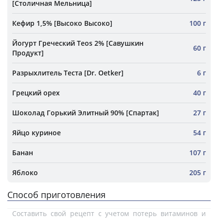
[Столичная Мельница]
Кефир 1,5% [Высоко Высоко]
100 г
Йогурт Греческий Teos 2% [Савушкин
60 г
Продукт]
Разрыхлитель Теста [Dr. Oetker]
6 г
Грецкий орех
40 г
Шоколад Горький Элитный 90% [Спартак]
27 г
Яйцо куриное
54 г
Банан
107 г
Яблоко
205 г
Способ приготовления
Составить свой рецепт с учетом потерь витаминов и