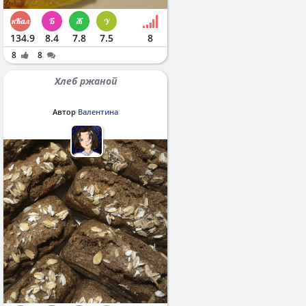
134.9
8.4
7.8
7.5
8
8
8
Хлеб ржаной
Автор
Валентина