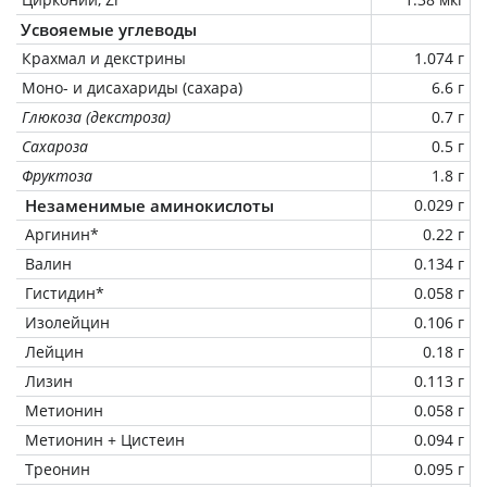
Усвояемые углеводы
Крахмал и декстрины
1.074 г
Моно- и дисахариды (сахара)
6.6 г
Глюкоза (декстроза)
0.7 г
Сахароза
0.5 г
Фруктоза
1.8 г
Незаменимые аминокислоты
0.029 г
Аргинин*
0.22 г
Валин
0.134 г
Гистидин*
0.058 г
Изолейцин
0.106 г
Лейцин
0.18 г
Лизин
0.113 г
Метионин
0.058 г
Метионин + Цистеин
0.094 г
Треонин
0.095 г