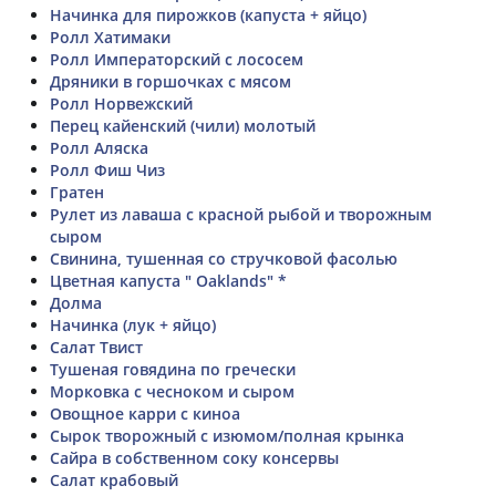
Начинка для пирожков (капуста + яйцо)
Ролл Хатимаки
Ролл Императорский с лососем
Дряники в горшочках с мясом
Ролл Норвежский
Перец кайенский (чили) молотый
Ролл Аляска
Ролл Фиш Чиз
Гратен
Рулет из лаваша с красной рыбой и творожным
сыром
Свинина, тушенная со стручковой фасолью
Цветная капуста " Oaklands" *
Долма
Начинка (лук + яйцо)
Салат Твист
Тушеная говядина по гречески
Морковка с чесноком и сыром
Овощное карри с киноа
Сырок творожный с изюмом/полная крынка
Сайра в собственном соку консервы
Салат крабовый