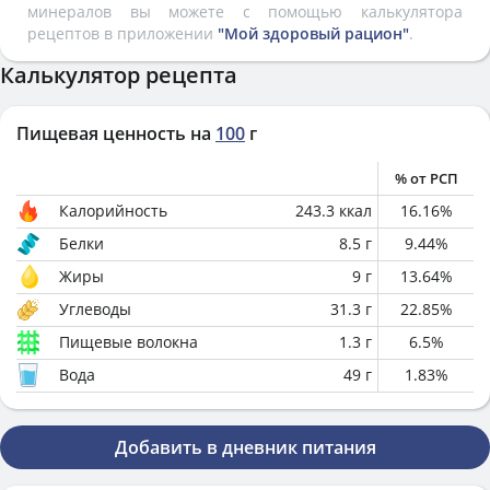
минералов вы можете с помощью калькулятора
рецептов в приложении
"Мой здоровый рацион"
.
Калькулятор рецепта
Пищевая ценность на
100
г
% от РСП
Калорийность
243.3
ккал
16.16
%
Белки
8.5
г
9.44
%
Жиры
9
г
13.64
%
Углеводы
31.3
г
22.85
%
Пищевые волокна
1.3
г
6.5
%
Вода
49
г
1.83
%
Добавить в дневник питания