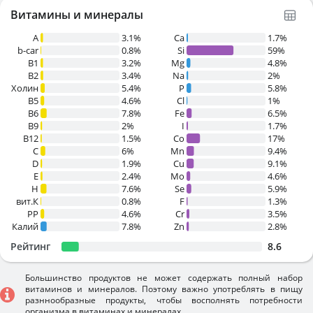
Витамины и минералы
A
3.1%
Ca
1.7%
b-car
0.8%
Si
59%
В1
3.2%
Mg
4.8%
B2
3.4%
Na
2%
Холин
5.4%
P
5.8%
B5
4.6%
Cl
1%
B6
7.8%
Fe
6.5%
B9
2%
I
1.7%
B12
1.5%
Co
17%
C
6%
Mn
9.4%
D
1.9%
Cu
9.1%
E
2.4%
Mo
4.6%
H
7.6%
Se
5.9%
вит.К
0.8%
F
1.3%
PP
4.6%
Cr
3.5%
Калий
7.8%
Zn
2.8%
Рейтинг
8.6
Большинство продуктов не может содержать полный набор
витаминов и минералов. Поэтому важно употреблять в пищу
разннообразные продукты, чтобы восполнять потребности
организма в витаминах и минералах.