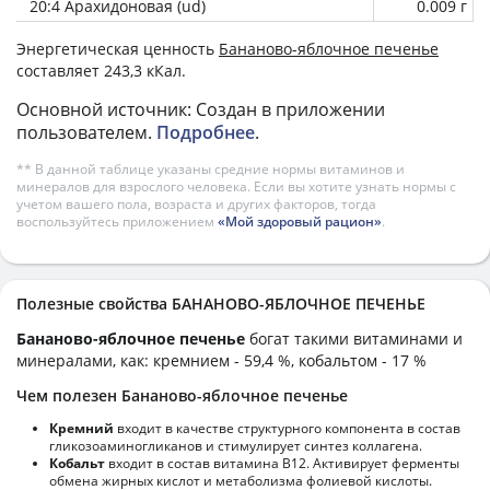
20:4 Арахидоновая (ud)
0.009 г
Энергетическая ценность
Бананово-яблочное печенье
составляет 243,3 кКал.
Основной источник: Создан в приложении
пользователем.
Подробнее
.
** В данной таблице указаны средние нормы витаминов и
минералов для взрослого человека. Если вы хотите узнать нормы с
учетом вашего пола, возраста и других факторов, тогда
воспользуйтесь приложением
«Мой здоровый рацион»
.
Полезные свойства БАНАНОВО-ЯБЛОЧНОЕ ПЕЧЕНЬЕ
Бананово-яблочное печенье
богат такими витаминами и
минералами, как: кремнием - 59,4 %, кобальтом - 17 %
Чем полезен Бананово-яблочное печенье
Кремний
входит в качестве структурного компонента в состав
гликозоаминогликанов и стимулирует синтез коллагена.
Кобальт
входит в состав витамина В12. Активирует ферменты
обмена жирных кислот и метаболизма фолиевой кислоты.