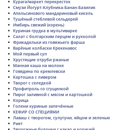
Курага/маркет перекресток
Смузи Йогурт-Клубника-Банан-Базилик
Апельсинового мандариновый кисель
Тушёный стеблевой сельдерей
Имбирь свежий (корень)
Куриная грудка в мультиварке
Салат с болгарским перцем и рукколой
Фрикадельки из говяжьего фарша
Варёные колбаски Крекенавос
Мой первый суп
Хрустящие отруби ржаные
Манная каша на молоке
Говядина по кремлевски
Картошка с ливером
Творог с селедкой
Профитроль со сгущенкой
Пирог заливной с мясом и картошкой
Корица
Голени куриные запечённые
КЕФИР СО СПЕЦИЯМИ
Лаваш с творогом, сулугуни, яйцом и зеленью
Риет
Творожные булочки с какао и корицей