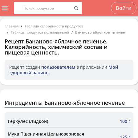
Войти
Главная
Таблица калорийности продуктов
Таблица продуктов пользователей
Бананово-яблочное печенье
Рецепт
Бананово-яблочное печенье
.
Калорийность, химический состав и
пищевая ценность.
Рецепт создан
пользователем
в приложении
Мой
здоровый рацион
.
Ингредиенты Бананово-яблочное печенье
Геркулес (Лидкон)
100 г
Мука Пшеничная Цельнозерновая
125 г