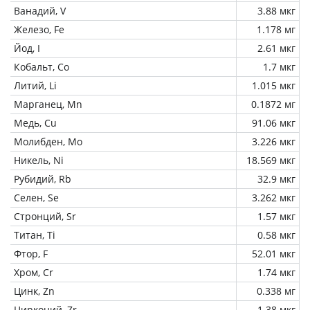
Ванадий, V
3.88 мкг
Железо, Fe
1.178 мг
Йод, I
2.61 мкг
Кобальт, Co
1.7 мкг
Литий, Li
1.015 мкг
Марганец, Mn
0.1872 мг
Медь, Cu
91.06 мкг
Молибден, Mo
3.226 мкг
Никель, Ni
18.569 мкг
Рубидий, Rb
32.9 мкг
Селен, Se
3.262 мкг
Стронций, Sr
1.57 мкг
Титан, Ti
0.58 мкг
Фтор, F
52.01 мкг
Хром, Cr
1.74 мкг
Цинк, Zn
0.338 мг
Цирконий, Zr
1.38 мкг