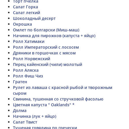
Торт пчелка
Салат Горка
Салат легкий
Шоколадный десерт
Окрошка
Омлет по болгарски (Миш-маш)
Начинка для пирожков (капуста + яйцо)
Ролл Хатимаки
Ролл Императорский с лососем
Дряники в горшочках с мясом
Ролл Норвежский
Перец кайенский (чили) молотый
Ролл Аляска
Ролл Фиш Чиз
Гратен
Рулет из лаваша с красной рыбой и творожным
сыром
Свинина, тушенная со стручковой фасолью
Цветная капуста " Oaklands" *
Долма
Начинка (лук + яйцо)
Салат Твист
Тушеная говядина по гречески