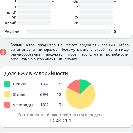
E
~
Mo
~
H
~
Se
~
вит.К
~
F
~
PP
~
Cr
~
Калий
~
Zn
~
Рейтинг
0
Большинство продуктов не может содержать полный набор
витаминов и минералов. Поэтому важно употреблять в пищу
разннообразные продукты, чтобы восполнять потребности
организма в витаминах и минералах.
Доля БЖУ в калорийности
Белки
13
%
5
г
Жиры
69
%
12
г
Углеводы
18
%
7
г
Соотношение белков, жиров и углеводов
1 : 2.4 : 1.4