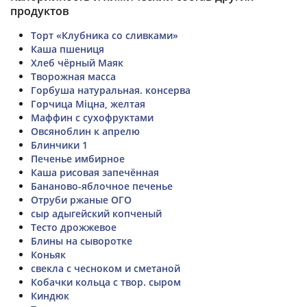
продуктов
Торт «Клубника со сливками»
Каша пшениця
Хлеб чёрный Маяк
Творожная масса
Горбуша натуральная. консерва
Горчица Міцна, желтая
Маффин с сухофруктами
Овсяноблин к апрелю
Блинчики 1
Печенье имбирное
Каша рисовая запечённая
Бананово-яблочное печенье
Отруби ржаные ОГО
сыр адыгейский копченый
Тесто дрожжевое
Блины на сыворотке
Коньяк
свекла с чесноком и сметаной
Кобачки кольца с твор. сыром
Киндюк