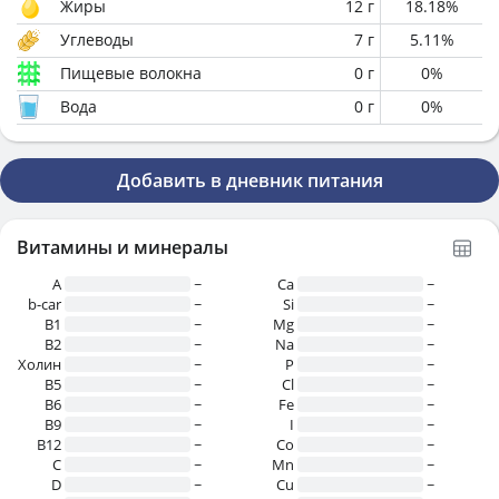
Жиры
12
г
18.18
%
Углеводы
7
г
5.11
%
Пищевые волокна
0
г
0
%
Вода
0
г
0
%
Добавить в дневник питания
Витамины и минералы
A
~
Ca
~
b-car
~
Si
~
В1
~
Mg
~
B2
~
Na
~
Холин
~
P
~
B5
~
Cl
~
B6
~
Fe
~
B9
~
I
~
B12
~
Co
~
C
~
Mn
~
D
~
Cu
~