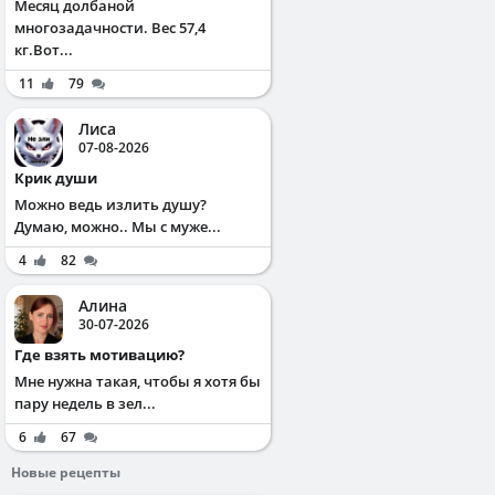
Месяц долбаной
многозадачности. Вес 57,4
кг.Вот...
11
79
Лиса
07-08-2026
Крик души
Можно ведь излить душу?
Думаю, можно.. Мы с муже...
4
82
Алина
30-07-2026
Где взять мотивацию?
Мне нужна такая, чтобы я хотя бы
пару недель в зел...
6
67
Новые рецепты