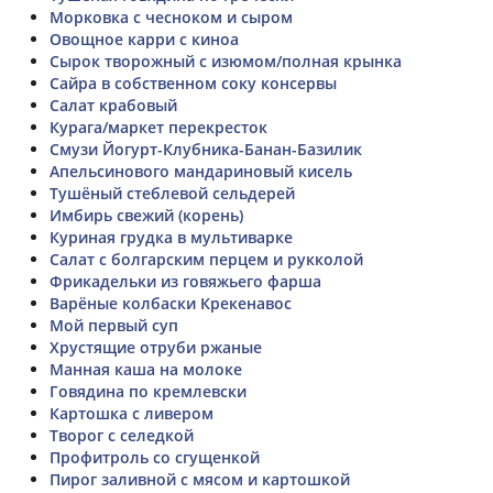
Морковка с чесноком и сыром
Овощное карри с киноа
Сырок творожный с изюмом/полная крынка
Сайра в собственном соку консервы
Салат крабовый
Курага/маркет перекресток
Смузи Йогурт-Клубника-Банан-Базилик
Апельсинового мандариновый кисель
Тушёный стеблевой сельдерей
Имбирь свежий (корень)
Куриная грудка в мультиварке
Салат с болгарским перцем и рукколой
Фрикадельки из говяжьего фарша
Варёные колбаски Крекенавос
Мой первый суп
Хрустящие отруби ржаные
Манная каша на молоке
Говядина по кремлевски
Картошка с ливером
Творог с селедкой
Профитроль со сгущенкой
Пирог заливной с мясом и картошкой