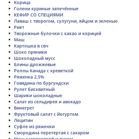
Корица
Голени куриные запечённые
КЕФИР СО СПЕЦИЯМИ
Лаваш с творогом, сулугуни, яйцом и зеленью
Риет
Творожные булочки с какао и корицей
Маш
Картошка в свч
Шоко пряники
Шоколадный мусс
Блины дрожжевые
Роллы Канада с креветкой
Ряженка 2,5%
Говядина по бургундски
Рулет бисквитный
Шарики шоколадные
Салат из сельдирея и авокадо
Винегрет
Фруктовый салат с йогуртом
Лецитин
Суфле из ряженки
Смородина перетертая с сахаром
Маш с морковкой и луком