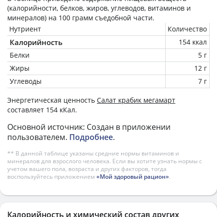
(калорийности, белков, жиров, углеводов, витаминов и
минералов) на
100 грамм
съедобной части.
Нутриент
Количество
Калорийность
154 ккал
Белки
5 г
Жиры
12 г
Углеводы
7 г
Энергетическая ценность
Салат крабик мегамарт
составляет 154 кКал.
Основной источник: Создан в приложении
пользователем.
Подробнее
.
** В данной таблице указаны средние нормы витаминов и
минералов для взрослого человека. Если вы хотите узнать нормы с
учетом вашего пола, возраста и других факторов, тогда
воспользуйтесь приложением
«Мой здоровый рацион»
.
Калорийность и химический состав других