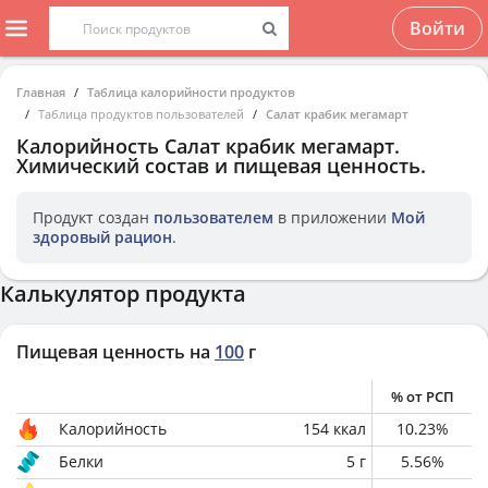
Войти
Главная
Таблица калорийности продуктов
Таблица продуктов пользователей
Салат крабик мегамарт
Калорийность
Салат крабик мегамарт
.
Химический состав и пищевая ценность.
Продукт создан
пользователем
в приложении
Мой
здоровый рацион
.
Калькулятор продукта
Пищевая ценность на
100
г
% от РСП
Калорийность
154
ккал
10.23
%
Белки
5
г
5.56
%