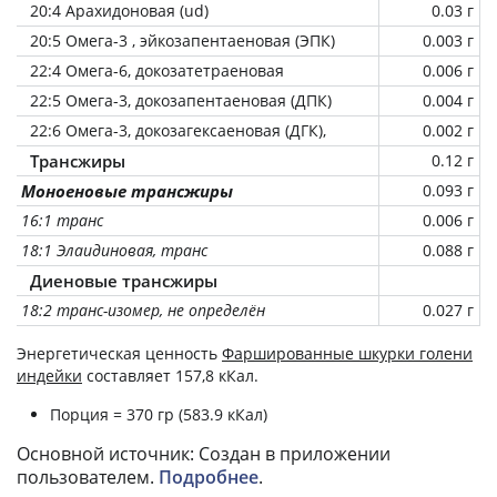
20:4 Арахидоновая (ud)
0.03 г
20:5 Омега-3 , эйкозапентаеновая (ЭПК)
0.003 г
22:4 Омега-6, докозатетраеновая
0.006 г
22:5 Омега-3, докозапентаеновая (ДПК)
0.004 г
22:6 Омега-3, докозагексаеновая (ДГК),
0.002 г
Трансжиры
0.12 г
Моноеновые трансжиры
0.093 г
16:1 транс
0.006 г
18:1 Элаидиновая, транс
0.088 г
Диеновые трансжиры
18:2 транс-изомер, не определён
0.027 г
Энергетическая ценность
Фаршированные шкурки голени
индейки
составляет 157,8 кКал.
Порция = 370 гр (583.9 кКал)
Основной источник: Создан в приложении
пользователем.
Подробнее
.