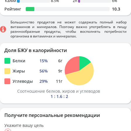
Калий
8.5%
Zn
6%
Рейтинг
10.3
Большинство продуктов не может содержать полный набор
витаминов и минералов. Поэтому важно употреблять в пищу
разннообразные продукты, чтобы восполнять потребности
организма в витаминах и минералах.
Доля БЖУ в калорийности
Белки
15
%
6
г
Жиры
56
%
9
г
Углеводы
29
%
11
г
Соотношение белков, жиров и углеводов
1 : 1.6 : 2
Получите персональные рекомендации
Укажите вашу цель