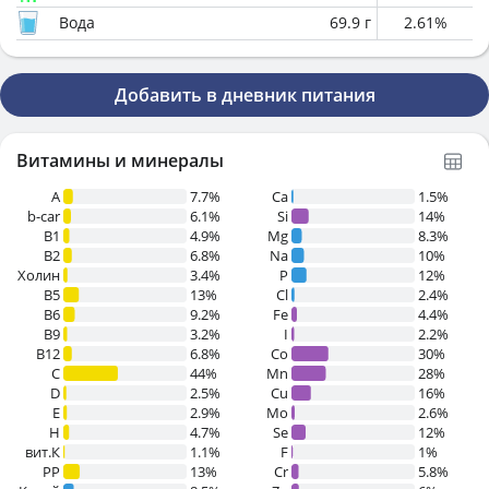
Вода
69.9
г
2.61
%
Добавить в дневник питания
Витамины и минералы
A
7.7%
Ca
1.5%
b-car
6.1%
Si
14%
В1
4.9%
Mg
8.3%
B2
6.8%
Na
10%
Холин
3.4%
P
12%
B5
13%
Cl
2.4%
B6
9.2%
Fe
4.4%
B9
3.2%
I
2.2%
B12
6.8%
Co
30%
C
44%
Mn
28%
D
2.5%
Cu
16%
E
2.9%
Mo
2.6%
H
4.7%
Se
12%
вит.К
1.1%
F
1%
PP
13%
Cr
5.8%