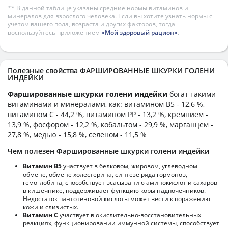
** В данной таблице указаны средние нормы витаминов и
минералов для взрослого человека. Если вы хотите узнать нормы с
учетом вашего пола, возраста и других факторов, тогда
воспользуйтесь приложением
«Мой здоровый рацион»
.
Полезные свойства ФАРШИРОВАННЫЕ ШКУРКИ ГОЛЕНИ
ИНДЕЙКИ
Фаршированные шкурки голени индейки
богат такими
витаминами и минералами, как: витамином B5 - 12,6 %,
витамином C - 44,2 %, витамином PP - 13,2 %, кремнием -
13,9 %, фосфором - 12,2 %, кобальтом - 29,9 %, марганцем -
27,8 %, медью - 15,8 %, селеном - 11,5 %
Чем полезен Фаршированные шкурки голени индейки
Витамин В5
участвует в белковом, жировом, углеводном
обмене, обмене холестерина, синтезе ряда гормонов,
гемоглобина, способствует всасыванию аминокислот и сахаров
в кишечнике, поддерживает функцию коры надпочечников.
Недостаток пантотеновой кислоты может вести к поражению
кожи и слизистых.
Витамин С
участвует в окислительно-восстановительных
реакциях, функционировании иммунной системы, способствует