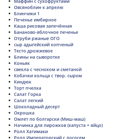
Маффин с сухофруктами
Овсяноблин к апрелю
Блинчики 1
Печенье имбирное
Каша рисовая запечённая
Бананово-яблочное печенье
Отруби ржаные ОГО
сыр адыгейский копченый
Тесто дрожжевое
Блины на сыворотке
Коньяк
свекла с чесноком и сметаной
Кобачки кольца с твор. сыром
Киндюк
Торт пчелка
Салат Горка
Салат легкий
Шоколадный десерт
Окрошка
Омлет по болгарски (Миш-маш)
Начинка для пирожков (капуста + яйцо)
Ролл Хатимаки
Ролл Императорский с лососем