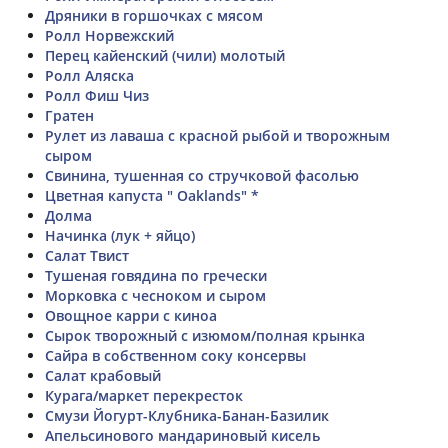
Дряники в горшочках с мясом
Ролл Норвежский
Перец кайенский (чили) молотый
Ролл Аляска
Ролл Фиш Чиз
Гратен
Рулет из лаваша с красной рыбой и творожным
сыром
Свинина, тушенная со стручковой фасолью
Цветная капуста " Oaklands" *
Долма
Начинка (лук + яйцо)
Салат Твист
Тушеная говядина по гречески
Морковка с чесноком и сыром
Овощное карри с киноа
Сырок творожный с изюмом/полная крынка
Сайра в собственном соку консервы
Салат крабовый
Курага/маркет перекресток
Смузи Йогурт-Клубника-Банан-Базилик
Апельсинового мандариновый кисель