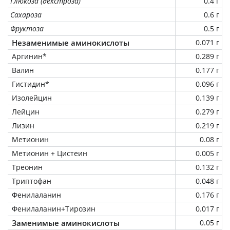
Глюкоза (декстроза)
0.4 г
Сахароза
0.6 г
Фруктоза
0.5 г
Незаменимые аминокислоты
0.071 г
Аргинин*
0.289 г
Валин
0.177 г
Гистидин*
0.096 г
Изолейцин
0.139 г
Лейцин
0.279 г
Лизин
0.219 г
Метионин
0.08 г
Метионин + Цистеин
0.005 г
Треонин
0.132 г
Триптофан
0.048 г
Фенилаланин
0.176 г
Фенилаланин+Тирозин
0.017 г
Заменимые аминокислоты
0.05 г