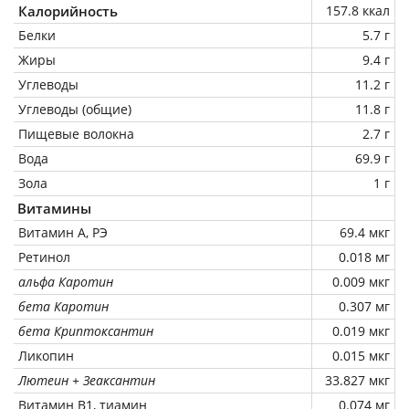
Калорийность
157.8 ккал
Белки
5.7 г
Жиры
9.4 г
Углеводы
11.2 г
Углеводы (общие)
11.8 г
Пищевые волокна
2.7 г
Вода
69.9 г
Зола
1 г
Витамины
Витамин А, РЭ
69.4 мкг
Ретинол
0.018 мг
альфа Каротин
0.009 мкг
бета Каротин
0.307 мг
бета Криптоксантин
0.019 мкг
Ликопин
0.015 мкг
Лютеин + Зеаксантин
33.827 мкг
Витамин В1, тиамин
0.074 мг