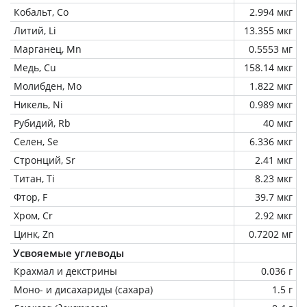
Кобальт, Co
2.994 мкг
Литий, Li
13.355 мкг
Марганец, Mn
0.5553 мг
Медь, Cu
158.14 мкг
Молибден, Mo
1.822 мкг
Никель, Ni
0.989 мкг
Рубидий, Rb
40 мкг
Селен, Se
6.336 мкг
Стронций, Sr
2.41 мкг
Титан, Ti
8.23 мкг
Фтор, F
39.7 мкг
Хром, Cr
2.92 мкг
Цинк, Zn
0.7202 мг
Усвояемые углеводы
Крахмал и декстрины
0.036 г
Моно- и дисахариды (сахара)
1.5 г