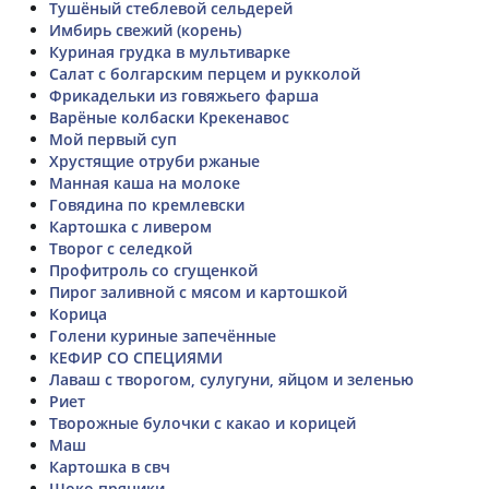
Тушёный стеблевой сельдерей
Имбирь свежий (корень)
Куриная грудка в мультиварке
Салат с болгарским перцем и рукколой
Фрикадельки из говяжьего фарша
Варёные колбаски Крекенавос
Мой первый суп
Хрустящие отруби ржаные
Манная каша на молоке
Говядина по кремлевски
Картошка с ливером
Творог с селедкой
Профитроль со сгущенкой
Пирог заливной с мясом и картошкой
Корица
Голени куриные запечённые
КЕФИР СО СПЕЦИЯМИ
Лаваш с творогом, сулугуни, яйцом и зеленью
Риет
Творожные булочки с какао и корицей
Маш
Картошка в свч
Шоко пряники