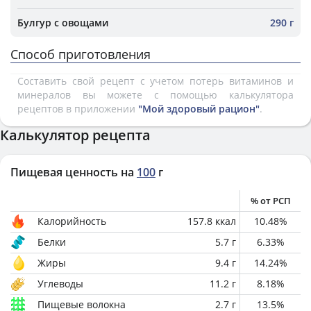
Булгур с овощами
290 г
Способ приготовления
Составить свой рецепт с учетом потерь витаминов и
минералов вы можете с помощью калькулятора
рецептов в приложении
"Мой здоровый рацион"
.
Калькулятор рецепта
Пищевая ценность на
100
г
% от РСП
Калорийность
157.8
ккал
10.48
%
Белки
5.7
г
6.33
%
Жиры
9.4
г
14.24
%
Углеводы
11.2
г
8.18
%
Пищевые волокна
2.7
г
13.5
%