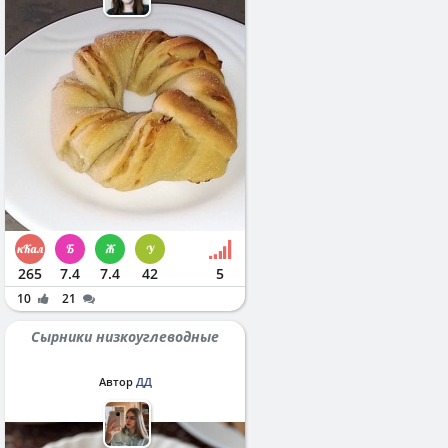
265
7.4
7.4
42
5
10
21
Сырники низкоуглеводные
Автор
ДД