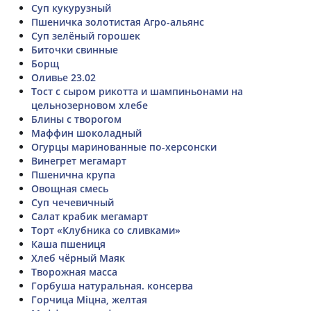
Суп кукурузный
Пшеничка золотистая Агро-альянс
Суп зелёный горошек
Биточки свинные
Борщ
Оливье 23.02
Тост с сыром рикотта и шампиньонами на
цельнозерновом хлебе
Блины с творогом
Маффин шоколадный
Огурцы маринованные по-херсонски
Винегрет мегамарт
Пшенична крупа
Овощная смесь
Суп чечевичный
Салат крабик мегамарт
Торт «Клубника со сливками»
Каша пшениця
Хлеб чёрный Маяк
Творожная масса
Горбуша натуральная. консерва
Горчица Міцна, желтая