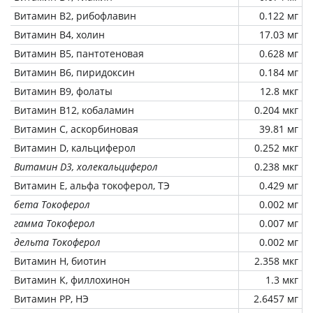
Витамин В2, рибофлавин
0.122 мг
Витамин В4, холин
17.03 мг
Витамин В5, пантотеновая
0.628 мг
Витамин В6, пиридоксин
0.184 мг
Витамин В9, фолаты
12.8 мкг
Витамин В12, кобаламин
0.204 мкг
Витамин C, аскорбиновая
39.81 мг
Витамин D, кальциферол
0.252 мкг
Витамин D3, холекальциферол
0.238 мкг
Витамин Е, альфа токоферол, ТЭ
0.429 мг
бета Токоферол
0.002 мг
гамма Токоферол
0.007 мг
дельта Токоферол
0.002 мг
Витамин Н, биотин
2.358 мкг
Витамин К, филлохинон
1.3 мкг
Витамин РР, НЭ
2.6457 мг