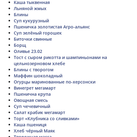
Каша тыквенная
Льняной жмых
Блины
Суп кукурузный
Пшеничка золотистая Агро-альянс
Суп зелёный горошек
Биточки свинные
Борщ
Оливье 23.02
Тост с сыром рикотта и шампиньонами на
цельнозерновом хлебе
Блины с творогом
Маффин шоколадный
Огурцы маринованные по-херсонски
Винегрет мегамарт
Пшенична крупа
Овощная смесь
Суп чечевичный
Салат крабик мегамарт
Торт «Клубника со сливками»
Каша пшениця
Хлеб чёрный Маяк
Творожная масса