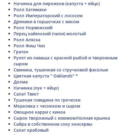
Начинка для пирожков (капуста + яйцо)
Ролл Хатимаки
Ролл Императорский с лососем
Дряники в горшочках с мясом
Ролл Норвежский
Перец кайенский (чили) молотый
Ролл Аляска
Ролл Фиш Чиз
Гратен
Рулет из лаваша с красной рыбой и творожным
сыром
Свинина, тушенная со стручковой фасолью
Цветная капуста " Oaklands" *
Долма
Начинка (лук + яйцо)
Салат Твист
Тушеная говядина по гречески
Морковка с чесноком и сыром
Овощное карри с киноа
Сырок творожный с изюмом/полная крынка
Сайра в собственном соку консервы
Салат крабовый