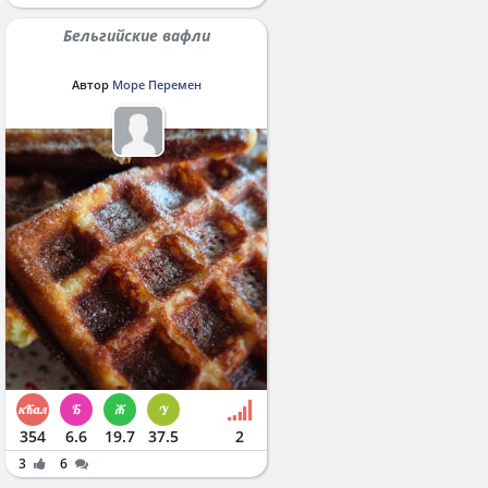
Бельгийские вафли
Автор
Море Перемен
354
6.6
19.7
37.5
2
3
6