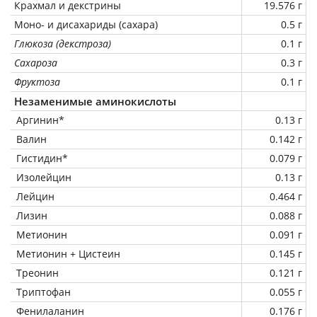
Крахмал и декстрины
19.576 г
Моно- и дисахариды (сахара)
0.5 г
Глюкоза (декстроза)
0.1 г
Сахароза
0.3 г
Фруктоза
0.1 г
Незаменимые аминокислоты
Аргинин*
0.13 г
Валин
0.142 г
Гистидин*
0.079 г
Изолейцин
0.13 г
Лейцин
0.464 г
Лизин
0.088 г
Метионин
0.091 г
Метионин + Цистеин
0.145 г
Треонин
0.121 г
Триптофан
0.055 г
Фенилаланин
0.176 г