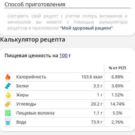
Способ приготовления
Составить свой рецепт с учетом потерь витаминов и
минералов вы можете с помощью калькулятора
рецептов в приложении
"Мой здоровый рацион"
.
Калькулятор рецепта
Пищевая ценность на
100
г
% от РСП
Калорийность
103.6
ккал
6.88
%
Белки
3.5
г
3.89
%
Жиры
1
г
1.52
%
Углеводы
20.2
г
14.74
%
Пищевые волокна
1.1
г
5.5
%
Вода
73.9
г
2.76
%