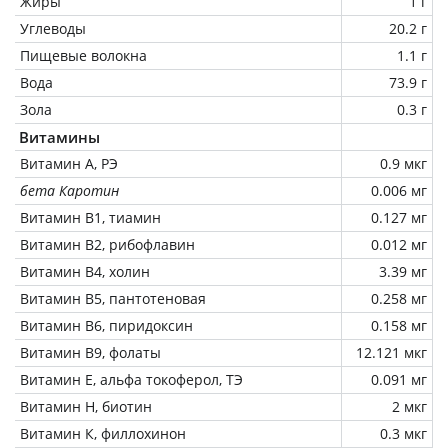
Жиры
1 г
Углеводы
20.2 г
Пищевые волокна
1.1 г
Вода
73.9 г
Зола
0.3 г
Витамины
Витамин А, РЭ
0.9 мкг
бета Каротин
0.006 мг
Витамин В1, тиамин
0.127 мг
Витамин В2, рибофлавин
0.012 мг
Витамин В4, холин
3.39 мг
Витамин В5, пантотеновая
0.258 мг
Витамин В6, пиридоксин
0.158 мг
Витамин В9, фолаты
12.121 мкг
Витамин Е, альфа токоферол, ТЭ
0.091 мг
Витамин Н, биотин
2 мкг
Витамин К, филлохинон
0.3 мкг