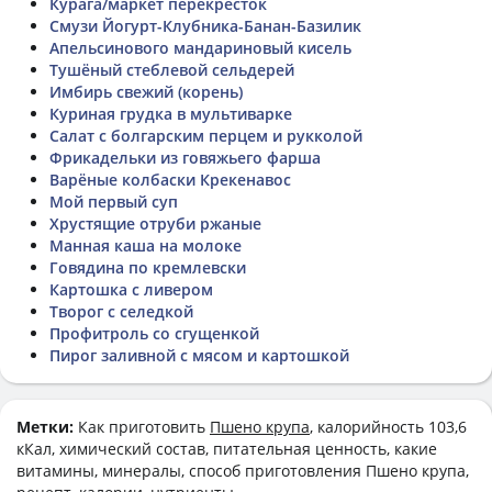
Курага/маркет перекресток
Смузи Йогурт-Клубника-Банан-Базилик
Апельсинового мандариновый кисель
Тушёный стеблевой сельдерей
Имбирь свежий (корень)
Куриная грудка в мультиварке
Салат с болгарским перцем и рукколой
Фрикадельки из говяжьего фарша
Варёные колбаски Крекенавос
Мой первый суп
Хрустящие отруби ржаные
Манная каша на молоке
Говядина по кремлевски
Картошка с ливером
Творог с селедкой
Профитроль со сгущенкой
Пирог заливной с мясом и картошкой
Метки:
Как приготовить
Пшено крупа
, калорийность 103,6
кКал, химический состав, питательная ценность, какие
витамины, минералы, способ приготовления Пшено крупа,