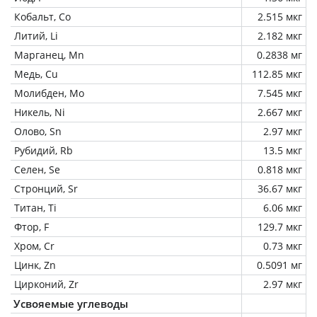
Кобальт, Co
2.515 мкг
Литий, Li
2.182 мкг
Марганец, Mn
0.2838 мг
Медь, Cu
112.85 мкг
Молибден, Mo
7.545 мкг
Никель, Ni
2.667 мкг
Олово, Sn
2.97 мкг
Рубидий, Rb
13.5 мкг
Селен, Se
0.818 мкг
Стронций, Sr
36.67 мкг
Титан, Ti
6.06 мкг
Фтор, F
129.7 мкг
Хром, Cr
0.73 мкг
Цинк, Zn
0.5091 мг
Цирконий, Zr
2.97 мкг
Усвояемые углеводы