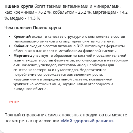
Пшено крупа
богат такими витаминами и минералами,
как: кремнием - 76,2 %, кобальтом - 25,2 %, марганцем - 14,2
%, медью - 11,3 %
Чем полезен Пшено крупа
Кремний
входит в качестве структурного компонента в состав
гликозоаминогликанов и стимулирует синтез коллагена.
Кобальт
входит в состав витамина В12. Активирует ферменты
обмена жирных кислот и метаболизма фолиевой кислоты.
Марганец
участвует в образовании костной и соединительной
ткани, входит в состав ферментов, включающихся в метаболизм
аминокислот, углеводов, катехоламинов; необходим для
синтеза холестерина и нуклеотидов. Недостаточное
потребление сопровождается замедлением роста,
нарушениями в репродуктивной системе, повышенной
хрупкостью костной ткани, нарушениями углеводного и
липидного обмена.
еще
Полный справочник самых полезных продуктов вы можете
посмотреть в приложении
«Мой здоровый рацион»
.