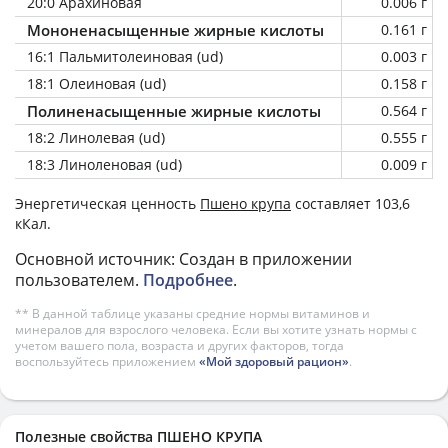
20:0 Арахиновая
0.006 г
Мононенасыщенные жирные кислоты
0.161 г
16:1 Пальмитолеиновая (ud)
0.003 г
18:1 Олеиновая (ud)
0.158 г
Полиненасыщенные жирные кислоты
0.564 г
18:2 Линолевая (ud)
0.555 г
18:3 Линоленовая (ud)
0.009 г
Энергетическая ценность
Пшено крупа
составляет 103,6
кКал.
Основной источник: Создан в приложении
пользователем.
Подробнее
.
** В данной таблице указаны средние нормы витаминов и
минералов для взрослого человека. Если вы хотите узнать нормы с
учетом вашего пола, возраста и других факторов, тогда
воспользуйтесь приложением
«Мой здоровый рацион»
.
Полезные свойства ПШЕНО КРУПА