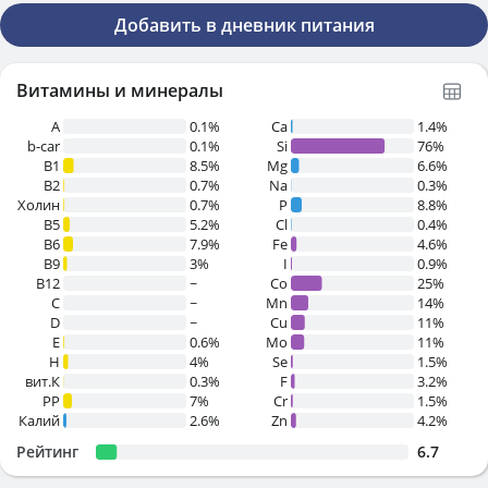
Добавить в дневник питания
Витамины и минералы
A
0.1%
Ca
1.4%
b-car
0.1%
Si
76%
В1
8.5%
Mg
6.6%
B2
0.7%
Na
0.3%
Холин
0.7%
P
8.8%
B5
5.2%
Cl
0.4%
B6
7.9%
Fe
4.6%
B9
3%
I
0.9%
B12
~
Co
25%
C
~
Mn
14%
D
~
Cu
11%
E
0.6%
Mo
11%
H
4%
Se
1.5%
вит.К
0.3%
F
3.2%
PP
7%
Cr
1.5%
Калий
2.6%
Zn
4.2%
Рейтинг
6.7