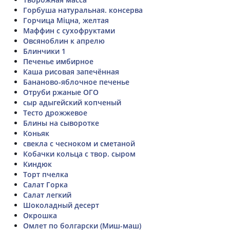
Горбуша натуральная. консерва
Горчица Міцна, желтая
Маффин с сухофруктами
Овсяноблин к апрелю
Блинчики 1
Печенье имбирное
Каша рисовая запечённая
Бананово-яблочное печенье
Отруби ржаные ОГО
сыр адыгейский копченый
Тесто дрожжевое
Блины на сыворотке
Коньяк
свекла с чесноком и сметаной
Кобачки кольца с твор. сыром
Киндюк
Торт пчелка
Салат Горка
Салат легкий
Шоколадный десерт
Окрошка
Омлет по болгарски (Миш-маш)