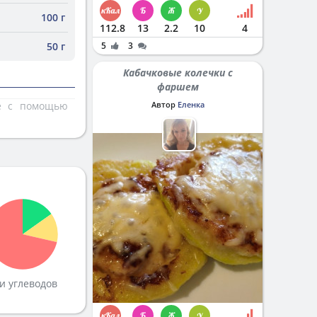
100 г
112.8
13
2.2
10
4
50 г
5
3
Кабачковые колечки с
фаршем
те с помощью
Автор
Еленка
и углеводов