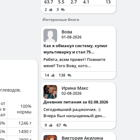
63.7
5.5
2.7
4.1
13
2
3
Интересные блоги
Вова
01-08-2026
Как я обманул систему, купил
мультиварку и стал 75...
Ребята, всем привет! Помните
меня? Того Вову, кото...
14
138
Ирина Макс
глеводов,
02-08-2026
Дневник питания за 02.08.2026
 от
100%
ы в
Сегодняшний рациончик. :)
нормы
кал
Вчера был насыщенный ден...
.9%
1246 г
9
67
5%
1490 г
Виктория Акилина
.7%
2800 г