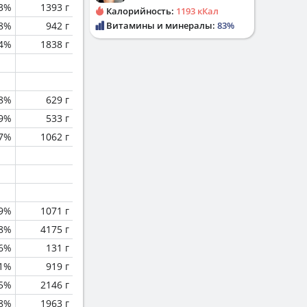
.3%
1393 г
Калорийность:
1193 кКал
.8%
942 г
Витамины и минералы:
83%
4%
1838 г
.8%
629 г
.9%
533 г
7%
1062 г
.9%
1071 г
.8%
4175 г
.6%
131 г
.1%
919 г
.5%
2146 г
.8%
1963 г