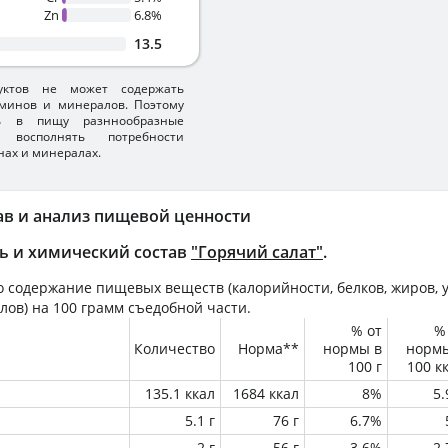
Zn
6.8%
13.5
уктов не может содержать
минов и минералов. Поэтому
ть в пищу разннообразные
 восполнять потребности
нах и минералах.
ав и анализ пищевой ценности
ь и химический состав
"Горячий салат"
.
 содержание пищевых веществ (калорийности, белков, жиров, у
лов) на
100 грамм
съедобной части.
% от
%
Количество
Норма**
нормы в
норм
100 г
100 к
135.1 ккал
1684 ккал
8%
5
5.1 г
76 г
6.7%
2 г
56 г
3.6%
2