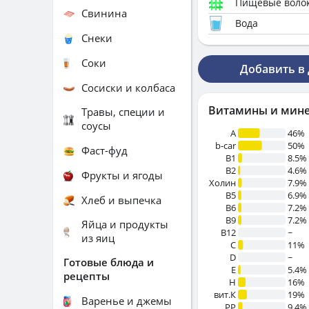
Пищевые воло
Свинина
Вода
Снеки
Соки
Добавить в
Сосиски и колбаса
Витамины и мин
Травы, специи и
соусы
A
46%
b-car
50%
Фаст-фуд
В1
8.5%
B2
4.6%
Фрукты и ягоды
Холин
7.9%
B5
6.9%
Хлеб и выпечка
B6
7.2%
B9
7.2%
Яйца и продукты
B12
~
из яиц
C
11%
D
~
Готовые блюда и
E
5.4%
рецепты
H
16%
вит.К
19%
Варенье и джемы
PP
9.4%