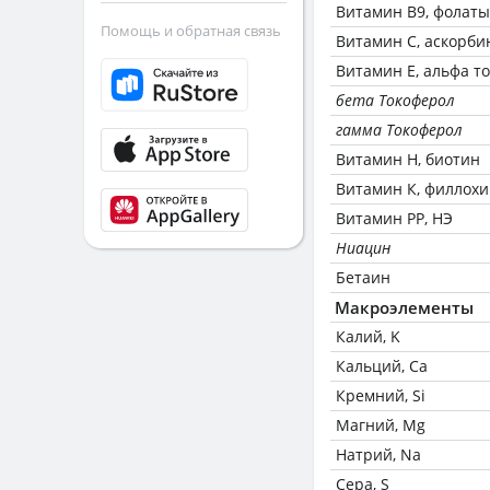
Витамин В9, фолаты
Помощь и обратная связь
Витамин C, аскорби
Витамин Е, альфа т
бета Токоферол
гамма Токоферол
Витамин Н, биотин
Витамин К, филлох
Витамин РР, НЭ
Ниацин
Бетаин
Макроэлементы
Калий, K
Кальций, Ca
Кремний, Si
Магний, Mg
Натрий, Na
Сера, S