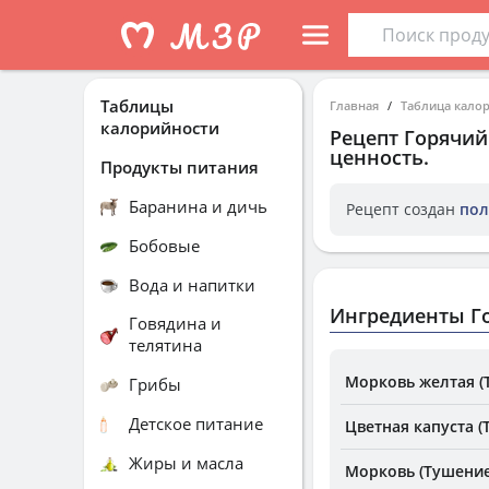
Таблицы
Главная
Таблица кало
калорийности
Рецепт
Горячий
ценность.
Продукты питания
Баранина и дичь
Рецепт создан
пол
Бобовые
Вода и напитки
Ингредиенты Го
Говядина и
телятина
Морковь желтая (
Грибы
Детское питание
Цветная капуста (
Жиры и масла
Морковь (Тушение