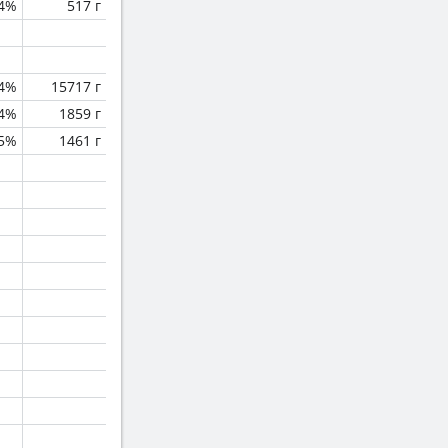
.4%
517 г
.4%
15717 г
4%
1859 г
5%
1461 г