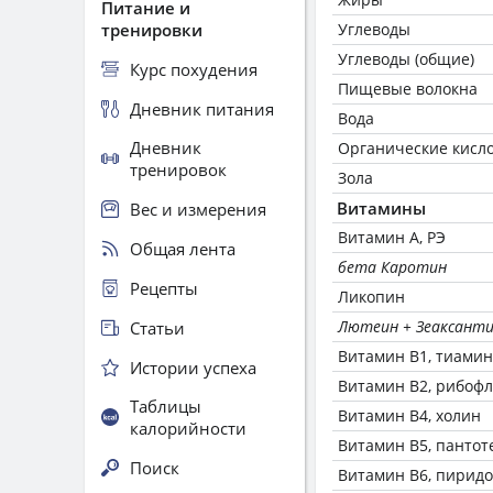
Питание и
тренировки
Углеводы
Углеводы (общие)
Курс похудения
Пищевые волокна
Дневник питания
Вода
Дневник
Органические кисл
тренировок
Зола
Витамины
Вес и измерения
Витамин А, РЭ
Общая лента
бета Каротин
Рецепты
Ликопин
Лютеин + Зеаксант
Статьи
Витамин В1, тиамин
Истории успеха
Витамин В2, рибоф
Таблицы
Витамин В4, холин
калорийности
Витамин В5, пантот
Поиск
Витамин В6, пирид