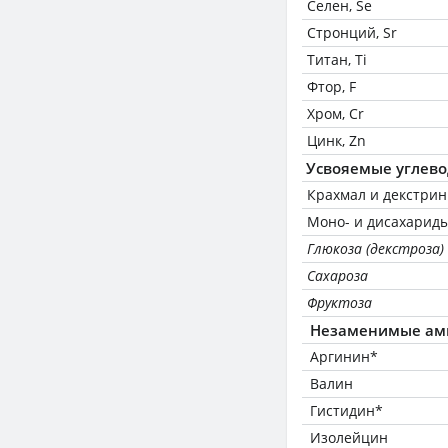
Селен, Se
Стронций, Sr
Титан, Ti
Фтор, F
Хром, Cr
Цинк, Zn
Усвояемые углев
Крахмал и декстри
Моно- и дисахариды
Глюкоза (декстроза)
Сахароза
Фруктоза
Незаменимые ам
Аргинин*
Валин
Гистидин*
Изолейцин