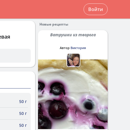
Войти
Новые рецепты
Ватрушки из творога
евая
Автор
Виктория
50 г
50 г
50 г