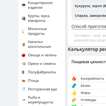
Кондитерские
Кукуруза, зерно (
изделия
Крупы, мука,
Спаржа, замороже
макароны
Способ пригото
Молочные
продукты
Составить свой 
калькулятора реце
Напитки
алкогольные
Калькулятор ре
Овощи и зелень
Пищевая ценност
Орехи и семена
Полуфабрикаты
Калорийность
Птица
Белки
Ресторанная еда
Жиры
Рыба и
Углеводы
морепродукты