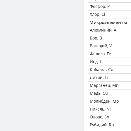
Фосфор, P
Хлор, Cl
Микроэлементы
Алюминий, Al
Бор, B
Ванадий, V
Железо, Fe
Йод, I
Кобальт, Co
Литий, Li
Марганец, Mn
Медь, Cu
Молибден, Mo
Никель, Ni
Олово, Sn
Рубидий, Rb