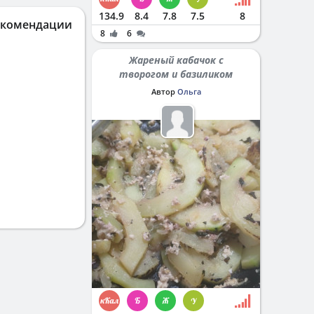
134.9
8.4
7.8
7.5
8
екомендации
8
6
Жареный кабачок с
творогом и базиликом
Автор
Ольга