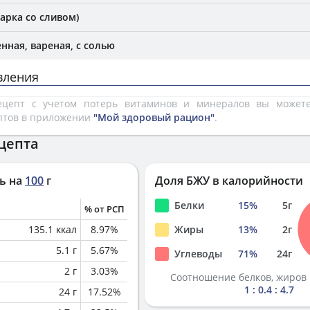
Варка со сливом)
нная, вареная, с солью
вления
рецепт с учетом потерь витаминов и минералов вы може
птов в приложении
"Мой здоровый рацион"
.
цепта
ь на
100
г
Доля БЖУ в калорийности
Белки
15
%
5
г
% от РСП
135.1
ккал
8.97
%
Жиры
13
%
2
г
5.1
г
5.67
%
Углеводы
71
%
24
г
2
г
3.03
%
Соотношение белков, жиров 
1 : 0.4 : 4.7
24
г
17.52
%