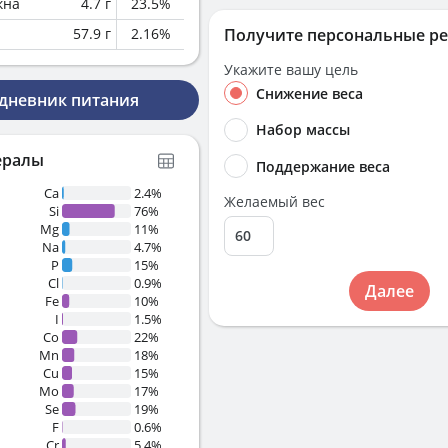
кна
4.7
г
23.5
%
57.9
г
2.16
%
Получите персональные р
Укажите вашу цель
Снижение веса
 дневник питания
Набор массы
ералы
Поддержание веса
Ca
2.4%
Желаемый вес
Si
76%
Mg
11%
Na
4.7%
P
15%
Cl
0.9%
Далее
Fe
10%
I
1.5%
Co
22%
Mn
18%
Cu
15%
Mo
17%
Se
19%
F
0.6%
Cr
5.4%