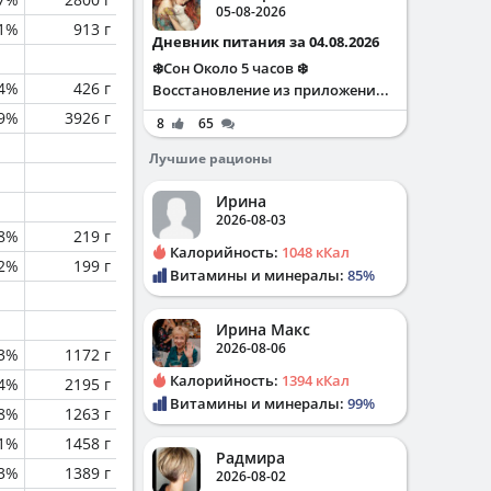
05-08-2026
.1%
913 г
Дневник питания за 04.08.2026
❄️Сон Около 5 часов ❄️
.4%
426 г
Восстановление из приложени...
.9%
3926 г
8
65
Лучшие рационы
Ирина
2026-08-03
.8%
219 г
Калорийность:
1048 кКал
.2%
199 г
Витамины и минералы:
85%
Ирина Макс
2026-08-06
.3%
1172 г
Калорийность:
1394 кКал
.4%
2195 г
Витамины и минералы:
99%
.8%
1263 г
.1%
1458 г
Радмира
.3%
1389 г
2026-08-02