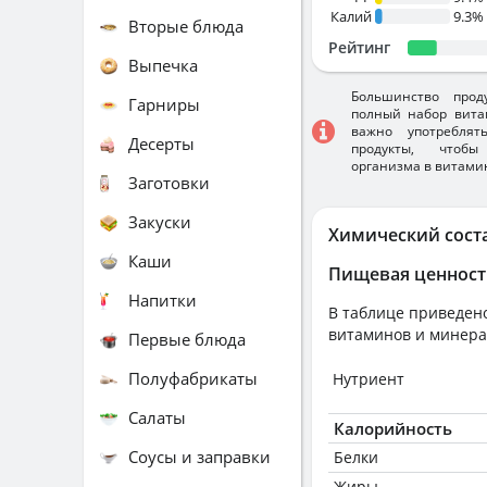
Калий
9.3%
Вторые блюда
Рейтинг
Выпечка
Большинство прод
Гарниры
полный набор вита
важно употребля
Десерты
продукты, чтобы
организма в витами
Заготовки
Закуски
Химический сост
Каши
Пищевая ценност
Напитки
В таблице приведено
витаминов и минера
Первые блюда
Полуфабрикаты
Нутриент
Салаты
Калорийность
Соусы и заправки
Белки
Жиры