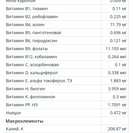
бета Каротин
0.009 мг
Витамин В1, тиамин
0.11 мг
Витамин В2, рибофлавин
0.225 мг
Витамин В4, холин
71.79 мг
Витамин В5, пантотеновая
0.696 мг
Витамин В6, пиридоксин
0.121 мг
Витамин В9, фолаты
11.103 мкг
Витамин В12, кобаламин
0.264 мкг
Витамин C, аскорбиновая
0.1 мг
Витамин D, кальциферол
0.338 мкг
Витамин Е, альфа токоферол, ТЭ
1.883 мг
Витамин Н, биотин
3.959 мкг
Витамин К, филлохинон
0.3 мкг
Витамин РР, НЭ
1.7091 мг
Ниацин
0.472 мг
Макроэлементы
Калий, K
208.87 мг