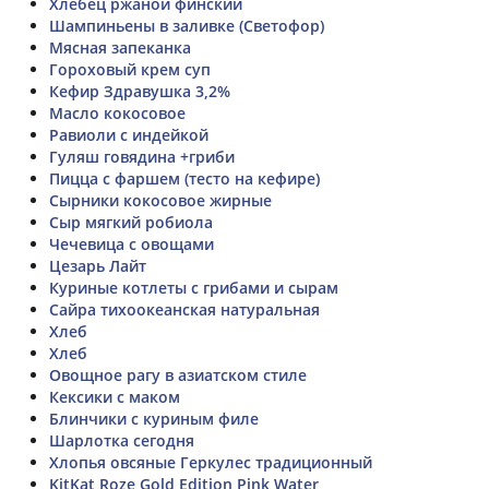
Хлебец ржаной финский
Шампиньены в заливке (Светофор)
Мясная запеканка
Гороховый крем суп
Кефир Здравушка 3,2%
Масло кокосовое
Равиоли с индейкой
Гуляш говядина +гриби
Пицца с фаршем (тесто на кефире)
Сырники кокосовое жирные
Сыр мягкий робиола
Чечевица с овощами
Цезарь Лайт
Куриные котлеты с грибами и сырам
Сайра тихоокеанская натуральная
Хлеб
Хлеб
Овощное рагу в азиатском стиле
Кексики с маком
Блинчики с куриным филе
Шарлотка сегодня
Хлопья овсяные Геркулес традиционный
KitKat Roze Gold Edition Pink Water