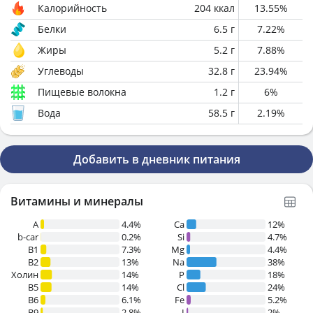
Калорийность
204
ккал
13.55
%
Белки
6.5
г
7.22
%
Жиры
5.2
г
7.88
%
Углеводы
32.8
г
23.94
%
Пищевые волокна
1.2
г
6
%
Вода
58.5
г
2.19
%
Добавить в дневник питания
Витамины и минералы
A
4.4%
Ca
12%
b-car
0.2%
Si
4.7%
В1
7.3%
Mg
4.4%
B2
13%
Na
38%
Холин
14%
P
18%
B5
14%
Cl
24%
B6
6.1%
Fe
5.2%
B9
2.8%
I
2%