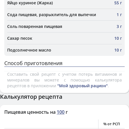
Яйцо куриное (Жарка)
55 г
Сода пищевая, разрыхлитель для выпечки
1 г
Соль поваренная пищевая
3 г
Сахар песок
10 г
Подсолнечное масло
10 г
Способ приготовления
Составить свой рецепт с учетом потерь витаминов и
минералов вы можете с помощью калькулятора
рецептов в приложении
"Мой здоровый рацион"
.
Калькулятор рецепта
Пищевая ценность на
100
г
% от РСП