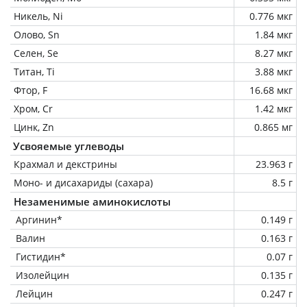
Никель, Ni
0.776 мкг
Олово, Sn
1.84 мкг
Селен, Se
8.27 мкг
Титан, Ti
3.88 мкг
Фтор, F
16.68 мкг
Хром, Cr
1.42 мкг
Цинк, Zn
0.865 мг
Усвояемые углеводы
Крахмал и декстрины
23.963 г
Моно- и дисахариды (сахара)
8.5 г
Незаменимые аминокислоты
Аргинин*
0.149 г
Валин
0.163 г
Гистидин*
0.07 г
Изолейцин
0.135 г
Лейцин
0.247 г