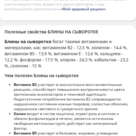
учетом вашего пола, возраста и других факторов, тогда
воспользуйтесь приложением
«Мой здоровый рацион»
.
Полезные свойства БЛИНЫ НА СЫВОРОТКЕ
Блины на сыворотке
богат такими витаминами и
минералами, как: витамином B2 - 12,5 %, холином - 14,4 %,
витамином B5 - 13,9 %, витамином E - 12,6 %, кальцием -
12,2 %, фосфором - 17,5 %, хлором - 24,3 %, кобальтом - 23,2
%, селеном - 15 %
Чем полезен Блины на сыворотке
Витамин В2
участвует в окислительно-восстановительных
реакциях, способствует повышению восприимчивости цвета
зрительным анализатором и темновой адаптации.
Недостаточное потребление витамина В2 сопровождается
нарушением состояния кожных покровов, слизистых оболочек,
нарушением светового и сумеречного зрения.
Холин
входит в состав лецитина, играет роль в синтезе и
обмене фосфолипидов в печени, является источником
свободных метильных групп, действует как липотропный
фактор.
Витамин В5
участвует в белковом, жировом, углеводном