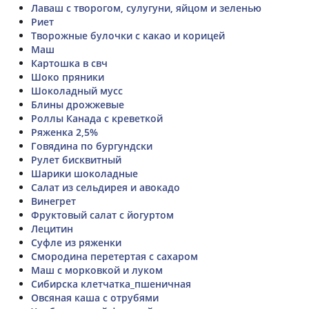
Лаваш с творогом, сулугуни, яйцом и зеленью
Риет
Творожные булочки с какао и корицей
Маш
Картошка в свч
Шоко пряники
Шоколадный мусс
Блины дрожжевые
Роллы Канада с креветкой
Ряженка 2,5%
Говядина по бургундски
Рулет бисквитный
Шарики шоколадные
Салат из сельдирея и авокадо
Винегрет
Фруктовый салат с йогуртом
Лецитин
Суфле из ряженки
Смородина перетертая с сахаром
Маш с морковкой и луком
Сибирска клетчатка_пшеничная
Овсяная каша с отрубями