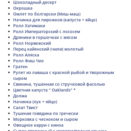
Шоколадный десерт
Окрошка
Омлет по болгарски (Миш-маш)
Начинка для пирожков (капуста + яйцо)
Ролл Хатимаки
Ролл Императорский с лососем
Дряники в горшочках с мясом
Ролл Норвежский
Перец кайенский (чили) молотый
Ролл Аляска
Ролл Фиш Чиз
Гратен
Рулет из лаваша с красной рыбой и творожным
сыром
Свинина, тушенная со стручковой фасолью
Цветная капуста " Oaklands" *
Долма
Начинка (лук + яйцо)
Салат Твист
Тушеная говядина по гречески
Морковка с чесноком и сыром
Овощное карри с киноа
Сырок творожный с изюмом/полная крынка