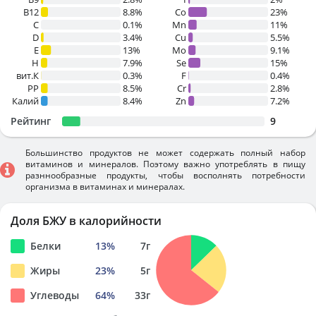
B12
8.8%
Co
23%
C
0.1%
Mn
11%
D
3.4%
Cu
5.5%
E
13%
Mo
9.1%
H
7.9%
Se
15%
вит.К
0.3%
F
0.4%
PP
8.5%
Cr
2.8%
Калий
8.4%
Zn
7.2%
Рейтинг
9
Большинство продуктов не может содержать полный набор
витаминов и минералов. Поэтому важно употреблять в пищу
разннообразные продукты, чтобы восполнять потребности
организма в витаминах и минералах.
Доля БЖУ в калорийности
Белки
13
%
7
г
Жиры
23
%
5
г
Углеводы
64
%
33
г