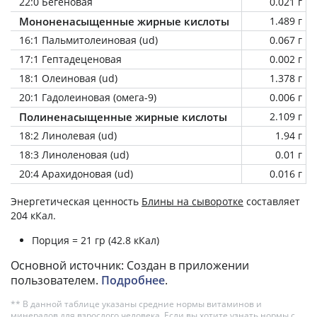
22:0 Бегеновая
0.021 г
Мононенасыщенные жирные кислоты
1.489 г
16:1 Пальмитолеиновая (ud)
0.067 г
17:1 Гептадеценовая
0.002 г
18:1 Олеиновая (ud)
1.378 г
20:1 Гадолеиновая (омега-9)
0.006 г
Полиненасыщенные жирные кислоты
2.109 г
18:2 Линолевая (ud)
1.94 г
18:3 Линоленовая (ud)
0.01 г
20:4 Арахидоновая (ud)
0.016 г
Энергетическая ценность
Блины на сыворотке
составляет
204 кКал.
Порция = 21 гр (42.8 кКал)
Основной источник: Создан в приложении
пользователем.
Подробнее
.
** В данной таблице указаны средние нормы витаминов и
минералов для взрослого человека. Если вы хотите узнать нормы с