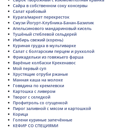
Сайра в собственном соку консервы
Салат крабовый
Курага/маркет перекресток
Смузи Йогурт-Клубника-Банан-Базилик
Апельсинового мандариновый кисель
Тушёный стеблевой сельдерей
Имбирь свежий (корень)
Куриная грудка в мультиварке
Салат с болгарским перцем и рукколой
Фрикадельки из говяжьего фарша
Варёные колбаски Крекенавос
Мой первый суп
Хрустящие отруби ржаные
Манная каша на молоке
Говядина по кремлевски
Картошка с ливером
Творог с селедкой
Профитроль со сгущенкой
Пирог заливной с мясом и картошкой
Корица
Голени куриные запечённые
КЕФИР СО СПЕЦИЯМИ