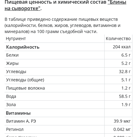
Пищевая ценность и химический состав
"Блины
на сыворотке"
.
В таблице приведено содержание пищевых веществ
(калорийности, белков, жиров, углеводов, витаминов и
минералов) на
100 грамм
съедобной части.
Нутриент
Количество
Калорийность
204 ккал
Белки
6.5 г
Жиры
5.2 г
Углеводы
32.8 г
Углеводы (общие)
5.1 г
Пищевые волокна
1.2 г
Вода
58.5 г
Зола
1.9 г
Витамины
Витамин А, РЭ
39.9 мкг
Ретинол
0.042 мг