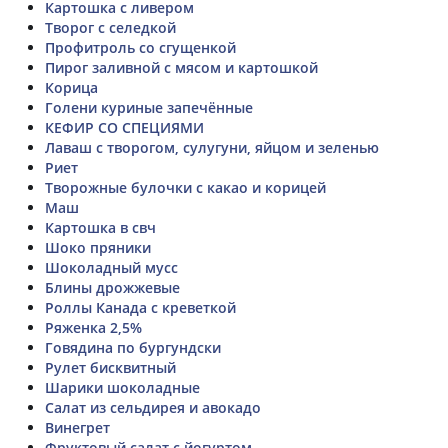
Картошка с ливером
Творог с селедкой
Профитроль со сгущенкой
Пирог заливной с мясом и картошкой
Корица
Голени куриные запечённые
КЕФИР СО СПЕЦИЯМИ
Лаваш с творогом, сулугуни, яйцом и зеленью
Риет
Творожные булочки с какао и корицей
Маш
Картошка в свч
Шоко пряники
Шоколадный мусс
Блины дрожжевые
Роллы Канада с креветкой
Ряженка 2,5%
Говядина по бургундски
Рулет бисквитный
Шарики шоколадные
Салат из сельдирея и авокадо
Винегрет
Фруктовый салат с йогуртом