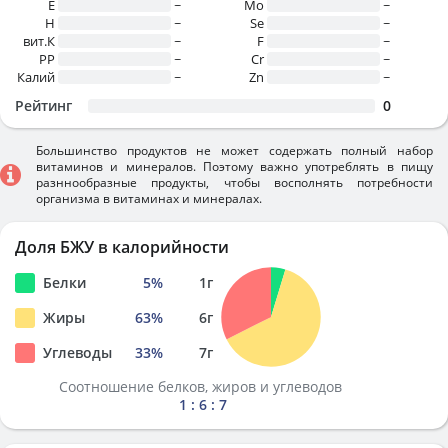
E
~
Mo
~
H
~
Se
~
вит.К
~
F
~
PP
~
Cr
~
Калий
~
Zn
~
Рейтинг
0
Большинство продуктов не может содержать полный набор
витаминов и минералов. Поэтому важно употреблять в пищу
разннообразные продукты, чтобы восполнять потребности
организма в витаминах и минералах.
Доля БЖУ в калорийности
Белки
5
%
1
г
Жиры
63
%
6
г
Углеводы
33
%
7
г
Соотношение белков, жиров и углеводов
1 : 6 : 7