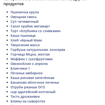
продуктов
Пшенична крупа
Овощная смесь
Суп чечевичный
Салат крабик мегамарт
Торт «Клубника со сливками»
Каша пшениця
Хлеб чёрный Маяк
Творожная масса
Горбуша натуральная. консерва
Горчица Міцна, желтая
Маффин с сухофруктами
Овсяноблин к апрелю
Блинчики 1
Печенье имбирное
Каша рисовая запечённая
Бананово-яблочное печенье
Отруби ржаные ОГО
сыр адыгейский копченый
Тесто дрожжевое
Блины на сыворотке