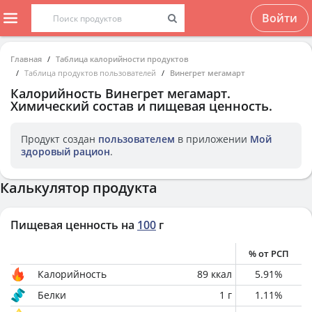
Войти
Главная
Таблица калорийности продуктов
Таблица продуктов пользователей
Винегрет мегамарт
Калорийность
Винегрет мегамарт
.
Химический состав и пищевая ценность.
Продукт создан
пользователем
в приложении
Мой
здоровый рацион
.
Калькулятор продукта
Пищевая ценность на
100
г
% от РСП
Калорийность
89
ккал
5.91
%
Белки
1
г
1.11
%