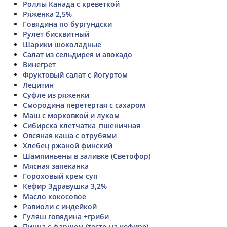
Роллы Канада с креветкой
Ряженка 2,5%
Говядина по бургундски
Рулет бисквитный
Шарики шоколадные
Салат из сельдирея и авокадо
Винегрет
Фруктовый салат с йогуртом
Лецитин
Суфле из ряженки
Смородина перетертая с сахаром
Маш с морковкой и луком
Сибирска клетчатка_пшеничная
Овсяная каша с отрубями
Хлебец ржаной финский
Шампиньены в заливке (Светофор)
Мясная запеканка
Гороховый крем суп
Кефир Здравушка 3,2%
Масло кокосовое
Равиоли с индейкой
Гуляш говядина +гриби
Пицца с фаршем (тесто на кефире)