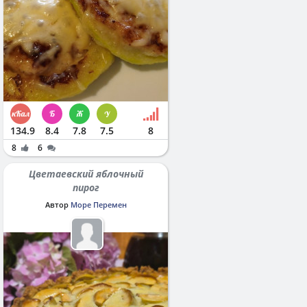
134.9
8.4
7.8
7.5
8
8
6
Цветаевский яблочный
пирог
Автор
Море Перемен