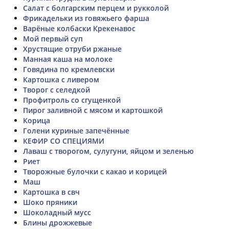
Салат с болгарским перцем и рукколой
Фрикадельки из говяжьего фарша
Варёные колбаски Крекенавос
Мой первый суп
Хрустящие отруби ржаные
Манная каша на молоке
Говядина по кремлевски
Картошка с ливером
Творог с селедкой
Профитроль со сгущенкой
Пирог заливной с мясом и картошкой
Корица
Голени куриные запечённые
КЕФИР СО СПЕЦИЯМИ
Лаваш с творогом, сулугуни, яйцом и зеленью
Риет
Творожные булочки с какао и корицей
Маш
Картошка в свч
Шоко пряники
Шоколадный мусс
Блины дрожжевые