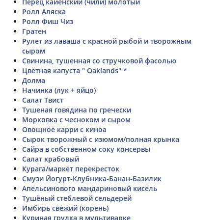
Перец кайенский (чили) молотый
Ролл Аляска
Ролл Фиш Чиз
Гратен
Рулет из лаваша с красной рыбой и творожным
сыром
Свинина, тушенная со стручковой фасолью
Цветная капуста " Oaklands" *
Долма
Начинка (лук + яйцо)
Салат Твист
Тушеная говядина по гречески
Морковка с чесноком и сыром
Овощное карри с киноа
Сырок творожный с изюмом/полная крынка
Сайра в собственном соку консервы
Салат крабовый
Курага/маркет перекресток
Смузи Йогурт-Клубника-Банан-Базилик
Апельсинового мандариновый кисель
Тушёный стеблевой сельдерей
Имбирь свежий (корень)
Куриная грудка в мультиварке