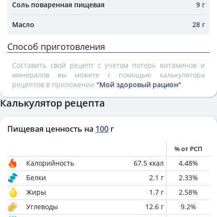
Соль поваренная пищевая
9 г
Масло
28 г
Способ приготовления
Составить свой рецепт с учетом потерь витаминов и
минералов вы можете с помощью калькулятора
рецептов в приложении
"Мой здоровый рацион"
.
Калькулятор рецепта
Пищевая ценность на
100
г
% от РСП
Калорийность
67.5
ккал
4.48
%
Белки
2.1
г
2.33
%
Жиры
1.7
г
2.58
%
Углеводы
12.6
г
9.2
%