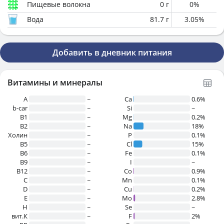
Пищевые волокна
0
г
0
%
Вода
81.7
г
3.05
%
Добавить в дневник питания
Витамины и минералы
A
~
Ca
0.6%
b-car
~
Si
~
В1
~
Mg
0.2%
B2
~
Na
18%
Холин
~
P
0.1%
B5
~
Cl
15%
B6
~
Fe
0.1%
B9
~
I
~
B12
~
Co
0.9%
C
~
Mn
0.1%
D
~
Cu
0.2%
E
~
Mo
2.8%
H
~
Se
~
вит.К
~
F
2%