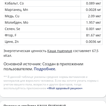
Кобальт, Co
0.089 мкг
Марганец, Mn
0.0028 мг
Медь, Cu
2.09 мкг
Молибден, Mo
1.957 мкг
Селен, Se
0.001 мкг
Фтор, F
81.67 мкг
Цинк, Zn
0.0036 мг
Энергетическая ценность
Каша пшениця
составляет 67,5
кКал.
Основной источник: Создан в приложении
пользователем.
Подробнее
.
** В данной таблице указаны средние нормы витаминов и
минералов для взрослого человека. Если вы хотите узнать нормы с
учетом вашего пола, возраста и других факторов, тогда
воспользуйтесь приложением
«Мой здоровый рацион»
.
Полезные свойства КАША ПШЕНИЦЯ