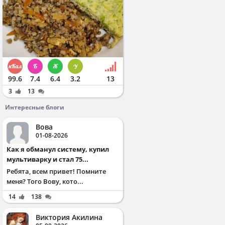
99.6
7.4
6.4
3.2
13
3
13
Интересные блоги
Вова
01-08-2026
Как я обманул систему, купил
мультиварку и стал 75...
Ребята, всем привет! Помните
меня? Того Вову, кото...
14
138
Виктория Акилина