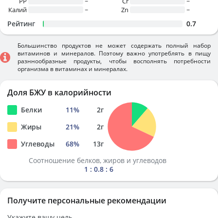
PP
~
Cr
~
Калий
~
Zn
~
Рейтинг
0.7
Большинство продуктов не может содержать полный набор
витаминов и минералов. Поэтому важно употреблять в пищу
разннообразные продукты, чтобы восполнять потребности
организма в витаминах и минералах.
Доля БЖУ в калорийности
Белки
11
%
2
г
Жиры
21
%
2
г
Углеводы
68
%
13
г
Соотношение белков, жиров и углеводов
1 : 0.8 : 6
Получите персональные рекомендации
Укажите вашу цель