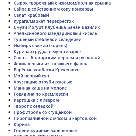
Сырок творожный с изюмом/полная крынка
Сайра в собственном соку консервы
Салат крабовый
Курага/маркет перекресток
Смузи Йогурт-Клубника-Банан-Базилик
Апельсинового мандариновый кисель
Тушёный стеблевой сельдерей
Имбирь свежий (корень)
Куриная грудка в мультиварке
Салат с болгарским перцем и рукколой
Фрикадельки из говяжьего фарша
Варёные колбаски Крекенавос
Мой первый суп
Хрустящие отруби ржаные
Манная каша на молоке
Говядина по кремлевски
Картошка с ливером
Творог с селедкой
Профитроль со сгущенкой
Пирог заливной с мясом и картошкой
Корица
Голени куриные запечённые