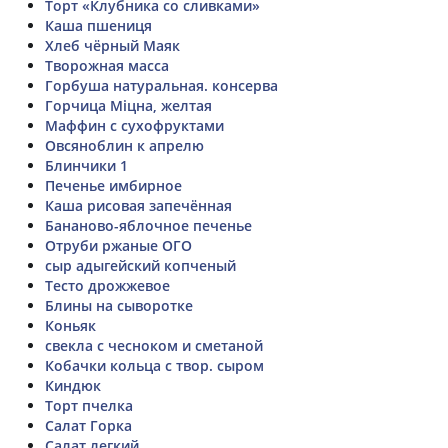
Торт «Клубника со сливками»
Каша пшениця
Хлеб чёрный Маяк
Творожная масса
Горбуша натуральная. консерва
Горчица Міцна, желтая
Маффин с сухофруктами
Овсяноблин к апрелю
Блинчики 1
Печенье имбирное
Каша рисовая запечённая
Бананово-яблочное печенье
Отруби ржаные ОГО
сыр адыгейский копченый
Тесто дрожжевое
Блины на сыворотке
Коньяк
свекла с чесноком и сметаной
Кобачки кольца с твор. сыром
Киндюк
Торт пчелка
Салат Горка
Салат легкий