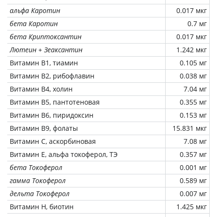
альфа Каротин
0.017 мкг
бета Каротин
0.7 мг
бета Криптоксантин
0.017 мкг
Лютеин + Зеаксантин
1.242 мкг
Витамин В1, тиамин
0.105 мг
Витамин В2, рибофлавин
0.038 мг
Витамин В4, холин
7.04 мг
Витамин В5, пантотеновая
0.355 мг
Витамин В6, пиридоксин
0.153 мг
Витамин В9, фолаты
15.831 мкг
Витамин C, аскорбиновая
7.08 мг
Витамин Е, альфа токоферол, ТЭ
0.357 мг
бета Токоферол
0.001 мг
гамма Токоферол
0.589 мг
дельта Токоферол
0.007 мг
Витамин Н, биотин
1.425 мкг