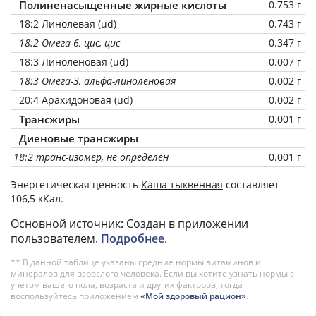
Полиненасыщенные жирные кислоты
0.753 г
18:2 Линолевая (ud)
0.743 г
18:2 Омега-6, цис, цис
0.347 г
18:3 Линоленовая (ud)
0.007 г
18:3 Омега-3, альфа-линоленовая
0.002 г
20:4 Арахидоновая (ud)
0.002 г
Трансжиры
0.001 г
Диеновые трансжиры
18:2 транс-изомер, не определён
0.001 г
Энергетическая ценность
Каша тыквенная
составляет
106,5 кКал.
Основной источник: Создан в приложении
пользователем.
Подробнее
.
** В данной таблице указаны средние нормы витаминов и
минералов для взрослого человека. Если вы хотите узнать нормы с
учетом вашего пола, возраста и других факторов, тогда
воспользуйтесь приложением
«Мой здоровый рацион»
.