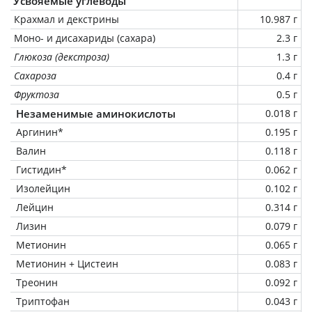
Усвояемые углеводы
Крахмал и декстрины
10.987 г
Моно- и дисахариды (сахара)
2.3 г
Глюкоза (декстроза)
1.3 г
Сахароза
0.4 г
Фруктоза
0.5 г
Незаменимые аминокислоты
0.018 г
Аргинин*
0.195 г
Валин
0.118 г
Гистидин*
0.062 г
Изолейцин
0.102 г
Лейцин
0.314 г
Лизин
0.079 г
Метионин
0.065 г
Метионин + Цистеин
0.083 г
Треонин
0.092 г
Триптофан
0.043 г