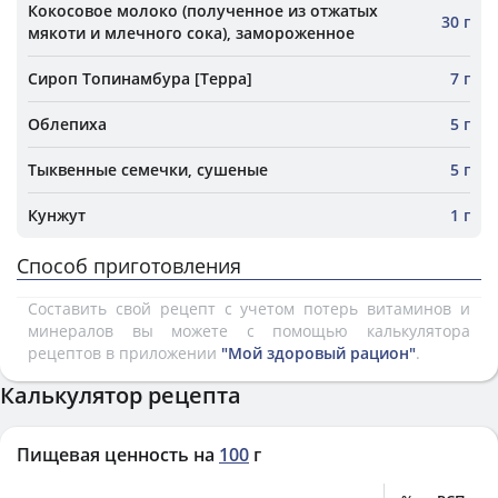
Кокосовое молоко (полученное из отжатых
30 г
мякоти и млечного сока), замороженное
Сироп Топинамбура [Терра]
7 г
Облепиха
5 г
Тыквенные семечки, сушеные
5 г
Кунжут
1 г
Способ приготовления
Составить свой рецепт с учетом потерь витаминов и
минералов вы можете с помощью калькулятора
рецептов в приложении
"Мой здоровый рацион"
.
Калькулятор рецепта
Пищевая ценность на
100
г