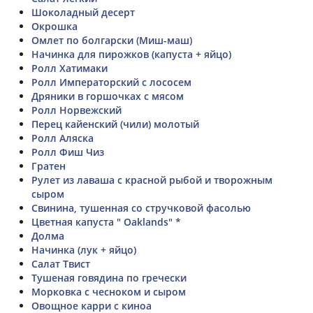
Шоколадный десерт
Окрошка
Омлет по болгарски (Миш-маш)
Начинка для пирожков (капуста + яйцо)
Ролл Хатимаки
Ролл Императорский с лососем
Дряники в горшочках с мясом
Ролл Норвежский
Перец кайенский (чили) молотый
Ролл Аляска
Ролл Фиш Чиз
Гратен
Рулет из лаваша с красной рыбой и творожным
сыром
Свинина, тушенная со стручковой фасолью
Цветная капуста " Oaklands" *
Долма
Начинка (лук + яйцо)
Салат Твист
Тушеная говядина по гречески
Морковка с чесноком и сыром
Овощное карри с киноа