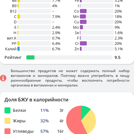
B6
7.7%
Fe
5.2%
B9
4%
I
1%
B12
~
Co
20%
C
7.9%
Mn
18%
D
~
Cu
20%
E
2.4%
Mo
9%
H
2.9%
Se
1.6%
вит.К
0.7%
F
2.3%
PP
6.4%
Cr
20%
Калий
6.7%
Zn
5.1%
Рейтинг
9.5
Большинство продуктов не может содержать полный набор
витаминов и минералов. Поэтому важно употреблять в пищу
разннообразные продукты, чтобы восполнять потребности
организма в витаминах и минералах.
Доля БЖУ в калорийности
Белки
11
%
3
г
Жиры
32
%
4
г
Углеводы
57
%
16
г