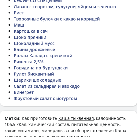
КЕФИР СО СПЕЦИЯМИ
Лаваш с творогом, сулугуни, яйцом и зеленью
Риет
Творожные булочки с какао и корицей
Маш
Картошка в свч
Шоко пряники
Шоколадный мусс
Блины дрожжевые
Роллы Канада с креветкой
Ряженка 2,5%
Говядина по бургундски
Рулет бисквитный
Шарики шоколадные
Салат из сельдирея и авокадо
Винегрет
Фруктовый салат с йогуртом
Метки:
Как приготовить
Каша тыквенная
, калорийность
106,5 кКал, химический состав, питательная ценность,
какие витамины, минералы, способ приготовления Каша
тыквенная, рецепт, калории, нутриенты