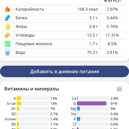
% от РСП
Калорийность
106.5
ккал
7.07
%
Белки
3.1
г
3.44
%
Жиры
3.8
г
5.76
%
Углеводы
15.5
г
11.31
%
Пищевые волокна
1.7
г
8.5
%
Вода
75.3
г
2.81
%
Добавить в дневник питания
Витамины и минералы
A
13%
Ca
2.4%
b-car
14%
Si
91%
В1
7%
Mg
9%
B2
2.1%
Na
0.4%
Холин
1.4%
P
9.9%
B5
7.1%
Cl
0.6%