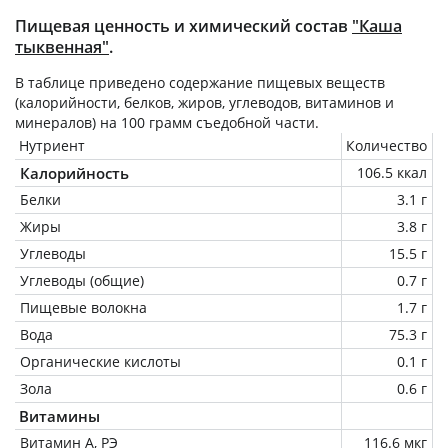
Пищевая ценность и химический состав
"Каша
тыквенная"
.
В таблице приведено содержание пищевых веществ
(калорийности, белков, жиров, углеводов, витаминов и
минералов) на
100 грамм
съедобной части.
Нутриент
Количество
Калорийность
106.5 ккал
Белки
3.1 г
Жиры
3.8 г
Углеводы
15.5 г
Углеводы (общие)
0.7 г
Пищевые волокна
1.7 г
Вода
75.3 г
Органические кислоты
0.1 г
Зола
0.6 г
Витамины
Витамин А, РЭ
116.6 мкг