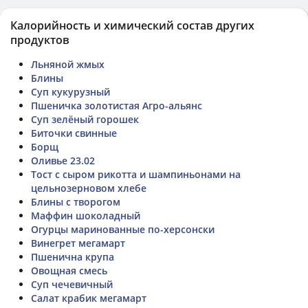
Калорийность и химический состав других
продуктов
Льняной жмых
Блины
Суп кукурузный
Пшеничка золотистая Агро-альянс
Суп зелёный горошек
Биточки свинные
Борщ
Оливье 23.02
Тост с сыром рикотта и шампиньонами на
цельнозерновом хлебе
Блины с творогом
Маффин шоколадный
Огурцы маринованные по-херсонски
Винегрет мегамарт
Пшенична крупа
Овощная смесь
Суп чечевичный
Салат крабик мегамарт