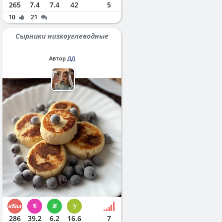
265
7.4
7.4
42
5
10
21
Сырники низкоуглеводные
Автор
ДД
286
39.2
6.2
16.6
7