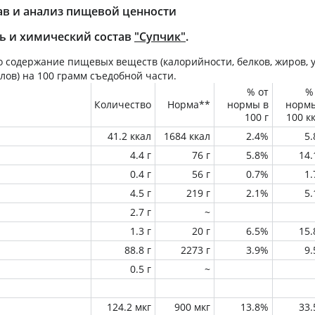
ав и анализ пищевой ценности
ь и химический состав
"Супчик"
.
 содержание пищевых веществ (калорийности, белков, жиров, у
лов) на
100 грамм
съедобной части.
% от
%
Количество
Норма**
нормы в
норм
100 г
100 к
41.2 ккал
1684 ккал
2.4%
5
4.4 г
76 г
5.8%
14
0.4 г
56 г
0.7%
1
4.5 г
219 г
2.1%
5
2.7 г
~
1.3 г
20 г
6.5%
15
88.8 г
2273 г
3.9%
9
0.5 г
~
124.2 мкг
900 мкг
13.8%
33