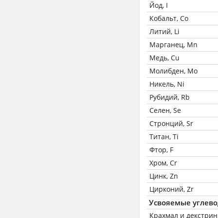
Йод, I
Кобальт, Co
Литий, Li
Марганец, Mn
Медь, Cu
Молибден, Mo
Никель, Ni
Рубидий, Rb
Селен, Se
Стронций, Sr
Титан, Ti
Фтор, F
Хром, Cr
Цинк, Zn
Цирконий, Zr
Усвояемые углев
Крахмал и декстри