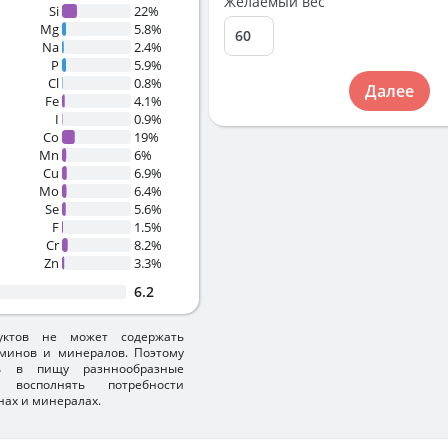
Желаемый вес
Si
22%
Mg
5.8%
Na
2.4%
P
5.9%
Cl
0.8%
Далее
Fe
4.1%
I
0.9%
Co
19%
Mn
6%
Cu
6.9%
Mo
6.4%
Se
5.6%
F
1.5%
Cr
8.2%
Zn
3.3%
6.2
уктов не может содержать
минов и минералов. Поэтому
ть в пищу разннообразные
 восполнять потребности
нах и минералах.