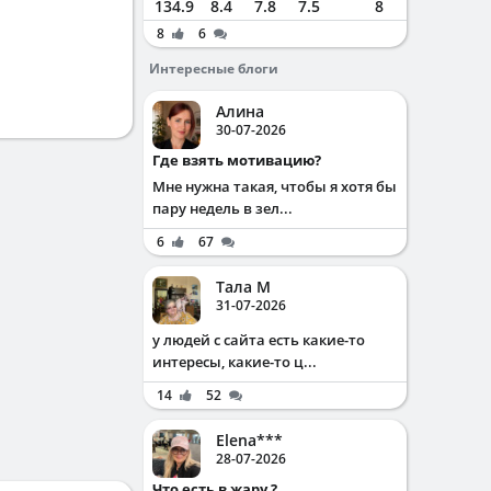
134.9
8.4
7.8
7.5
8
8
6
Интересные блоги
Алина
30-07-2026
Где взять мотивацию?
Мне нужна такая, чтобы я хотя бы
пару недель в зел...
6
67
Тала М
31-07-2026
у людей с сайта есть какие-то
интересы, какие-то ц...
14
52
Elena***
28-07-2026
Что есть в жару ?