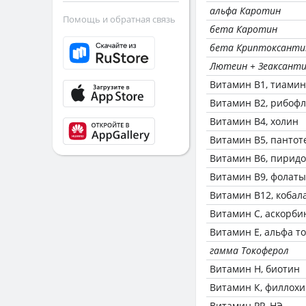
альфа Каротин
Помощь и обратная связь
бета Каротин
бета Криптоксанти
Лютеин + Зеаксант
Витамин В1, тиамин
Витамин В2, рибоф
Витамин В4, холин
Витамин В5, пантот
Витамин В6, пирид
Витамин В9, фолаты
Витамин В12, кобал
Витамин C, аскорби
Витамин Е, альфа т
гамма Токоферол
Витамин Н, биотин
Витамин К, филлох
Витамин РР, НЭ