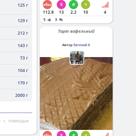
125 г
112.8
13
2.2
10
4
5
3
129 г
Торт вафельный
212 г
143 г
Автор
Евгений К
73 г
104 г
170 г
2000 г
те с помощью