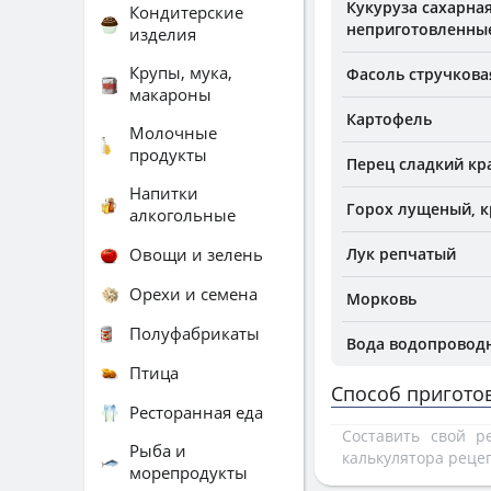
Кукуруза сахарна
Кондитерские
неприготовленны
изделия
Крупы, мука,
Фасоль стручкова
макароны
Картофель
Молочные
продукты
Перец сладкий кр
Напитки
Горох лущеный, к
алкогольные
Овощи и зелень
Лук репчатый
Орехи и семена
Морковь
Полуфабрикаты
Вода водопроводн
Птица
Способ пригото
Ресторанная еда
Составить свой 
Рыба и
калькулятора реце
морепродукты