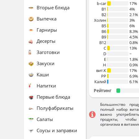
b-car
17%
Вторые блюда
В1
4%
B2
2.1%
Выпечка
Холин
3%
B5
6%
Гарниры
B6
8.3%
B9
4.5%
Десерты
B12
0.8%
C
13%
Заготовки
D
~
E
1.8%
Закуски
H
0.9%
вит.К
17%
Каши
PP
6.9%
Калий
6.1%
Напитки
Рейтинг
Первые блюда
Большинство прод
Полуфабрикаты
полный набор вита
важно употребля
Салаты
продукты, чтобы
организма в витами
Соусы и заправки