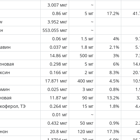
3.007 мкг
~
0.86 мг
5 мг
17.2%
41
н
3.952 мкг
~
ин
553.055 мкг
~
0.06 мг
1.5 мг
4%
9
лавин
0.037 мг
1.8 мг
2.1%
5
14.86 мг
500 мг
3%
7
еновая
0.298 мг
5 мг
6%
14
оксин
0.166 мг
2 мг
8.3%
20
17.871 мкг
400 мкг
4.5%
10
амин
0.025 мкг
3 мкг
0.8%
1
новая
11.87 мг
90 мг
13.2%
3
окоферол, ТЭ
0.264 мг
15 мг
1.8%
4
0.01 мг
~
0.432 мкг
50 мкг
0.9%
2
инон
20.8 мкг
120 мкг
17.3%
4
1.3794 мг
20 мг
6.9%
16