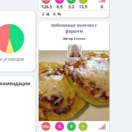
126.5
8.9
3.2
13.9
0
2
4
Кабачковые колечки с
фаршем
Автор
Еленка
и углеводов
екомендации