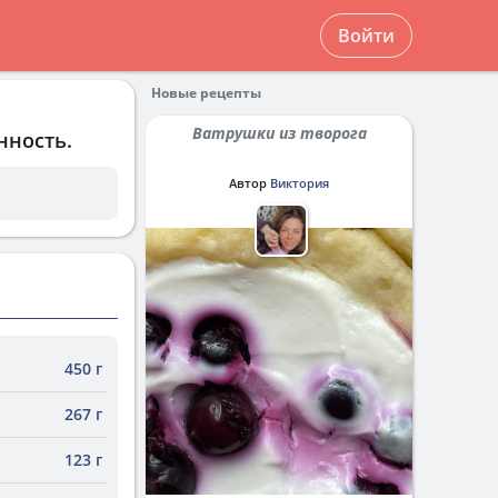
Войти
Новые рецепты
Ватрушки из творога
нность.
Автор
Виктория
450 г
267 г
123 г