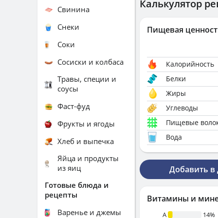
Калькулятор ре
Свинина
Снеки
Пищевая ценност
Соки
Сосиски и колбаса
Калорийность
Травы, специи и
Белки
соусы
Жиры
Фаст-фуд
Углеводы
Пищевые воло
Фрукты и ягоды
Вода
Хлеб и выпечка
Яйца и продукты
из яиц
Добавить в
Готовые блюда и
рецепты
Витамины и мин
Варенье и джемы
A
14%