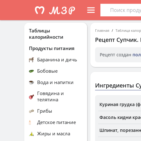
Таблицы
Главная
Таблица кало
калорийности
Рецепт
Супчик
.
Продукты питания
Рецепт создан
пол
Баранина и дичь
Бобовые
Вода и напитки
Ингредиенты С
Говядина и
телятина
Куриная грудка (ф
Грибы
Фасоль кидни крас
Детское питание
Шпинат, порезанн
Жиры и масла