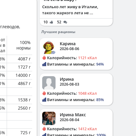
Сколько лет живу в Италии,
такого жаркого лета не ...
10
52
глеводов,
Лучшие рационы
 от
100%
Карина
ы в
нормы
2026-08-06
кал
Калорийность:
1121 кКал
.8%
4087 г
Витамины и минералы:
94%
.1%
1727 г
.7%
14000 г
Ирина
.1%
4867 г
2026-08-03
Калорийность:
1048 кКал
.8%
1538 г
Витамины и минералы:
85%
.5%
2560 г
Ирина Макс
2026-08-04
Калорийность:
1412 кКал
.5%
725 г
Витамины и минералы:
100%