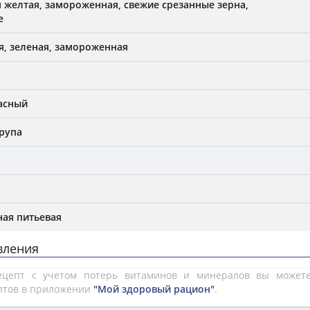
я желтая, замороженная, свежие срезанные зерна,
е
я, зеленая, замороженная
асный
рупа
ая питьевая
вления
рецепт с учетом потерь витаминов и минералов вы може
птов в приложении
"Мой здоровый рацион"
.