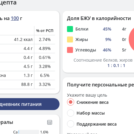
цепта
ь на
100
г
Доля БЖУ в калорийности
Белки
45
%
4
г
% от РСП
41.2
ккал
2.74
%
Жиры
9
%
0
г
4.4
г
4.89
%
Углеводы
46
%
5
г
0.4
г
0.61
%
Соотношение белков, жиров 
1 : 0.1 : 1
4.5
г
3.28
%
кна
1.3
г
6.5
%
88.8
г
3.32
%
Получите персональные р
Укажите вашу цель
Снижение веса
 дневник питания
Набор массы
ералы
Поддержание веса
Ca
1.6%