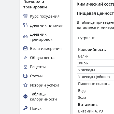
Питание и
Химический сост
тренировки
Пищевая ценност
Курс похудения
В таблице приведено
Дневник питания
витаминов и минера
Дневник
Нутриент
тренировок
Вес и измерения
Калорийность
Белки
Общая лента
Жиры
Рецепты
Углеводы
Статьи
Углеводы (общие)
Пищевые волокна
Истории успеха
Вода
Таблицы
Зола
калорийности
Витамины
Поиск
Витамин А, РЭ