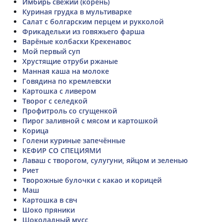
Имбирь свежий (корень)
Куриная грудка в мультиварке
Салат с болгарским перцем и рукколой
Фрикадельки из говяжьего фарша
Варёные колбаски Крекенавос
Мой первый суп
Хрустящие отруби ржаные
Манная каша на молоке
Говядина по кремлевски
Картошка с ливером
Творог с селедкой
Профитроль со сгущенкой
Пирог заливной с мясом и картошкой
Корица
Голени куриные запечённые
КЕФИР СО СПЕЦИЯМИ
Лаваш с творогом, сулугуни, яйцом и зеленью
Риет
Творожные булочки с какао и корицей
Маш
Картошка в свч
Шоко пряники
Шоколадный мусс