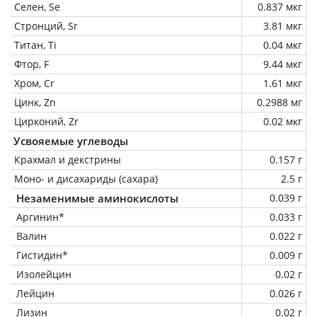
Селен, Se
0.837 мкг
Стронций, Sr
3.81 мкг
Титан, Ti
0.04 мкг
Фтор, F
9.44 мкг
Хром, Cr
1.61 мкг
Цинк, Zn
0.2988 мг
Цирконий, Zr
0.02 мкг
Усвояемые углеводы
Крахмал и декстрины
0.157 г
Моно- и дисахариды (сахара)
2.5 г
Незаменимые аминокислоты
0.039 г
Аргинин*
0.033 г
Валин
0.022 г
Гистидин*
0.009 г
Изолейцин
0.02 г
Лейцин
0.026 г
Лизин
0.02 г