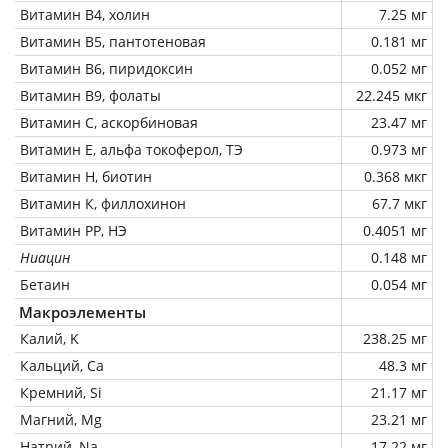
Витамин В4, холин
7.25 мг
Витамин В5, пантотеновая
0.181 мг
Витамин В6, пиридоксин
0.052 мг
Витамин В9, фолаты
22.245 мкг
Витамин C, аскорбиновая
23.47 мг
Витамин Е, альфа токоферол, ТЭ
0.973 мг
Витамин Н, биотин
0.368 мкг
Витамин К, филлохинон
67.7 мкг
Витамин РР, НЭ
0.4051 мг
Ниацин
0.148 мг
Бетаин
0.054 мг
Макроэлементы
Калий, K
238.25 мг
Кальций, Ca
48.3 мг
Кремний, Si
21.17 мг
Магний, Mg
23.21 мг
Натрий, Na
17.22 мг