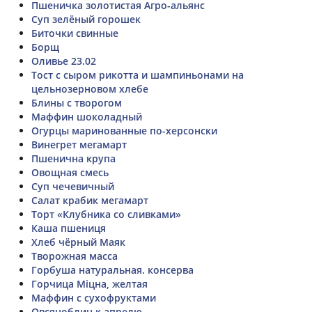
Пшеничка золотистая Агро-альянс
Суп зелёный горошек
Биточки свинные
Борщ
Оливье 23.02
Тост с сыром рикотта и шампиньонами на
цельнозерновом хлебе
Блины с творогом
Маффин шоколадный
Огурцы маринованные по-херсонски
Винегрет мегамарт
Пшенична крупа
Овощная смесь
Суп чечевичный
Салат крабик мегамарт
Торт «Клубника со сливками»
Каша пшениця
Хлеб чёрный Маяк
Творожная масса
Горбуша натуральная. консерва
Горчица Міцна, желтая
Маффин с сухофруктами
Овсяноблин к апрелю