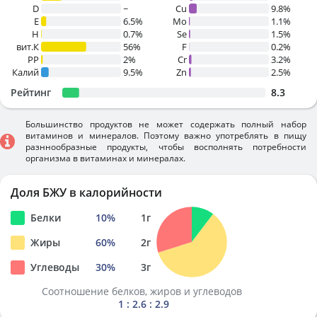
D
~
Cu
9.8%
E
6.5%
Mo
1.1%
H
0.7%
Se
1.5%
вит.К
56%
F
0.2%
PP
2%
Cr
3.2%
Калий
9.5%
Zn
2.5%
Рейтинг
8.3
Большинство продуктов не может содержать полный набор
витаминов и минералов. Поэтому важно употреблять в пищу
разннообразные продукты, чтобы восполнять потребности
организма в витаминах и минералах.
Доля БЖУ в калорийности
Белки
10
%
1
г
Жиры
60
%
2
г
Углеводы
30
%
3
г
Соотношение белков, жиров и углеводов
1 : 2.6 : 2.9