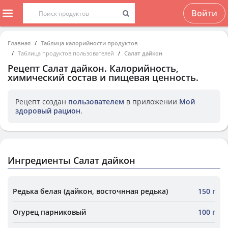
Войти
Главная
Таблица калорийности продуктов
Таблица продуктов пользователей
Салат дайкон
Рецепт
Салат дайкон
. Калорийность,
химический состав и пищевая ценность.
Рецепт создан
пользователем
в приложении
Мой
здоровый рацион
.
Ингредиенты Салат дайкон
Редька белая (дайкон, восточнная редька)
150 г
Огурец парниковый
100 г