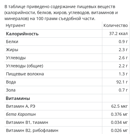
В таблице приведено содержание пищевых веществ
(калорийности, белков, жиров, углеводов, витаминов и
минералов) на
100 грамм
съедобной части.
Нутриент
Количество
Калорийность
37.2 ккал
Белки
0.9 г
Жиры
2.3 г
Углеводы
2.6 г
Углеводы (общие)
2.2 г
Пищевые волокна
1.3 г
Вода
92.1 г
Зола
0.7 г
Витамины
Витамин А, РЭ
62.5 мкг
бета Каротин
0.376 мг
Витамин В1, тиамин
0.034 мг
Витамин В2, рибофлавин
0.026 мг