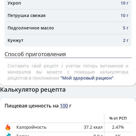
Укроп
10 г
Петрушка свежая
10 г
Подсолнечное масло
5 г
Кунжут
2 г
Способ приготовления
Составить свой рецепт с учетом потерь витаминов и
минералов вы можете с помощью калькулятора
рецептов в приложении
"Мой здоровый рацион"
.
Калькулятор рецепта
Пищевая ценность на
100
г
% от РСП
Калорийность
37.2
ккал
2.47
%