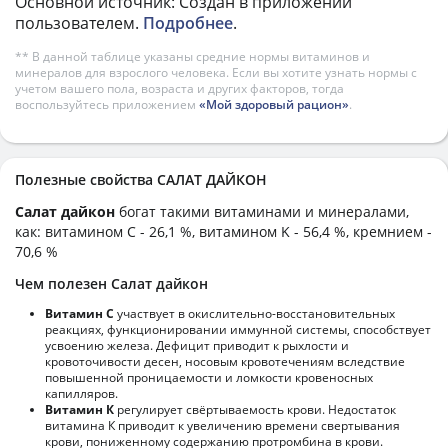
Основной источник: Создан в приложении
пользователем.
Подробнее
.
** В данной таблице указаны средние нормы витаминов и
минералов для взрослого человека. Если вы хотите узнать нормы с
учетом вашего пола, возраста и других факторов, тогда
воспользуйтесь приложением
«Мой здоровый рацион»
.
Полезные свойства САЛАТ ДАЙКОН
Салат дайкон
богат такими витаминами и минералами,
как: витамином C - 26,1 %, витамином K - 56,4 %, кремнием -
70,6 %
Чем полезен Салат дайкон
Витамин С
участвует в окислительно-восстановительных
реакциях, функционировании иммунной системы, способствует
усвоению железа. Дефицит приводит к рыхлости и
кровоточивости десен, носовым кровотечениям вследствие
повышенной проницаемости и ломкости кровеносных
капилляров.
Витамин К
регулирует свёртываемость крови. Недостаток
витамина К приводит к увеличению времени свертывания
крови, пониженному содержанию протромбина в крови.