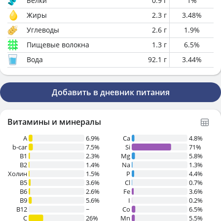
Белки
0.9
г
1
%
Жиры
2.3
г
3.48
%
Углеводы
2.6
г
1.9
%
Пищевые волокна
1.3
г
6.5
%
Вода
92.1
г
3.44
%
Добавить в дневник питания
Витамины и минералы
A
6.9%
Ca
4.8%
b-car
7.5%
Si
71%
В1
2.3%
Mg
5.8%
B2
1.4%
Na
1.3%
Холин
1.5%
P
4.4%
B5
3.6%
Cl
0.7%
B6
2.6%
Fe
3.6%
B9
5.6%
I
0.2%
B12
~
Co
6.5%
C
26%
Mn
5.5%