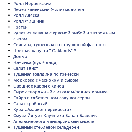
Ролл Норвежский
Перец кайенский (чили) молотый
Ролл Аляска
Ролл Фиш Чиз
Гратен
Рулет из лаваша с красной рыбой и творожным
сыром
Свинина, тушенная со стручковой фасолью
Цветная капуста " Oaklands" *
Долма
Начинка (лук + яйцо)
Салат Твист
Тушеная говядина по гречески
Морковка с чесноком и сыром
Овощное карри с киноа
Сырок творожный с изюмом/полная крынка
Сайра в собственном соку консервы
Салат крабовый
Курага/маркет перекресток
Смузи Йогурт-Клубника-Банан-Базилик
Апельсинового мандариновый кисель
Тушёный стеблевой сельдерей