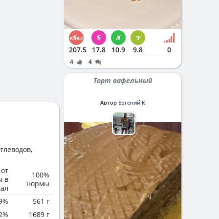
207.5
17.8
10.9
9.8
0
4
4
Торт вафельный
Автор
Евгений К
глеводов,
 от
100%
ы в
нормы
кал
.9%
561 г
2%
1689 г