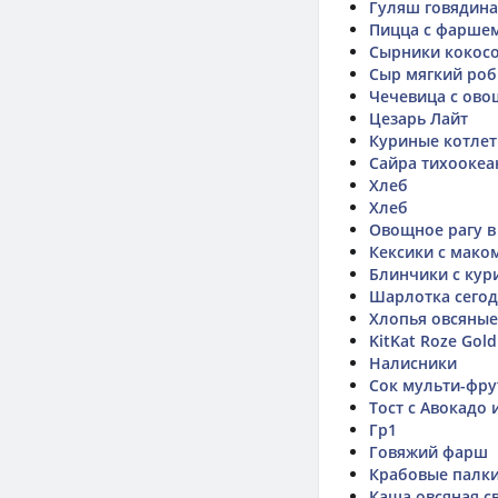
Гуляш говядина
Пицца с фаршем
Сырники кокос
Сыр мягкий ро
Чечевица с ов
Цезарь Лайт
Куриные котлет
Сайра тихоокеа
Хлеб
Хлеб
Овощное рагу в
Кексики с мако
Блинчики с ку
Шарлотка сего
Хлопья овсяные
KitKat Roze Gold
Налисники
Сок мульти-фру
Тост с Авокадо 
Гр1
Говяжий фарш
Крабовые палк
Каша овсяная с