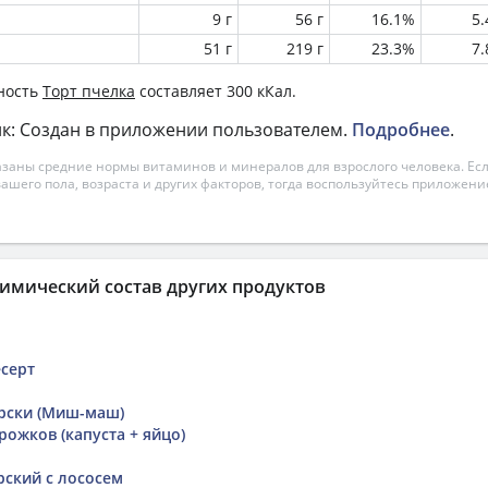
9 г
56 г
16.1%
5
51 г
219 г
23.3%
7
ность
Торт пчелка
составляет 300 кКал.
к: Создан в приложении пользователем.
Подробнее
.
азаны средние нормы витаминов и минералов для взрослого человека. Есл
вашего пола, возраста и других факторов, тогда воспользуйтесь приложен
имический состав других продуктов
серт
рски (Миш-маш)
ожков (капуста + яйцо)
ский с лососем