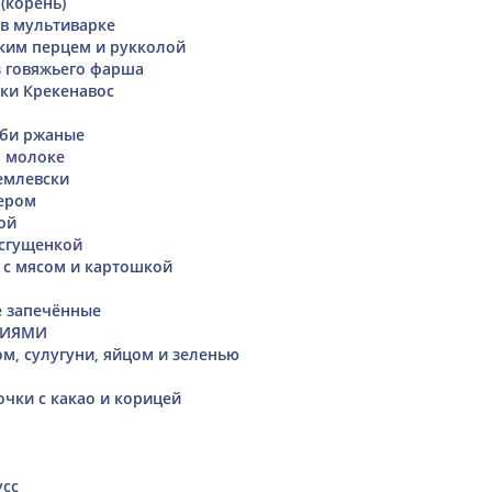
(корень)
 в мультиварке
ским перцем и рукколой
 говяжьего фарша
ки Крекенавос
п
уби ржаные
а молоке
емлевски
ером
ой
 сгущенкой
 с мясом и картошкой
е запечённые
ЦИЯМИ
ом, сулугуни, яйцом и зеленью
чки с какао и корицей
сс