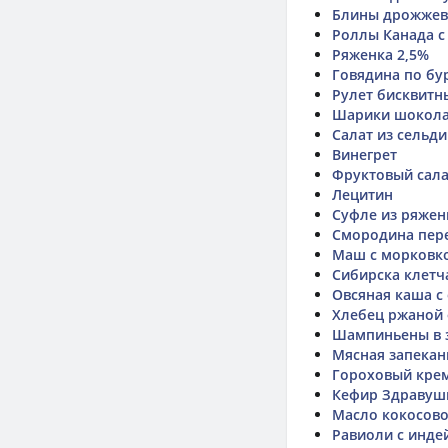
Блины дрожже
Роллы Канада с
Ряженка 2,5%
Говядина по бу
Рулет бисквитн
Шарики шокол
Салат из сельди
Винегрет
Фруктовый сала
Лецитин
Суфле из ряжен
Смородина пере
Маш с морковк
Сибирска клетч
Овсяная каша с
Хлебец ржаной
Шампиньены в з
Мясная запекан
Гороховый крем
Кефир Здравуш
Масло кокосов
Равиоли с инде