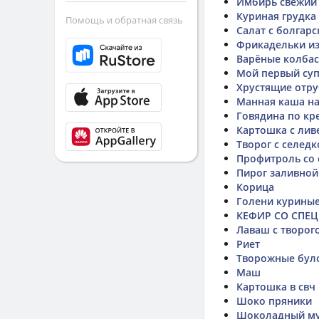
Имбирь свежий 
Куриная грудка
Помощь и обратная связь
Салат с болгар
Фрикадельки из
Варёные колбас
Мой первый су
Хрустящие отр
Манная каша н
Говядина по кр
Картошка с лив
Творог с селедк
Профитроль со
Пирог заливной
Корица
Голени курины
КЕФИР СО СПЕ
Лаваш с творог
Риет
Творожные було
Маш
Картошка в свч
Шоко пряники
Шоколадный му