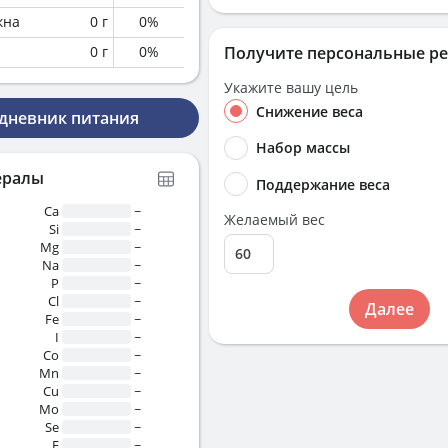
кна
0
г
0
%
0
г
0
%
Получите персональные р
Укажите вашу цель
Снижение веса
 дневник питания
Набор массы
ералы
Поддержание веса
Ca
~
Желаемый вес
Si
~
Mg
~
Na
~
P
~
Cl
~
Далее
Fe
~
I
~
Co
~
Mn
~
Cu
~
Mo
~
Se
~
F
~