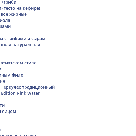
 +гриби
 (тесто на кефире)
овое жирные
биола
ощами
ы с грибами и сырам
нская натуральная
 азиатском стиле
м
риным филе
дня
 Геркулес традиционный
 Edition Pink Water
ти
и яйцом
и
варенная на соке