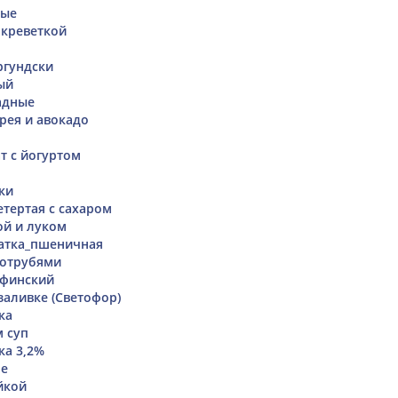
вые
 креветкой
ргундски
ый
адные
рея и авокадо
т с йогуртом
ки
тертая с сахаром
ой и луком
атка_пшеничная
 отрубями
 финский
аливке (Светофор)
ка
 суп
ка 3,2%
ое
йкой