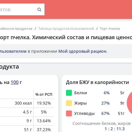
рийности продуктов
Таблица продуктов пользователей
Торт пчелка
орт пчелка
. Химический состав и пищевая ценно
льзователем
в приложении
Мой здоровый рацион
.
одукта
ь на
100
г
Доля БЖУ в калорийности
Белки
6
%
5
г
% от РСП
300
ккал
19.92
%
Жиры
27
%
9
г
4.5
г
5
%
Углеводы
67
%
51
г
9
г
13.64
%
Соотношение белков, жиров 
1 : 2 : 11.3
51
г
37.23
%