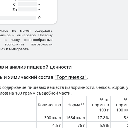
Cr
~
Zn
~
0
уктов не может содержать
минов и минералов. Поэтому
ть в пищу разннообразные
 восполнять потребности
нах и минералах.
ав и анализ пищевой ценности
ь и химический состав
"Торт пчелка"
.
 содержание пищевых веществ (калорийности, белков, жиров, у
лов) на
100 грамм
съедобной части.
% от
%
Количество
Норма**
нормы в
норм
100 г
100 к
300 ккал
1684 ккал
17.8%
5
4.5 г
76 г
5.9%