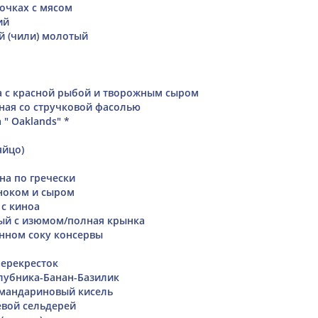
очках с мясом
ий
й (чили) молотый
а с красной рыбой и творожным сыром
ная со стручковой фасолью
 " Oaklands" *
яйцо)
на по гречески
ноком и сыром
с киноа
ый с изюмом/полная крынка
енном соку консервы
перекресток
лубника-Банан-Базилик
 мандариновый кисель
вой сельдерей