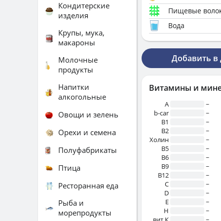
Кондитерские
Пищевые воло
изделия
Вода
Крупы, мука,
макароны
Добавить в
Молочные
продукты
Напитки
Витамины и мин
алкогольные
A
~
b-car
~
Овощи и зелень
В1
~
B2
~
Орехи и семена
Холин
~
B5
~
Полуфабрикаты
B6
~
B9
~
Птица
B12
~
C
~
Ресторанная еда
D
~
E
~
Рыба и
H
~
морепродукты
вит.К
~