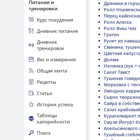
Питание и
Дряники в горш
тренировки
Ролл Норвежск
Перец кайенски
Курс похудения
Ролл Аляска
Ролл Фиш Чиз
Дневник питания
Гратен
Рулет из лаваш
Дневник
Свинина, тушен
тренировок
Цветная капуста
Вес и измерения
Долма
Начинка (лук + 
Общая лента
Салат Твист
Тушеная говяди
Рецепты
Морковка с чес
Овощное карри 
Статьи
Сырок творожн
Сайра в собств
Истории успеха
Салат крабовый
Таблицы
Курага/маркет 
калорийности
Смузи Йогурт-К
Апельсинового
Поиск
Тушёный стебле