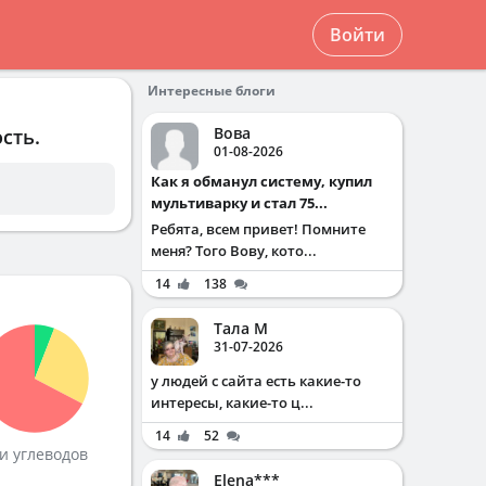
Войти
Интересные блоги
Вова
сть.
01-08-2026
Как я обманул систему, купил
мультиварку и стал 75...
Ребята, всем привет! Помните
меня? Того Вову, кото...
14
138
Тала М
31-07-2026
у людей с сайта есть какие-то
интересы, какие-то ц...
14
52
и углеводов
Elena***