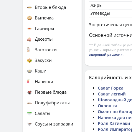
Жиры
Вторые блюда
Углеводы
Выпечка
Энергетическая цен
Гарниры
Основной источни
Десерты
** В данной таблице ук
Заготовки
узнать нормы с учетом 
здоровый рацион»
.
Закуски
Каши
Калорийность и х
Напитки
Салат Горка
Первые блюда
Салат легкий
Шоколадный де
Полуфабрикаты
Окрошка
Омлет по болга
Салаты
Начинка для пир
Ролл Хатимаки
Соусы и заправки
Ролл Император