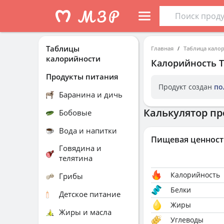
Таблицы
Главная
Таблица кало
калорийности
Калорийность
Т
Продукты питания
Продукт создан
по
Баранина и дичь
Калькулятор пр
Бобовые
Вода и напитки
Пищевая ценност
Говядина и
телятина
Калорийность
Грибы
Белки
Детское питание
Жиры
Жиры и масла
Углеводы