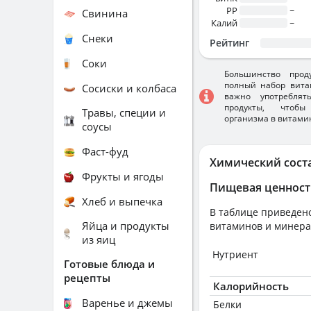
PP
~
Свинина
Калий
~
Снеки
Рейтинг
Соки
Большинство прод
полный набор вита
Сосиски и колбаса
важно употребля
продукты, чтобы
Травы, специи и
организма в витами
соусы
Фаст-фуд
Химический сост
Фрукты и ягоды
Пищевая ценност
Хлеб и выпечка
В таблице приведено
Яйца и продукты
витаминов и минера
из яиц
Нутриент
Готовые блюда и
рецепты
Калорийность
Варенье и джемы
Белки