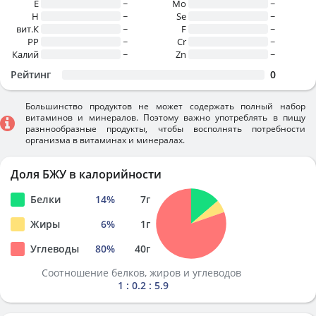
E
~
Mo
~
H
~
Se
~
вит.К
~
F
~
PP
~
Cr
~
Калий
~
Zn
~
Рейтинг
0
Большинство продуктов не может содержать полный набор
витаминов и минералов. Поэтому важно употреблять в пищу
разннообразные продукты, чтобы восполнять потребности
организма в витаминах и минералах.
Доля БЖУ в калорийности
Белки
14
%
7
г
Жиры
6
%
1
г
Углеводы
80
%
40
г
Соотношение белков, жиров и углеводов
1 : 0.2 : 5.9