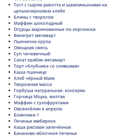
Тост с сыром рикотта и шампиньонами на
цельнозерновом хлебе
Блины с творогом
Маффин шоколадный
Огурцы маринованные по-херсонски
Винегрет мегамарт
Пшенична крупа
Овощная смесь
Суп чечевичный
Салат крабик мегамарт
Торт «Клубника со сливками»
Каша пшениця
Хлеб чёрный Маяк
Творожная масса
Горбуша натуральная. консерва
Горчица Міцна, желтая
Маффин с сухофруктами
Овсяноблин к апрелю
Блинчики 1
Печенье имбирное
Каша рисовая запечённая
Бананово-яблочное печенье