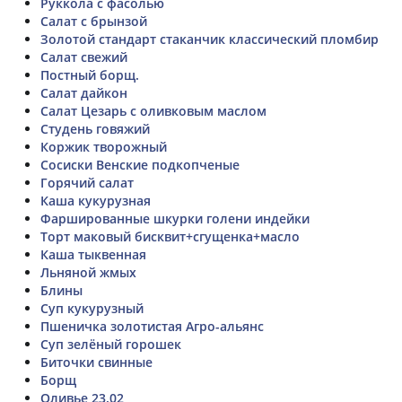
Руккола с фасолью
Салат с брынзой
Золотой стандарт стаканчик классический пломбир
Салат свежий
Постный борщ.
Салат дайкон
Салат Цезарь с оливковым маслом
Студень говяжий
Коржик творожный
Сосиски Венские подкопченые
Горячий салат
Каша кукурузная
Фаршированные шкурки голени индейки
Торт маковый бисквит+сгущенка+масло
Каша тыквенная
Льняной жмых
Блины
Суп кукурузный
Пшеничка золотистая Агро-альянс
Суп зелёный горошек
Биточки свинные
Борщ
Оливье 23.02