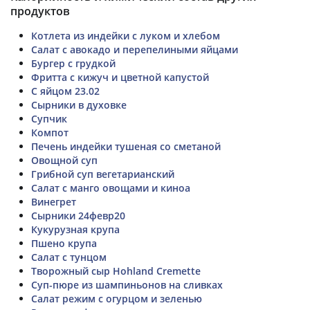
продуктов
Котлета из индейки с луком и хлебом
Салат с авокадо и перепелиными яйцами
Бургер с грудкой
Фритта с кижуч и цветной капустой
С яйцом 23.02
Сырники в духовке
Супчик
Компот
Печень индейки тушеная со сметаной
Овощной суп
Грибной суп вегетарианский
Салат с манго овощами и киноа
Винегрет
Сырники 24февр20
Кукурузная крупа
Пшено крупа
Салат с тунцом
Творожный сыр Hohland Cremette
Суп-пюре из шампиньонов на сливках
Салат режим с огурцом и зеленью