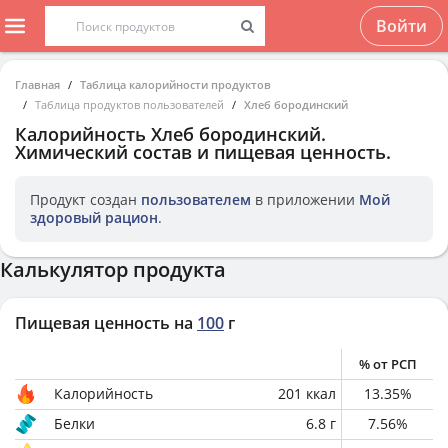
Войти
Главная
Таблица калорийности продуктов
Таблица продуктов пользователей
Хлеб бородинский
Калорийность
Хлеб бородинский
.
Химический состав и пищевая ценность.
Продукт создан
пользователем
в приложении
Мой
здоровый рацион
.
Калькулятор продукта
Пищевая ценность на
100
г
% от РСП
Калорийность
201
ккал
13.35
%
Белки
6.8
г
7.56
%