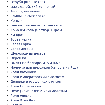
Отруби ржаные ОГО
сыр адыгейский копченый
Тесто дрожжевое
Блины на сыворотке
Коньяк
свекла с чесноком и сметаной
Кобачки кольца с твор. сыром
Киндюк
Торт пчелка
Салат Горка
Салат легкий
Шоколадный десерт
Окрошка
Омлет по болгарски (Миш-маш)
Начинка для пирожков (капуста + яйцо)
Ролл Хатимаки
Ролл Императорский с лососем
Дряники в горшочках с мясом
Ролл Норвежский
Перец кайенский (чили) молотый
Ролл Аляска
Ролл Фиш Чиз
Гратен