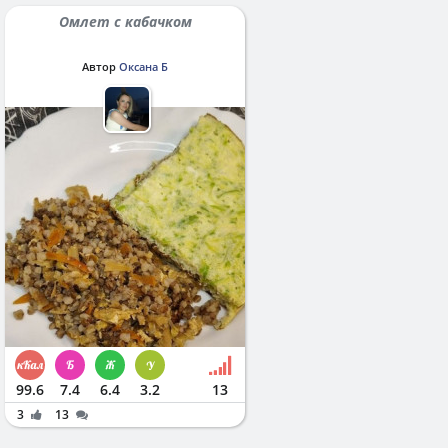
Омлет с кабачком
Автор
Оксана Б
99.6
7.4
6.4
3.2
13
3
13