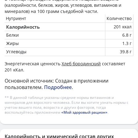
(калорийности, белков, жиров, углеводов, витаминов и
минералов) на
100 грамм
съедобной части.
Нутриент
Количество
Калорийность
201 ккал
Белки
6.8 г
Жиры
1.3 г
Углеводы
39.8 г
Энергетическая ценность
Хлеб бородинский
составляет
201 кКал.
Основной источник: Создан в приложении
пользователем.
Подробнее
.
** В данной таблице указаны средние нормы витаминов и
минералов для взрослого человека. Если вы хотите узнать нормы с
учетом вашего пола, возраста и других факторов, тогда
воспользуйтесь приложением
«Мой здоровый рацион»
.
Калорийность и химический состав других