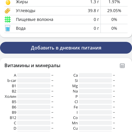
Жиры
1.3
г
1.97
%
Углеводы
39.8
г
29.05
%
Пищевые волокна
0
г
0
%
Вода
0
г
0
%
Добавить в дневник питания
Витамины и минералы
A
~
Ca
~
b-car
~
Si
~
В1
~
Mg
~
B2
~
Na
~
Холин
~
P
~
B5
~
Cl
~
B6
~
Fe
~
B9
~
I
~
B12
~
Co
~
C
~
Mn
~
D
~
Cu
~