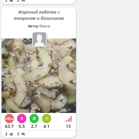
2
2
Жареный кабачок с
творогом и базиликом
Автор
Ольга
63.7
5.5
2.7
4.1
13
2
3