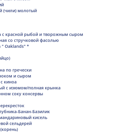
ий
й (чили) молотый
а с красной рыбой и творожным сыром
ная со стручковой фасолью
 " Oaklands" *
яйцо)
на по гречески
ноком и сыром
с киноа
ый с изюмом/полная крынка
енном соку консервы
перекресток
лубника-Банан-Базилик
 мандариновый кисель
вой сельдерей
(корень)