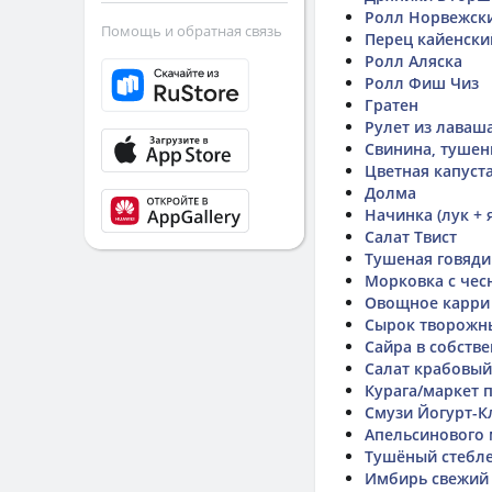
Ролл Норвежск
Помощь и обратная связь
Перец кайенски
Ролл Аляска
Ролл Фиш Чиз
Гратен
Рулет из лаваш
Свинина, тушен
Цветная капуста
Долма
Начинка (лук + 
Салат Твист
Тушеная говяди
Морковка с чес
Овощное карри 
Сырок творожн
Сайра в собств
Салат крабовый
Курага/маркет 
Смузи Йогурт-К
Апельсинового
Тушёный стебле
Имбирь свежий 