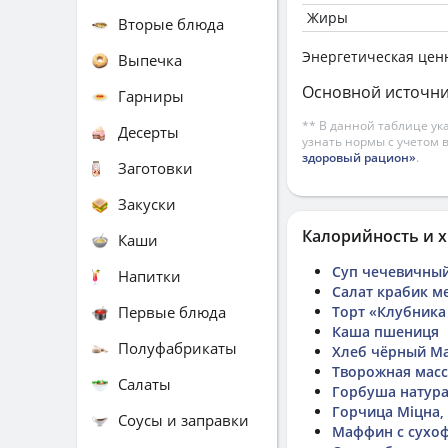
Жиры
Вторые блюда
Энергетическая цен
Выпечка
Основной источни
Гарниры
** В данной таблице ук
Десерты
узнать нормы с учетом 
здоровый рацион»
.
Заготовки
Закуски
Калорийность и х
Каши
Суп чечевичны
Напитки
Салат крабик м
Первые блюда
Торт «Клубника
Каша пшениця
Полуфабрикаты
Хлеб чёрный М
Творожная масс
Салаты
Горбуша натура
Горчица Міцна,
Соусы и заправки
Маффин с сухо