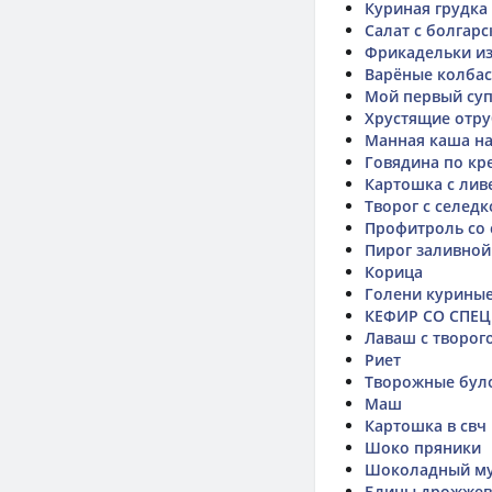
Куриная грудка
Салат с болгар
Фрикадельки из
Варёные колбас
Мой первый су
Хрустящие отр
Манная каша н
Говядина по кр
Картошка с лив
Творог с селедк
Профитроль со
Пирог заливной
Корица
Голени курины
КЕФИР СО СПЕ
Лаваш с творог
Риет
Творожные було
Маш
Картошка в свч
Шоко пряники
Шоколадный му
Блины дрожже