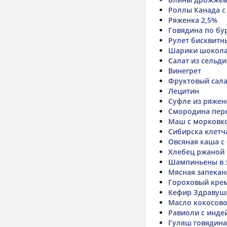
Роллы Канада с
Ряженка 2,5%
Говядина по бу
Рулет бисквитн
Шарики шокол
Салат из сельди
Винегрет
Фруктовый сала
Лецитин
Суфле из ряжен
Смородина пере
Маш с морковк
Сибирска клетч
Овсяная каша с
Хлебец ржаной
Шампиньены в з
Мясная запекан
Гороховый крем
Кефир Здравуш
Масло кокосов
Равиоли с инде
Гуляш говядина