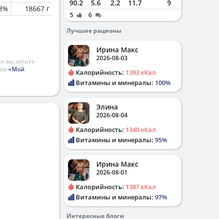
90.2
5.6
2.2
11.7
9
.3%
18667 г
5
6
Лучшие рационы
Ирина Макс
2026-08-03
и вы хотите
ием
«Мой
Калорийность:
1393 кКал
Витамины и минералы:
100%
Элина
2026-08-04
Калорийность:
1340 кКал
Витамины и минералы:
95%
Ирина Макс
2026-08-01
Калорийность:
1387 кКал
Витамины и минералы:
97%
Интересные блоги