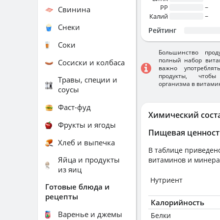
PP
~
Свинина
Калий
~
Снеки
Рейтинг
Соки
Большинство прод
полный набор вита
Сосиски и колбаса
важно употребля
продукты, чтобы
Травы, специи и
организма в витами
соусы
Фаст-фуд
Химический сост
Фрукты и ягоды
Пищевая ценност
Хлеб и выпечка
В таблице приведено
Яйца и продукты
витаминов и минера
из яиц
Нутриент
Готовые блюда и
рецепты
Калорийность
Варенье и джемы
Белки