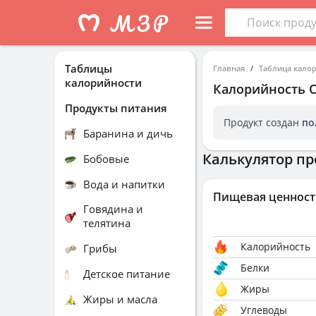
Таблицы
Главная
Таблица кало
калорийности
Калорийность
Продукты питания
Продукт создан
по
Баранина и дичь
Калькулятор пр
Бобовые
Вода и напитки
Пищевая ценност
Говядина и
телятина
Калорийность
Грибы
Белки
Детское питание
Жиры
Жиры и масла
Углеводы