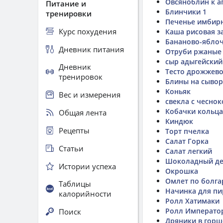
Овсяноблин к 
Питание и
Блинчики 1
тренировки
Печенье имбир
Курс похудения
Каша рисовая з
Бананово-яблоч
Дневник питания
Отруби ржаные
сыр адыгейски
Дневник
Тесто дрожжев
тренировок
Блины на сывор
Коньяк
Вес и измерения
свекла с чесно
Кобачки кольца
Общая лента
Киндюк
Рецепты
Торт пчелка
Салат Горка
Статьи
Салат легкий
Шоколадный де
Истории успеха
Окрошка
Омлет по болга
Таблицы
Начинка для пир
калорийности
Ролл Хатимаки
Ролл Император
Поиск
Дряники в горш