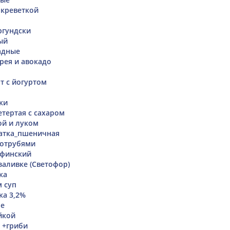
 креветкой
ргундски
ый
адные
рея и авокадо
т с йогуртом
ки
тертая с сахаром
ой и луком
атка_пшеничная
 отрубями
 финский
аливке (Светофор)
ка
 суп
ка 3,2%
ое
йкой
 +гриби