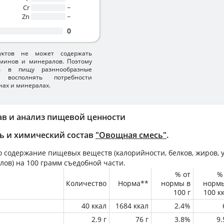
Cr
~
Zn
~
0
уктов не может содержать
минов и минералов. Поэтому
ть в пищу разннообразные
 восполнять потребности
нах и минералах.
ав и анализ пищевой ценности
ь и химический состав
"Овощная смесь"
.
 содержание пищевых веществ (калорийности, белков, жиров, у
лов) на
100 грамм
съедобной части.
% от
%
Количество
Норма**
нормы в
норм
100 г
100 к
40 ккал
1684 ккал
2.4%
2.9 г
76 г
3.8%
9