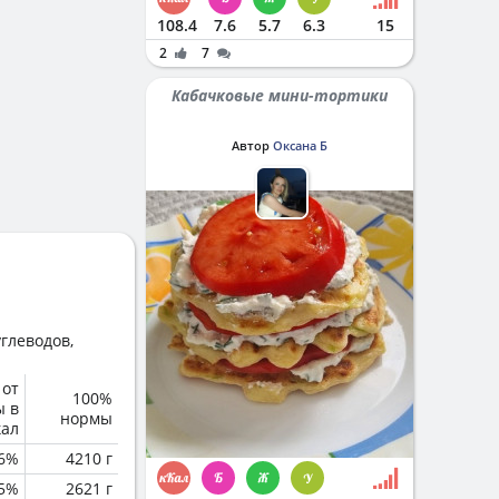
108.4
7.6
5.7
6.3
15
2
7
Кабачковые мини-тортики
Автор
Оксана Б
глеводов,
 от
100%
ы в
нормы
кал
6%
4210 г
.5%
2621 г