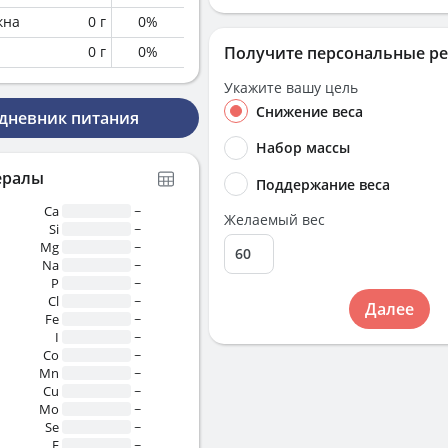
кна
0
г
0
%
0
г
0
%
Получите персональные р
Укажите вашу цель
Снижение веса
 дневник питания
Набор массы
ералы
Поддержание веса
Ca
~
Желаемый вес
Si
~
Mg
~
Na
~
P
~
Cl
~
Далее
Fe
~
I
~
Co
~
Mn
~
Cu
~
Mo
~
Se
~
F
~