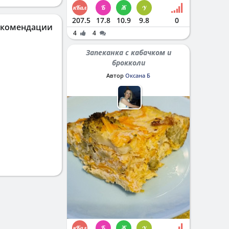
207.5
17.8
10.9
9.8
0
екомендации
4
4
Запеканка с кабачком и
брокколи
Автор
Оксана Б