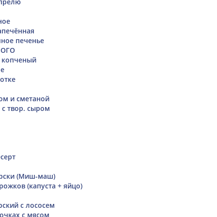
апрелю
ное
апечённая
ное печенье
 ОГО
й копченый
ое
отке
ком и сметаной
 с твор. сыром
серт
рски (Миш-маш)
ожков (капуста + яйцо)
ский с лососем
очках с мясом