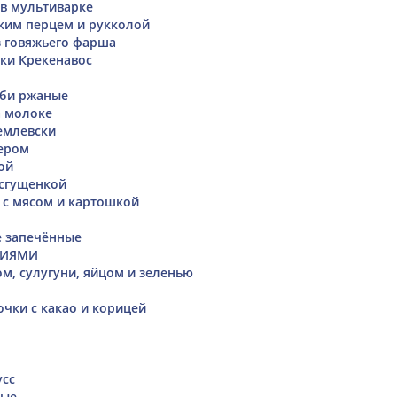
 в мультиварке
ским перцем и рукколой
 говяжьего фарша
ки Крекенавос
п
уби ржаные
а молоке
емлевски
ером
ой
 сгущенкой
 с мясом и картошкой
е запечённые
ЦИЯМИ
ом, сулугуни, яйцом и зеленью
чки с какао и корицей
сс
вые