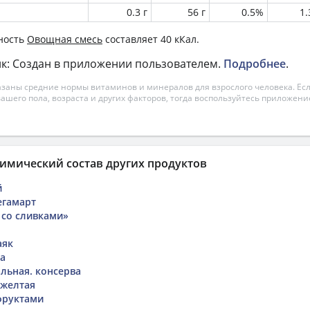
0.3 г
56 г
0.5%
1
ность
Овощная смесь
составляет 40 кКал.
к: Создан в приложении пользователем.
Подробнее
.
азаны средние нормы витаминов и минералов для взрослого человека. Есл
вашего пола, возраста и других факторов, тогда воспользуйтесь приложен
имический состав других продуктов
й
егамарт
 со сливками»
аяк
а
льная. консерва
 желтая
фруктами