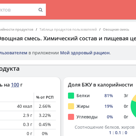
рийности продуктов
Таблица продуктов пользователей
Овощная смесь
Овощная смесь
. Химический состав и пищевая ц
льзователем
в приложении
Мой здоровый рацион
.
одукта
ь на
100
г
Доля БЖУ в калорийности
Белки
81
%
3
г
% от РСП
40
ккал
2.66
%
Жиры
19
%
0
г
2.9
г
3.22
%
Углеводы
0
%
0
г
0.3
г
0.45
%
Соотношение белков, жиров 
1 : 0.1 : 0
0
г
0
%