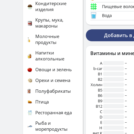
Кондитерские
Пищевые воло
изделия
Вода
Крупы, мука,
макароны
Добавить в
Молочные
продукты
Напитки
Витамины и мин
алкогольные
A
~
b-car
~
Овощи и зелень
В1
~
B2
~
Орехи и семена
Холин
~
B5
~
Полуфабрикаты
B6
~
B9
~
Птица
B12
~
C
~
Ресторанная еда
D
~
E
~
Рыба и
H
~
морепродукты
вит.К
~