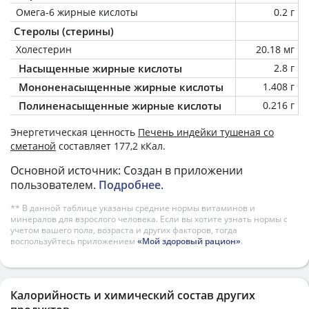
Омега-6 жирные кислоты
0.2 г
Стеролы (стерины)
Холестерин
20.18 мг
Насыщенные жирные кислоты
2.8 г
Мононенасыщенные жирные кислоты
1.408 г
Полиненасыщенные жирные кислоты
0.216 г
Энергетическая ценность
Печень индейки тушеная со
сметаной
составляет 177,2 кКал.
Основной источник: Создан в приложении
пользователем.
Подробнее
.
** В данной таблице указаны средние нормы витаминов и
минералов для взрослого человека. Если вы хотите узнать нормы с
учетом вашего пола, возраста и других факторов, тогда
воспользуйтесь приложением
«Мой здоровый рацион»
.
Калорийность и химический состав других