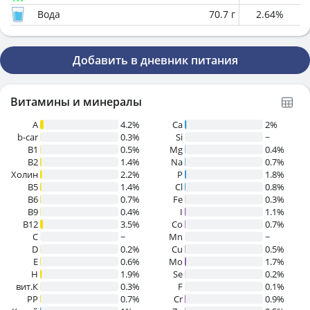
Вода
70.7
г
2.64
%
Добавить в дневник питания
Витамины и минералы
A
4.2%
Ca
2%
b-car
0.3%
Si
~
В1
0.5%
Mg
0.4%
B2
1.4%
Na
0.7%
Холин
2.2%
P
1.8%
B5
1.4%
Cl
0.8%
B6
0.7%
Fe
0.3%
B9
0.4%
I
1.1%
B12
3.5%
Co
0.7%
C
~
Mn
~
D
0.2%
Cu
0.5%
E
0.6%
Mo
1.7%
H
1.9%
Se
0.2%
вит.К
0.3%
F
0.1%
PP
0.7%
Cr
0.9%