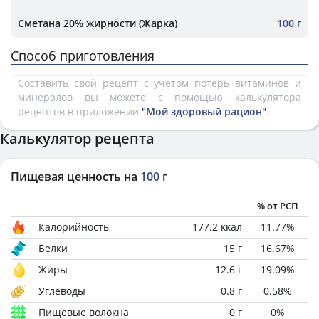
Сметана 20% жирности (Жарка)
100 г
Способ приготовления
Составить свой рецепт с учетом потерь витаминов и
минералов вы можете с помощью калькулятора
рецептов в приложении
"Мой здоровый рацион"
.
Калькулятор рецепта
Пищевая ценность на
100
г
% от РСП
Калорийность
177.2
ккал
11.77
%
Белки
15
г
16.67
%
Жиры
12.6
г
19.09
%
Углеводы
0.8
г
0.58
%
Пищевые волокна
0
г
0
%