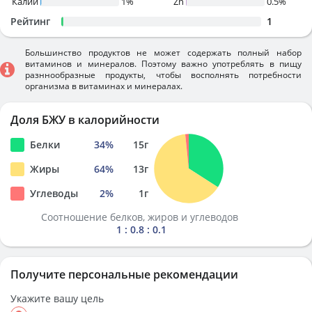
Калий
1%
Zn
0.5%
Рейтинг
1
Большинство продуктов не может содержать полный набор
витаминов и минералов. Поэтому важно употреблять в пищу
разннообразные продукты, чтобы восполнять потребности
организма в витаминах и минералах.
Доля БЖУ в калорийности
Белки
34
%
15
г
Жиры
64
%
13
г
Углеводы
2
%
1
г
Соотношение белков, жиров и углеводов
1 : 0.8 : 0.1
Получите персональные рекомендации
Укажите вашу цель