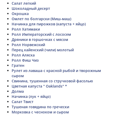
Салат легкий
Шоколадный десерт
Окрошка
Омлет по болгарски (Миш-маш)
Начинка для пирожков (капуста + яйцо)
Ролл Хатимаки
Ролл Императорский с лососем
Дряники в горшочках с мясом
Ролл Норвежский
Перец кайенский (чили) молотый
Ролл Аляска
Ролл Фиш Чиз
Гратен
Рулет из лаваша с красной рыбой и творожным
сыром
Свинина, тушенная со стручковой фасолью
Цветная капуста " Oaklands" *
Долма
Начинка (лук + яйцо)
Салат Твист
Тушеная говядина по гречески
Морковка с чесноком и сыром