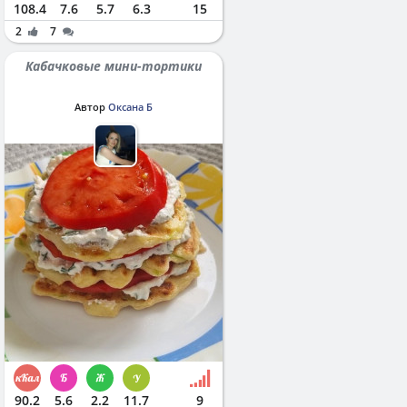
108.4
7.6
5.7
6.3
15
2
7
Кабачковые мини-тортики
Автор
Оксана Б
90.2
5.6
2.2
11.7
9