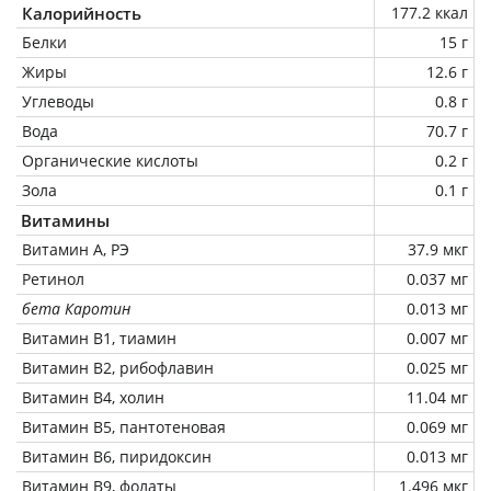
Калорийность
177.2 ккал
Белки
15 г
Жиры
12.6 г
Углеводы
0.8 г
Вода
70.7 г
Органические кислоты
0.2 г
Зола
0.1 г
Витамины
Витамин А, РЭ
37.9 мкг
Ретинол
0.037 мг
бета Каротин
0.013 мг
Витамин В1, тиамин
0.007 мг
Витамин В2, рибофлавин
0.025 мг
Витамин В4, холин
11.04 мг
Витамин В5, пантотеновая
0.069 мг
Витамин В6, пиридоксин
0.013 мг
Витамин В9, фолаты
1.496 мкг