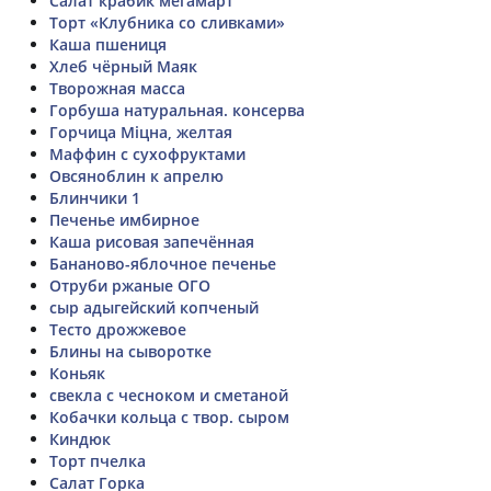
Салат крабик мегамарт
Торт «Клубника со сливками»
Каша пшениця
Хлеб чёрный Маяк
Творожная масса
Горбуша натуральная. консерва
Горчица Міцна, желтая
Маффин с сухофруктами
Овсяноблин к апрелю
Блинчики 1
Печенье имбирное
Каша рисовая запечённая
Бананово-яблочное печенье
Отруби ржаные ОГО
сыр адыгейский копченый
Тесто дрожжевое
Блины на сыворотке
Коньяк
свекла с чесноком и сметаной
Кобачки кольца с твор. сыром
Киндюк
Торт пчелка
Салат Горка