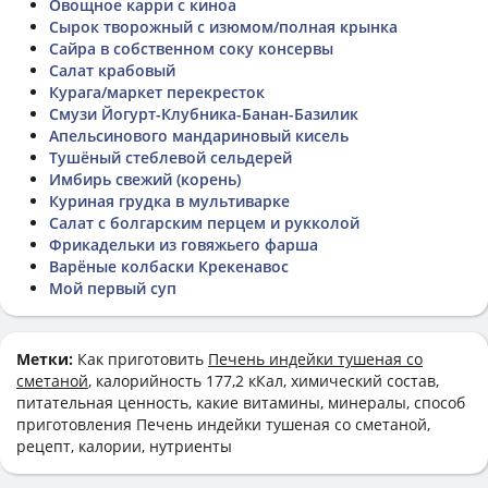
Овощное карри с киноа
Сырок творожный с изюмом/полная крынка
Сайра в собственном соку консервы
Салат крабовый
Курага/маркет перекресток
Смузи Йогурт-Клубника-Банан-Базилик
Апельсинового мандариновый кисель
Тушёный стеблевой сельдерей
Имбирь свежий (корень)
Куриная грудка в мультиварке
Салат с болгарским перцем и рукколой
Фрикадельки из говяжьего фарша
Варёные колбаски Крекенавос
Мой первый суп
Метки:
Как приготовить
Печень индейки тушеная со
сметаной
, калорийность 177,2 кКал, химический состав,
питательная ценность, какие витамины, минералы, способ
приготовления Печень индейки тушеная со сметаной,
рецепт, калории, нутриенты