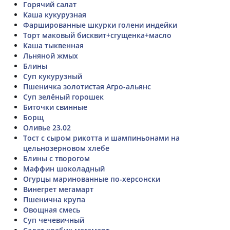
Горячий салат
Каша кукурузная
Фаршированные шкурки голени индейки
Торт маковый бисквит+сгущенка+масло
Каша тыквенная
Льняной жмых
Блины
Суп кукурузный
Пшеничка золотистая Агро-альянс
Суп зелёный горошек
Биточки свинные
Борщ
Оливье 23.02
Тост с сыром рикотта и шампиньонами на
цельнозерновом хлебе
Блины с творогом
Маффин шоколадный
Огурцы маринованные по-херсонски
Винегрет мегамарт
Пшенична крупа
Овощная смесь
Суп чечевичный