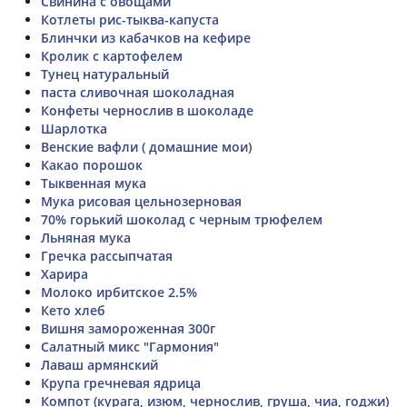
Свинина с овощами
Котлеты рис-тыква-капуста
Блинчки из кабачков на кефире
Кролик с картофелем
Тунец натуральный
паста сливочная шоколадная
Конфеты чернослив в шоколаде
Шарлотка
Венские вафли ( домашние мои)
Какао порошок
Тыквенная мука
Мука рисовая цельнозерновая
70% горький шоколад с черным трюфелем
Льняная мука
Гречка рассыпчатая
Харира
Молоко ирбитское 2.5%
Кето хлеб
Вишня замороженная 300г
Салатный микс "Гармония"
Лаваш армянский
Крупа гречневая ядрица
Компот (курага, изюм, чернослив, груша, чиа, годжи)