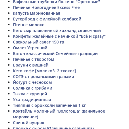
Вафельные трубочки Яшкино "Ореховые"
Печенье Новогоднее Excess Free
капуста маринованная
Бутерброд с филейной колбасой
Птичье молоко
Кето сыр плавленный хохланд сливочный
Конфеты желейные с начинкой "Всё и сразу"
Свекольный салат 150 гр
Омлет Утренний
Батон классический Семейные традиции
Печенье с творогом
Брауни с вишней
Кето кофе [молоко3. 2 +кокос]
СОТЭ с прованскими травами
Йогурт с чесноком
Солянка с грибами
Тыква с курицей
Уха традиционная
Тиляпия с брокколи запеченая 1 кг
Коктейль молочный "Вологоша" (ванильное
мороженое)
Свиной оуорок
Слойка с сыром (Олюшкина сдобушка)