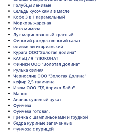
Голубцы ленивые
Сельдь кусочками в масле
Кофе 3 в 1 карамельный
Морковь жареная
Кето мимоза
Лук маринованный красный
Финский рождественский салат
оливье вегитарианский
Курага ООО"Золотая долина"
КАЛЬЦИЯ ГЛЮКОНАТ
Финики ООО "Золотая Долина"
Рулька свиная
Чернослив ООО "Золотая Долина"
кефир 2,5 галичина
Изюм ООО "ТД Априко Лайн"
Манон
Ананас сушеный цукат
Фунчеза
Фунчеза готовая.
Гречка с шампиньонами и грудкой
бедра куриные запеченные
Фунчоза с курицей