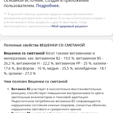
Основной источник: Создан в приложении
пользователем.
Подробнее
.
** В данной таблице указаны средние нормы витаминов и
минералов для взрослого человека. Если вы хотите узнать нормы с
учетом вашего пола, возраста и других факторов, тогда
воспользуйтесь приложением
«Мой здоровый рацион»
.
Полезные свойства ВЕШЕНКИ СО СМЕТАНОЙ
Вешенки со сметаной
богат такими витаминами и
минералами, как: витамином B2 - 19,5 %, витамином B5 -
26,2 %, витамином H - 22,2 %, витамином PP - 25 %, калием -
17,6 %, фосфором - 16 %, медью - 25,5 %, молибденом - 18,1
%, хромом - 27,3 %
Чем полезен Вешенки со сметаной
Витамин В2
участвует в окислительно-восстановительных
реакциях, способствует повышению восприимчивости цвета
зрительным анализатором и темновой адаптации.
Недостаточное потребление витамина В2 сопровождается
нарушением состояния кожных покровов, слизистых оболочек,
нарушением светового и сумеречного зрения.