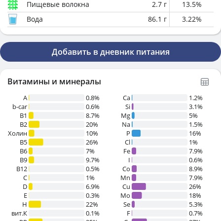
Пищевые волокна
2.7
г
13.5
%
Вода
86.1
г
3.22
%
Добавить в дневник питания
Витамины и минералы
A
0.8%
Ca
1.2%
b-car
0.6%
Si
3.1%
В1
8.7%
Mg
5%
B2
20%
Na
1.5%
Холин
10%
P
16%
B5
26%
Cl
1%
B6
7%
Fe
7.9%
B9
9.7%
I
0.6%
B12
0.5%
Co
8.9%
C
1%
Mn
7.9%
D
6.9%
Cu
26%
E
0.3%
Mo
18%
H
22%
Se
5.3%
вит.К
0.1%
F
0.7%