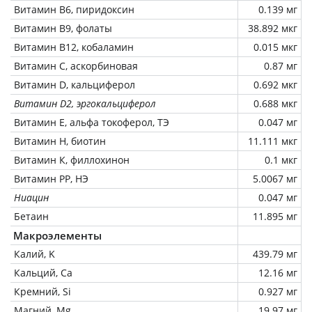
Витамин В6, пиридоксин
0.139 мг
Витамин В9, фолаты
38.892 мкг
Витамин В12, кобаламин
0.015 мкг
Витамин C, аскорбиновая
0.87 мг
Витамин D, кальциферол
0.692 мкг
Витамин D2, эргокальциферол
0.688 мкг
Витамин Е, альфа токоферол, ТЭ
0.047 мг
Витамин Н, биотин
11.111 мкг
Витамин К, филлохинон
0.1 мкг
Витамин РР, НЭ
5.0067 мг
Ниацин
0.047 мг
Бетаин
11.895 мг
Макроэлементы
Калий, K
439.79 мг
Кальций, Ca
12.16 мг
Кремний, Si
0.927 мг
Магний, Mg
19.97 мг