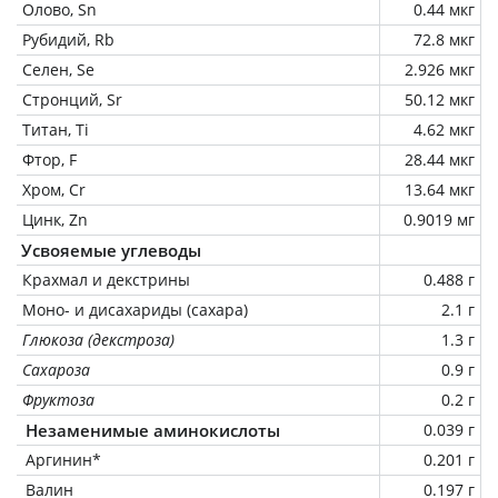
Олово, Sn
0.44 мкг
Рубидий, Rb
72.8 мкг
Селен, Se
2.926 мкг
Стронций, Sr
50.12 мкг
Титан, Ti
4.62 мкг
Фтор, F
28.44 мкг
Хром, Cr
13.64 мкг
Цинк, Zn
0.9019 мг
Усвояемые углеводы
Крахмал и декстрины
0.488 г
Моно- и дисахариды (сахара)
2.1 г
Глюкоза (декстроза)
1.3 г
Сахароза
0.9 г
Фруктоза
0.2 г
Незаменимые аминокислоты
0.039 г
Аргинин*
0.201 г
Валин
0.197 г