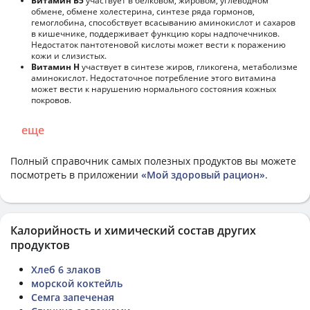
Витамин В5
участвует в белковом, жировом, углеводном
обмене, обмене холестерина, синтезе ряда гормонов,
гемоглобина, способствует всасыванию аминокислот и сахаров
в кишечнике, поддерживает функцию коры надпочечников.
Недостаток пантотеновой кислоты может вести к поражению
кожи и слизистых.
Витамин Н
участвует в синтезе жиров, гликогена, метаболизме
аминокислот. Недостаточное потребление этого витамина
может вести к нарушению нормального состояния кожных
покровов.
еще
Полный справочник самых полезных продуктов вы можете
посмотреть в приложении
«Мой здоровый рацион»
.
Калорийность и химический состав других
продуктов
Хлеб 6 злаков
морской коктейль
Семга запеченая