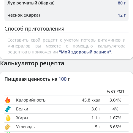
Лук репчатый (Жарка)
80 г
Чеснок (Жарка)
12 г
Способ приготовления
Составить свой рецепт с учетом потерь витаминов и
минералов вы можете с помощью калькулятора
рецептов в приложении
"Мой здоровый рацион"
.
Калькулятор рецепта
Пищевая ценность на
100
г
% от РСП
Калорийность
45.8
ккал
3.04
%
Белки
3.6
г
4
%
Жиры
1.1
г
1.67
%
Углеводы
5
г
3.65
%