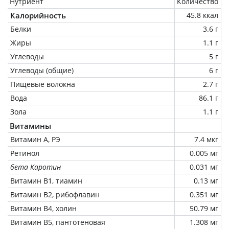
Нутриент
Количество
Калорийность
45.8 ккал
Белки
3.6 г
Жиры
1.1 г
Углеводы
5 г
Углеводы (общие)
6 г
Пищевые волокна
2.7 г
Вода
86.1 г
Зола
1.1 г
Витамины
Витамин А, РЭ
7.4 мкг
Ретинол
0.005 мг
бета Каротин
0.031 мг
Витамин В1, тиамин
0.13 мг
Витамин В2, рибофлавин
0.351 мг
Витамин В4, холин
50.79 мг
Витамин В5, пантотеновая
1.308 мг