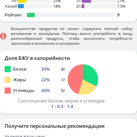
PP
25%
Cr
27%
Калий
18%
Zn
7.5%
Рейтинг
9
Большинство продуктов не может содержать полный набор
витаминов и минералов. Поэтому важно употреблять в пищу
разннообразные продукты, чтобы восполнять потребности
организма в витаминах и минералах.
Доля БЖУ в калорийности
Белки
33
%
4
г
Жиры
22
%
1
г
Углеводы
45
%
5
г
Соотношение белков, жиров и углеводов
1 : 0.3 : 1.4
Получите персональные рекомендации
Укажите вашу цель