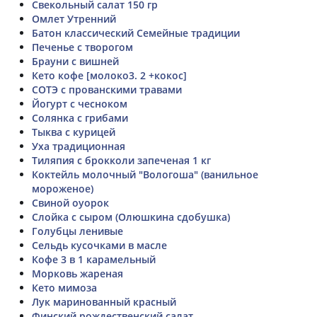
Свекольный салат 150 гр
Омлет Утренний
Батон классический Семейные традиции
Печенье с творогом
Брауни с вишней
Кето кофе [молоко3. 2 +кокос]
СОТЭ с прованскими травами
Йогурт с чесноком
Солянка с грибами
Тыква с курицей
Уха традиционная
Тиляпия с брокколи запеченая 1 кг
Коктейль молочный "Вологоша" (ванильное
мороженое)
Свиной оуорок
Слойка с сыром (Олюшкина сдобушка)
Голубцы ленивые
Сельдь кусочками в масле
Кофе 3 в 1 карамельный
Морковь жареная
Кето мимоза
Лук маринованный красный
Финский рождественский салат