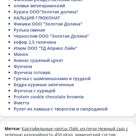
оливье вегитарианский
Курага ООО"Золотая долина"
КАЛЬЦИЯ ГЛЮКОНАТ
Финики ООО "Золотая Долина"
Рулька свиная
Чернослив ООО "Золотая Долина"
кефир 2,5 галичина
Изюм ООО "ТД Априко Лайн"
Манон
Ананас сушеный цукат
Фунчеза
Фунчеза готовая.
Гречка с шампиньонами и грудкой
бедра куриные запеченные
Фунчоза с курицей
Protein cookie chocolate brownie
Фиетта
Рулет из лаваша с творогом и смородиной
Метки:
Картофельные чипсы Лэйс из печи Нежный сыр с
зеленью
калорийность 450 кКал, химический состав,