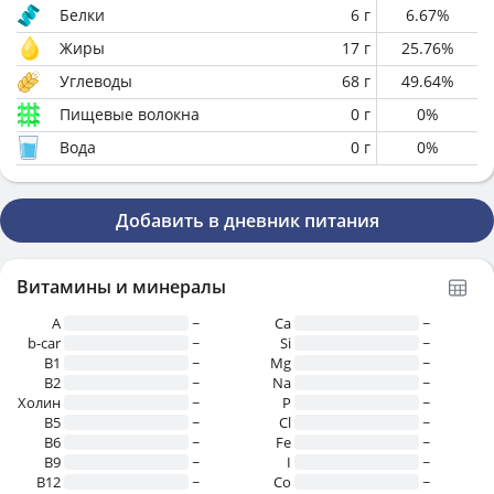
Белки
6
г
6.67
%
Жиры
17
г
25.76
%
Углеводы
68
г
49.64
%
Пищевые волокна
0
г
0
%
Вода
0
г
0
%
Добавить в дневник питания
Витамины и минералы
A
~
Ca
~
b-car
~
Si
~
В1
~
Mg
~
B2
~
Na
~
Холин
~
P
~
B5
~
Cl
~
B6
~
Fe
~
B9
~
I
~
B12
~
Co
~