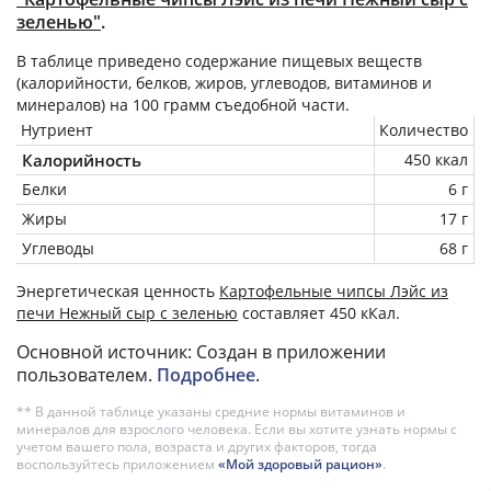
зеленью"
.
В таблице приведено содержание пищевых веществ
(калорийности, белков, жиров, углеводов, витаминов и
минералов) на
100 грамм
съедобной части.
Нутриент
Количество
Калорийность
450 ккал
Белки
6 г
Жиры
17 г
Углеводы
68 г
Энергетическая ценность
Картофельные чипсы Лэйс из
печи Нежный сыр с зеленью
составляет 450 кКал.
Основной источник: Создан в приложении
пользователем.
Подробнее
.
** В данной таблице указаны средние нормы витаминов и
минералов для взрослого человека. Если вы хотите узнать нормы с
учетом вашего пола, возраста и других факторов, тогда
воспользуйтесь приложением
«Мой здоровый рацион»
.