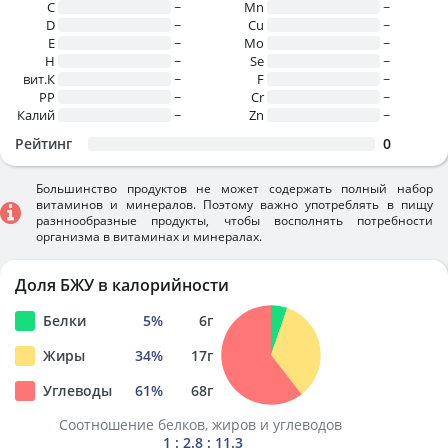
C
~
Mn
~
D
~
Cu
~
E
~
Mo
~
H
~
Se
~
вит.К
~
F
~
PP
~
Cr
~
Калий
~
Zn
~
Рейтинг
0
Большинство продуктов не может содержать полный набор
витаминов и минералов. Поэтому важно употреблять в пищу
разннообразные продукты, чтобы восполнять потребности
организма в витаминах и минералах.
Доля БЖУ в калорийности
Белки
5
%
6
г
Жиры
34
%
17
г
Углеводы
61
%
68
г
Соотношение белков, жиров и углеводов
1 : 2.8 : 11.3