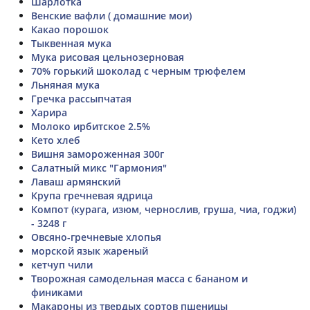
Шарлотка
Венские вафли ( домашние мои)
Какао порошок
Тыквенная мука
Мука рисовая цельнозерновая
70% горький шоколад с черным трюфелем
Льняная мука
Гречка рассыпчатая
Харира
Молоко ирбитское 2.5%
Кето хлеб
Вишня замороженная 300г
Салатный микс "Гармония"
Лаваш армянский
Крупа гречневая ядрица
Компот (курага, изюм, чернослив, груша, чиа, годжи)
- 3248 г
Овсяно-гречневые хлопья
морской язык жареный
кетчуп чили
Творожная самодельная масса с бананом и
финиками
Макароны из твердых сортов пшеницы