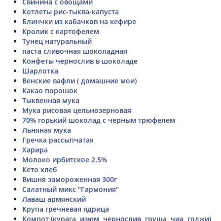
Свинина с овощами
Котлеты рис-тыква-капуста
Блинчки из кабачков на кефире
Кролик с картофелем
Тунец натуральный
паста сливочная шоколадная
Конфеты чернослив в шоколаде
Шарлотка
Венские вафли ( домашние мои)
Какао порошок
Тыквенная мука
Мука рисовая цельнозерновая
70% горький шоколад с черным трюфелем
Льняная мука
Гречка рассыпчатая
Харира
Молоко ирбитское 2.5%
Кето хлеб
Вишня замороженная 300г
Салатный микс "Гармония"
Лаваш армянский
Крупа гречневая ядрица
Компот (курага, изюм, чернослив, груша, чиа, годжи)