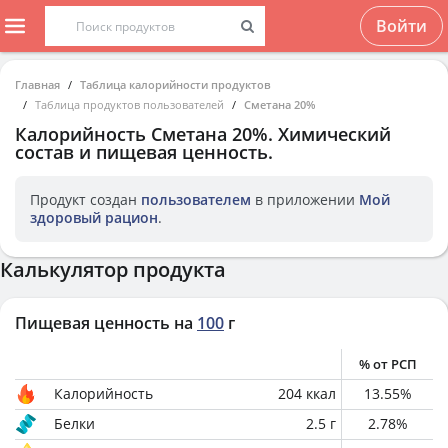
Войти
Главная
Таблица калорийности продуктов
Таблица продуктов пользователей
Сметана 20%
Калорийность
Сметана 20%
. Химический
состав и пищевая ценность.
Продукт создан
пользователем
в приложении
Мой
здоровый рацион
.
Калькулятор продукта
Пищевая ценность на
100
г
% от РСП
Калорийность
204
ккал
13.55
%
Белки
2.5
г
2.78
%