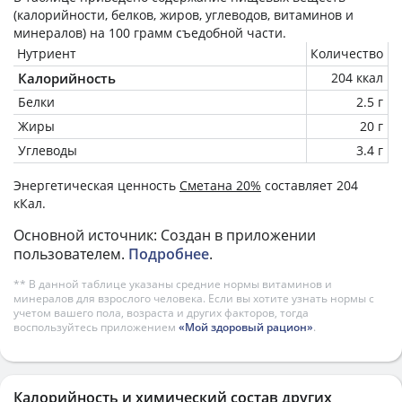
(калорийности, белков, жиров, углеводов, витаминов и
минералов) на
100 грамм
съедобной части.
Нутриент
Количество
Калорийность
204 ккал
Белки
2.5 г
Жиры
20 г
Углеводы
3.4 г
Энергетическая ценность
Сметана 20%
составляет 204
кКал.
Основной источник: Создан в приложении
пользователем.
Подробнее
.
** В данной таблице указаны средние нормы витаминов и
минералов для взрослого человека. Если вы хотите узнать нормы с
учетом вашего пола, возраста и других факторов, тогда
воспользуйтесь приложением
«Мой здоровый рацион»
.
Калорийность и химический состав других