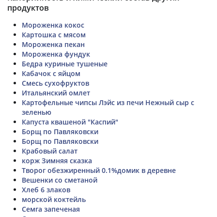
продуктов
Мороженка кокос
Картошка с мясом
Мороженка пекан
Мороженка фундук
Бедра куриные тушеные
Кабачок с яйцом
Смесь сухофруктов
Итальянский омлет
Картофельные чипсы Лэйс из печи Нежный сыр с
зеленью
Капуста квашеной "Каспий"
Борщ по Павляковски
Борщ по Павляковски
Крабовый салат
корж Зимняя сказка
Творог обезжиренный 0.1%домик в деревне
Вешенки со сметаной
Хлеб 6 злаков
морской коктейль
Семга запеченая