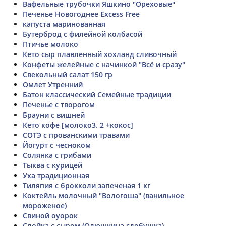
Вафельные трубочки Яшкино "Ореховые"
Печенье Новогоднее Excess Free
капуста маринованная
Бутерброд с филейной колбасой
Птичье молоко
Кето сыр плавленный хохланд сливочный
Конфеты желейные с начинкой "Всё и сразу"
Свекольный салат 150 гр
Омлет Утренний
Батон классический Семейные традиции
Печенье с творогом
Брауни с вишней
Кето кофе [молоко3. 2 +кокос]
СОТЭ с прованскими травами
Йогурт с чесноком
Солянка с грибами
Тыква с курицей
Уха традиционная
Тиляпия с брокколи запеченая 1 кг
Коктейль молочный "Вологоша" (ванильное
мороженое)
Свиной оуорок
Слойка с сыром (Олюшкина сдобушка)