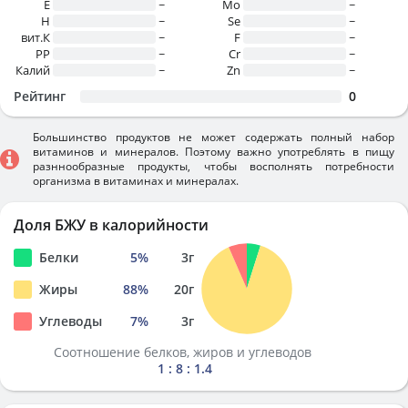
E
~
Mo
~
H
~
Se
~
вит.К
~
F
~
PP
~
Cr
~
Калий
~
Zn
~
Рейтинг
0
Большинство продуктов не может содержать полный набор
витаминов и минералов. Поэтому важно употреблять в пищу
разннообразные продукты, чтобы восполнять потребности
организма в витаминах и минералах.
Доля БЖУ в калорийности
Белки
5
%
3
г
Жиры
88
%
20
г
Углеводы
7
%
3
г
Соотношение белков, жиров и углеводов
1 : 8 : 1.4