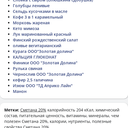
Голубцы ленивые
Сельдь кусочками в масле
Кофе 3 в 1 карамельный
Морковь жареная
Кето мимоза
Лук маринованный красный
Финский рождественский салат
оливье вегитарианский
Курага ООО"Золотая долина"
КАЛЬЦИЯ ГЛЮКОНАТ
Финики ООО "Золотая Долина"
Рулька свиная
Чернослив ООО "Золотая Долина"
кефир 2,5 галичина
Изюм ООО "ТД Априко Лайн"
Манон
Метки:
Сметана 20%
калорийность 204 кКал, химический
состав, питательная ценность, витамины, минералы, чем
полезен Сметана 20%, калории, нутриенты, полезные
свойства Сметана 20%