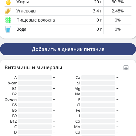
Жиры
20
г
30.3
%
Углеводы
3.4
г
2.48
%
Пищевые волокна
0
г
0
%
Вода
0
г
0
%
Добавить в дневник питания
Витамины и минералы
A
~
Ca
~
b-car
~
Si
~
В1
~
Mg
~
B2
~
Na
~
Холин
~
P
~
B5
~
Cl
~
B6
~
Fe
~
B9
~
I
~
B12
~
Co
~
C
~
Mn
~
D
~
Cu
~