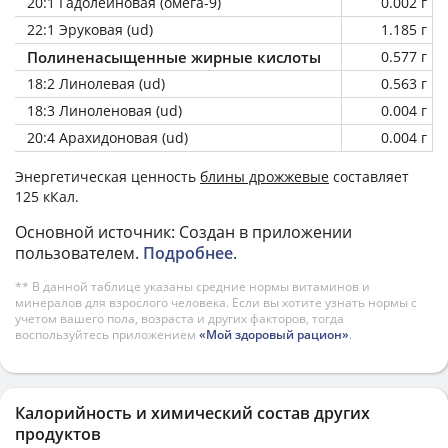
20:1 Гадолеиновая (омега-9)
0.002 г
22:1 Эруковая (ud)
1.185 г
Полиненасыщенные жирные кислоты
0.577 г
18:2 Линолевая (ud)
0.563 г
18:3 Линоленовая (ud)
0.004 г
20:4 Арахидоновая (ud)
0.004 г
Энергетическая ценность
блины дрожжевые
составляет
125 кКал.
Основной источник: Создан в приложении
пользователем.
Подробнее
.
** В данной таблице указаны средние нормы витаминов и
минералов для взрослого человека. Если вы хотите узнать нормы с
учетом вашего пола, возраста и других факторов, тогда
воспользуйтесь приложением
«Мой здоровый рацион»
.
Калорийность и химический состав других
продуктов