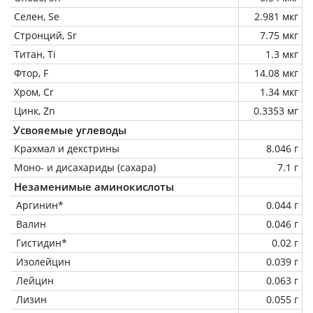
Селен, Se
2.981 мкг
Стронций, Sr
7.75 мкг
Титан, Ti
1.3 мкг
Фтор, F
14.08 мкг
Хром, Cr
1.34 мкг
Цинк, Zn
0.3353 мг
Усвояемые углеводы
Крахмал и декстрины
8.046 г
Моно- и дисахариды (сахара)
7.1 г
Незаменимые аминокислоты
Аргинин*
0.044 г
Валин
0.046 г
Гистидин*
0.02 г
Изолейцин
0.039 г
Лейцин
0.063 г
Лизин
0.055 г