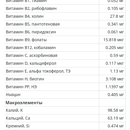
Витамин В1, тиамин
0.052 мг
Витамин В2, рибофлавин
0.105 мг
Витамин В4, холин
27.8 мг
Витамин В5, пантотеновая
0.341 мг
Витамин В6, пиридоксин
0.061 мг
Витамин В9, фолаты
15.818 мкг
Витамин В12, кобаламин
0.205 мкг
Витамин C, аскорбиновая
0.59 мг
Витамин D, кальциферол
0.117 мкг
Витамин Е, альфа токоферол, ТЭ
1.13 мг
Витамин Н, биотин
3.108 мкг
Витамин РР, НЭ
1.1397 мг
Ниацин
0.405 мг
Макроэлементы
Калий, K
98.58 мг
Кальций, Ca
63.19 мг
Кремний, Si
0.474 мг