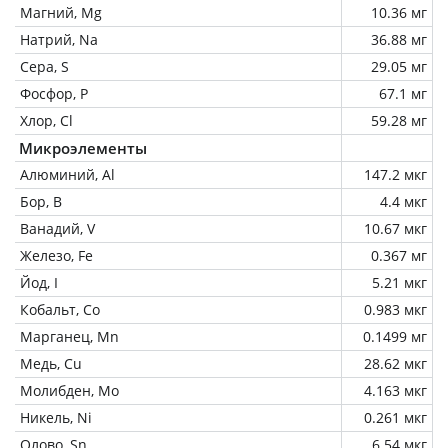
Магний, Mg
10.36 мг
Натрий, Na
36.88 мг
Сера, S
29.05 мг
Фосфор, P
67.1 мг
Хлор, Cl
59.28 мг
Микроэлементы
Алюминий, Al
147.2 мкг
Бор, B
4.4 мкг
Ванадий, V
10.67 мкг
Железо, Fe
0.367 мг
Йод, I
5.21 мкг
Кобальт, Co
0.983 мкг
Марганец, Mn
0.1499 мг
Медь, Cu
28.62 мкг
Молибден, Mo
4.163 мкг
Никель, Ni
0.261 мкг
Олово, Sn
6.54 мкг