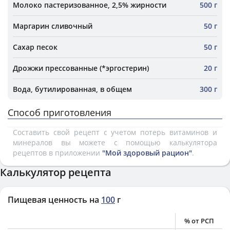
Молоко пастеризованное, 2,5% жирности
500 г
Маргарин сливочный
50 г
Сахар песок
50 г
Дрожжи прессованные (*эргостерин)
20 г
Вода, бутилированная, в общем
300 г
Способ приготовления
Составить свой рецепт с учетом потерь витаминов и
минералов вы можете с помощью калькулятора
рецептов в приложении
"Мой здоровый рацион"
.
Калькулятор рецепта
Пищевая ценность на
100
г
% от РСП