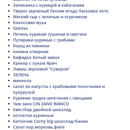
Запеканка с курицей и кабачками
Творог зерненый Лесная ягода Ласковое лето
Мягкий сыр с зеленью и огурчиком
Кокосовая мука
Skittles
Печень куриная тушеная в сметане
Пулярики куриные с грибами
борщ из пикинки
конина отварная
Бифидок Белый замок
Крекер с луком Ярич
Лаваш зерновой "Суворов"
ЗЕЛЕНЬ
минеола
салат из капусты с крабовыми полочками и
кукурузой
Куриная грудка запеченая с овощами
Чин зано CIN ZANO BIANCO
Квестбар двойной шоколад
котлетки куринные
Батончик Corny big шоколад+банан
Салат кор.морковь,филе