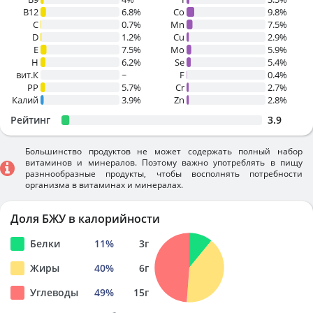
B12
6.8%
Co
9.8%
C
0.7%
Mn
7.5%
D
1.2%
Cu
2.9%
E
7.5%
Mo
5.9%
H
6.2%
Se
5.4%
вит.К
~
F
0.4%
PP
5.7%
Cr
2.7%
Калий
3.9%
Zn
2.8%
Рейтинг
3.9
Большинство продуктов не может содержать полный набор
витаминов и минералов. Поэтому важно употреблять в пищу
разннообразные продукты, чтобы восполнять потребности
организма в витаминах и минералах.
Доля БЖУ в калорийности
Белки
11
%
3
г
Жиры
40
%
6
г
Углеводы
49
%
15
г