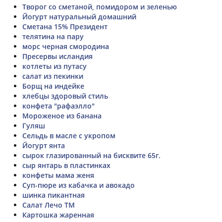
Творог со сметаной, помидором и зеленью
Йогурт натуральный домашний
Сметана 15% Президент
телятина на пару
морс черная смородина
Пресервы исландия
котлеты из путасу
салат из пекинки
Борщ на индейке
хлебцы здоровый стиль
конфета "рафаэлло"
Мороженое из банана
Гуляш
Сельдь в масле с укропом
Йогурт янта
сырок глазированный на бисквите 65г.
сыр янтарь в пластинках
конфеты мама женя
Суп-пюре из кабачка и авокадо
шинка пикантная
Салат Лечо ТМ
Картошка жаренная