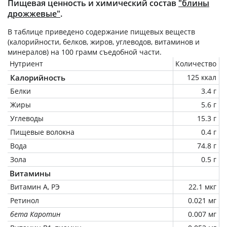
Пищевая ценность и химический состав
"блины
дрожжевые"
.
В таблице приведено содержание пищевых веществ
(калорийности, белков, жиров, углеводов, витаминов и
минералов) на
100 грамм
съедобной части.
Нутриент
Количество
Калорийность
125 ккал
Белки
3.4 г
Жиры
5.6 г
Углеводы
15.3 г
Пищевые волокна
0.4 г
Вода
74.8 г
Зола
0.5 г
Витамины
Витамин А, РЭ
22.1 мкг
Ретинол
0.021 мг
бета Каротин
0.007 мг