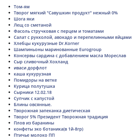
Том-ям
Творог мягкий "Савушкин продукт" нежный 0%
Шога яки
Лещ со сметаной
Фасоль стручковая с перцем и томатами
Салат с рукколой, авокадо и перепелинными яйцами
Хлебцы кукурузные Dr.Korner
Шампиньоны маринованные Eurogroup
Консервы сардина с добавлением масла Мореслав
Сыр сливочный Хохланд
иваси дорфлот
каша кукурузная
Помидоры на ветке
Курица полутушка
Сырники 12.02.18
Супчик с капустой
Блины овсянные.
Творожная запеканка диетическая
Творог 5% Президент Творожная традиция
Плов из баранины
конфеты эко ботаника(в 1й-8гр)
Птичье молоко ПП