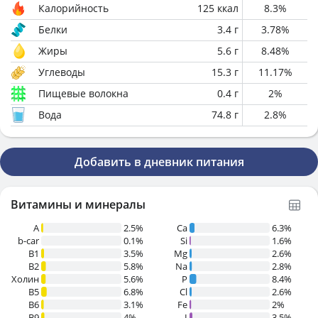
Калорийность
125
ккал
8.3
%
Белки
3.4
г
3.78
%
Жиры
5.6
г
8.48
%
Углеводы
15.3
г
11.17
%
Пищевые волокна
0.4
г
2
%
Вода
74.8
г
2.8
%
Добавить в дневник питания
Витамины и минералы
A
2.5%
Ca
6.3%
b-car
0.1%
Si
1.6%
В1
3.5%
Mg
2.6%
B2
5.8%
Na
2.8%
Холин
5.6%
P
8.4%
B5
6.8%
Cl
2.6%
B6
3.1%
Fe
2%
B9
4%
I
3.5%