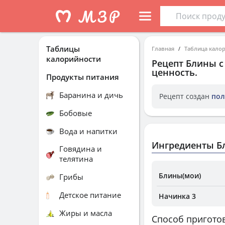
Таблицы
Главная
Таблица кало
калорийности
Рецепт
Блины с
ценность.
Продукты питания
Баранина и дичь
Рецепт создан
пол
Бобовые
Вода и напитки
Ингредиенты Б
Говядина и
телятина
Блины(мои)
Грибы
Детское питание
Начинка 3
Жиры и масла
Способ пригото