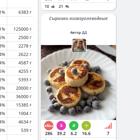
10
21
1%
6383 г
Сырники низкоуглеводные
.1%
125000 г
Автор
ДД
.5%
2500 г
.8%
2278 г
.4%
2622 г
.4%
4587 г
.5%
4255 г
.2%
5393 г
.3%
20000 г
.2%
36000 г
.4%
15385 г
.4%
1004 г
.4%
4634 г
.8%
539 г
286
39.2
6.2
16.6
7