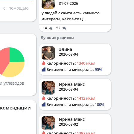
31-07-2026
те с помощью
у людей с сайта есть какие-то
интересы, какие-то ц...
14
52
Лучшие рационы
Элина
2026-08-04
Калорийность:
1340 кКал
Витамины и минералы:
95%
и углеводов
Ирина Макс
2026-08-04
Калорийность:
1412 кКал
Витамины и минералы:
100%
екомендации
Ирина Макс
2026-08-02
Калорийность:
1387 кКал