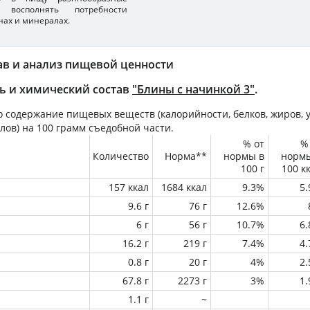
 восполнять потребности
нах и минералах.
ав и анализ пищевой ценности
ь и химический состав
"Блины с начинкой 3"
.
 содержание пищевых веществ (калорийности, белков, жиров, у
лов) на
100 грамм
съедобной части.
% от
%
Количество
Норма**
нормы в
норм
100 г
100 к
157 ккал
1684 ккал
9.3%
5
9.6 г
76 г
12.6%
6 г
56 г
10.7%
6
16.2 г
219 г
7.4%
4
0.8 г
20 г
4%
2
67.8 г
2273 г
3%
1
1.1 г
~