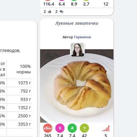
116.4
6.4
8.9
2.7
12
2
2
Луковые завиточки
Автор
Гермиона
глеводов,
 от
100%
ы в
нормы
кал
.9%
1073 г
8%
792 г
.8%
933 г
.7%
1352 г
.5%
2500 г
.9%
3353 г
265
7.4
7.4
42
5