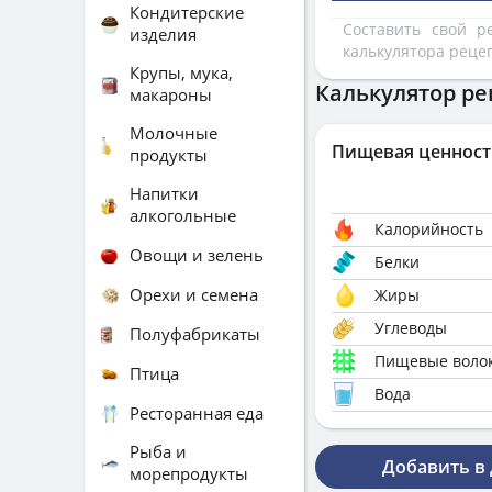
Кондитерские
Составить свой 
изделия
калькулятора реце
Крупы, мука,
Калькулятор ре
макароны
Молочные
Пищевая ценност
продукты
Напитки
алкогольные
Калорийность
Овощи и зелень
Белки
Орехи и семена
Жиры
Углеводы
Полуфабрикаты
Пищевые воло
Птица
Вода
Ресторанная еда
Рыба и
Добавить в
морепродукты