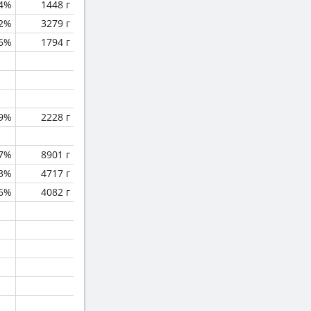
.4%
1448 г
2%
3279 г
.6%
1794 г
.9%
2228 г
.7%
8901 г
.3%
4717 г
.6%
4082 г