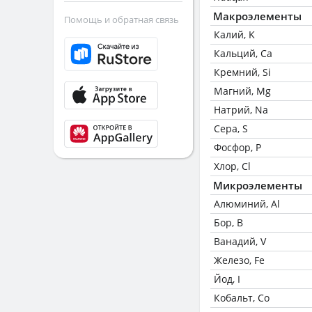
Макроэлементы
Помощь и обратная связь
Калий, K
Кальций, Ca
Кремний, Si
Магний, Mg
Натрий, Na
Сера, S
Фосфор, P
Хлор, Cl
Микроэлементы
Алюминий, Al
Бор, B
Ванадий, V
Железо, Fe
Йод, I
Кобальт, Co