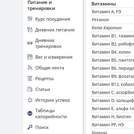
Питание и
Витамины
тренировки
Витамин А, РЭ
Курс похудения
Ретинол
бета Каротин
Дневник питания
Витамин В1, тиамин
Дневник
Витамин В2, рибоф
тренировок
Витамин В4, холин
Вес и измерения
Витамин В5, пантот
Общая лента
Витамин В6, пирид
Витамин В9, фолаты
Рецепты
Витамин В12, кобал
Статьи
Витамин C, аскорби
Истории успеха
Витамин D, кальци
Витамин Е, альфа т
Таблицы
калорийности
Витамин Н, биотин
Витамин РР, НЭ
Поиск
Ниацин