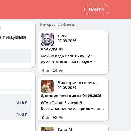
Войти
Интересные блоги
3
Лиса
и пищевая
07-08-2026
Крик души
Можно ведь излить душу?
Думаю, можно.. Мы с муже...
4
84
Виктория Акилина
05-08-2026
Дневник питания за 04.08.2026
256 г
❄️Сон Около 5 часов ❄️
Восстановление из приложени...
100 г
8
65
Тала М