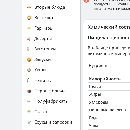
продукты, чтобы
Вторые блюда
организма в витами
Выпечка
Химический сост
Гарниры
Пищевая ценност
Десерты
В таблице приведено
Заготовки
витаминов и минера
Закуски
Нутриент
Каши
Калорийность
Напитки
Белки
Первые блюда
Жиры
Полуфабрикаты
Углеводы
Пищевые волокна
Салаты
Вода
Соусы и заправки
Зола