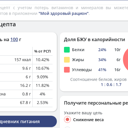
рецепт с учетом потерь витаминов и минералов вы може
птов в приложении
"Мой здоровый рацион"
.
цепта
ь на
100
г
Доля БЖУ в калорийности
Белки
24
%
10
г
% от РСП
157
ккал
10.42
%
Жиры
34
%
6
г
9.6
г
10.67
%
Углеводы
41
%
16
г
6
г
9.09
%
Соотношение белков, жиров 
1 : 0.6 : 1.7
16.2
г
11.82
%
кна
0.8
г
4
%
67.8
г
2.53
%
Получите персональные р
Укажите вашу цель
Снижение веса
 дневник питания