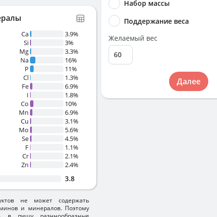
Набор массы
ералы
Поддержание веса
Ca
3.9%
Желаемый вес
Si
3%
Mg
3.3%
Na
16%
P
11%
Cl
1.3%
Далее
Fe
6.9%
I
1.8%
Co
10%
Mn
6.9%
Cu
3.1%
Mo
5.6%
Se
4.5%
F
1.1%
Cr
2.1%
Zn
2.4%
3.8
уктов не может содержать
минов и минералов. Поэтому
ть в пищу разннообразные