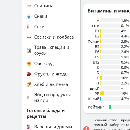
Свинина
Витамины и мин
Снеки
A
1.6%
b-car
0.1%
Соки
В1
4%
B2
4.4%
Сосиски и колбаса
Холин
3.8%
B5
2.2%
Травы, специи и
B6
2.4%
соусы
B9
1.9%
B12
0.5%
Фаст-фуд
C
0.3%
D
0.7%
Фрукты и ягоды
E
10%
H
2.2%
Хлеб и выпечка
вит.К
~
PP
19%
Яйца и продукты
Калий
4.7%
из яиц
Рейтинг
Готовые блюда и
рецепты
Большинство прод
полный набор вита
Варенье и джемы
важно употребля