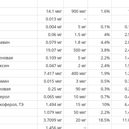
14.1 мкг
900 мкг
1.6%
0.013 мг
~
0.004 мг
5 мг
0.1%
0
0.06 мг
1.5 мг
4%
2
лавин
0.079 мг
1.8 мг
4.4%
2
19.07 мг
500 мг
3.8%
2
еновая
0.109 мг
5 мг
2.2%
1
оксин
0.047 мг
2 мг
2.4%
1
7.417 мкг
400 мкг
1.9%
1
амин
0.015 мкг
3 мкг
0.5%
0
новая
0.25 мг
90 мг
0.3%
0
ферол
0.065 мкг
10 мкг
0.7%
0
окоферол, ТЭ
1.494 мг
15 мг
10%
6
1.079 мкг
50 мкг
2.2%
1
3.7099 мг
20 мг
18.5%
11
1.456 мг
~