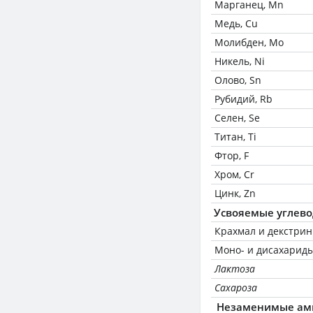
Марганец, Mn
Медь, Cu
Молибден, Mo
Никель, Ni
Олово, Sn
Рубидий, Rb
Селен, Se
Титан, Ti
Фтор, F
Хром, Cr
Цинк, Zn
Усвояемые углев
Крахмал и декстри
Моно- и дисахариды
Лактоза
Сахароза
Незаменимые ам