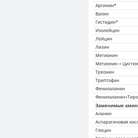
Аргинин*
Валин
Гистидин*
Изолейцин
Лейцин
Лизин
Метионин
Метионин + Цисте
Треонин
Триптофан
Фенилаланин
Фенилаланин+Тиро
Заменимые амин
Аланин
Аспарагиновая кис
Глицин