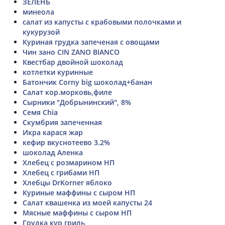
ЗЕЛЕНЬ
минеола
салат из капусты с крабовыми полочками и
кукурузой
Куриная грудка запеченая с овощами
Чин зано CIN ZANO BIANCO
Квестбар двойной шоколад
котлетки куринные
Батончик Corny big шоколад+банан
Салат кор.морковь,филе
Сырники "Добрынинский", 8%
Семя Chia
Скумбрия запеченная
Икра карася жар
кефир вкуснотеево 3.2%
шоколад Аленка
Хлебец с розмарином НП
Хлебец с грибами НП
Хлебцы DrKorner яблоко
Куриные маффины с сыром НП
Салат квашенка из моей капусты 24
Мясные маффины с сыром НП
Грудка кур гриль