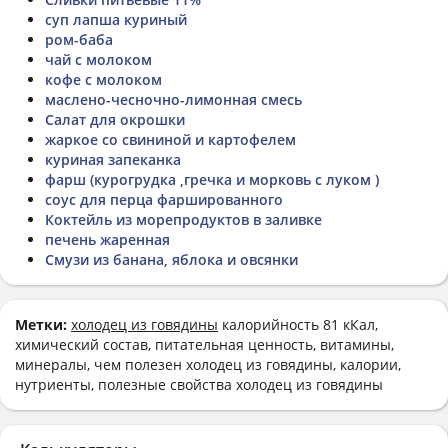
суп лапша куриный
ром-баба
чай с молоком
кофе с молоком
маслено-чесночно-лимонная смесь
Салат для окрошки
жаркое со свининой и картофелем
куриная запеканка
фарш (курогрудка ,гречка и морковь с луком )
соус для перца фаршированного
Коктейль из морепродуктов в заливке
печень жаренная
Смузи из банана, яблока и овсянки
Метки:
холодец из говядины
калорийность 81 кКал,
химический состав, питательная ценность, витамины,
минералы, чем полезен холодец из говядины, калории,
нутриенты, полезные свойства холодец из говядины