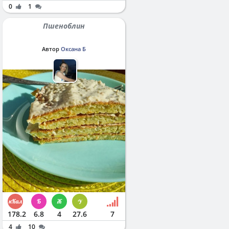
0
1
Пшеноблин
Автор
Оксана Б
178.2
6.8
4
27.6
7
4
10