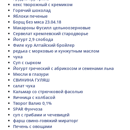
кекс творожный с кремиком
Горячий шоколад
Яблоки печеные
Борщ без мяса 23.04.18
Макароны Фусилл цельноозерновые
Сервелат кремлевский стародворье
Йогурт 2,9 слобода
Филе кур Алтайский бройлер
редька с морковью и кунжутным маслом
чука
Суп с сырком
Йогурт греческий с абрикосом и семенами льна
Мюсли в глазури
СВИНИНА ГУЛЯШ
салат чука
Кальмар со стрючковой фасолью
Яичница с колбасой
Творог Валио 0,1%
SPAR Фунчоза
суп с грибами и чечевицей
фарш свино-говяжий мираторг
Печень с овощами