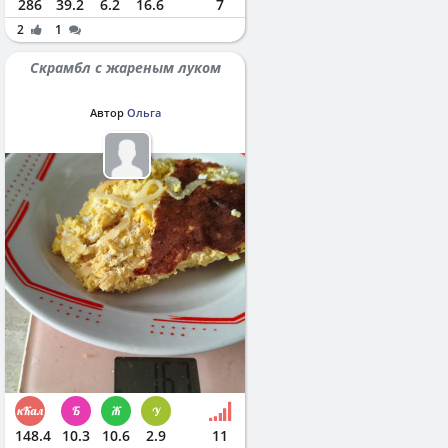
286
39.2
6.2
16.6
7
2
1
Скрамбл с жареным луком
Автор
Ольга
148.4
10.3
10.6
2.9
11