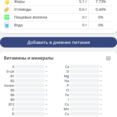
Жиры
5.1
г
7.73
%
Углеводы
0.6
г
0.44
%
Пищевые волокна
0
г
0
%
Вода
0
г
0
%
Добавить в дневник питания
Витамины и минералы
A
~
Ca
~
b-car
~
Si
~
В1
~
Mg
~
B2
~
Na
~
Холин
~
P
~
B5
~
Cl
~
B6
~
Fe
~
B9
~
I
~
B12
~
Co
~
C
~
Mn
~
D
~
Cu
~