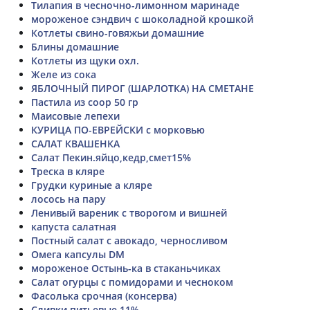
Тилапия в чесночно-лимонном маринаде
мороженое сэндвич с шоколадной крошкой
Котлеты свино-говяжьи домашние
Блины домашние
Котлеты из щуки охл.
Желе из сока
ЯБЛОЧНЫЙ ПИРОГ (ШАРЛОТКА) НА СМЕТАНЕ
Пастила из соор 50 гр
Маисовые лепехи
КУРИЦА ПО-ЕВРЕЙСКИ с морковью
САЛАТ КВАШЕНКА
Салат Пекин.яйцо,кедр,смет15%
Треска в кляре
Грудки куриные а кляре
лосось на пару
Ленивый вареник с творогом и вишней
капуста салатная
Постный салат с авокадо, черносливом
Омега капсулы DM
мороженое Остынь-ка в стаканьчиках
Салат огурцы с помидорами и чесноком
Фасолька срочная (консерва)
Сливки питьевые 11%