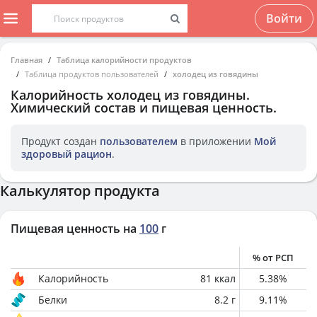
Войти
Главная
Таблица калорийности продуктов
Таблица продуктов пользователей
холодец из говядины
Калорийность
холодец из говядины
.
Химический состав и пищевая ценность.
Продукт создан
пользователем
в приложении
Мой
здоровый рацион
.
Калькулятор продукта
Пищевая ценность на
100
г
% от РСП
Калорийность
81
ккал
5.38
%
Белки
8.2
г
9.11
%