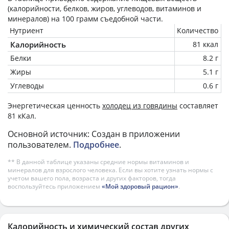
(калорийности, белков, жиров, углеводов, витаминов и
минералов) на
100 грамм
съедобной части.
Нутриент
Количество
Калорийность
81 ккал
Белки
8.2 г
Жиры
5.1 г
Углеводы
0.6 г
Энергетическая ценность
холодец из говядины
составляет
81 кКал.
Основной источник: Создан в приложении
пользователем.
Подробнее
.
** В данной таблице указаны средние нормы витаминов и
минералов для взрослого человека. Если вы хотите узнать нормы с
учетом вашего пола, возраста и других факторов, тогда
воспользуйтесь приложением
«Мой здоровый рацион»
.
Калорийность и химический состав других