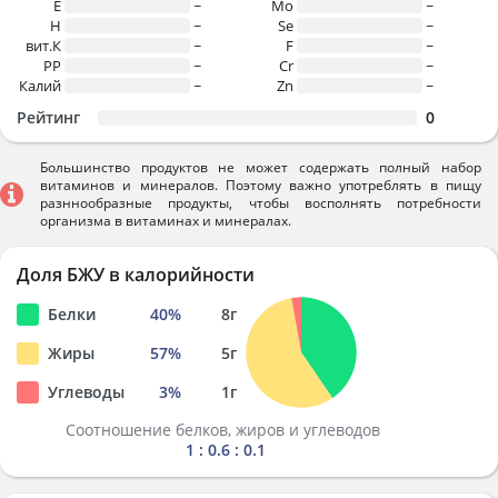
E
~
Mo
~
H
~
Se
~
вит.К
~
F
~
PP
~
Cr
~
Калий
~
Zn
~
Рейтинг
0
Большинство продуктов не может содержать полный набор
витаминов и минералов. Поэтому важно употреблять в пищу
разннообразные продукты, чтобы восполнять потребности
организма в витаминах и минералах.
Доля БЖУ в калорийности
Белки
40
%
8
г
Жиры
57
%
5
г
Углеводы
3
%
1
г
Соотношение белков, жиров и углеводов
1 : 0.6 : 0.1