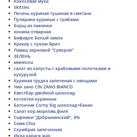
Кокосовая мука
Skittles
Печень куриная тушеная в сметане
Пулярики куриные с грибами
борщ из пикинки
конина отварная
Бифидок Белый замок
Крекер с луком Ярич
Лаваш зерновой "Суворов"
ЗЕЛЕНЬ
минеола
салат из капусты с крабовыми полочками и
кукурузой
Куриная грудка запеченая с овощами
Чин зано CIN ZANO BIANCO
Квестбар двойной шоколад
котлетки куринные
Батончик Corny big шоколад+банан
Салат кор.морковь,филе
Сырники "Добрынинский", 8%
Семя Chia
Скумбрия запеченная
Икра карася жар