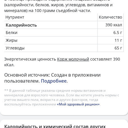
(калорийности, белков, жиров, углеводов, витаминов и
минералов) на
100 грамм
съедобной части.
Нутриент
Количество
Калорийность
390 ккал
Белки
6.5 г
Жиры
11 г
Углеводы
65 г
Энергетическая ценность
Корж молочный
составляет 390
кКал.
Основной источник: Создан в приложении
пользователем.
Подробнее
.
** В данной таблице указаны средние нормы витаминов и
минералов для взрослого человека. Если вы хотите узнать нормы с
учетом вашего пола, возраста и других факторов, тогда
воспользуйтесь приложением
«Мой здоровый рацион»
.
Калорийность и химический состав других