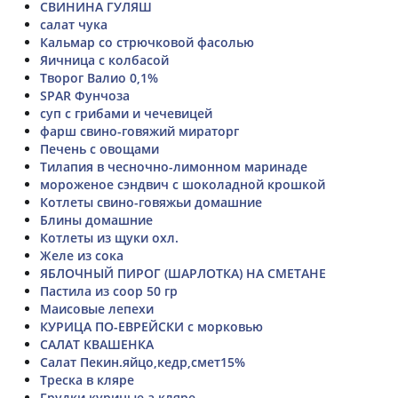
СВИНИНА ГУЛЯШ
салат чука
Кальмар со стрючковой фасолью
Яичница с колбасой
Творог Валио 0,1%
SPAR Фунчоза
суп с грибами и чечевицей
фарш свино-говяжий мираторг
Печень с овощами
Тилапия в чесночно-лимонном маринаде
мороженое сэндвич с шоколадной крошкой
Котлеты свино-говяжьи домашние
Блины домашние
Котлеты из щуки охл.
Желе из сока
ЯБЛОЧНЫЙ ПИРОГ (ШАРЛОТКА) НА СМЕТАНЕ
Пастила из соор 50 гр
Маисовые лепехи
КУРИЦА ПО-ЕВРЕЙСКИ с морковью
САЛАТ КВАШЕНКА
Салат Пекин.яйцо,кедр,смет15%
Треска в кляре
Грудки куриные а кляре