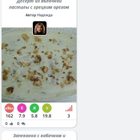
Десерт из яблочной
пастилы с грецким орехом
Автор
Надежда
162
7.9
5.8
19.8
3
0
0
Запеканка с кабачком и