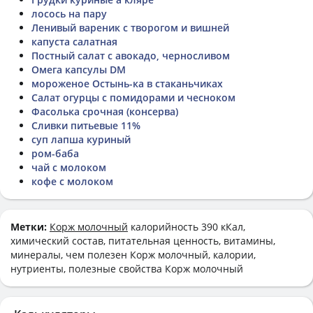
лосось на пару
Ленивый вареник с творогом и вишней
капуста салатная
Постный салат с авокадо, черносливом
Омега капсулы DM
мороженое Остынь-ка в стаканьчиках
Салат огурцы с помидорами и чесноком
Фасолька срочная (консерва)
Сливки питьевые 11%
суп лапша куриный
ром-баба
чай с молоком
кофе с молоком
Метки:
Корж молочный
калорийность 390 кКал,
химический состав, питательная ценность, витамины,
минералы, чем полезен Корж молочный, калории,
нутриенты, полезные свойства Корж молочный