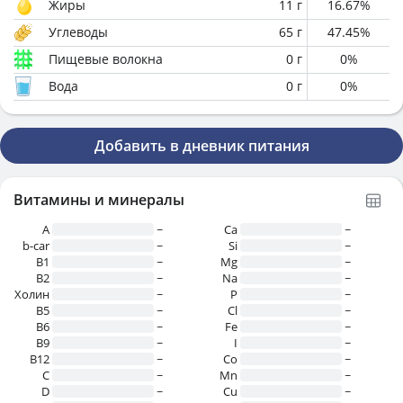
Жиры
11
г
16.67
%
Углеводы
65
г
47.45
%
Пищевые волокна
0
г
0
%
Вода
0
г
0
%
Добавить в дневник питания
Витамины и минералы
A
~
Ca
~
b-car
~
Si
~
В1
~
Mg
~
B2
~
Na
~
Холин
~
P
~
B5
~
Cl
~
B6
~
Fe
~
B9
~
I
~
B12
~
Co
~
C
~
Mn
~
D
~
Cu
~