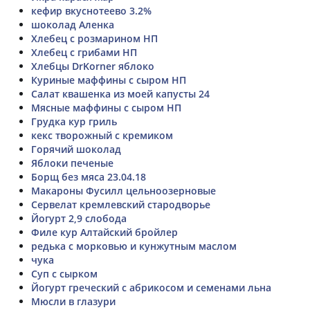
кефир вкуснотеево 3.2%
шоколад Аленка
Хлебец с розмарином НП
Хлебец с грибами НП
Хлебцы DrKorner яблоко
Куриные маффины с сыром НП
Салат квашенка из моей капусты 24
Мясные маффины с сыром НП
Грудка кур гриль
кекс творожный с кремиком
Горячий шоколад
Яблоки печеные
Борщ без мяса 23.04.18
Макароны Фусилл цельноозерновые
Сервелат кремлевский стародворье
Йогурт 2,9 слобода
Филе кур Алтайский бройлер
редька с морковью и кунжутным маслом
чука
Суп с сырком
Йогурт греческий с абрикосом и семенами льна
Мюсли в глазури