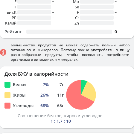
E
~
Mo
~
H
~
Se
~
вит.К
~
F
~
PP
~
Cr
~
Калий
~
Zn
~
Рейтинг
0
Большинство продуктов не может содержать полный набор
витаминов и минералов. Поэтому важно употреблять в пищу
разннообразные продукты, чтобы восполнять потребности
организма в витаминах и минералах.
Доля БЖУ в калорийности
Белки
7
%
7
г
Жиры
26
%
11
г
Углеводы
68
%
65
г
Соотношение белков, жиров и углеводов
1 : 1.7 : 10