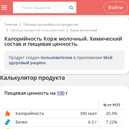
Войти
Главная
Таблица калорийности продуктов
Таблица продуктов пользователей
Корж молочный
Калорийность
Корж молочный
. Химический
состав и пищевая ценность.
Продукт создан
пользователем
в приложении
Мой
здоровый рацион
.
Калькулятор продукта
Пищевая ценность на
100
г
% от РСП
Калорийность
390
ккал
25.9
%
Белки
6.5
г
7.22
%