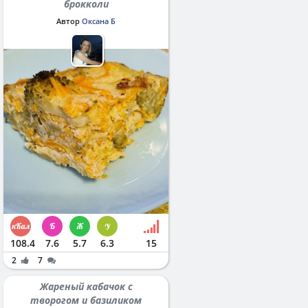
брокколи
Автор
Оксана Б
108.4
7.6
5.7
6.3
15
2
7
Жареный кабачок с
творогом и базиликом