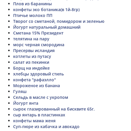
Плов из баранины
конфеты эко ботаника(в 1й-8гр)
Птичье молоко ПП
Творог со сметаной, помидором и зеленью
Йогурт натуральный домашний
Сметана 15% Президент
телятина на пару
морс черная смородина
Пресервы исландия
котлеты из путасу
салат из пекинки
Борщ на индейке
хлебцы здоровый стиль
конфета "рафаэлло"
Мороженое из банана
Гуляш
Сельдь в масле с укропом
Йогурт янта
сырок глазированный на бисквите 65г.
сыр янтарь в пластинках
конфеты мама женя
Суп-пюре из кабачка и авокадо