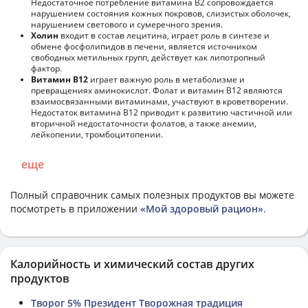
Недостаточное потребление витамина В2 сопровождается
нарушением состояния кожных покровов, слизистых оболочек,
нарушением светового и сумеречного зрения.
Холин
входит в состав лецитина, играет роль в синтезе и
обмене фосфолипидов в печени, является источником
свободных метильных групп, действует как липотропный
фактор.
Витамин В12
играет важную роль в метаболизме и
превращениях аминокислот. Фолат и витамин В12 являются
взаимосвязанными витаминами, участвуют в кроветворении.
Недостаток витамина В12 приводит к развитию частичной или
вторичной недостаточности фолатов, а также анемии,
лейкопении, тромбоцитопении.
еще
Полный справочник самых полезных продуктов вы можете
посмотреть в приложении
«Мой здоровый рацион»
.
Калорийность и химический состав других
продуктов
Творог 5% Президент Творожная традиция