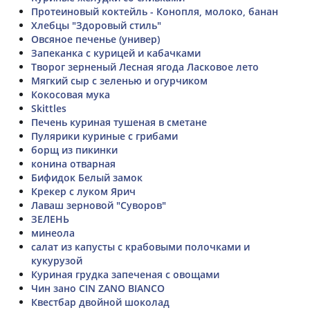
Протеиновый коктейль - Конопля, молоко, банан
Хлебцы "Здоровый стиль"
Овсяное печенье (универ)
Запеканка с курицей и кабачками
Творог зерненый Лесная ягода Ласковое лето
Мягкий сыр с зеленью и огурчиком
Кокосовая мука
Skittles
Печень куриная тушеная в сметане
Пулярики куриные с грибами
борщ из пикинки
конина отварная
Бифидок Белый замок
Крекер с луком Ярич
Лаваш зерновой "Суворов"
ЗЕЛЕНЬ
минеола
салат из капусты с крабовыми полочками и
кукурузой
Куриная грудка запеченая с овощами
Чин зано CIN ZANO BIANCO
Квестбар двойной шоколад