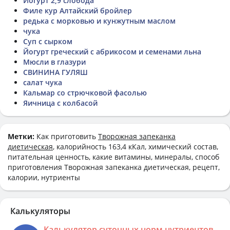
Йогурт 2,9 слобода
Филе кур Алтайский бройлер
редька с морковью и кунжутным маслом
чука
Суп с сырком
Йогурт греческий с абрикосом и семенами льна
Мюсли в глазури
СВИНИНА ГУЛЯШ
салат чука
Кальмар со стрючковой фасолью
Яичница с колбасой
Метки:
Как приготовить
Творожная запеканка
диетическая
, калорийность 163,4 кКал, химический состав,
питательная ценность, какие витамины, минералы, способ
приготовления Творожная запеканка диетическая, рецепт,
калории, нутриенты
Калькуляторы
Калькулятор суточных норм нутриентов