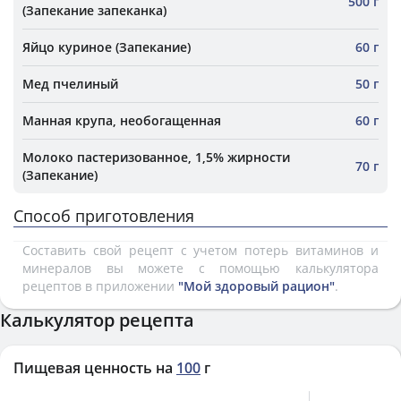
500 г
(Запекание запеканка)
Яйцо куриное (Запекание)
60 г
Мед пчелиный
50 г
Манная крупа, необогащенная
60 г
Молоко пастеризованное, 1,5% жирности
70 г
(Запекание)
Способ приготовления
Составить свой рецепт с учетом потерь витаминов и
минералов вы можете с помощью калькулятора
рецептов в приложении
"Мой здоровый рацион"
.
Калькулятор рецепта
Пищевая ценность на
100
г