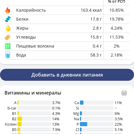
% от РСП
Калорийность
163.4
ккал
10.85
%
Белки
17.8
г
19.78
%
Жиры
2.8
г
4.24
%
Углеводы
15.8
г
11.53
%
Пищевые волокна
0.4
г
2
%
Вода
58.3
г
2.18
%
Добавить в дневник питания
Витамины и минералы
A
3.7%
Ca
11%
b-car
0.1%
Si
~
В1
4.3%
Mg
6%
B2
14%
Na
3.5%
Холин
13%
P
22%
B5
7.9%
Cl
5.1%