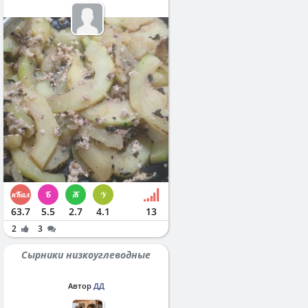
63.7
5.5
2.7
4.1
13
2
3
Сырники низкоуглеводные
Автор
ДД