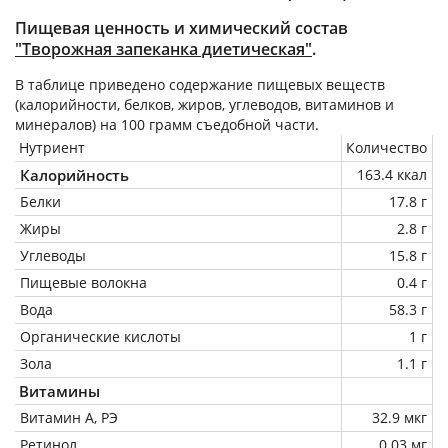
Пищевая ценность и химический состав
"Творожная запеканка диетическая"
.
В таблице приведено содержание пищевых веществ
(калорийности, белков, жиров, углеводов, витаминов и
минералов) на
100 грамм
съедобной части.
Нутриент
Количество
Калорийность
163.4 ккал
Белки
17.8 г
Жиры
2.8 г
Углеводы
15.8 г
Пищевые волокна
0.4 г
Вода
58.3 г
Органические кислоты
1 г
Зола
1.1 г
Витамины
Витамин А, РЭ
32.9 мкг
Ретинол
0.03 мг