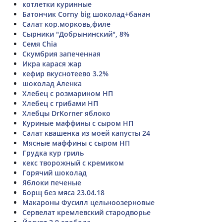
котлетки куринные
Батончик Corny big шоколад+банан
Салат кор.морковь,филе
Сырники "Добрынинский", 8%
Семя Chia
Скумбрия запеченная
Икра карася жар
кефир вкуснотеево 3.2%
шоколад Аленка
Хлебец с розмарином НП
Хлебец с грибами НП
Хлебцы DrKorner яблоко
Куриные маффины с сыром НП
Салат квашенка из моей капусты 24
Мясные маффины с сыром НП
Грудка кур гриль
кекс творожный с кремиком
Горячий шоколад
Яблоки печеные
Борщ без мяса 23.04.18
Макароны Фусилл цельноозерновые
Сервелат кремлевский стародворье