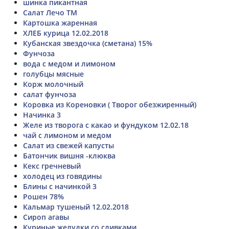
шинка пикантная
Салат Лечо ТМ
Картошка жаренная
ХЛЕБ курица 12.02.2018
Кубанская звездочка (сметана) 15%
Фунчоза
вода с медом и лимоном
голубцы мясные
Корж молочный
салат фунчоза
Коровка из Кореновки ( Творог обезжиренный)
Начинка 3
Желе из творога с какао и фундуком 12.02.18
чай с лимоном и медом
Салат из свежей капусты
Батончик вишня -клюква
Кекс гречневый
холодец из говядины
Блины с начинкой 3
Рошен 78%
Кальмар тушеный 12.02.2018
Сироп агавы
Куриные желудки со сливками