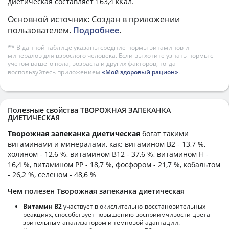
диетическая
составляет 163,4 кКал.
Основной источник: Создан в приложении
пользователем.
Подробнее
.
** В данной таблице указаны средние нормы витаминов и
минералов для взрослого человека. Если вы хотите узнать нормы с
учетом вашего пола, возраста и других факторов, тогда
воспользуйтесь приложением
«Мой здоровый рацион»
.
Полезные свойства ТВОРОЖНАЯ ЗАПЕКАНКА
ДИЕТИЧЕСКАЯ
Творожная запеканка диетическая
богат такими
витаминами и минералами, как: витамином B2 - 13,7 %,
холином - 12,6 %, витамином B12 - 37,6 %, витамином H -
16,4 %, витамином PP - 18,7 %, фосфором - 21,7 %, кобальтом
- 26,2 %, селеном - 48,6 %
Чем полезен Творожная запеканка диетическая
Витамин В2
участвует в окислительно-восстановительных
реакциях, способствует повышению восприимчивости цвета
зрительным анализатором и темновой адаптации.