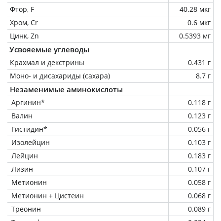
Фтор, F
40.28 мкг
Хром, Cr
0.6 мкг
Цинк, Zn
0.5393 мг
Усвояемые углеводы
Крахмал и декстрины
0.431 г
Моно- и дисахариды (сахара)
8.7 г
Незаменимые аминокислоты
Аргинин*
0.118 г
Валин
0.123 г
Гистидин*
0.056 г
Изолейцин
0.103 г
Лейцин
0.183 г
Лизин
0.107 г
Метионин
0.058 г
Метионин + Цистеин
0.068 г
Треонин
0.089 г