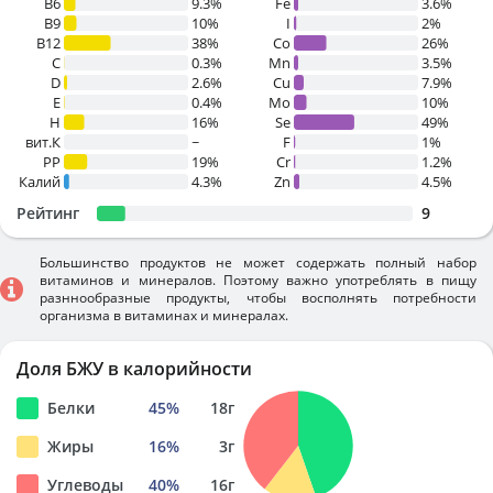
B6
9.3%
Fe
3.6%
B9
10%
I
2%
B12
38%
Co
26%
C
0.3%
Mn
3.5%
D
2.6%
Cu
7.9%
E
0.4%
Mo
10%
H
16%
Se
49%
вит.К
~
F
1%
PP
19%
Cr
1.2%
Калий
4.3%
Zn
4.5%
Рейтинг
9
Большинство продуктов не может содержать полный набор
витаминов и минералов. Поэтому важно употреблять в пищу
разннообразные продукты, чтобы восполнять потребности
организма в витаминах и минералах.
Доля БЖУ в калорийности
Белки
45
%
18
г
Жиры
16
%
3
г
Углеводы
40
%
16
г