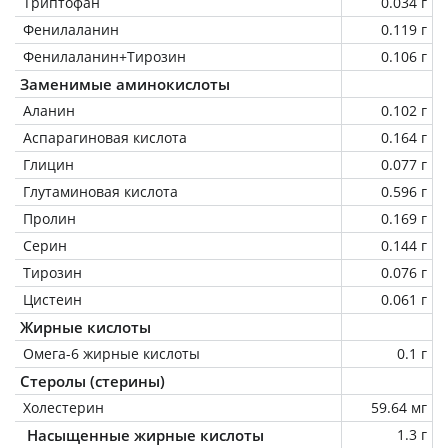
Триптофан
0.034 г
Фенилаланин
0.119 г
Фенилаланин+Тирозин
0.106 г
Заменимые аминокислоты
Аланин
0.102 г
Аспарагиновая кислота
0.164 г
Глицин
0.077 г
Глутаминовая кислота
0.596 г
Пролин
0.169 г
Серин
0.144 г
Тирозин
0.076 г
Цистеин
0.061 г
Жирные кислоты
Омега-6 жирные кислоты
0.1 г
Стеролы (стерины)
Холестерин
59.64 мг
Насыщенные жирные кислоты
1.3 г