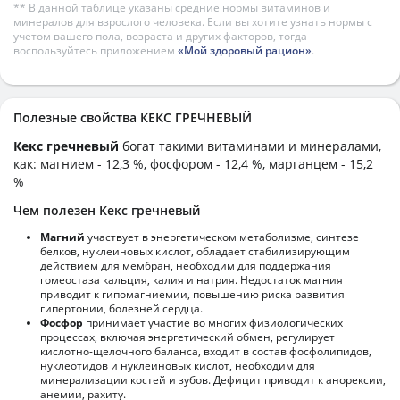
** В данной таблице указаны средние нормы витаминов и
минералов для взрослого человека. Если вы хотите узнать нормы с
учетом вашего пола, возраста и других факторов, тогда
воспользуйтесь приложением
«Мой здоровый рацион»
.
Полезные свойства КЕКС ГРЕЧНЕВЫЙ
Кекс гречневый
богат такими витаминами и минералами,
как: магнием - 12,3 %, фосфором - 12,4 %, марганцем - 15,2
%
Чем полезен Кекс гречневый
Магний
участвует в энергетическом метаболизме, синтезе
белков, нуклеиновых кислот, обладает стабилизирующим
действием для мембран, необходим для поддержания
гомеостаза кальция, калия и натрия. Недостаток магния
приводит к гипомагниемии, повышению риска развития
гипертонии, болезней сердца.
Фосфор
принимает участие во многих физиологических
процессах, включая энергетический обмен, регулирует
кислотно-щелочного баланса, входит в состав фосфолипидов,
нуклеотидов и нуклеиновых кислот, необходим для
минерализации костей и зубов. Дефицит приводит к анорексии,
анемии, рахиту.