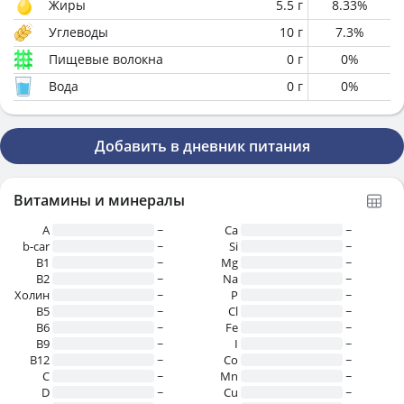
Жиры
5.5
г
8.33
%
Углеводы
10
г
7.3
%
Пищевые волокна
0
г
0
%
Вода
0
г
0
%
Добавить в дневник питания
Витамины и минералы
A
~
Ca
~
b-car
~
Si
~
В1
~
Mg
~
B2
~
Na
~
Холин
~
P
~
B5
~
Cl
~
B6
~
Fe
~
B9
~
I
~
B12
~
Co
~
C
~
Mn
~
D
~
Cu
~