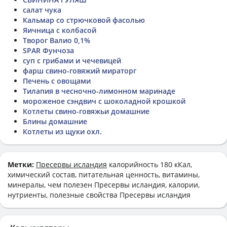
салат чука
Кальмар со стрючковой фасолью
Яичница с колбасой
Творог Валио 0,1%
SPAR Фунчоза
суп с грибами и чечевицей
фарш свино-говяжий мираторг
Печень с овощами
Тилапия в чесночно-лимонном маринаде
мороженое сэндвич с шоколадной крошкой
Котлеты свино-говяжьи домашние
Блины домашние
Котлеты из щуки охл.
Метки:
Пресервы исландия
калорийность 180 кКал,
химический состав, питательная ценность, витамины,
минералы, чем полезен Пресервы исландия, калории,
нутриенты, полезные свойства Пресервы исландия