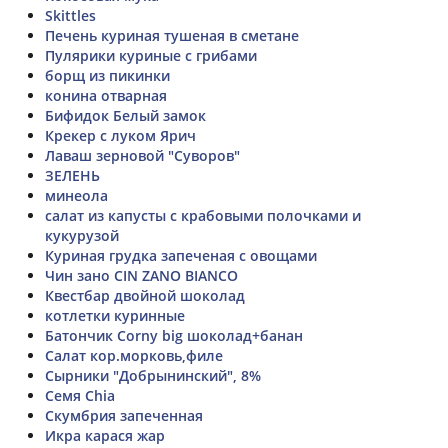
Skittles
Печень куриная тушеная в сметане
Пулярики куриные с грибами
борщ из пикинки
конина отварная
Бифидок Белый замок
Крекер с луком Ярич
Лаваш зерновой "Суворов"
ЗЕЛЕНЬ
минеола
салат из капусты с крабовыми полочками и
кукурузой
Куриная грудка запеченая с овощами
Чин зано CIN ZANO BIANCO
Квестбар двойной шоколад
котлетки куринные
Батончик Corny big шоколад+банан
Салат кор.морковь,филе
Сырники "Добрынинский", 8%
Семя Chia
Скумбрия запеченная
Икра карася жар