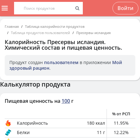
Войти
Главная
Таблица калорийности продуктов
Таблица продуктов пользователей
Пресервы исландия
Калорийность
Пресервы исландия
.
Химический состав и пищевая ценность.
Продукт создан
пользователем
в приложении
Мой
здоровый рацион
.
Калькулятор продукта
Пищевая ценность на
100
г
% от РСП
Калорийность
180
ккал
11.95
%
Белки
11
г
12.22
%