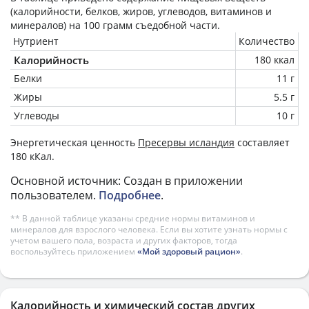
(калорийности, белков, жиров, углеводов, витаминов и
минералов) на
100 грамм
съедобной части.
Нутриент
Количество
Калорийность
180 ккал
Белки
11 г
Жиры
5.5 г
Углеводы
10 г
Энергетическая ценность
Пресервы исландия
составляет
180 кКал.
Основной источник: Создан в приложении
пользователем.
Подробнее
.
** В данной таблице указаны средние нормы витаминов и
минералов для взрослого человека. Если вы хотите узнать нормы с
учетом вашего пола, возраста и других факторов, тогда
воспользуйтесь приложением
«Мой здоровый рацион»
.
Калорийность и химический состав других