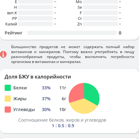
E
~
Mo
~
H
~
Se
~
вит.К
~
F
~
PP
~
Cr
~
Калий
~
Zn
~
Рейтинг
0
Большинство продуктов не может содержать полный набор
витаминов и минералов. Поэтому важно употреблять в пищу
разннообразные продукты, чтобы восполнять потребности
организма в витаминах и минералах.
Доля БЖУ в калорийности
Белки
33
%
11
г
Жиры
37
%
6
г
Углеводы
30
%
10
г
Соотношение белков, жиров и углеводов
1 : 0.5 : 0.9