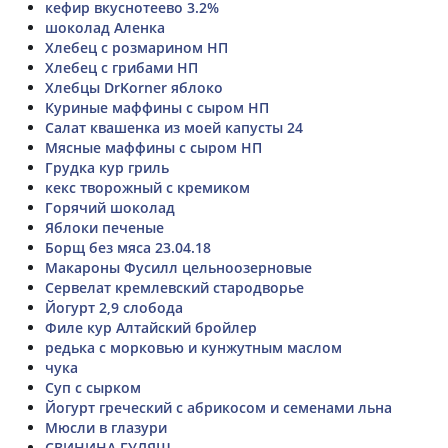
кефир вкуснотеево 3.2%
шоколад Аленка
Хлебец с розмарином НП
Хлебец с грибами НП
Хлебцы DrKorner яблоко
Куриные маффины с сыром НП
Салат квашенка из моей капусты 24
Мясные маффины с сыром НП
Грудка кур гриль
кекс творожный с кремиком
Горячий шоколад
Яблоки печеные
Борщ без мяса 23.04.18
Макароны Фусилл цельноозерновые
Сервелат кремлевский стародворье
Йогурт 2,9 слобода
Филе кур Алтайский бройлер
редька с морковью и кунжутным маслом
чука
Суп с сырком
Йогурт греческий с абрикосом и семенами льна
Мюсли в глазури
СВИНИНА ГУЛЯШ