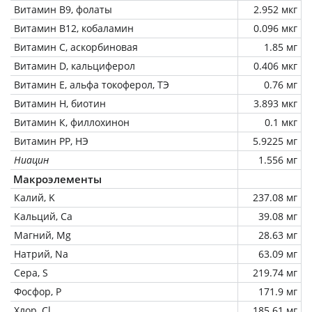
Витамин В9, фолаты
2.952 мкг
Витамин В12, кобаламин
0.096 мкг
Витамин C, аскорбиновая
1.85 мг
Витамин D, кальциферол
0.406 мкг
Витамин Е, альфа токоферол, ТЭ
0.76 мг
Витамин Н, биотин
3.893 мкг
Витамин К, филлохинон
0.1 мкг
Витамин РР, НЭ
5.9225 мг
Ниацин
1.556 мг
Макроэлементы
Калий, K
237.08 мг
Кальций, Ca
39.08 мг
Магний, Mg
28.63 мг
Натрий, Na
63.09 мг
Сера, S
219.74 мг
Фосфор, P
171.9 мг
Хлор, Cl
185.61 мг