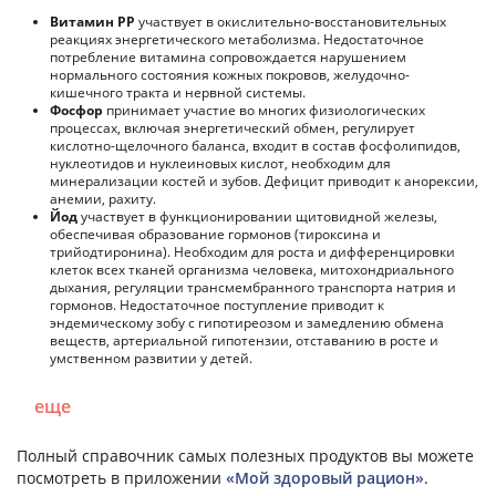
Витамин РР
участвует в окислительно-восстановительных
реакциях энергетического метаболизма. Недостаточное
потребление витамина сопровождается нарушением
нормального состояния кожных покровов, желудочно-
кишечного тракта и нервной системы.
Фосфор
принимает участие во многих физиологических
процессах, включая энергетический обмен, регулирует
кислотно-щелочного баланса, входит в состав фосфолипидов,
нуклеотидов и нуклеиновых кислот, необходим для
минерализации костей и зубов. Дефицит приводит к анорексии,
анемии, рахиту.
Йод
участвует в функционировании щитовидной железы,
обеспечивая образование гормонов (тироксина и
трийодтиронина). Необходим для роста и дифференцировки
клеток всех тканей организма человека, митохондриального
дыхания, регуляции трансмембранного транспорта натрия и
гормонов. Недостаточное поступление приводит к
эндемическому зобу с гипотиреозом и замедлению обмена
веществ, артериальной гипотензии, отставанию в росте и
умственном развитии у детей.
еще
Полный справочник самых полезных продуктов вы можете
посмотреть в приложении
«Мой здоровый рацион»
.