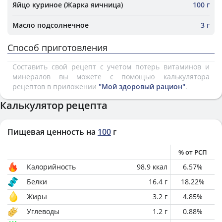
Яйцо куриное (Жарка яичница)
100 г
Масло подсолнечное
3 г
Способ приготовления
Составить свой рецепт с учетом потерь витаминов и
минералов вы можете с помощью калькулятора
рецептов в приложении
"Мой здоровый рацион"
.
Калькулятор рецепта
Пищевая ценность на
100
г
% от РСП
Калорийность
98.9
ккал
6.57
%
Белки
16.4
г
18.22
%
Жиры
3.2
г
4.85
%
Углеводы
1.2
г
0.88
%