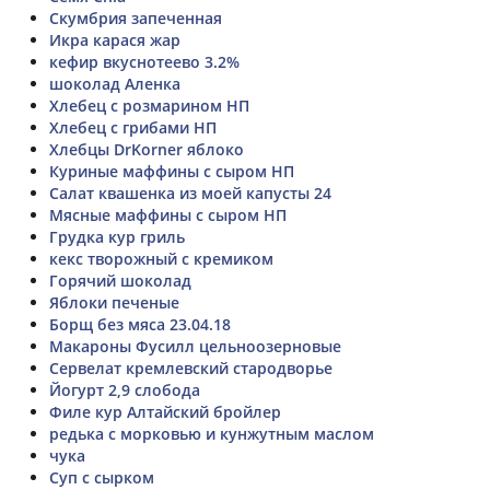
Скумбрия запеченная
Икра карася жар
кефир вкуснотеево 3.2%
шоколад Аленка
Хлебец с розмарином НП
Хлебец с грибами НП
Хлебцы DrKorner яблоко
Куриные маффины с сыром НП
Салат квашенка из моей капусты 24
Мясные маффины с сыром НП
Грудка кур гриль
кекс творожный с кремиком
Горячий шоколад
Яблоки печеные
Борщ без мяса 23.04.18
Макароны Фусилл цельноозерновые
Сервелат кремлевский стародворье
Йогурт 2,9 слобода
Филе кур Алтайский бройлер
редька с морковью и кунжутным маслом
чука
Суп с сырком