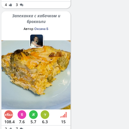
4
3
Запеканка с кабачком и
брокколи
Автор
Оксана Б
108.4
7.6
5.7
6.3
15
2
7