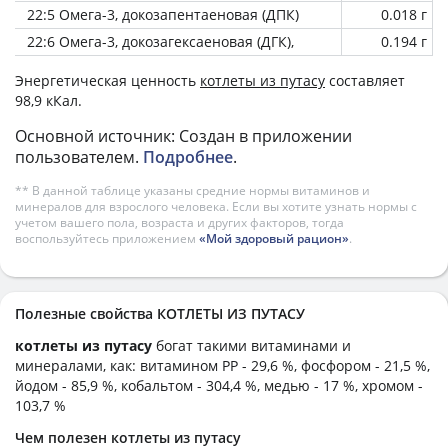
22:5 Омега-3, докозапентаеновая (ДПК)
0.018 г
22:6 Омега-3, докозагексаеновая (ДГК),
0.194 г
Энергетическая ценность
котлеты из путасу
составляет
98,9 кКал.
Основной источник: Создан в приложении
пользователем.
Подробнее
.
** В данной таблице указаны средние нормы витаминов и
минералов для взрослого человека. Если вы хотите узнать нормы с
учетом вашего пола, возраста и других факторов, тогда
воспользуйтесь приложением
«Мой здоровый рацион»
.
Полезные свойства КОТЛЕТЫ ИЗ ПУТАСУ
котлеты из путасу
богат такими витаминами и
минералами, как: витамином PP - 29,6 %, фосфором - 21,5 %,
йодом - 85,9 %, кобальтом - 304,4 %, медью - 17 %, хромом -
103,7 %
Чем полезен котлеты из путасу