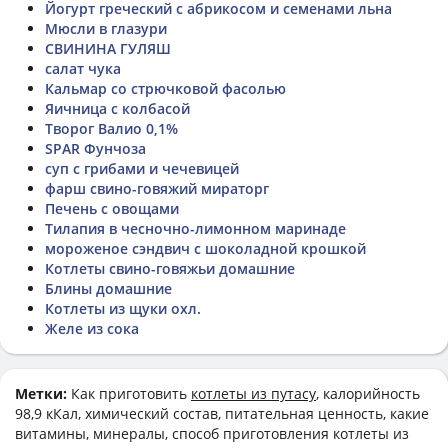
Йогурт греческий с абрикосом и семенами льна
Мюсли в глазури
СВИНИНА ГУЛЯШ
салат чука
Кальмар со стрючковой фасолью
Яичница с колбасой
Творог Валио 0,1%
SPAR Фунчоза
суп с грибами и чечевицей
фарш свино-говяжий мираторг
Печень с овощами
Тилапия в чесночно-лимонном маринаде
мороженое сэндвич с шоколадной крошкой
Котлеты свино-говяжьи домашние
Блины домашние
Котлеты из щуки охл.
Желе из сока
Метки:
Как приготовить
котлеты из путасу
, калорийность
98,9 кКал, химический состав, питательная ценность, какие
витамины, минералы, способ приготовления котлеты из