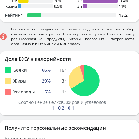
PP
30%
Cr
104%
Калий
9.5%
Zn
11%
Рейтинг
15.2
Большинство продуктов не может содержать полный набор
витаминов и минералов. Поэтому важно употреблять в пищу
разннообразные продукты, чтобы восполнять потребности
организма в витаминах и минералах.
Доля БЖУ в калорийности
Белки
66
%
16
г
Жиры
29
%
3
г
Углеводы
5
%
1
г
Соотношение белков, жиров и углеводов
1 : 0.2 : 0.1
Получите персональные рекомендации
Укажите вашу цель