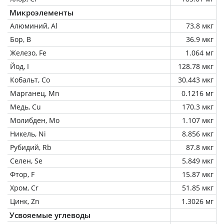
Микроэлементы
Алюминий, Al
73.8 мкг
Бор, B
36.9 мкг
Железо, Fe
1.064 мг
Йод, I
128.78 мкг
Кобальт, Co
30.443 мкг
Марганец, Mn
0.1216 мг
Медь, Cu
170.3 мкг
Молибден, Mo
1.107 мкг
Никель, Ni
8.856 мкг
Рубидий, Rb
87.8 мкг
Селен, Se
5.849 мкг
Фтор, F
15.87 мкг
Хром, Cr
51.85 мкг
Цинк, Zn
1.3026 мг
Усвояемые углеводы