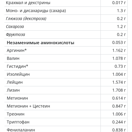
Крахмал и декстрины
0.017 г
Моно- и дисахариды (сахара)
1.3 г
Глюкоза (декстроза)
0.2 г
Сахароза
1.2 г
Фруктоза
0.2 г
Незаменимые аминокислоты
0.053 г
Аргинин*
1.162 г
Валин
1.078 г
Гистидин*
0.73 г
Изолейцин
1.004 г
Лейцин
1.574 г
Лизин
1.708 г
Метионин
0.614 г
Метионин + Цистеин
0.847 г
Треонин
1.006 г
Триптофан
0.244 г
Фенилаланин
0.838 г