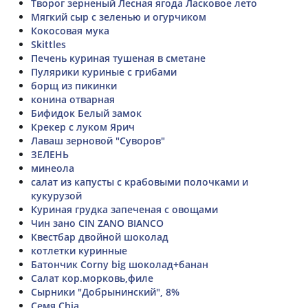
Творог зерненый Лесная ягода Ласковое лето
Мягкий сыр с зеленью и огурчиком
Кокосовая мука
Skittles
Печень куриная тушеная в сметане
Пулярики куриные с грибами
борщ из пикинки
конина отварная
Бифидок Белый замок
Крекер с луком Ярич
Лаваш зерновой "Суворов"
ЗЕЛЕНЬ
минеола
салат из капусты с крабовыми полочками и
кукурузой
Куриная грудка запеченая с овощами
Чин зано CIN ZANO BIANCO
Квестбар двойной шоколад
котлетки куринные
Батончик Corny big шоколад+банан
Салат кор.морковь,филе
Сырники "Добрынинский", 8%
Семя Chia