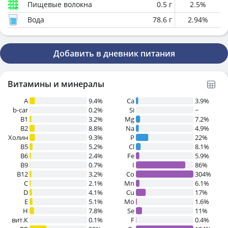
Пищевые волокна
0.5
г
2.5
%
Вода
78.6
г
2.94
%
Добавить в дневник питания
Витамины и минералы
A
9.4%
Ca
3.9%
b-car
0.2%
Si
~
В1
3.2%
Mg
7.2%
B2
8.8%
Na
4.9%
Холин
9.3%
P
22%
B5
5.2%
Cl
8.1%
B6
2.4%
Fe
5.9%
B9
0.7%
I
86%
B12
3.2%
Co
304%
C
2.1%
Mn
6.1%
D
4.1%
Cu
17%
E
5.1%
Mo
1.6%
H
7.8%
Se
11%
вит.К
0.1%
F
0.4%