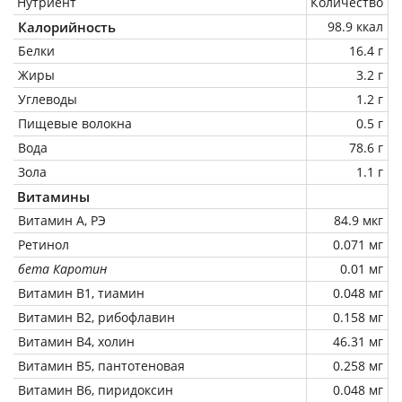
Нутриент
Количество
Калорийность
98.9 ккал
Белки
16.4 г
Жиры
3.2 г
Углеводы
1.2 г
Пищевые волокна
0.5 г
Вода
78.6 г
Зола
1.1 г
Витамины
Витамин А, РЭ
84.9 мкг
Ретинол
0.071 мг
бета Каротин
0.01 мг
Витамин В1, тиамин
0.048 мг
Витамин В2, рибофлавин
0.158 мг
Витамин В4, холин
46.31 мг
Витамин В5, пантотеновая
0.258 мг
Витамин В6, пиридоксин
0.048 мг