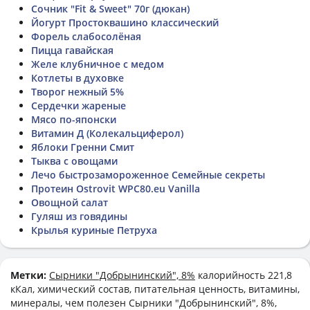
Сочник "Fit & Sweet" 70г (дюкан)
Йогурт Простоквашино классический
Форель слабосолёная
Пицца гавайская
Желе клубничное с медом
Котлеты в духовке
Творог нежный 5%
Сердечки жареные
Мясо по-японски
Витамин Д (Колекальциферол)
Яблоки Гренни Смит
Тыква с овощами
Лечо быстрозамороженное Семейные секреты
Протеин Ostrovit WPC80.eu Vanilla
Овощной салат
Гуляш из говядины
Крылья куриные Петруха
Метки:
Сырники "Добрынинский", 8%
калорийность 221,8
кКал, химический состав, питательная ценность, витамины,
минералы, чем полезен Сырники "Добрынинский", 8%,