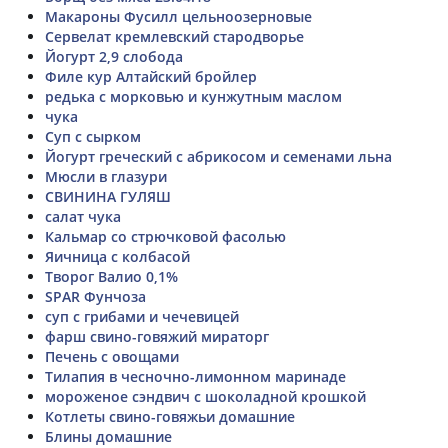
Макароны Фусилл цельноозерновые
Сервелат кремлевский стародворье
Йогурт 2,9 слобода
Филе кур Алтайский бройлер
редька с морковью и кунжутным маслом
чука
Суп с сырком
Йогурт греческий с абрикосом и семенами льна
Мюсли в глазури
СВИНИНА ГУЛЯШ
салат чука
Кальмар со стрючковой фасолью
Яичница с колбасой
Творог Валио 0,1%
SPAR Фунчоза
суп с грибами и чечевицей
фарш свино-говяжий мираторг
Печень с овощами
Тилапия в чесночно-лимонном маринаде
мороженое сэндвич с шоколадной крошкой
Котлеты свино-говяжьи домашние
Блины домашние