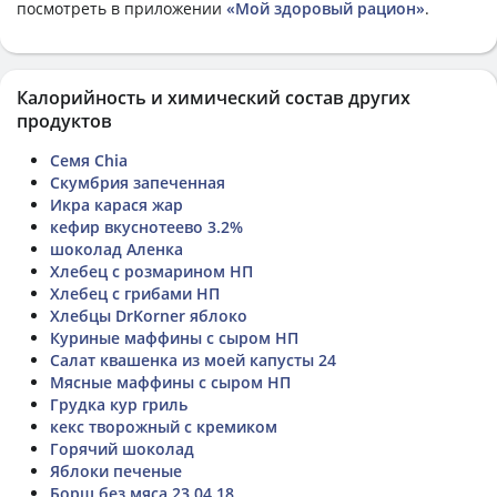
посмотреть в приложении
«Мой здоровый рацион»
.
Калорийность и химический состав других
продуктов
Семя Chia
Скумбрия запеченная
Икра карася жар
кефир вкуснотеево 3.2%
шоколад Аленка
Хлебец с розмарином НП
Хлебец с грибами НП
Хлебцы DrKorner яблоко
Куриные маффины с сыром НП
Салат квашенка из моей капусты 24
Мясные маффины с сыром НП
Грудка кур гриль
кекс творожный с кремиком
Горячий шоколад
Яблоки печеные
Борщ без мяса 23.04.18