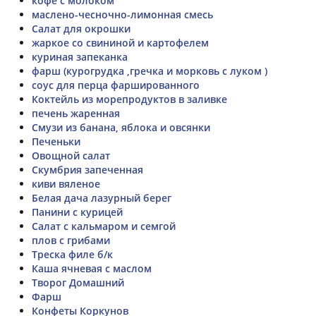
кофе с молоком
маслено-чесночно-лимонная смесь
Салат для окрошки
жаркое со свининой и картофелем
куриная запеканка
фарш (курогрудка ,гречка и морковь с луком )
соус для перца фаршированного
Коктейль из морепродуктов в заливке
печень жаренная
Смузи из банана, яблока и овсянки
Печеньки
Овощной салат
Скумбрия запеченная
киви вяленое
Белая дача лазурный берег
Панини с курицей
Салат с кальмаром и семгой
плов с грибами
Треска филе б/к
Каша ячневая с маслом
Творог Домашний
Фарш
Конфеты Коркунов