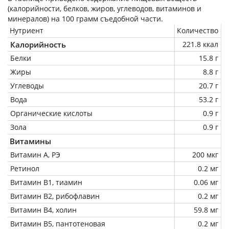
(калорийности, белков, жиров, углеводов, витаминов и
минералов) на
100 грамм
съедобной части.
Нутриент
Количество
Калорийность
221.8 ккал
Белки
15.8 г
Жиры
8.8 г
Углеводы
20.7 г
Вода
53.2 г
Органические кислоты
0.9 г
Зола
0.9 г
Витамины
Витамин А, РЭ
200 мкг
Ретинол
0.2 мг
Витамин В1, тиамин
0.06 мг
Витамин В2, рибофлавин
0.2 мг
Витамин В4, холин
59.8 мг
Витамин В5, пантотеновая
0.2 мг