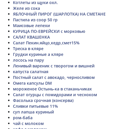
Котлеты из щуки охл.
Желе из сока
ЯБЛОЧНЫЙ ПИРОГ (ШАРЛОТКА) НА СМЕТАНЕ
Пастила из соор 50 гр
Маисовые лепехи
КУРИЦА ПО-ЕВРЕЙСКИ с морковью
САЛАТ КВАШЕНКА
Салат Пекин.яйцо,кедр,смет15%
Треска в кляре
Грудки куриные а кляре
лосось на пару
Ленивый вареник с творогом и вишней
капуста салатная
Постный салат с авокадо, черносливом
Омега капсулы DM
мороженое Остынь-ка в стаканьчиках
Салат огурцы с помидорами и чесноком
Фасолька срочная (консерва)
Сливки питьевые 11%
суп лапша куриный
ром-баба
чай с молоком