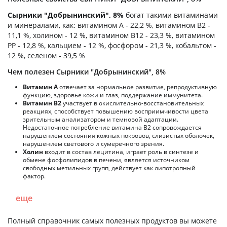
Сырники "Добрынинский", 8%
богат такими витаминами
и минералами, как: витамином А - 22,2 %, витамином B2 -
11,1 %, холином - 12 %, витамином B12 - 23,3 %, витамином
PP - 12,8 %, кальцием - 12 %, фосфором - 21,3 %, кобальтом -
12 %, селеном - 39,5 %
Чем полезен Сырники "Добрынинский", 8%
Витамин А
отвечает за нормальное развитие, репродуктивную
функцию, здоровье кожи и глаз, поддержание иммунитета.
Витамин В2
участвует в окислительно-восстановительных
реакциях, способствует повышению восприимчивости цвета
зрительным анализатором и темновой адаптации.
Недостаточное потребление витамина В2 сопровождается
нарушением состояния кожных покровов, слизистых оболочек,
нарушением светового и сумеречного зрения.
Холин
входит в состав лецитина, играет роль в синтезе и
обмене фосфолипидов в печени, является источником
свободных метильных групп, действует как липотропный
фактор.
еще
Полный справочник самых полезных продуктов вы можете