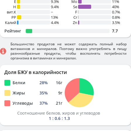
E
9.3%
Mo
11%
H
9.4%
Se
40%
вит.К
~
F
0.7%
PP
13%
Cr
0.8%
Калий
4.4%
Zn
3.5%
Рейтинг
7.7
Большинство продуктов не может содержать полный набор
витаминов и минералов. Поэтому важно употреблять в пищу
разннообразные продукты, чтобы восполнять потребности
организма в витаминах и минералах.
Доля БЖУ в калорийности
Белки
28
%
16
г
Жиры
35
%
9
г
Углеводы
37
%
21
г
Соотношение белков, жиров и углеводов
1 : 0.6 : 1.3