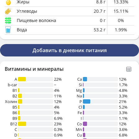
Жиры
8.8
г
13.33
%
Углеводы
20.7
г
15.11
%
Пищевые волокна
0
г
0
%
Вода
53.2
г
1.99
%
Добавить в дневник питания
Витамины и минералы
A
22%
Ca
12%
b-car
~
Si
1.7%
В1
4%
Mg
4.8%
B2
11%
Na
3.3%
Холин
12%
P
21%
B5
4%
Cl
5.2%
B6
5%
Fe
3.3%
B9
6.9%
I
1.1%
B12
23%
Co
12%
C
0.3%
Mn
3.6%
D
0.9%
Cu
6.8%