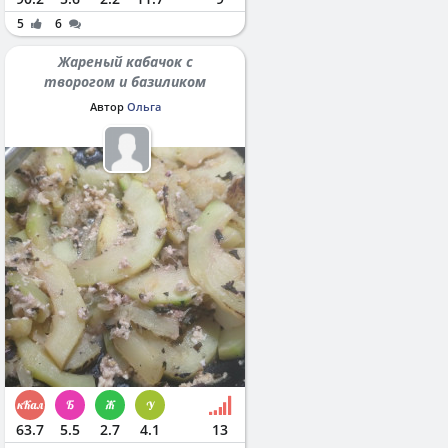
5
6
Жареный кабачок с
творогом и базиликом
Автор
Ольга
63.7
5.5
2.7
4.1
13