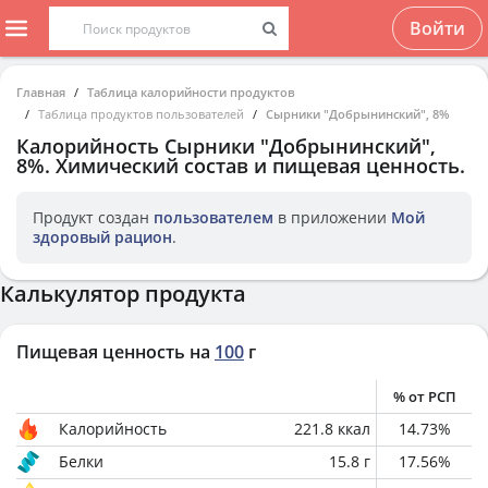
Войти
Главная
Таблица калорийности продуктов
Таблица продуктов пользователей
Сырники "Добрынинский", 8%
Калорийность
Сырники "Добрынинский",
8%
. Химический состав и пищевая ценность.
Продукт создан
пользователем
в приложении
Мой
здоровый рацион
.
Калькулятор продукта
Пищевая ценность на
100
г
% от РСП
Калорийность
221.8
ккал
14.73
%
Белки
15.8
г
17.56
%