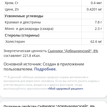
Хром, Cr
0.4 мкг
Цинк, Zn
0.4201 мг
Усвояемые углеводы
Крахмал и декстрины
7.8 г
Моно- и дисахариды (сахара)
2.3 г
Стеролы (стерины)
Холестерин
62.6 мг
Энергетическая ценность
Сырники "Добрынинский", 8%
составляет 221,8 кКал.
Основной источник: Создан в приложении
пользователем.
Подробнее
.
** В данной таблице указаны средние нормы витаминов и
минералов для взрослого человека. Если вы хотите узнать нормы с
учетом вашего пола, возраста и других факторов, тогда
воспользуйтесь приложением
«Мой здоровый рацион»
.
Полезные свойства СЫРНИКИ "ДОБРЫНИНСКИЙ", 8%