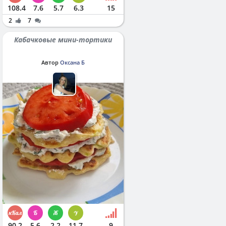
108.4
7.6
5.7
6.3
15
2
7
Кабачковые мини-тортики
Автор
Оксана Б
90.2
5.6
2.2
11.7
9