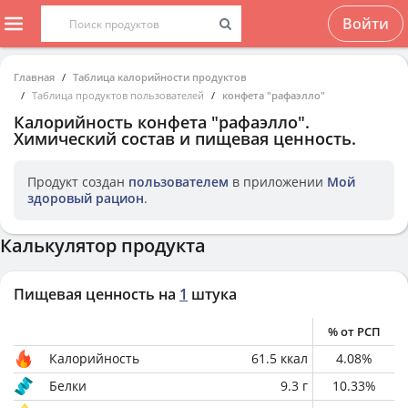
Войти
Главная
Таблица калорийности продуктов
Таблица продуктов пользователей
конфета "рафаэлло"
Калорийность
конфета "рафаэлло"
.
Химический состав и пищевая ценность.
Продукт создан
пользователем
в приложении
Мой
здоровый рацион
.
Калькулятор продукта
Пищевая ценность на
1
штука
% от РСП
Калорийность
61.5
ккал
4.08
%
Белки
9.3
г
10.33
%