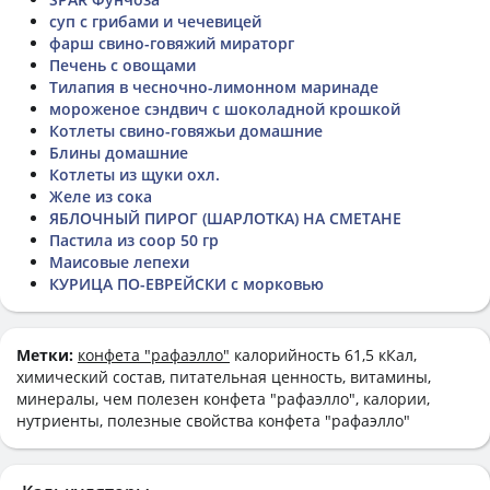
суп с грибами и чечевицей
фарш свино-говяжий мираторг
Печень с овощами
Тилапия в чесночно-лимонном маринаде
мороженое сэндвич с шоколадной крошкой
Котлеты свино-говяжьи домашние
Блины домашние
Котлеты из щуки охл.
Желе из сока
ЯБЛОЧНЫЙ ПИРОГ (ШАРЛОТКА) НА СМЕТАНЕ
Пастила из соор 50 гр
Маисовые лепехи
КУРИЦА ПО-ЕВРЕЙСКИ с морковью
Метки:
конфета "рафаэлло"
калорийность 61,5 кКал,
химический состав, питательная ценность, витамины,
минералы, чем полезен конфета "рафаэлло", калории,
нутриенты, полезные свойства конфета "рафаэлло"