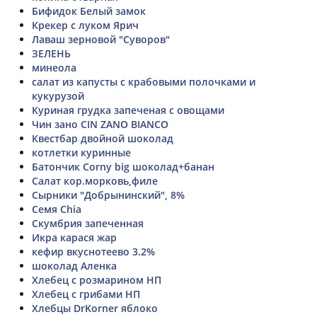
Бифидок Белый замок
Крекер с луком Ярич
Лаваш зерновой "Суворов"
ЗЕЛЕНЬ
минеола
салат из капусты с крабовыми полочками и
кукурузой
Куриная грудка запеченая с овощами
Чин зано CIN ZANO BIANCO
Квестбар двойной шоколад
котлетки куринные
Батончик Corny big шоколад+банан
Салат кор.морковь,филе
Сырники "Добрынинский", 8%
Семя Chia
Скумбрия запеченная
Икра карася жар
кефир вкуснотеево 3.2%
шоколад Аленка
Хлебец с розмарином НП
Хлебец с грибами НП
Хлебцы DrKorner яблоко