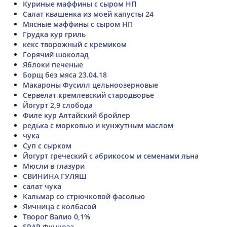
Куриные маффины с сыром НП
Салат квашенка из моей капусты 24
Мясные маффины с сыром НП
Грудка кур гриль
кекс творожный с кремиком
Горячий шоколад
Яблоки печеные
Борщ без мяса 23.04.18
Макароны Фусилл цельноозерновые
Сервелат кремлевский стародворье
Йогурт 2,9 слобода
Филе кур Алтайский бройлер
редька с морковью и кунжутным маслом
чука
Суп с сырком
Йогурт греческий с абрикосом и семенами льна
Мюсли в глазури
СВИНИНА ГУЛЯШ
салат чука
Кальмар со стрючковой фасолью
Яичница с колбасой
Творог Валио 0,1%
SPAR Фунчоза