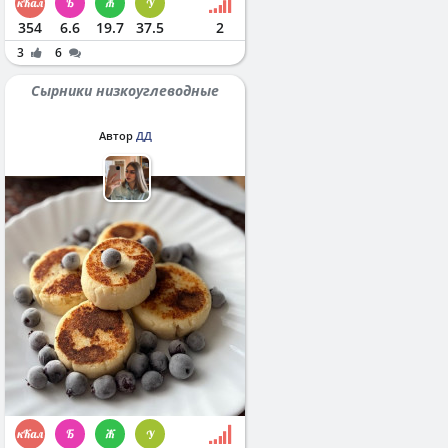
354
6.6
19.7
37.5
2
3
6
Сырники низкоуглеводные
Автор
ДД