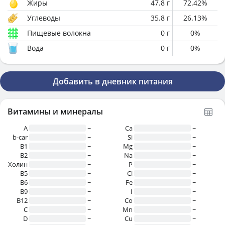
Жиры
47.8
г
72.42
%
Углеводы
35.8
г
26.13
%
Пищевые волокна
0
г
0
%
Вода
0
г
0
%
Добавить в дневник питания
Витамины и минералы
A
~
Ca
~
b-car
~
Si
~
В1
~
Mg
~
B2
~
Na
~
Холин
~
P
~
B5
~
Cl
~
B6
~
Fe
~
B9
~
I
~
B12
~
Co
~
C
~
Mn
~
D
~
Cu
~