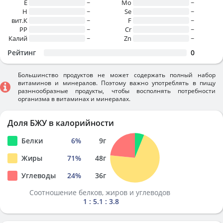
E
~
Mo
~
H
~
Se
~
вит.К
~
F
~
PP
~
Cr
~
Калий
~
Zn
~
Рейтинг
0
Большинство продуктов не может содержать полный набор
витаминов и минералов. Поэтому важно употреблять в пищу
разннообразные продукты, чтобы восполнять потребности
организма в витаминах и минералах.
Доля БЖУ в калорийности
Белки
6
%
9
г
Жиры
71
%
48
г
Углеводы
24
%
36
г
Соотношение белков, жиров и углеводов
1 : 5.1 : 3.8