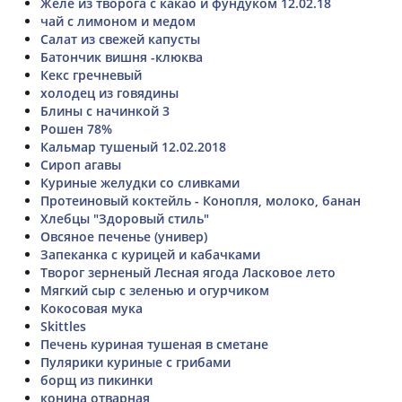
Желе из творога с какао и фундуком 12.02.18
чай с лимоном и медом
Салат из свежей капусты
Батончик вишня -клюква
Кекс гречневый
холодец из говядины
Блины с начинкой 3
Рошен 78%
Кальмар тушеный 12.02.2018
Сироп агавы
Куриные желудки со сливками
Протеиновый коктейль - Конопля, молоко, банан
Хлебцы "Здоровый стиль"
Овсяное печенье (универ)
Запеканка с курицей и кабачками
Творог зерненый Лесная ягода Ласковое лето
Мягкий сыр с зеленью и огурчиком
Кокосовая мука
Skittles
Печень куриная тушеная в сметане
Пулярики куриные с грибами
борщ из пикинки
конина отварная