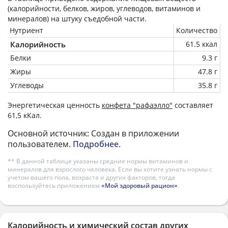
(калорийности, белков, жиров, углеводов, витаминов и
минералов) на
штуку
съедобной части.
Нутриент
Количество
Калорийность
61.5 ккал
Белки
9.3 г
Жиры
47.8 г
Углеводы
35.8 г
Энергетическая ценность
конфета "рафаэлло"
составляет
61,5 кКал.
Основной источник: Создан в приложении
пользователем.
Подробнее
.
** В данной таблице указаны средние нормы витаминов и
минералов для взрослого человека. Если вы хотите узнать нормы с
учетом вашего пола, возраста и других факторов, тогда
воспользуйтесь приложением
«Мой здоровый рацион»
.
Калорийность и химический состав других