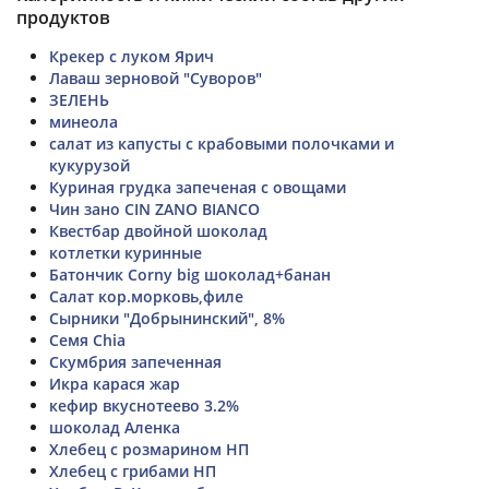
продуктов
Крекер с луком Ярич
Лаваш зерновой "Суворов"
ЗЕЛЕНЬ
минеола
салат из капусты с крабовыми полочками и
кукурузой
Куриная грудка запеченая с овощами
Чин зано CIN ZANO BIANCO
Квестбар двойной шоколад
котлетки куринные
Батончик Corny big шоколад+банан
Салат кор.морковь,филе
Сырники "Добрынинский", 8%
Семя Chia
Скумбрия запеченная
Икра карася жар
кефир вкуснотеево 3.2%
шоколад Аленка
Хлебец с розмарином НП
Хлебец с грибами НП