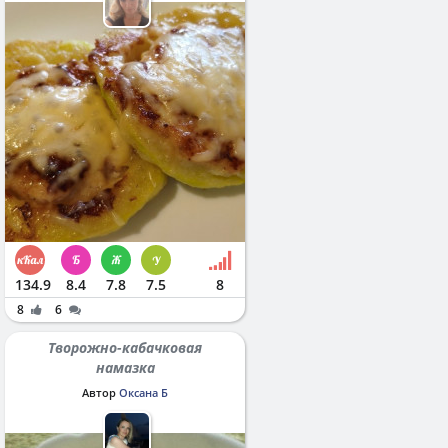
134.9
8.4
7.8
7.5
8
8
6
Творожно-кабачковая
намазка
Автор
Оксана Б