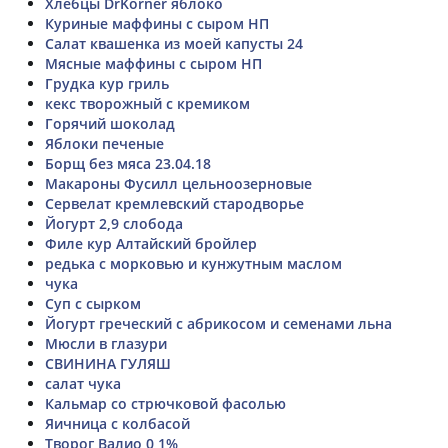
Хлебцы DrKorner яблоко
Куриные маффины с сыром НП
Салат квашенка из моей капусты 24
Мясные маффины с сыром НП
Грудка кур гриль
кекс творожный с кремиком
Горячий шоколад
Яблоки печеные
Борщ без мяса 23.04.18
Макароны Фусилл цельноозерновые
Сервелат кремлевский стародворье
Йогурт 2,9 слобода
Филе кур Алтайский бройлер
редька с морковью и кунжутным маслом
чука
Суп с сырком
Йогурт греческий с абрикосом и семенами льна
Мюсли в глазури
СВИНИНА ГУЛЯШ
салат чука
Кальмар со стрючковой фасолью
Яичница с колбасой
Творог Валио 0,1%