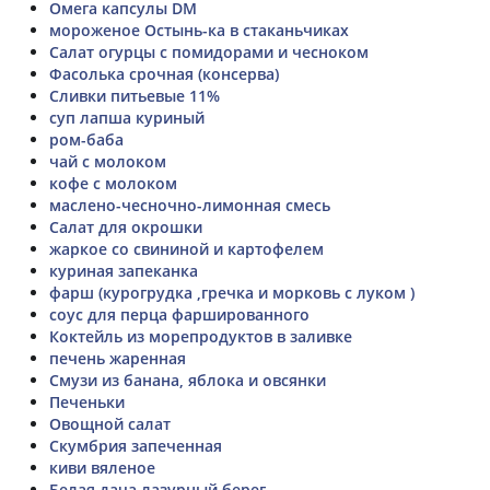
Омега капсулы DM
мороженое Остынь-ка в стаканьчиках
Салат огурцы с помидорами и чесноком
Фасолька срочная (консерва)
Сливки питьевые 11%
суп лапша куриный
ром-баба
чай с молоком
кофе с молоком
маслено-чесночно-лимонная смесь
Салат для окрошки
жаркое со свининой и картофелем
куриная запеканка
фарш (курогрудка ,гречка и морковь с луком )
соус для перца фаршированного
Коктейль из морепродуктов в заливке
печень жаренная
Смузи из банана, яблока и овсянки
Печеньки
Овощной салат
Скумбрия запеченная
киви вяленое
Белая дача лазурный берег