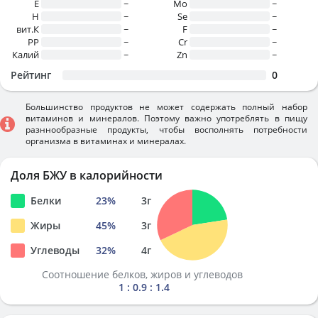
E
~
Mo
~
H
~
Se
~
вит.К
~
F
~
PP
~
Cr
~
Калий
~
Zn
~
Рейтинг
0
Большинство продуктов не может содержать полный набор
витаминов и минералов. Поэтому важно употреблять в пищу
разннообразные продукты, чтобы восполнять потребности
организма в витаминах и минералах.
Доля БЖУ в калорийности
Белки
23
%
3
г
Жиры
45
%
3
г
Углеводы
32
%
4
г
Соотношение белков, жиров и углеводов
1 : 0.9 : 1.4