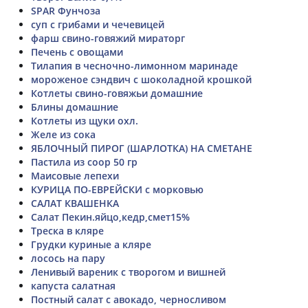
SPAR Фунчоза
суп с грибами и чечевицей
фарш свино-говяжий мираторг
Печень с овощами
Тилапия в чесночно-лимонном маринаде
мороженое сэндвич с шоколадной крошкой
Котлеты свино-говяжьи домашние
Блины домашние
Котлеты из щуки охл.
Желе из сока
ЯБЛОЧНЫЙ ПИРОГ (ШАРЛОТКА) НА СМЕТАНЕ
Пастила из соор 50 гр
Маисовые лепехи
КУРИЦА ПО-ЕВРЕЙСКИ с морковью
САЛАТ КВАШЕНКА
Салат Пекин.яйцо,кедр,смет15%
Треска в кляре
Грудки куриные а кляре
лосось на пару
Ленивый вареник с творогом и вишней
капуста салатная
Постный салат с авокадо, черносливом