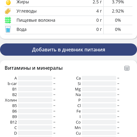
Жиры
2.5
г
3.79
%
Углеводы
4
г
2.92
%
Пищевые волокна
0
г
0
%
Вода
0
г
0
%
Добавить в дневник питания
Витамины и минералы
A
~
Ca
~
b-car
~
Si
~
В1
~
Mg
~
B2
~
Na
~
Холин
~
P
~
B5
~
Cl
~
B6
~
Fe
~
B9
~
I
~
B12
~
Co
~
C
~
Mn
~
D
~
Cu
~