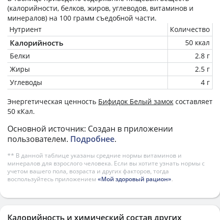
(калорийности, белков, жиров, углеводов, витаминов и
минералов) на
100 грамм
съедобной части.
Нутриент
Количество
Калорийность
50 ккал
Белки
2.8 г
Жиры
2.5 г
Углеводы
4 г
Энергетическая ценность
Бифидок Белый замок
составляет
50 кКал.
Основной источник: Создан в приложении
пользователем.
Подробнее
.
** В данной таблице указаны средние нормы витаминов и
минералов для взрослого человека. Если вы хотите узнать нормы с
учетом вашего пола, возраста и других факторов, тогда
воспользуйтесь приложением
«Мой здоровый рацион»
.
Калорийность и химический состав других