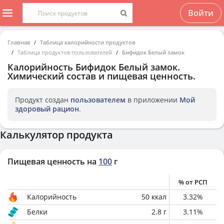
Войти
Главная
Таблица калорийности продуктов
Таблица продуктов пользователей
Бифидок Белый замок
Калорийность
Бифидок Белый замок
.
Химический состав и пищевая ценность.
Продукт создан
пользователем
в приложении
Мой
здоровый рацион
.
Калькулятор продукта
Пищевая ценность на
100
г
% от РСП
Калорийность
50
ккал
3.32
%
Белки
2.8
г
3.11
%