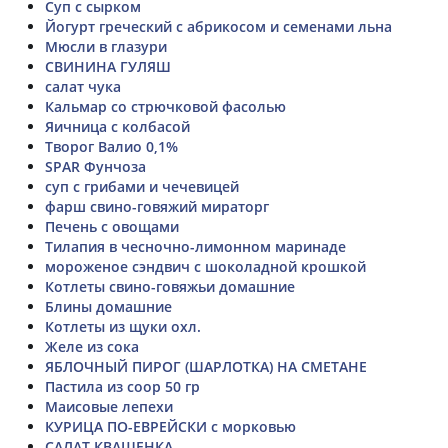
Суп с сырком
Йогурт греческий с абрикосом и семенами льна
Мюсли в глазури
СВИНИНА ГУЛЯШ
салат чука
Кальмар со стрючковой фасолью
Яичница с колбасой
Творог Валио 0,1%
SPAR Фунчоза
суп с грибами и чечевицей
фарш свино-говяжий мираторг
Печень с овощами
Тилапия в чесночно-лимонном маринаде
мороженое сэндвич с шоколадной крошкой
Котлеты свино-говяжьи домашние
Блины домашние
Котлеты из щуки охл.
Желе из сока
ЯБЛОЧНЫЙ ПИРОГ (ШАРЛОТКА) НА СМЕТАНЕ
Пастила из соор 50 гр
Маисовые лепехи
КУРИЦА ПО-ЕВРЕЙСКИ с морковью
САЛАТ КВАШЕНКА