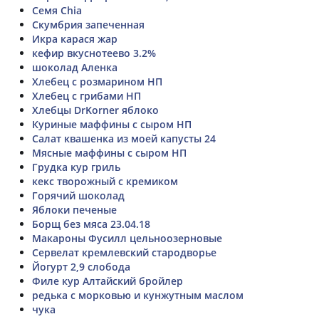
Семя Chia
Скумбрия запеченная
Икра карася жар
кефир вкуснотеево 3.2%
шоколад Аленка
Хлебец с розмарином НП
Хлебец с грибами НП
Хлебцы DrKorner яблоко
Куриные маффины с сыром НП
Салат квашенка из моей капусты 24
Мясные маффины с сыром НП
Грудка кур гриль
кекс творожный с кремиком
Горячий шоколад
Яблоки печеные
Борщ без мяса 23.04.18
Макароны Фусилл цельноозерновые
Сервелат кремлевский стародворье
Йогурт 2,9 слобода
Филе кур Алтайский бройлер
редька с морковью и кунжутным маслом
чука