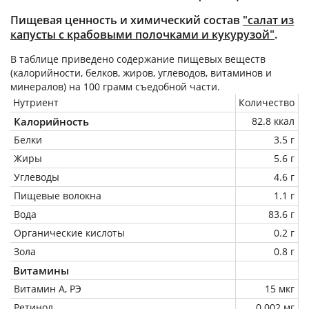
Пищевая ценность и химический состав
"салат из
капусты с крабовыми полочками и кукурузой"
.
В таблице приведено содержание пищевых веществ
(калорийности, белков, жиров, углеводов, витаминов и
минералов) на
100 грамм
съедобной части.
Нутриент
Количество
Калорийность
82.8 ккал
Белки
3.5 г
Жиры
5.6 г
Углеводы
4.6 г
Пищевые волокна
1.1 г
Вода
83.6 г
Органические кислоты
0.2 г
Зола
0.8 г
Витамины
Витамин А, РЭ
15 мкг
Ретинол
0.002 мг