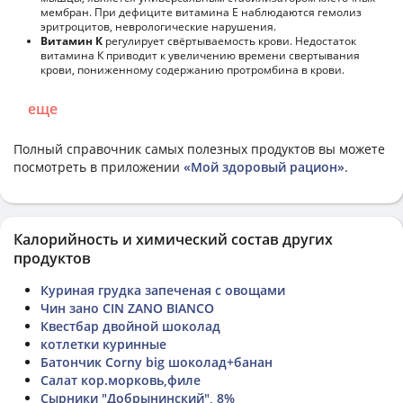
мембран. При дефиците витамина Е наблюдаются гемолиз
эритроцитов, неврологические нарушения.
Витамин К
регулирует свёртываемость крови. Недостаток
витамина К приводит к увеличению времени свертывания
крови, пониженному содержанию протромбина в крови.
еще
Полный справочник самых полезных продуктов вы можете
посмотреть в приложении
«Мой здоровый рацион»
.
Калорийность и химический состав других
продуктов
Куриная грудка запеченая с овощами
Чин зано CIN ZANO BIANCO
Квестбар двойной шоколад
котлетки куринные
Батончик Corny big шоколад+банан
Салат кор.морковь,филе
Сырники "Добрынинский", 8%