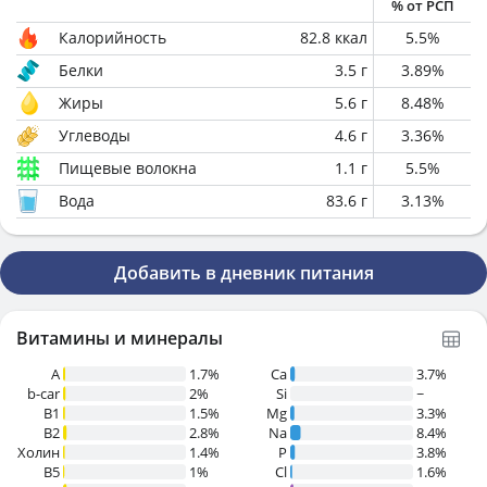
% от РСП
Калорийность
82.8
ккал
5.5
%
Белки
3.5
г
3.89
%
Жиры
5.6
г
8.48
%
Углеводы
4.6
г
3.36
%
Пищевые волокна
1.1
г
5.5
%
Вода
83.6
г
3.13
%
Добавить в дневник питания
Витамины и минералы
A
1.7%
Ca
3.7%
b-car
2%
Si
~
В1
1.5%
Mg
3.3%
B2
2.8%
Na
8.4%
Холин
1.4%
P
3.8%
B5
1%
Cl
1.6%