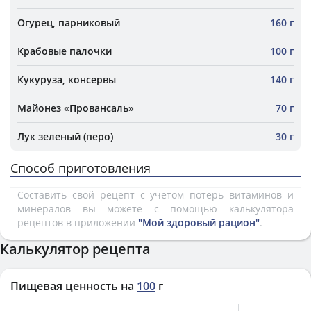
Огурец, парниковый
160 г
Крабовые палочки
100 г
Кукуруза, консервы
140 г
Майонез «Провансаль»
70 г
Лук зеленый (перо)
30 г
Способ приготовления
Составить свой рецепт с учетом потерь витаминов и
минералов вы можете с помощью калькулятора
рецептов в приложении
"Мой здоровый рацион"
.
Калькулятор рецепта
Пищевая ценность на
100
г