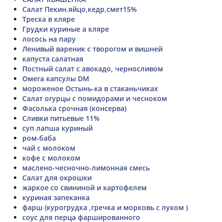
Салат Пекин.яйцо,кедр,смет15%
Треска в кляре
Грудки куриные а кляре
лосось на пару
Ленивый вареник с творогом и вишней
капуста салатная
Постный салат с авокадо, черносливом
Омега капсулы DM
мороженое Остынь-ка в стаканьчиках
Салат огурцы с помидорами и чесноком
Фасолька срочная (консерва)
Сливки питьевые 11%
суп лапша куриный
ром-баба
чай с молоком
кофе с молоком
маслено-чесночно-лимонная смесь
Салат для окрошки
жаркое со свининой и картофелем
куриная запеканка
фарш (курогрудка ,гречка и морковь с луком )
соус для перца фаршированного