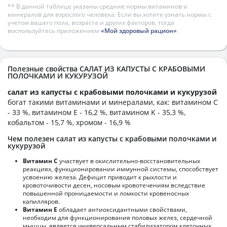
** В данной таблице указаны средние нормы витаминов и
минералов для взрослого человека. Если вы хотите узнать нормы с
учетом вашего пола, возраста и других факторов, тогда
воспользуйтесь приложением
«Мой здоровый рацион»
.
Полезные свойства САЛАТ ИЗ КАПУСТЫ С КРАБОВЫМИ
ПОЛОЧКАМИ И КУКУРУЗОЙ
салат из капусты с крабовыми полочками и кукурузой
богат такими витаминами и минералами, как: витамином C
- 33 %, витамином E - 16,2 %, витамином K - 35,3 %,
кобальтом - 15,7 %, хромом - 16,9 %
Чем полезен салат из капусты с крабовыми полочками и
кукурузой
Витамин С
участвует в окислительно-восстановительных
реакциях, функционировании иммунной системы, способствует
усвоению железа. Дефицит приводит к рыхлости и
кровоточивости десен, носовым кровотечениям вследствие
повышенной проницаемости и ломкости кровеносных
капилляров.
Витамин Е
обладает антиоксидантными свойствами,
необходим для функционирования половых желез, сердечной
мышцы, является универсальным стабилизатором клеточных