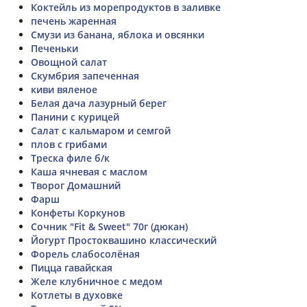
Коктейль из морепродуктов в заливке
печень жаренная
Смузи из банана, яблока и овсянки
Печеньки
Овощной салат
Скумбрия запеченная
киви вяленое
Белая дача лазурный берег
Панини с курицей
Салат с кальмаром и семгой
плов с грибами
Треска филе б/к
Каша ячневая с маслом
Творог Домашний
Фарш
Конфеты Коркунов
Сочник "Fit & Sweet" 70г (дюкан)
Йогурт Простоквашино классический
Форель слабосолёная
Пицца гавайская
Желе клубничное с медом
Котлеты в духовке