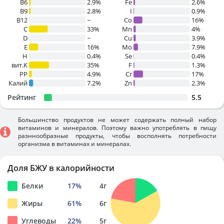
B6
2.9%
Fe
2.6%
B9
2.8%
I
0.9%
B12
~
Co
16%
C
33%
Mn
4%
D
~
Cu
3.9%
E
16%
Mo
7.9%
H
0.4%
Se
0.4%
вит.К
35%
F
1.3%
PP
4.9%
Cr
17%
Калий
7.2%
Zn
2.3%
Рейтинг
5.5
Большинство продуктов не может содержать полный набор
витаминов и минералов. Поэтому важно употреблять в пищу
разннообразные продукты, чтобы восполнять потребности
организма в витаминах и минералах.
Доля БЖУ в калорийности
Белки
17
%
4
г
Жиры
61
%
6
г
Углеводы
22
%
5
г