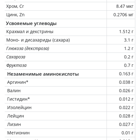
Хром, Cr
8.47 мкг
Цинк, Zn
0.2706 мг
Усвояемые углеводы
Крахмал и декстрины
1.512 г
Моно- и дисахариды (сахара)
3.1 г
Глюкоза (декстроза)
1.2 г
Сахароза
0.2 г
Фруктоза
0.7 г
Незаменимые аминокислоты
0.163 г
Аргинин*
0.038 г
Валин
0.026 г
Гистидин*
0.012 г
Изолейцин
0.022 г
Лейцин
0.028 г
Лизин
0.027 г
Метионин
0.01 г