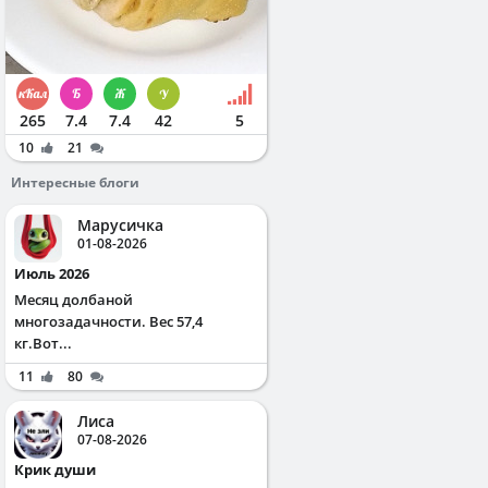
265
7.4
7.4
42
5
10
21
Интересные блоги
Марусичка
01-08-2026
Июль 2026
Месяц долбаной
многозадачности. Вес 57,4
кг.Вот...
11
80
Лиса
07-08-2026
Крик души