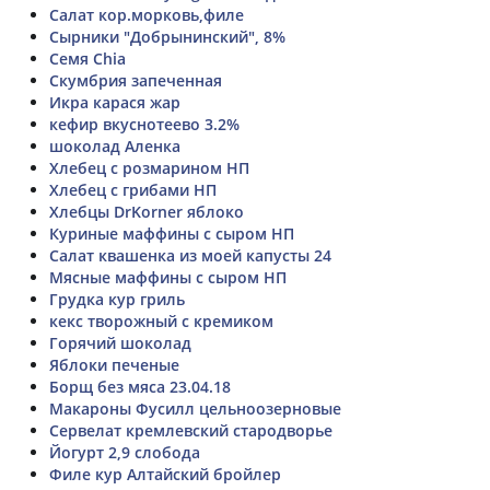
Салат кор.морковь,филе
Сырники "Добрынинский", 8%
Семя Chia
Скумбрия запеченная
Икра карася жар
кефир вкуснотеево 3.2%
шоколад Аленка
Хлебец с розмарином НП
Хлебец с грибами НП
Хлебцы DrKorner яблоко
Куриные маффины с сыром НП
Салат квашенка из моей капусты 24
Мясные маффины с сыром НП
Грудка кур гриль
кекс творожный с кремиком
Горячий шоколад
Яблоки печеные
Борщ без мяса 23.04.18
Макароны Фусилл цельноозерновые
Сервелат кремлевский стародворье
Йогурт 2,9 слобода
Филе кур Алтайский бройлер