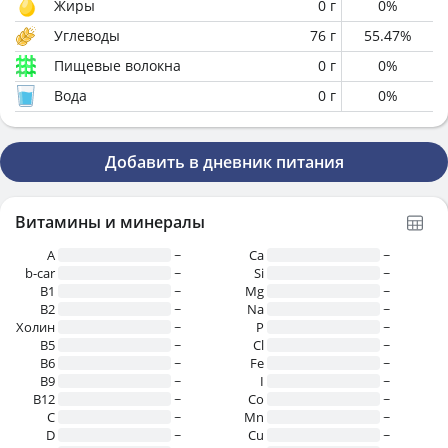
Жиры
0
г
0
%
Углеводы
76
г
55.47
%
Пищевые волокна
0
г
0
%
Вода
0
г
0
%
Добавить в дневник питания
Витамины и минералы
A
~
Ca
~
b-car
~
Si
~
В1
~
Mg
~
B2
~
Na
~
Холин
~
P
~
B5
~
Cl
~
B6
~
Fe
~
B9
~
I
~
B12
~
Co
~
C
~
Mn
~
D
~
Cu
~