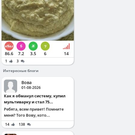
86.6
7.2
3.5
6
14
1
3
Интересные блоги
Вова
01-08-2026
Как я обманул систему, купил
мультиварку и стал 75...
Ребята, всем привет! Помните
меня? Того Вову, кото...
14
138