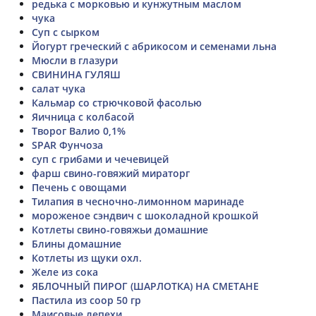
редька с морковью и кунжутным маслом
чука
Суп с сырком
Йогурт греческий с абрикосом и семенами льна
Мюсли в глазури
СВИНИНА ГУЛЯШ
салат чука
Кальмар со стрючковой фасолью
Яичница с колбасой
Творог Валио 0,1%
SPAR Фунчоза
суп с грибами и чечевицей
фарш свино-говяжий мираторг
Печень с овощами
Тилапия в чесночно-лимонном маринаде
мороженое сэндвич с шоколадной крошкой
Котлеты свино-говяжьи домашние
Блины домашние
Котлеты из щуки охл.
Желе из сока
ЯБЛОЧНЫЙ ПИРОГ (ШАРЛОТКА) НА СМЕТАНЕ
Пастила из соор 50 гр
Маисовые лепехи