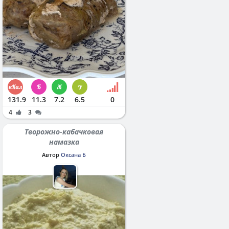
131.9
11.3
7.2
6.5
0
4
3
Творожно-кабачковая
намазка
Автор
Оксана Б