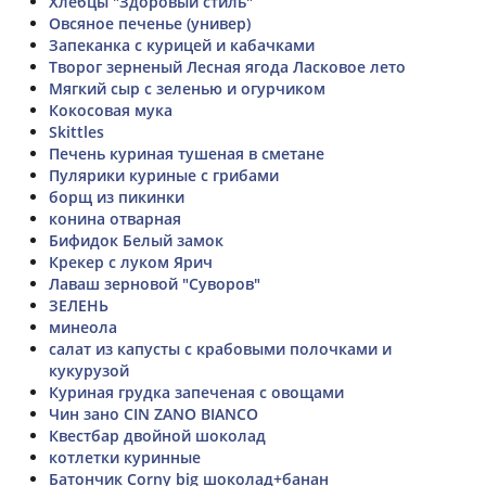
Хлебцы "Здоровый стиль"
Овсяное печенье (универ)
Запеканка с курицей и кабачками
Творог зерненый Лесная ягода Ласковое лето
Мягкий сыр с зеленью и огурчиком
Кокосовая мука
Skittles
Печень куриная тушеная в сметане
Пулярики куриные с грибами
борщ из пикинки
конина отварная
Бифидок Белый замок
Крекер с луком Ярич
Лаваш зерновой "Суворов"
ЗЕЛЕНЬ
минеола
салат из капусты с крабовыми полочками и
кукурузой
Куриная грудка запеченая с овощами
Чин зано CIN ZANO BIANCO
Квестбар двойной шоколад
котлетки куринные
Батончик Corny big шоколад+банан