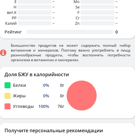
E
~
Mo
~
H
~
Se
~
вит.К
~
F
~
PP
~
Cr
~
Калий
~
Zn
~
Рейтинг
0
Большинство продуктов не может содержать полный набор
витаминов и минералов. Поэтому важно употреблять в пищу
разннообразные продукты, чтобы восполнять потребности
организма в витаминах и минералах.
Доля БЖУ в калорийности
Белки
0
%
0
г
Жиры
0
%
0
г
Углеводы
100
%
76
г
Получите персональные рекомендации