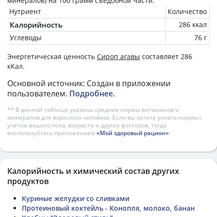
минералов) на
100 грамм
съедобной части.
Нутриент
Количество
Калорийность
286 ккал
Углеводы
76 г
Энергетическая ценность
Сироп агавы
составляет 286
кКал.
Основной источник: Создан в приложении
пользователем.
Подробнее
.
** В данной таблице указаны средние нормы витаминов и
минералов для взрослого человека. Если вы хотите узнать нормы с
учетом вашего пола, возраста и других факторов, тогда
воспользуйтесь приложением
«Мой здоровый рацион»
.
Калорийность и химический состав других
продуктов
Куриные желудки со сливками
Протеиновый коктейль - Конопля, молоко, банан