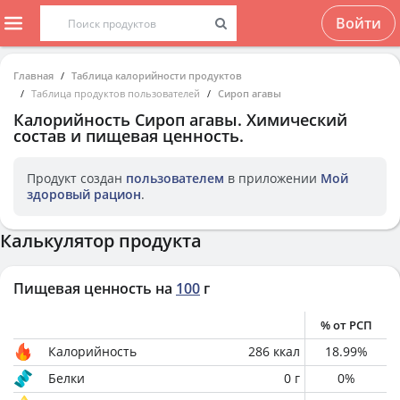
Войти
Главная
Таблица калорийности продуктов
Таблица продуктов пользователей
Сироп агавы
Калорийность
Сироп агавы
. Химический
состав и пищевая ценность.
Продукт создан
пользователем
в приложении
Мой
здоровый рацион
.
Калькулятор продукта
Пищевая ценность на
100
г
% от РСП
Калорийность
286
ккал
18.99
%
Белки
0
г
0
%