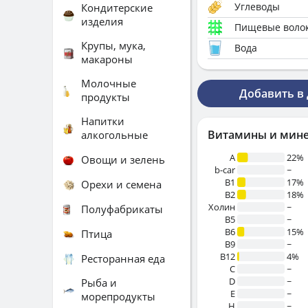
Углеводы
Кондитерские
изделия
Пищевые воло
Крупы, мука,
Вода
макароны
Молочные
Добавить в
продукты
Напитки
Витамины и мин
алкогольные
A
22%
Овощи и зелень
b-car
~
В1
17%
Орехи и семена
B2
18%
Холин
~
Полуфабрикаты
B5
~
B6
15%
Птица
B9
~
B12
4%
Ресторанная еда
C
~
D
~
Рыба и
E
~
морепродукты
H
~