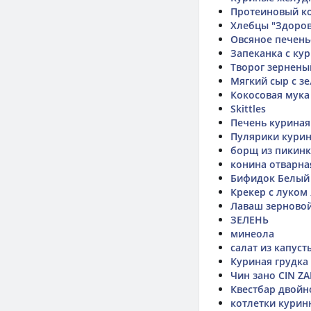
Протеиновый ко
Хлебцы "Здоров
Овсяное печень
Запеканка с ку
Творог зернены
Мягкий сыр с з
Кокосовая мука
Skittles
Печень куриная
Пулярики курин
борщ из пикин
конина отварна
Бифидок Белый
Крекер с луком
Лаваш зерновой
ЗЕЛЕНЬ
минеола
салат из капус
Куриная грудка
Чин зано CIN Z
Квестбар двой
котлетки курин