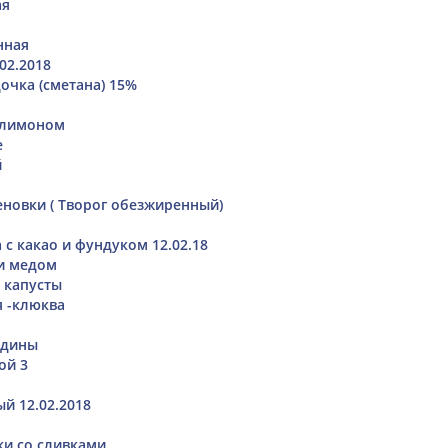
ая
нная
02.2018
очка (сметана) 15%
 лимоном
е
й
еновки ( Творог обезжиренный)
 с какао и фундуком 12.02.18
и медом
й капусты
 -клюква
ядины
ой 3
й 12.02.2018
и со сливками