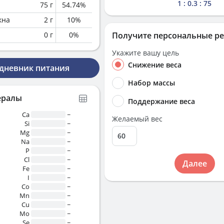
1 : 0.3 : 75
75
г
54.74
%
кна
2
г
10
%
0
г
0
%
Получите персональные р
Укажите вашу цель
Снижение веса
 дневник питания
Набор массы
ералы
Поддержание веса
Ca
~
Желаемый вес
Si
~
Mg
~
Na
~
P
~
Cl
~
Далее
Fe
~
I
~
Co
~
Mn
~
Cu
~
Mo
~
Se
~