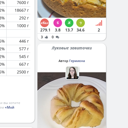
.2%
7600 г
2%
18667 г
.8%
292 г
0%
1000 г
279.1
3.8
13.7
34.6
2
3
0
.6%
446 г
Луковые завиточки
.2%
577 г
.2%
545 г
Автор
Гермиона
0%
667 г
6%
2500 г
и вы хотите
ием
«Мой