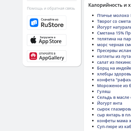
Калорийность и х
Помощь и обратная связь
Птичье молоко
Творог со смет
Йогурт натура
Сметана 15% Пр
телятина на па
морс черная с
Пресервы исла
котлеты из пута
салат из пекинк
Борщ на индей
хлебцы здоровы
конфета "рафаэ
Мороженое из 
Гуляш
Сельдь в масле
Йогурт янта
сырок глазиров
сыр янтарь в п
конфеты мама 
Суп-пюре из ка