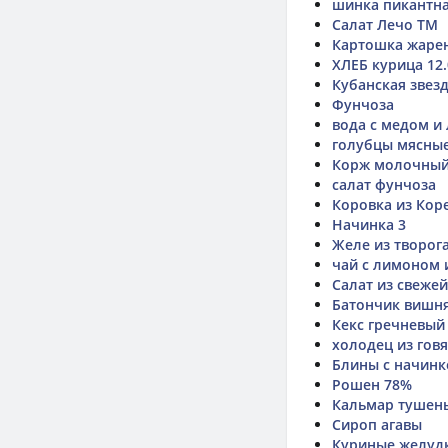
шинка пикантн
Салат Лечо ТМ
Картошка жаре
ХЛЕБ курица 12.
Кубанская звезд
Фунчоза
вода с медом и
голубцы мясны
Корж молочны
салат фунчоза
Коровка из Кор
Начинка 3
Желе из творога
чай с лимоном 
Салат из свеже
Батончик вишня
Кекс гречневый
холодец из гов
Блины с начинк
Рошен 78%
Кальмар тушены
Сироп агавы
Куриные желудк