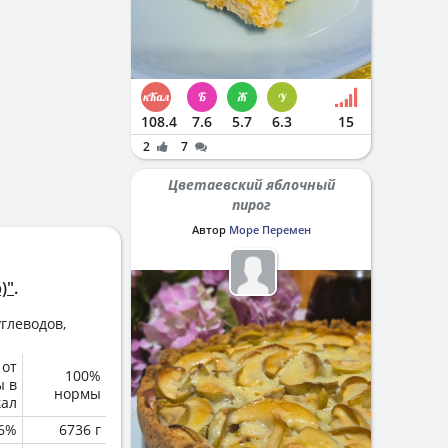
108.4
7.6
5.7
6.3
15
2
7
Цветаевский яблочный
пирог
Автор
Море Перемен
)"
.
глеводов,
 от
100%
ы в
нормы
кал
6%
6736 г