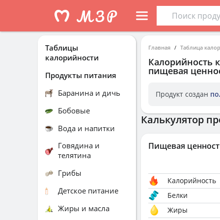
Таблицы
Главная
Таблица кало
калорийности
Калорийность
к
пищевая ценнос
Продукты питания
Баранина и дичь
Продукт создан
по
Бобовые
Калькулятор пр
Вода и напитки
Говядина и
Пищевая ценност
телятина
Грибы
Калорийность
Детское питание
Белки
Жиры и масла
Жиры