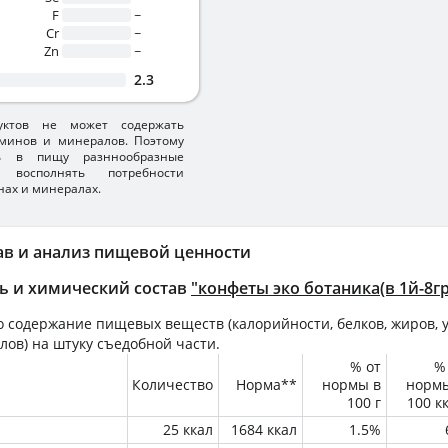
F
~
Cr
~
Zn
~
2.3
уктов не может содержать
минов и минералов. Поэтому
ть в пищу разннообразные
 восполнять потребности
нах и минералах.
ав и анализ пищевой ценности
ь и химический состав
"конфеты эко ботаника(в 1й-8гр
 содержание пищевых веществ (калорийности, белков, жиров, у
лов) на
штуку
съедобной части.
% от
%
Количество
Норма**
нормы в
норм
100 г
100 к
25 ккал
1684 ккал
1.5%