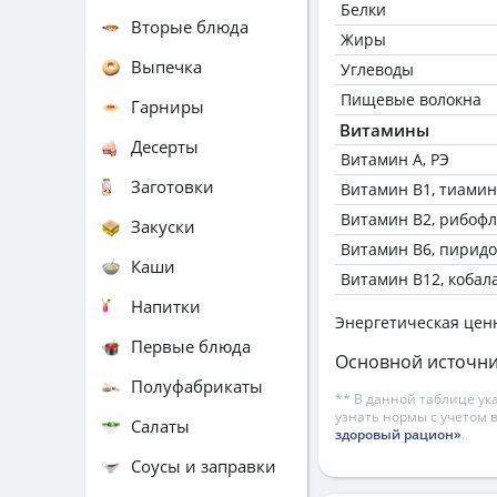
Белки
Вторые блюда
Жиры
Выпечка
Углеводы
Пищевые волокна
Гарниры
Витамины
Десерты
Витамин А, РЭ
Заготовки
Витамин В1, тиамин
Витамин В2, рибоф
Закуски
Витамин В6, пирид
Каши
Витамин В12, кобал
Напитки
Энергетическая цен
Первые блюда
Основной источни
Полуфабрикаты
** В данной таблице ук
узнать нормы с учетом 
Салаты
здоровый рацион»
.
Соусы и заправки