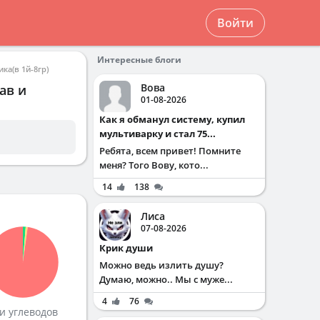
Войти
Интересные блоги
ка(в 1й-8гр)
Вова
ав и
01-08-2026
Как я обманул систему, купил
мультиварку и стал 75...
Ребята, всем привет! Помните
меня? Того Вову, кото...
14
138
Лиса
07-08-2026
Крик души
Можно ведь излить душу?
Думаю, можно.. Мы с муже...
4
76
и углеводов