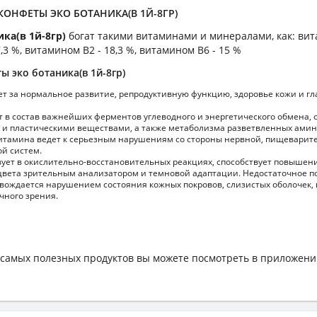
 КОНФЕТЫ ЭКО БОТАНИКА(В 1Й-8ГР)
ка(в 1й-8гр)
богат такими витаминами и минералами, как: вита
,3 %, витамином B2 - 18,3 %, витамином B6 - 15 %
ы эко ботаника(в 1й-8гр)
т за нормальное развитие, репродуктивную функцию, здоровье кожи и гл
т в состав важнейших ферментов углеводного и энергетического обмена,
 и пластическими веществами, а также метаболизма разветвленных амин
витамина ведет к серьезным нарушениям со стороны нервной, пищеварит
ой систем.
вует в окислительно-восстановительных реакциях, способствует повышен
вета зрительным анализатором и темновой адаптации. Недостаточное п
вождается нарушением состояния кожных покровов, слизистых оболочек
чного зрения.
самых полезных продуктов вы можете посмотреть в приложен