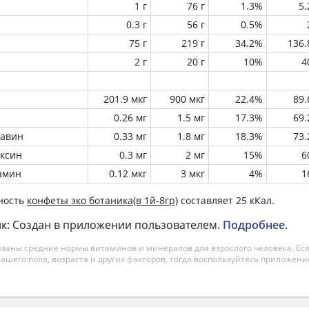
1 г
76 г
1.3%
5
0.3 г
56 г
0.5%
75 г
219 г
34.2%
136
2 г
20 г
10%
4
201.9 мкг
900 мкг
22.4%
89
0.26 мг
1.5 мг
17.3%
69
лавин
0.33 мг
1.8 мг
18.3%
73
оксин
0.3 мг
2 мг
15%
6
амин
0.12 мкг
3 мкг
4%
1
ность
конфеты эко ботаника(в 1й-8гр)
составляет 25 кКал.
к: Создан в приложении пользователем.
Подробнее
.
азаны средние нормы витаминов и минералов для взрослого человека. Есл
вашего пола, возраста и других факторов, тогда воспользуйтесь приложен