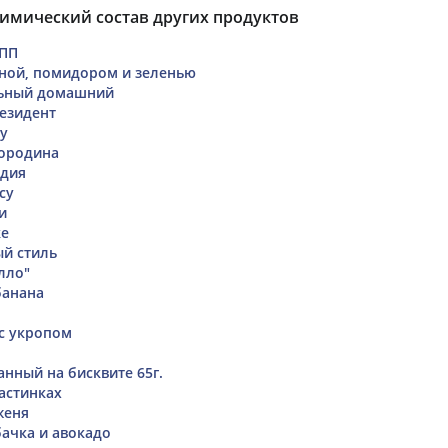
имический состав других продуктов
 ПП
аной, помидором и зеленью
льный домашний
езидент
ру
мородина
ндия
су
и
ке
й стиль
лло"
банана
 с укропом
анный на бисквите 65г.
ластинках
женя
бачка и авокадо