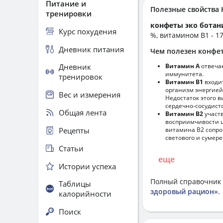
Питание и
Полезные свойства
тренировки
конфеты эко ботани
Курс похудения
%, витамином B1 - 17
Дневник питания
Чем полезен конфет
Дневник
Витамин А
отвечае
иммунитета.
тренировок
Витамин В1
входи
организм энергией
Вес и измерения
Недостаток этого 
сердечно-сосудист
Общая лента
Витамин В2
участ
восприимчивости ц
Рецепты
витамина В2 сопро
светового и сумере
Статьи
еще
Истории успеха
Полный справочник 
Таблицы
здоровый рацион»
.
калорийности
Поиск