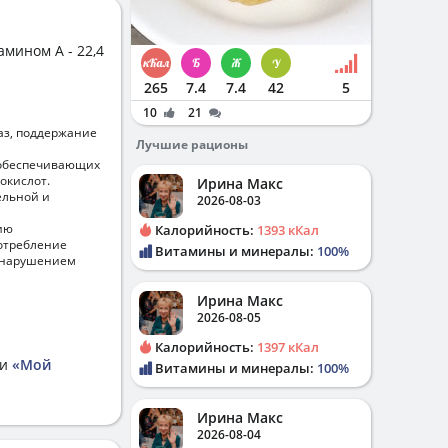
мином А - 22,4
265
7.4
7.4
42
5
10
21
аз, поддержание
Лучшие рационы
 обеспечивающих
окислот.
Ирина Макс
ельной и
2026-08-03
ию
Калорийность:
1393 кКал
отребление
Витамины и минералы:
100%
, нарушением
Ирина Макс
2026-08-05
Калорийность:
1397 кКал
ии
«Мой
Витамины и минералы:
100%
Ирина Макс
2026-08-04