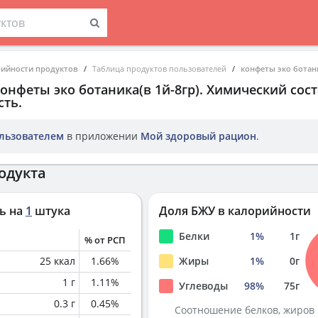
рийности продуктов
Таблица продуктов пользователей
конфеты эко ботани
онфеты эко ботаника(в 1й-8гр)
. Химический сост
ть.
льзователем
в приложении
Мой здоровый рацион
.
одукта
ь на
1
штука
Доля БЖУ в калорийности
Белки
1
%
1
г
% от РСП
25
ккал
1.66
%
Жиры
1
%
0
г
1
г
1.11
%
Углеводы
98
%
75
г
0.3
г
0.45
%
Соотношение белков, жиров 