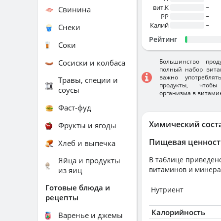
вит.К
~
Свинина
PP
~
Калий
~
Снеки
Рейтинг
Соки
Большинство прод
Сосиски и колбаса
полный набор вита
важно употребля
Травы, специи и
продукты, чтобы
соусы
организма в витами
Фаст-фуд
Химический сост
Фрукты и ягоды
Пищевая ценност
Хлеб и выпечка
В таблице приведено
Яйца и продукты
витаминов и минера
из яиц
Готовые блюда и
Нутриент
рецепты
Калорийность
Варенье и джемы