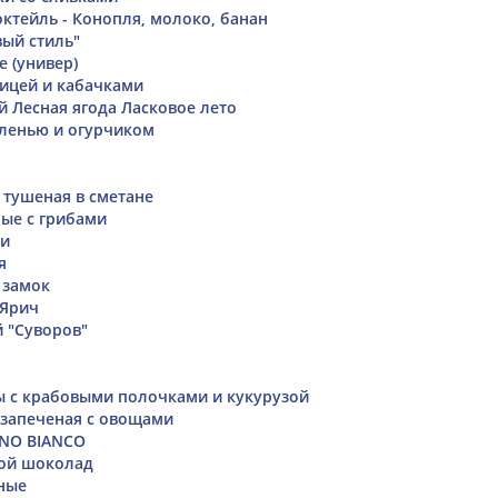
ктейль - Конопля, молоко, банан
ый стиль"
е (универ)
рицей и кабачками
й Лесная ягода Ласковое лето
еленью и огурчиком
 тушеная в сметане
ые с грибами
ки
я
 замок
 Ярич
 "Суворов"
ты с крабовыми полочками и кукурузой
 запеченая с овощами
ANO BIANCO
ной шоколад
ные