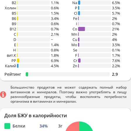
B2
1.1%
Na
6.5%
Холин
0.6%
P
3.5%
B5
1.5%
Cl
5.7%
B6
3.4%
Fe
2%
B9
0.6%
I
0.7%
B12
0.7%
Co
21%
C
2.1%
Mn
2%
D
~
Cu
4%
E
1.4%
Mo
3.5%
H
0.8%
Se
0.1%
вит.К
1.8%
F
1.7%
PP
6.9%
Cr
7.6%
Калий
4.5%
Zn
2.2%
Рейтинг
2.9
Большинство продуктов не может содержать полный набор
витаминов и минералов. Поэтому важно употреблять в пищу
разннообразные продукты, чтобы восполнять потребности
организма в витаминах и минералах.
Доля БЖУ в калорийности
Белки
34
%
3
г