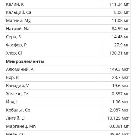
Калий, K
111.34 мг
Кальций, Ca
8.06 мг
Магний, Mg
11.08 мг
Натрий, Na
84.59 мг
Сера, S
14.48 мг
Фосфор, P
27.9 мг
Хлор, Cl
130.31 мг
Микроэлементы
Алюминий, Al
149.3 мкг
Бор, B
28.7 мкг
Ванадий, V
19.6 мкг
Железо, Fe
0.357 мг
Йод, I
1.06 мкг
Кобальт, Co
2.087 мкг
Литий, Li
10.125 мкг
Марганец, Mn
0.0391 мг
Медь, Cu
39.94 мкг