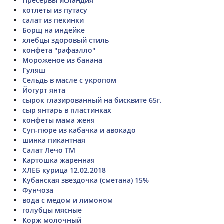
Пресервы исландия
котлеты из путасу
салат из пекинки
Борщ на индейке
хлебцы здоровый стиль
конфета "рафаэлло"
Мороженое из банана
Гуляш
Сельдь в масле с укропом
Йогурт янта
сырок глазированный на бисквите 65г.
сыр янтарь в пластинках
конфеты мама женя
Суп-пюре из кабачка и авокадо
шинка пикантная
Салат Лечо ТМ
Картошка жаренная
ХЛЕБ курица 12.02.2018
Кубанская звездочка (сметана) 15%
Фунчоза
вода с медом и лимоном
голубцы мясные
Корж молочный