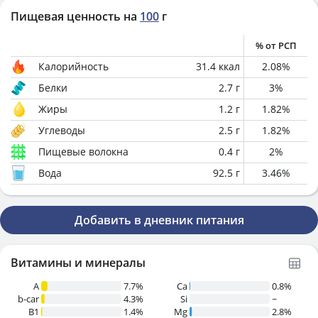
Пищевая ценность на
100
г
% от РСП
Калорийность
31.4
ккал
2.08
%
Белки
2.7
г
3
%
Жиры
1.2
г
1.82
%
Углеводы
2.5
г
1.82
%
Пищевые волокна
0.4
г
2
%
Вода
92.5
г
3.46
%
Добавить в дневник питания
Витамины и минералы
A
7.7%
Ca
0.8%
b-car
4.3%
Si
~
В1
1.4%
Mg
2.8%