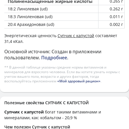
Полиненасыщенные жирные кислоты
0.265 г
18:2 Линолевая (ud)
0.262 г
18:3 Линоленовая (ud)
0.011 г
20:4 Арахидоновая (ud)
0.002 г
Энергетическая ценность
Супчик с капустой
составляет
31,4 кКал.
Основной источник: Создан в приложении
пользователем.
Подробнее
.
** В данной таблице указаны средние нормы витаминов и
минералов для взрослого человека. Если вы хотите узнать нормы с
учетом вашего пола, возраста и других факторов, тогда
воспользуйтесь приложением
«Мой здоровый рацион»
.
Полезные свойства СУПЧИК С КАПУСТОЙ
Супчик с капустой
богат такими витаминами и
минералами, как: кобальтом - 20,9 %
Чем полезен Супчик с капустой