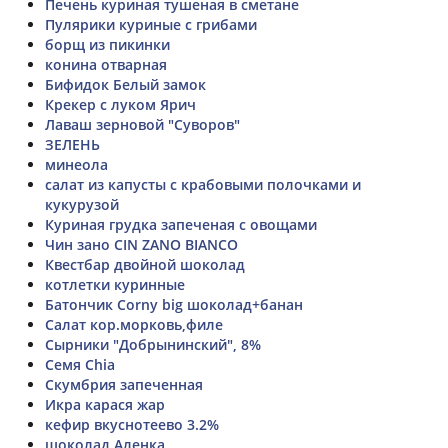
Печень куриная тушеная в сметане
Пулярики куриные с грибами
борщ из пикинки
конина отварная
Бифидок Белый замок
Крекер с луком Ярич
Лаваш зерновой "Суворов"
ЗЕЛЕНЬ
минеола
салат из капусты с крабовыми полочками и
кукурузой
Куриная грудка запеченая с овощами
Чин зано CIN ZANO BIANCO
Квестбар двойной шоколад
котлетки куринные
Батончик Corny big шоколад+банан
Салат кор.морковь,филе
Сырники "Добрынинский", 8%
Семя Chia
Скумбрия запеченная
Икра карася жар
кефир вкуснотеево 3.2%
шоколад Аленка