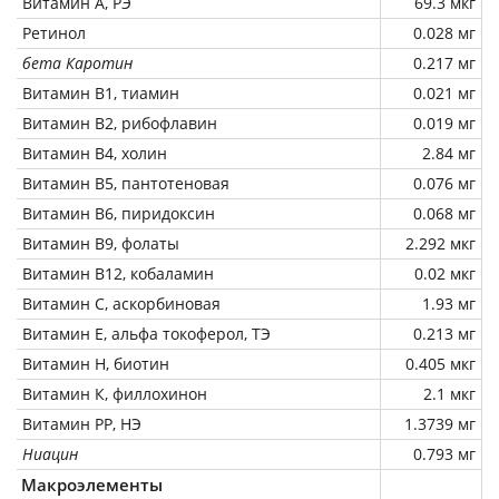
Витамин А, РЭ
69.3 мкг
Ретинол
0.028 мг
бета Каротин
0.217 мг
Витамин В1, тиамин
0.021 мг
Витамин В2, рибофлавин
0.019 мг
Витамин В4, холин
2.84 мг
Витамин В5, пантотеновая
0.076 мг
Витамин В6, пиридоксин
0.068 мг
Витамин В9, фолаты
2.292 мкг
Витамин В12, кобаламин
0.02 мкг
Витамин C, аскорбиновая
1.93 мг
Витамин Е, альфа токоферол, ТЭ
0.213 мг
Витамин Н, биотин
0.405 мкг
Витамин К, филлохинон
2.1 мкг
Витамин РР, НЭ
1.3739 мг
Ниацин
0.793 мг
Макроэлементы