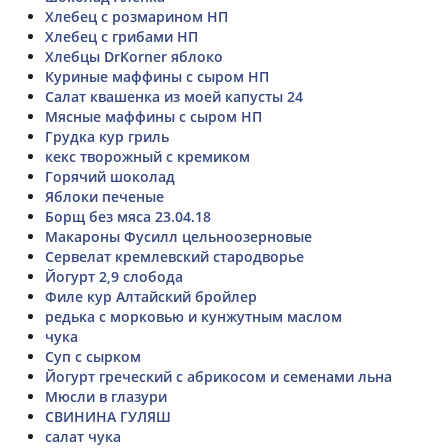
Хлебец с розмарином НП
Хлебец с грибами НП
Хлебцы DrKorner яблоко
Куриные маффины с сыром НП
Салат квашенка из моей капусты 24
Мясные маффины с сыром НП
Грудка кур гриль
кекс творожный с кремиком
Горячий шоколад
Яблоки печеные
Борщ без мяса 23.04.18
Макароны Фусилл цельноозерновые
Сервелат кремлевский стародворье
Йогурт 2,9 слобода
Филе кур Алтайский бройлер
редька с морковью и кунжутным маслом
чука
Суп с сырком
Йогурт греческий с абрикосом и семенами льна
Мюсли в глазури
СВИНИНА ГУЛЯШ
салат чука