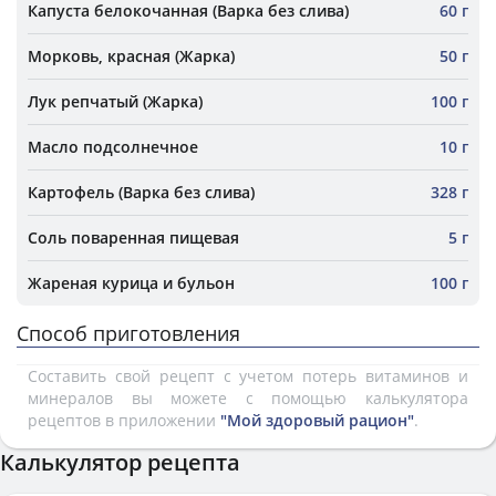
Капуста белокочанная (Варка без слива)
60 г
Морковь, красная (Жарка)
50 г
Лук репчатый (Жарка)
100 г
Масло подсолнечное
10 г
Картофель (Варка без слива)
328 г
Соль поваренная пищевая
5 г
Жареная курица и бульон
100 г
Способ приготовления
Составить свой рецепт с учетом потерь витаминов и
минералов вы можете с помощью калькулятора
рецептов в приложении
"Мой здоровый рацион"
.
Калькулятор рецепта