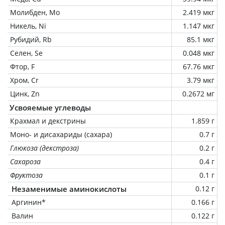
Молибден, Mo
2.419 мкг
Никель, Ni
1.147 мкг
Рубидий, Rb
85.1 мкг
Селен, Se
0.048 мкг
Фтор, F
67.76 мкг
Хром, Cr
3.79 мкг
Цинк, Zn
0.2672 мг
Усвояемые углеводы
Крахмал и декстрины
1.859 г
Моно- и дисахариды (сахара)
0.7 г
Глюкоза (декстроза)
0.2 г
Сахароза
0.4 г
Фруктоза
0.1 г
Незаменимые аминокислоты
0.12 г
Аргинин*
0.166 г
Валин
0.122 г