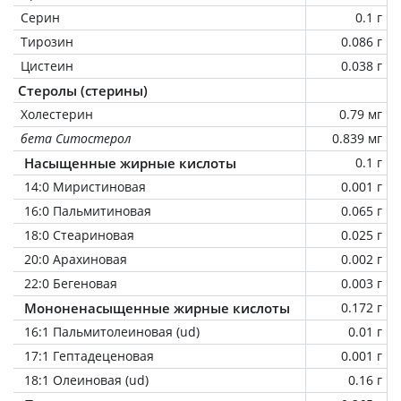
Серин
0.1 г
Тирозин
0.086 г
Цистеин
0.038 г
Стеролы (стерины)
Холестерин
0.79 мг
бета Ситостерол
0.839 мг
Насыщенные жирные кислоты
0.1 г
14:0 Миристиновая
0.001 г
16:0 Пальмитиновая
0.065 г
18:0 Стеариновая
0.025 г
20:0 Арахиновая
0.002 г
22:0 Бегеновая
0.003 г
Мононенасыщенные жирные кислоты
0.172 г
16:1 Пальмитолеиновая (ud)
0.01 г
17:1 Гептадеценовая
0.001 г
18:1 Олеиновая (ud)
0.16 г