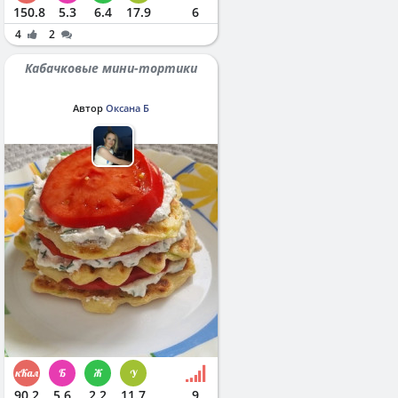
150.8
5.3
6.4
17.9
6
4
2
Кабачковые мини-тортики
Автор
Оксана Б
90.2
5.6
2.2
11.7
9