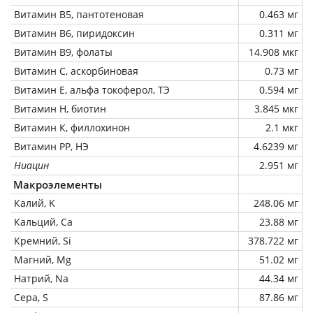
Витамин В5, пантотеновая
0.463 мг
Витамин В6, пиридоксин
0.311 мг
Витамин В9, фолаты
14.908 мкг
Витамин C, аскорбиновая
0.73 мг
Витамин Е, альфа токоферол, ТЭ
0.594 мг
Витамин Н, биотин
3.845 мкг
Витамин К, филлохинон
2.1 мкг
Витамин РР, НЭ
4.6239 мг
Ниацин
2.951 мг
Макроэлементы
Калий, K
248.06 мг
Кальций, Ca
23.88 мг
Кремний, Si
378.722 мг
Магний, Mg
51.02 мг
Натрий, Na
44.34 мг
Сера, S
87.86 мг