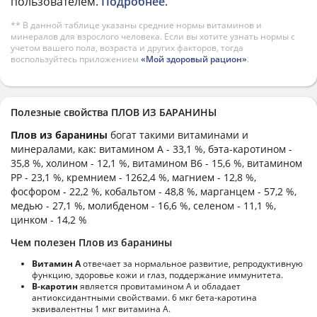
пользователем.
Подробнее
.
** В данной таблице указаны средние нормы витаминов и
минералов для взрослого человека. Если вы хотите узнать нормы с
учетом вашего пола, возраста и других факторов, тогда
воспользуйтесь приложением
«Мой здоровый рацион»
.
Полезные свойства ПЛОВ ИЗ БАРАНИНЫ
Плов из баранины
богат такими витаминами и
минералами, как: витамином А - 33,1 %, бэта-каротином -
35,8 %, холином - 12,1 %, витамином B6 - 15,6 %, витамином
PP - 23,1 %, кремнием - 1262,4 %, магнием - 12,8 %,
фосфором - 22,2 %, кобальтом - 48,8 %, марганцем - 57,2 %,
медью - 27,1 %, молибденом - 16,6 %, селеном - 11,1 %,
цинком - 14,2 %
Чем полезен Плов из баранины
Витамин А
отвечает за нормальное развитие, репродуктивную
функцию, здоровье кожи и глаз, поддержание иммунитета.
В-каротин
является провитамином А и обладает
антиоксидантными свойствами. 6 мкг бета-каротина
эквивалентны 1 мкг витамина А.