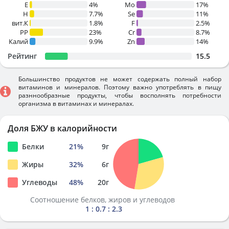
E
4%
Mo
17%
H
7.7%
Se
11%
вит.К
1.8%
F
2.5%
PP
23%
Cr
8.7%
Калий
9.9%
Zn
14%
Рейтинг
15.5
Большинство продуктов не может содержать полный набор
витаминов и минералов. Поэтому важно употреблять в пищу
разннообразные продукты, чтобы восполнять потребности
организма в витаминах и минералах.
Доля БЖУ в калорийности
Белки
21
%
9
г
Жиры
32
%
6
г
Углеводы
48
%
20
г
Соотношение белков, жиров и углеводов
1 : 0.7 : 2.3