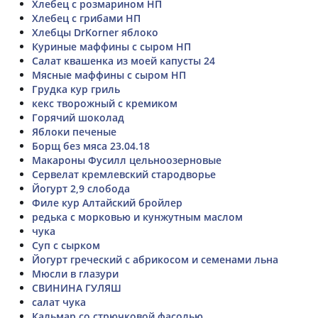
Хлебец с розмарином НП
Хлебец с грибами НП
Хлебцы DrKorner яблоко
Куриные маффины с сыром НП
Салат квашенка из моей капусты 24
Мясные маффины с сыром НП
Грудка кур гриль
кекс творожный с кремиком
Горячий шоколад
Яблоки печеные
Борщ без мяса 23.04.18
Макароны Фусилл цельноозерновые
Сервелат кремлевский стародворье
Йогурт 2,9 слобода
Филе кур Алтайский бройлер
редька с морковью и кунжутным маслом
чука
Суп с сырком
Йогурт греческий с абрикосом и семенами льна
Мюсли в глазури
СВИНИНА ГУЛЯШ
салат чука
Кальмар со стрючковой фасолью