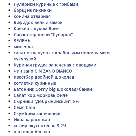
Пулярики куриные с грибами
борщ из пикинки
конина отварная
Бифидок Белый замок
Крекер с луком Ярич
Лаваш зерновой "Суворов"
ЗЕЛЕНЬ
минеола
салат из капусты с крабовыми полочками и
кукурузой
Куриная грудка запеченая с овощами
Чин зано CIN ZANO BIANCO
Квестбар двойной шоколад
котлетки куринные
Батончик Corny big шоколад+банан
Салат кор.морковь,филе
Сырники "Добрынинский", 8%
Семя Chia
Скумбрия запеченная
Икра карася жар
кефир вкуснотеево 3.2%
шоколад Аленка