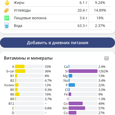
Жиры
6.1
г
9.24
%
Углеводы
20.4
г
14.89
%
Пищевые волокна
3.6
г
18
%
Вода
63.3
г
2.37
%
Добавить в дневник питания
Витамины и минералы
A
33%
Ca
2.4%
b-car
36%
Si
1262%
В1
8%
Mg
13%
B2
4.7%
Na
3.4%
Холин
12%
P
22%
B5
9.3%
Cl
3.3%
B6
16%
Fe
9%
B9
3.7%
I
1.3%
B12
~
Co
49%
C
0.8%
Mn
57%
D
~
Cu
27%