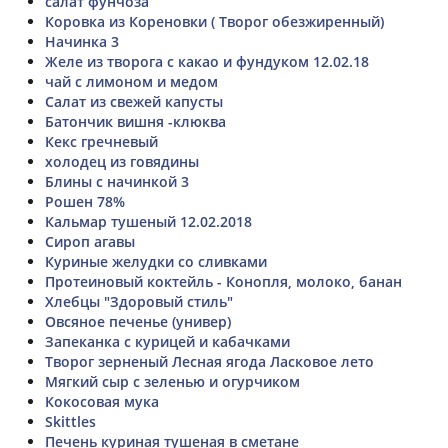
салат фунчоза
Коровка из Кореновки ( Творог обезжиренный)
Начинка 3
Желе из творога с какао и фундуком 12.02.18
чай с лимоном и медом
Салат из свежей капусты
Батончик вишня -клюква
Кекс гречневый
холодец из говядины
Блины с начинкой 3
Рошен 78%
Кальмар тушеный 12.02.2018
Сироп агавы
Куриные желудки со сливками
Протеиновый коктейль - Конопля, молоко, банан
Хлебцы "Здоровый стиль"
Овсяное печенье (универ)
Запеканка с курицей и кабачками
Творог зерненый Лесная ягода Ласковое лето
Мягкий сыр с зеленью и огурчиком
Кокосовая мука
Skittles
Печень куриная тушеная в сметане