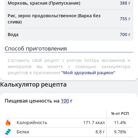
Морковь, красная (Припускание)
388 г
Рис, зерно продовольственное (Варка без
755 г
слива)
Вода
700 г
Способ приготовления
Составить свой рецепт с учетом потерь витаминов и
минералов вы можете с помощью калькулятора
рецептов в приложении
"Мой здоровый рацион"
.
Калькулятор рецепта
Пищевая ценность на
100
г
% от РСП
Калорийность
171.7
ккал
11.4
%
Белки
8.8
г
9.78
%