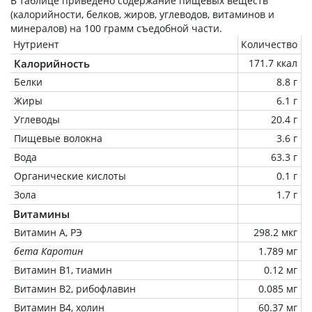
В таблице приведено содержание пищевых веществ
(калорийности, белков, жиров, углеводов, витаминов и
минералов) на
100 грамм
съедобной части.
Нутриент
Количество
Калорийность
171.7 ккал
Белки
8.8 г
Жиры
6.1 г
Углеводы
20.4 г
Пищевые волокна
3.6 г
Вода
63.3 г
Органические кислоты
0.1 г
Зола
1.7 г
Витамины
Витамин А, РЭ
298.2 мкг
бета Каротин
1.789 мг
Витамин В1, тиамин
0.12 мг
Витамин В2, рибофлавин
0.085 мг
Витамин В4, холин
60.37 мг