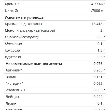
Хром, Cr
4.37 мкг
Цинк, Zn
1.7086 мг
Усвояемые углеводы
Крахмал и декстрины
18.418 г
Моно- и дисахариды (сахара)
2 г
Глюкоза (декстроза)
0.5 г
Мальтоза
0.1 г
Сахароза
1.3 г
Фруктоза
0.3 г
Незаменимые аминокислоты
0.076 г
Аргинин*
0.205 г
Валин
0.131 г
Гистидин*
0.062 г
Изолейцин
0.095 г
Лейцин
0.222 г
Лизин
0.1 г
Метионин
0.048 г