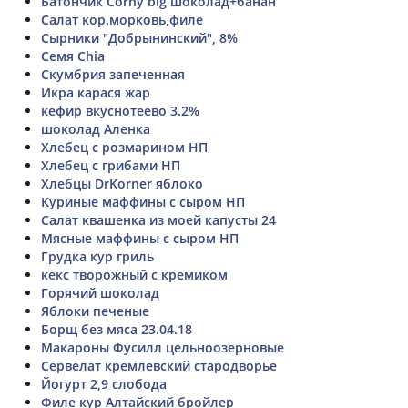
Батончик Corny big шоколад+банан
Салат кор.морковь,филе
Сырники "Добрынинский", 8%
Семя Chia
Скумбрия запеченная
Икра карася жар
кефир вкуснотеево 3.2%
шоколад Аленка
Хлебец с розмарином НП
Хлебец с грибами НП
Хлебцы DrKorner яблоко
Куриные маффины с сыром НП
Салат квашенка из моей капусты 24
Мясные маффины с сыром НП
Грудка кур гриль
кекс творожный с кремиком
Горячий шоколад
Яблоки печеные
Борщ без мяса 23.04.18
Макароны Фусилл цельноозерновые
Сервелат кремлевский стародворье
Йогурт 2,9 слобода
Филе кур Алтайский бройлер