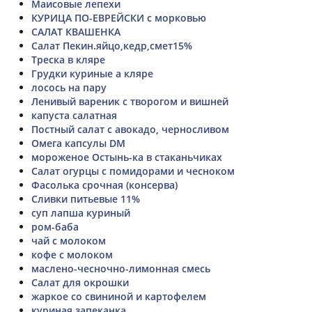
Маисовые лепехи
КУРИЦА ПО-ЕВРЕЙСКИ с морковью
САЛАТ КВАШЕНКА
Салат Пекин.яйцо,кедр,смет15%
Треска в кляре
Грудки куриные а кляре
лосось на пару
Ленивый вареник с творогом и вишней
капуста салатная
Постный салат с авокадо, черносливом
Омега капсулы DM
мороженое Остынь-ка в стаканьчиках
Салат огурцы с помидорами и чесноком
Фасолька срочная (консерва)
Сливки питьевые 11%
суп лапша куриный
ром-баба
чай с молоком
кофе с молоком
маслено-чесночно-лимонная смесь
Салат для окрошки
жаркое со свининой и картофелем
куриная запеканка