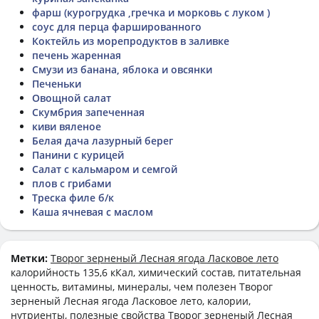
фарш (курогрудка ,гречка и морковь с луком )
соус для перца фаршированного
Коктейль из морепродуктов в заливке
печень жаренная
Смузи из банана, яблока и овсянки
Печеньки
Овощной салат
Скумбрия запеченная
киви вяленое
Белая дача лазурный берег
Панини с курицей
Салат с кальмаром и семгой
плов с грибами
Треска филе б/к
Каша ячневая с маслом
Метки:
Творог зерненый Лесная ягода Ласковое лето
калорийность 135,6 кКал, химический состав, питательная
ценность, витамины, минералы, чем полезен Творог
зерненый Лесная ягода Ласковое лето, калории,
нутриенты, полезные свойства Творог зерненый Лесная