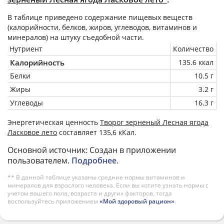
В таблице приведено содержание пищевых веществ
(калорийности, белков, жиров, углеводов, витаминов и
минералов) на
штуку
съедобной части.
Нутриент
Количество
Калорийность
135.6 ккал
Белки
10.5 г
Жиры
3.2 г
Углеводы
16.3 г
Энергетическая ценность
Творог зерненый Лесная ягода
Ласковое лето
составляет 135,6 кКал.
Основной источник: Создан в приложении
пользователем.
Подробнее
.
** В данной таблице указаны средние нормы витаминов и
минералов для взрослого человека. Если вы хотите узнать нормы с
учетом вашего пола, возраста и других факторов, тогда
воспользуйтесь приложением
«Мой здоровый рацион»
.