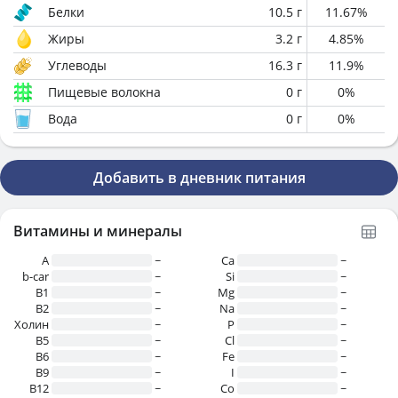
Белки
10.5
г
11.67
%
Жиры
3.2
г
4.85
%
Углеводы
16.3
г
11.9
%
Пищевые волокна
0
г
0
%
Вода
0
г
0
%
Добавить в дневник питания
Витамины и минералы
A
~
Ca
~
b-car
~
Si
~
В1
~
Mg
~
B2
~
Na
~
Холин
~
P
~
B5
~
Cl
~
B6
~
Fe
~
B9
~
I
~
B12
~
Co
~