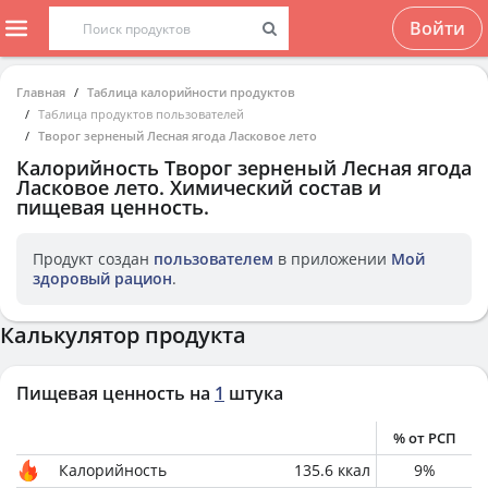
Войти
Главная
Таблица калорийности продуктов
Таблица продуктов пользователей
Творог зерненый Лесная ягода Ласковое лето
Калорийность
Творог зерненый Лесная ягода
Ласковое лето
. Химический состав и
пищевая ценность.
Продукт создан
пользователем
в приложении
Мой
здоровый рацион
.
Калькулятор продукта
Пищевая ценность на
1
штука
% от РСП
Калорийность
135.6
ккал
9
%