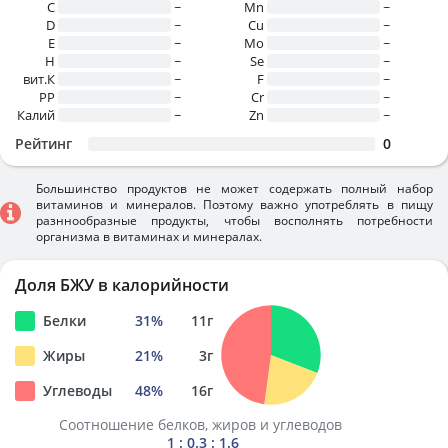
C
~
Mn
~
D
~
Cu
~
E
~
Mo
~
H
~
Se
~
вит.К
~
F
~
PP
~
Cr
~
Калий
~
Zn
~
Рейтинг
0
Большинство продуктов не может содержать полный набор
витаминов и минералов. Поэтому важно употреблять в пищу
разннообразные продукты, чтобы восполнять потребности
организма в витаминах и минералах.
Доля БЖУ в калорийности
Белки
31
%
11
г
Жиры
21
%
3
г
Углеводы
48
%
16
г
Соотношение белков, жиров и углеводов
1 : 0.3 : 1.6