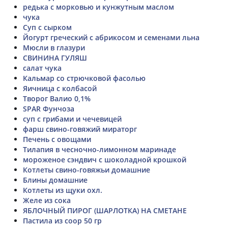
редька с морковью и кунжутным маслом
чука
Суп с сырком
Йогурт греческий с абрикосом и семенами льна
Мюсли в глазури
СВИНИНА ГУЛЯШ
салат чука
Кальмар со стрючковой фасолью
Яичница с колбасой
Творог Валио 0,1%
SPAR Фунчоза
суп с грибами и чечевицей
фарш свино-говяжий мираторг
Печень с овощами
Тилапия в чесночно-лимонном маринаде
мороженое сэндвич с шоколадной крошкой
Котлеты свино-говяжьи домашние
Блины домашние
Котлеты из щуки охл.
Желе из сока
ЯБЛОЧНЫЙ ПИРОГ (ШАРЛОТКА) НА СМЕТАНЕ
Пастила из соор 50 гр