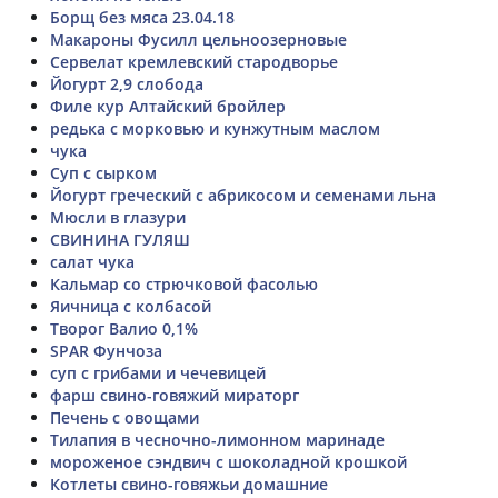
Борщ без мяса 23.04.18
Макароны Фусилл цельноозерновые
Сервелат кремлевский стародворье
Йогурт 2,9 слобода
Филе кур Алтайский бройлер
редька с морковью и кунжутным маслом
чука
Суп с сырком
Йогурт греческий с абрикосом и семенами льна
Мюсли в глазури
СВИНИНА ГУЛЯШ
салат чука
Кальмар со стрючковой фасолью
Яичница с колбасой
Творог Валио 0,1%
SPAR Фунчоза
суп с грибами и чечевицей
фарш свино-говяжий мираторг
Печень с овощами
Тилапия в чесночно-лимонном маринаде
мороженое сэндвич с шоколадной крошкой
Котлеты свино-говяжьи домашние