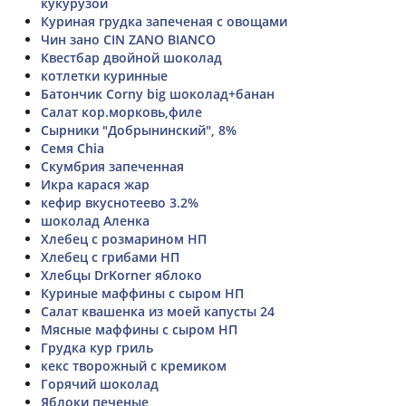
кукурузой
Куриная грудка запеченая с овощами
Чин зано CIN ZANO BIANCO
Квестбар двойной шоколад
котлетки куринные
Батончик Corny big шоколад+банан
Салат кор.морковь,филе
Сырники "Добрынинский", 8%
Семя Chia
Скумбрия запеченная
Икра карася жар
кефир вкуснотеево 3.2%
шоколад Аленка
Хлебец с розмарином НП
Хлебец с грибами НП
Хлебцы DrKorner яблоко
Куриные маффины с сыром НП
Салат квашенка из моей капусты 24
Мясные маффины с сыром НП
Грудка кур гриль
кекс творожный с кремиком
Горячий шоколад
Яблоки печеные