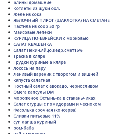
Блины домашние
Котлеты из щуки охл.
Желе из сока
ЯБЛОЧНЫЙ ПИРОГ (ШАРЛОТКА) НА СМЕТАНЕ
Пастила из соор 50 гр
Маисовые лепехи
КУРИЦА ПО-ЕВРЕЙСКИ с морковью
САЛАТ КВАШЕНКА
Салат Пекин.яйцо,кедр,смет15%
Треска в кляре
Грудки куриные а кляре
лосось на пару
Ленивый вареник с творогом и вишней
капуста салатная
Постный салат с авокадо, черносливом
Омега капсулы DM
мороженое Остынь-ка в стаканьчиках
Салат огурцы с помидорами и чесноком
Фасолька срочная (консерва)
Сливки питьевые 11%
суп лапша куриный
ром-баба
чай с молоком