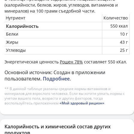
(калорийности, белков, жиров, углеводов, витаминов и
минералов) на
100 грамм
съедобной части.
Нутриент
Количество
Калорийность
550 ккал
Белки
10 г
Жиры
43 г
Углеводы
25 г
Энергетическая ценность
Рошен 78%
составляет 550 кКал.
Основной источник: Создан в приложении
пользователем.
Подробнее
.
** В данной таблице указаны средние нормы витаминов и
минералов для взрослого человека. Если вы хотите узнать нормы с
учетом вашего пола, возраста и других факторов, тогда
воспользуйтесь приложением
«Мой здоровый рацион»
.
Калорийность и химический состав других
продуктов