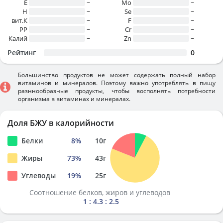
E
~
Mo
~
H
~
Se
~
вит.К
~
F
~
PP
~
Cr
~
Калий
~
Zn
~
Рейтинг
0
Большинство продуктов не может содержать полный набор
витаминов и минералов. Поэтому важно употреблять в пищу
разннообразные продукты, чтобы восполнять потребности
организма в витаминах и минералах.
Доля БЖУ в калорийности
Белки
8
%
10
г
Жиры
73
%
43
г
Углеводы
19
%
25
г
Соотношение белков, жиров и углеводов
1 : 4.3 : 2.5