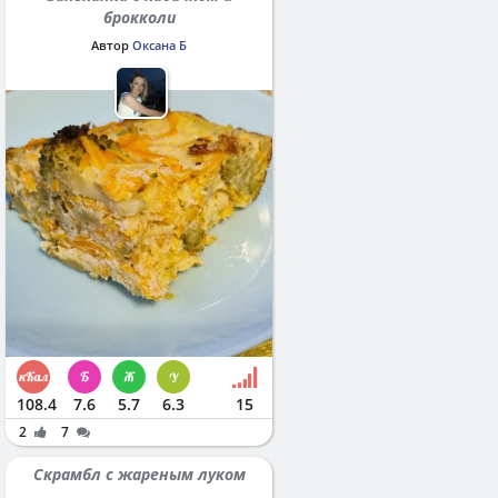
брокколи
Автор
Оксана Б
108.4
7.6
5.7
6.3
15
2
7
Скрамбл с жареным луком