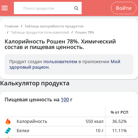
Войти
Главная
Таблица калорийности продуктов
Таблица продуктов пользователей
Рошен 78%
Калорийность
Рошен 78%
. Химический
состав и пищевая ценность.
Продукт создан
пользователем
в приложении
Мой
здоровый рацион
.
Калькулятор продукта
Пищевая ценность на
100
г
% от РСП
Калорийность
550
ккал
36.52
%
Белки
10
г
11.11
%