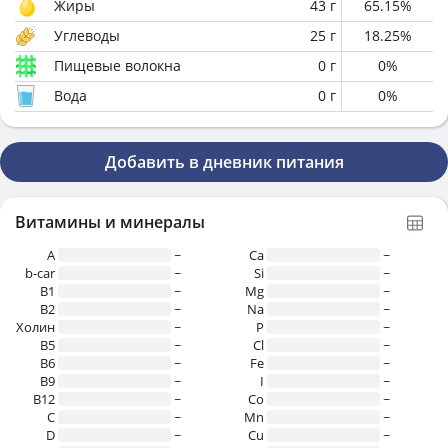
Жиры
43
г
65.15
%
Углеводы
25
г
18.25
%
Пищевые волокна
0
г
0
%
Вода
0
г
0
%
Добавить в дневник питания
Витамины и минералы
A
~
Ca
~
b-car
~
Si
~
В1
~
Mg
~
B2
~
Na
~
Холин
~
P
~
B5
~
Cl
~
B6
~
Fe
~
B9
~
I
~
B12
~
Co
~
C
~
Mn
~
D
~
Cu
~