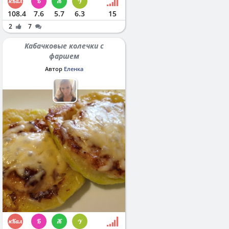
108.4
7.6
5.7
6.3
15
2
7
Кабачковые колечки с
фаршем
Автор
Еленка