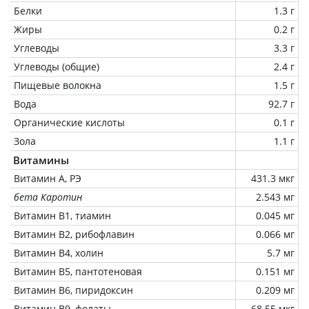
Белки
1.3 г
Жиры
0.2 г
Углеводы
3.3 г
Углеводы (общие)
2.4 г
Пищевые волокна
1.5 г
Вода
92.7 г
Органические кислоты
0.1 г
Зола
1.1 г
Витамины
Витамин А, РЭ
431.3 мкг
бета Каротин
2.543 мг
Витамин В1, тиамин
0.045 мг
Витамин В2, рибофлавин
0.066 мг
Витамин В4, холин
5.7 мг
Витамин В5, пантотеновая
0.151 мг
Витамин В6, пиридоксин
0.209 мг
Витамин В9, фолаты
68.55 мкг