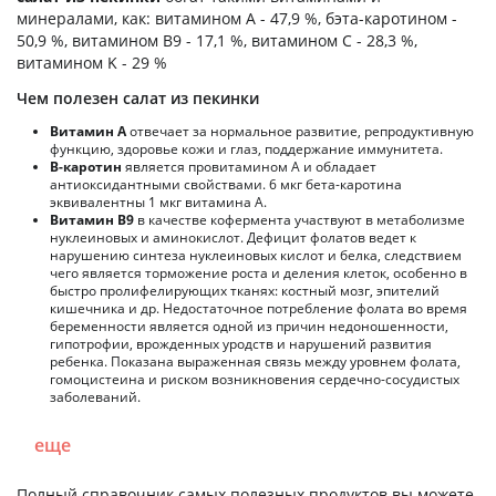
минералами, как: витамином А - 47,9 %, бэта-каротином -
50,9 %, витамином B9 - 17,1 %, витамином C - 28,3 %,
витамином K - 29 %
Чем полезен салат из пекинки
Витамин А
отвечает за нормальное развитие, репродуктивную
функцию, здоровье кожи и глаз, поддержание иммунитета.
В-каротин
является провитамином А и обладает
антиоксидантными свойствами. 6 мкг бета-каротина
эквивалентны 1 мкг витамина А.
Витамин В9
в качестве кофермента участвуют в метаболизме
нуклеиновых и аминокислот. Дефицит фолатов ведет к
нарушению синтеза нуклеиновых кислот и белка, следствием
чего является торможение роста и деления клеток, особенно в
быстро пролифелирующих тканях: костный мозг, эпителий
кишечника и др. Недостаточное потребление фолата во время
беременности является одной из причин недоношенности,
гипотрофии, врожденных уродств и нарушений развития
ребенка. Показана выраженная связь между уровнем фолата,
гомоцистеина и риском возникновения сердечно-сосудистых
заболеваний.
еще
Полный справочник самых полезных продуктов вы можете