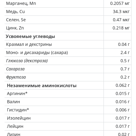
Марганец, Mn
0.2057 мг
Медь, Cu
34.3 мкг
Селен, Se
0.47 мкг
Цинк, Zn
0.218 мг
Усвояемые углеводы
Крахмал и декстрины
0.04 г
Моно- и дисахариды (сахара)
2.4 г
Глюкоза (декстроза)
0.5 г
Сахароза
0.7 г
Фруктоза
0.2 г
Незаменимые аминокислоты
0.062 г
Аргинин*
0.015 г
Валин
0.016 г
Гистидин*
0.006 г
Изолейцин
0.017 г
Лейцин
0.017 г
Лизин
0.02 г