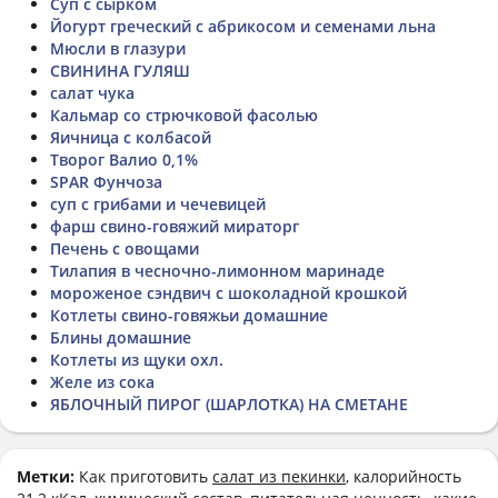
Суп с сырком
Йогурт греческий с абрикосом и семенами льна
Мюсли в глазури
СВИНИНА ГУЛЯШ
салат чука
Кальмар со стрючковой фасолью
Яичница с колбасой
Творог Валио 0,1%
SPAR Фунчоза
суп с грибами и чечевицей
фарш свино-говяжий мираторг
Печень с овощами
Тилапия в чесночно-лимонном маринаде
мороженое сэндвич с шоколадной крошкой
Котлеты свино-говяжьи домашние
Блины домашние
Котлеты из щуки охл.
Желе из сока
ЯБЛОЧНЫЙ ПИРОГ (ШАРЛОТКА) НА СМЕТАНЕ
Метки:
Как приготовить
салат из пекинки
, калорийность