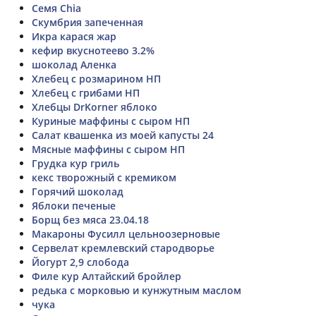
Семя Chia
Скумбрия запеченная
Икра карася жар
кефир вкуснотеево 3.2%
шоколад Аленка
Хлебец с розмарином НП
Хлебец с грибами НП
Хлебцы DrKorner яблоко
Куриные маффины с сыром НП
Салат квашенка из моей капусты 24
Мясные маффины с сыром НП
Грудка кур гриль
кекс творожный с кремиком
Горячий шоколад
Яблоки печеные
Борщ без мяса 23.04.18
Макароны Фусилл цельноозерновые
Сервелат кремлевский стародворье
Йогурт 2,9 слобода
Филе кур Алтайский бройлер
редька с морковью и кунжутным маслом
чука