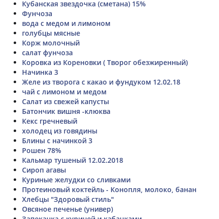
Кубанская звездочка (сметана) 15%
Фунчоза
вода с медом и лимоном
голубцы мясные
Корж молочный
салат фунчоза
Коровка из Кореновки ( Творог обезжиренный)
Начинка 3
Желе из творога с какао и фундуком 12.02.18
чай с лимоном и медом
Салат из свежей капусты
Батончик вишня -клюква
Кекс гречневый
холодец из говядины
Блины с начинкой 3
Рошен 78%
Кальмар тушеный 12.02.2018
Сироп агавы
Куриные желудки со сливками
Протеиновый коктейль - Конопля, молоко, банан
Хлебцы "Здоровый стиль"
Овсяное печенье (универ)
Запеканка с курицей и кабачками