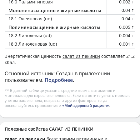
16:0 Пальмитиновая
0.002 г
Мононенасыщенные жирные кислоты
0.04 г
18:1 Олеиновая (ud)
0.04 г
Полиненасыщенные жирные кислоты
0.005 г
18:2 Линолевая (ud)
0.004 г
18:3 Линоленовая (ud)
0.001 г
Энергетическая ценность
салат из пекинки
составляет 21,2
кКал.
Основной источник: Создан в приложении
пользователем.
Подробнее
.
** В данной таблице указаны средние нормы витаминов и
минералов для взрослого человека. Если вы хотите узнать нормы с
учетом вашего пола, возраста и других факторов, тогда
воспользуйтесь приложением
«Мой здоровый рацион»
.
Полезные свойства САЛАТ ИЗ ПЕКИНКИ
салат из пекинки
богат такими витаминами и