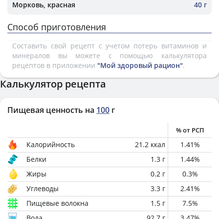
Морковь, красная
40 г
Способ приготовления
Составить свой рецепт с учетом потерь витаминов и
минералов вы можете с помощью калькулятора
рецептов в приложении
"Мой здоровый рацион"
.
Калькулятор рецепта
Пищевая ценность на
100
г
% от РСП
Калорийность
21.2
ккал
1.41
%
Белки
1.3
г
1.44
%
Жиры
0.2
г
0.3
%
Углеводы
3.3
г
2.41
%
Пищевые волокна
1.5
г
7.5
%
Вода
92.7
г
3.47
%