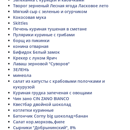
Творог зерненый Лесная ягода Ласковое лето
Мягкий сыр с зеленью и огурчиком
Кокосовая мука
Skittles
Печень куриная тушеная в сметане
Пулярики куриные с грибами
борщ из пикинки
конина отварная
Бифидок Белый замок
Крекер с луком Ярич
Лаваш зерновой "Суворов"
ЗЕЛЕНЬ
минеола
салат из капусты с крабовыми полочками и
кукурузой
Куриная грудка запеченая с овощами
Чин зано CIN ZANO BIANCO
Квестбар двойной шоколад
котлетки куринные
Батончик Corny big шоколад+банан
Салат кор.морковь,филе
Сырники "Добрынинский", 8%