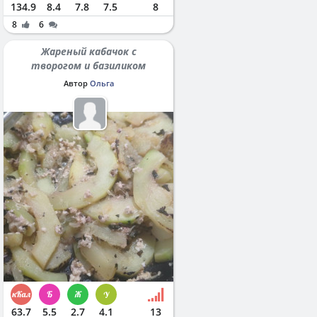
134.9
8.4
7.8
7.5
8
8
6
Жареный кабачок с
творогом и базиликом
Автор
Ольга
63.7
5.5
2.7
4.1
13