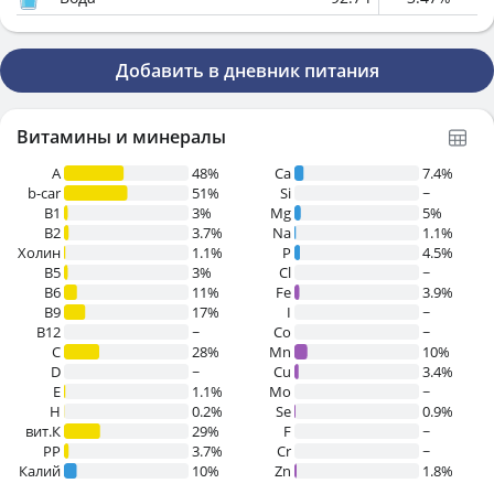
Добавить в дневник питания
Витамины и минералы
A
48%
Ca
7.4%
b-car
51%
Si
~
В1
3%
Mg
5%
B2
3.7%
Na
1.1%
Холин
1.1%
P
4.5%
B5
3%
Cl
~
B6
11%
Fe
3.9%
B9
17%
I
~
B12
~
Co
~
C
28%
Mn
10%
D
~
Cu
3.4%
E
1.1%
Mo
~
H
0.2%
Se
0.9%
вит.К
29%
F
~
PP
3.7%
Cr
~
Калий
10%
Zn
1.8%