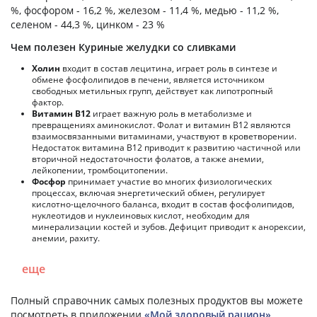
%, фосфором - 16,2 %, железом - 11,4 %, медью - 11,2 %,
селеном - 44,3 %, цинком - 23 %
Чем полезен Куриные желудки со сливками
Холин
входит в состав лецитина, играет роль в синтезе и
обмене фосфолипидов в печени, является источником
свободных метильных групп, действует как липотропный
фактор.
Витамин В12
играет важную роль в метаболизме и
превращениях аминокислот. Фолат и витамин В12 являются
взаимосвязанными витаминами, участвуют в кроветворении.
Недостаток витамина В12 приводит к развитию частичной или
вторичной недостаточности фолатов, а также анемии,
лейкопении, тромбоцитопении.
Фосфор
принимает участие во многих физиологических
процессах, включая энергетический обмен, регулирует
кислотно-щелочного баланса, входит в состав фосфолипидов,
нуклеотидов и нуклеиновых кислот, необходим для
минерализации костей и зубов. Дефицит приводит к анорексии,
анемии, рахиту.
еще
Полный справочник самых полезных продуктов вы можете
посмотреть в приложении
«Мой здоровый рацион»
.