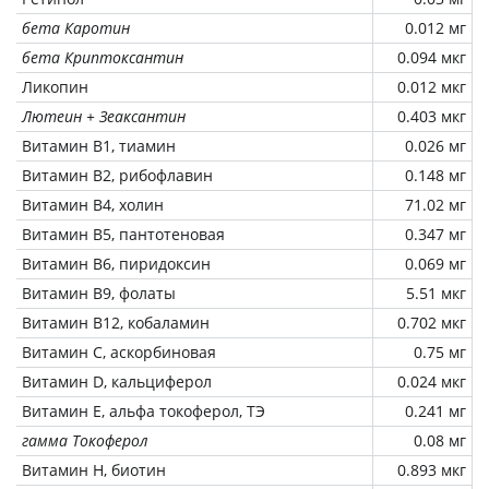
бета Каротин
0.012 мг
бета Криптоксантин
0.094 мкг
Ликопин
0.012 мкг
Лютеин + Зеаксантин
0.403 мкг
Витамин В1, тиамин
0.026 мг
Витамин В2, рибофлавин
0.148 мг
Витамин В4, холин
71.02 мг
Витамин В5, пантотеновая
0.347 мг
Витамин В6, пиридоксин
0.069 мг
Витамин В9, фолаты
5.51 мкг
Витамин В12, кобаламин
0.702 мкг
Витамин C, аскорбиновая
0.75 мг
Витамин D, кальциферол
0.024 мкг
Витамин Е, альфа токоферол, ТЭ
0.241 мг
гамма Токоферол
0.08 мг
Витамин Н, биотин
0.893 мкг