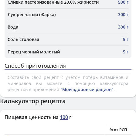
Сливки пастеризованные 20,0% жирности
500 г
Лук репчатый (Жарка)
300 г
Вода
300 г
Соль столовая
5 г
Перец черный молотый
5 г
Способ приготовления
Составить свой рецепт с учетом потерь витаминов и
минералов вы можете с помощью калькулятора
рецептов в приложении
"Мой здоровый рацион"
.
Калькулятор рецепта
Пищевая ценность на
100
г
% от РСП