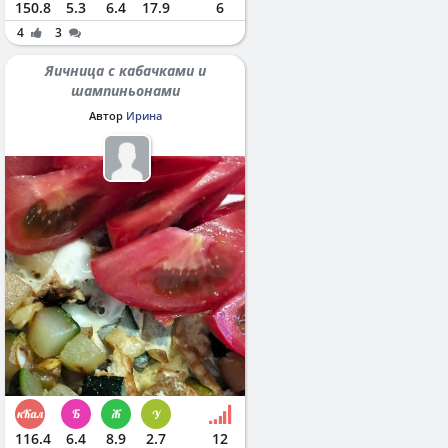
150.8
5.3
6.4
17.9
6
4
3
Яичница с кабачками и
шампиньонами
Автор
Ирина
116.4
6.4
8.9
2.7
12