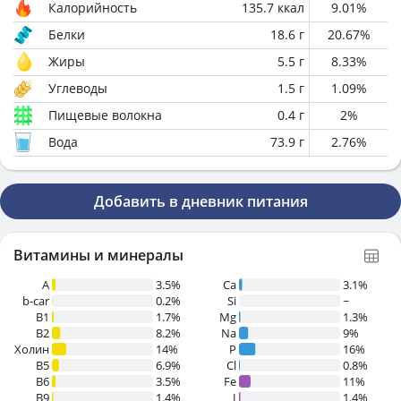
Калорийность
135.7
ккал
9.01
%
Белки
18.6
г
20.67
%
Жиры
5.5
г
8.33
%
Углеводы
1.5
г
1.09
%
Пищевые волокна
0.4
г
2
%
Вода
73.9
г
2.76
%
Добавить в дневник питания
Витамины и минералы
A
3.5%
Ca
3.1%
b-car
0.2%
Si
~
В1
1.7%
Mg
1.3%
B2
8.2%
Na
9%
Холин
14%
P
16%
B5
6.9%
Cl
0.8%
B6
3.5%
Fe
11%
B9
1.4%
I
1.4%