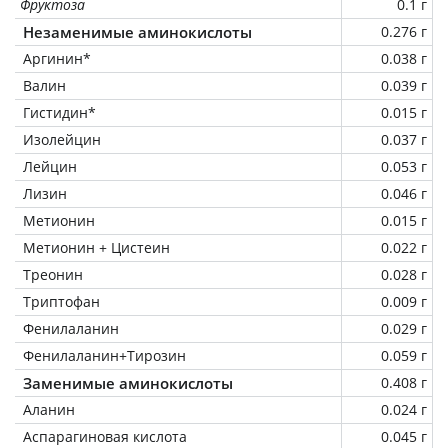
Фруктоза
0.1 г
Незаменимые аминокислоты
0.276 г
Аргинин*
0.038 г
Валин
0.039 г
Гистидин*
0.015 г
Изолейцин
0.037 г
Лейцин
0.053 г
Лизин
0.046 г
Метионин
0.015 г
Метионин + Цистеин
0.022 г
Треонин
0.028 г
Триптофан
0.009 г
Фенилаланин
0.029 г
Фенилаланин+Тирозин
0.059 г
Заменимые аминокислоты
0.408 г
Аланин
0.024 г
Аспарагиновая кислота
0.045 г