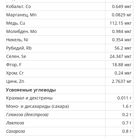
Кобальт, Co
0.649 мкг
Марганец, Mn
0.0829 мг
Медь, Cu
112.15 мкг
Молибден, Mo
0.984 мкг
Никель, Ni
0.354 мкг
Рубидий, Rb
56.2 мкг
Селен, Se
24.347 мкг
Фтор, F
18.88 мкг
Хром, Cr
0.24 мкг
Цинк, Zn
2.7637 мг
Усвояемые углеводы
Крахмал и декстрины
0.011 г
Моно- и дисахариды (сахара)
1.6 г
Глюкоза (декстроза)
0.2 г
Лактоза
0.7 г
Сахароза
0.8 г