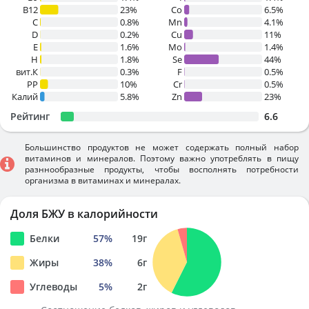
B12
23%
Co
6.5%
C
0.8%
Mn
4.1%
D
0.2%
Cu
11%
E
1.6%
Mo
1.4%
H
1.8%
Se
44%
вит.К
0.3%
F
0.5%
PP
10%
Cr
0.5%
Калий
5.8%
Zn
23%
Рейтинг
6.6
Большинство продуктов не может содержать полный набор
витаминов и минералов. Поэтому важно употреблять в пищу
разннообразные продукты, чтобы восполнять потребности
организма в витаминах и минералах.
Доля БЖУ в калорийности
Белки
57
%
19
г
Жиры
38
%
6
г
Углеводы
5
%
2
г