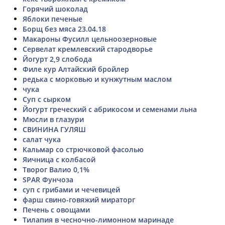
Горячий шоколад
Яблоки печеные
Борщ без мяса 23.04.18
Макароны Фусилл цельноозерновые
Сервелат кремлевский стародворье
Йогурт 2,9 слобода
Филе кур Алтайский бройлер
редька с морковью и кунжутным маслом
чука
Суп с сырком
Йогурт греческий с абрикосом и семенами льна
Мюсли в глазури
СВИНИНА ГУЛЯШ
салат чука
Кальмар со стрючковой фасолью
Яичница с колбасой
Творог Валио 0,1%
SPAR Фунчоза
суп с грибами и чечевицей
фарш свино-говяжий мираторг
Печень с овощами
Тилапия в чесночно-лимонном маринаде