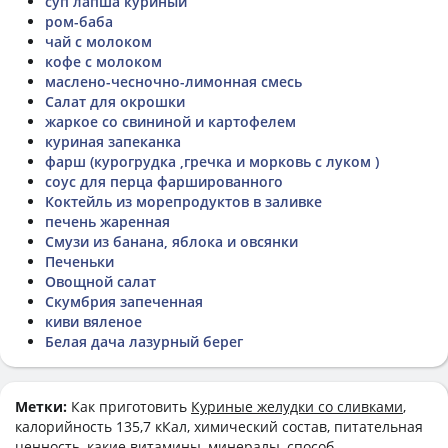
суп лапша куриный
ром-баба
чай с молоком
кофе с молоком
маслено-чесночно-лимонная смесь
Салат для окрошки
жаркое со свининой и картофелем
куриная запеканка
фарш (курогрудка ,гречка и морковь с луком )
соус для перца фаршированного
Коктейль из морепродуктов в заливке
печень жаренная
Смузи из банана, яблока и овсянки
Печеньки
Овощной салат
Скумбрия запеченная
киви вяленое
Белая дача лазурный берег
Метки:
Как приготовить
Куриные желудки со сливками
,
калорийность 135,7 кКал, химический состав, питательная
ценность, какие витамины, минералы, способ