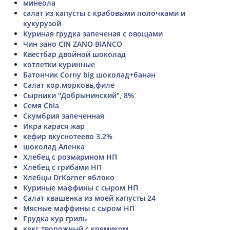
минеола
салат из капусты с крабовыми полочками и
кукурузой
Куриная грудка запеченая с овощами
Чин зано CIN ZANO BIANCO
Квестбар двойной шоколад
котлетки куринные
Батончик Corny big шоколад+банан
Салат кор.морковь,филе
Сырники "Добрынинский", 8%
Семя Chia
Скумбрия запеченная
Икра карася жар
кефир вкуснотеево 3.2%
шоколад Аленка
Хлебец с розмарином НП
Хлебец с грибами НП
Хлебцы DrKorner яблоко
Куриные маффины с сыром НП
Салат квашенка из моей капусты 24
Мясные маффины с сыром НП
Грудка кур гриль
кекс творожный с кремиком