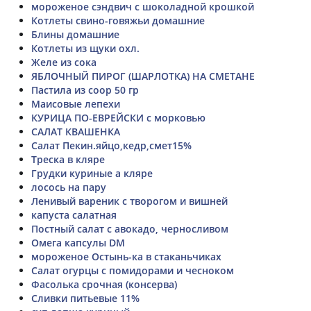
мороженое сэндвич с шоколадной крошкой
Котлеты свино-говяжьи домашние
Блины домашние
Котлеты из щуки охл.
Желе из сока
ЯБЛОЧНЫЙ ПИРОГ (ШАРЛОТКА) НА СМЕТАНЕ
Пастила из соор 50 гр
Маисовые лепехи
КУРИЦА ПО-ЕВРЕЙСКИ с морковью
САЛАТ КВАШЕНКА
Салат Пекин.яйцо,кедр,смет15%
Треска в кляре
Грудки куриные а кляре
лосось на пару
Ленивый вареник с творогом и вишней
капуста салатная
Постный салат с авокадо, черносливом
Омега капсулы DM
мороженое Остынь-ка в стаканьчиках
Салат огурцы с помидорами и чесноком
Фасолька срочная (консерва)
Сливки питьевые 11%