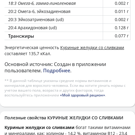
18:3 Омега-6, гамма-линоленовая
0.002 г
20:2 Омега-6, эйкозадиеновая
0.011 г
20:3 Эйкозатриеновая (ud)
0.002 г
20:4 Арахидоновая (ud)
0.128 г
Трансжиры
0.077 г
Энергетическая ценность
Куриные желудки со сливками
составляет 135,7 кКал.
Основной источник: Создан в приложении
пользователем.
Подробнее
.
** В данной таблице указаны средние нормы витаминов и
минералов для взрослого человека. Если вы хотите узнать нормы с
учетом вашего пола, возраста и других факторов, тогда
воспользуйтесь приложением
«Мой здоровый рацион»
.
Полезные свойства КУРИНЫЕ ЖЕЛУДКИ СО СЛИВКАМИ
Куриные желудки со сливками
богат такими витаминами
и минералами, как: холином - 14,2 %, витамином B12 - 23,4