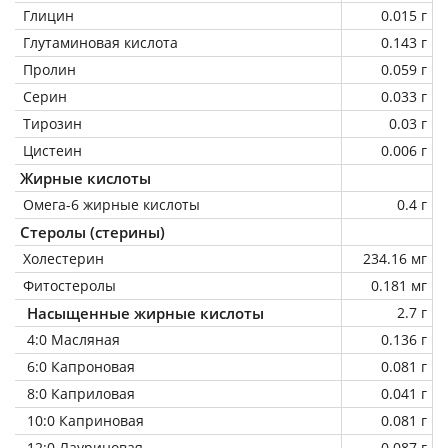
Глицин
0.015 г
Глутаминовая кислота
0.143 г
Пролин
0.059 г
Серин
0.033 г
Тирозин
0.03 г
Цистеин
0.006 г
Жирные кислоты
Омега-6 жирные кислоты
0.4 г
Стеролы (стерины)
Холестерин
234.16 мг
Фитостеролы
0.181 мг
Насыщенные жирные кислоты
2.7 г
4:0 Масляная
0.136 г
6:0 Капроновая
0.081 г
8:0 Каприловая
0.041 г
10:0 Каприновая
0.081 г
12:0 Лауриновая
0.087 г