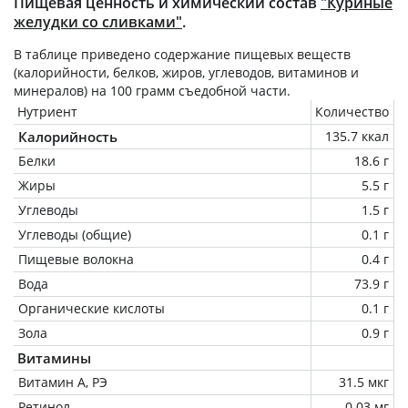
Пищевая ценность и химический состав
"Куриные
желудки со сливками"
.
В таблице приведено содержание пищевых веществ
(калорийности, белков, жиров, углеводов, витаминов и
минералов) на
100 грамм
съедобной части.
Нутриент
Количество
Калорийность
135.7 ккал
Белки
18.6 г
Жиры
5.5 г
Углеводы
1.5 г
Углеводы (общие)
0.1 г
Пищевые волокна
0.4 г
Вода
73.9 г
Органические кислоты
0.1 г
Зола
0.9 г
Витамины
Витамин А, РЭ
31.5 мкг
Ретинол
0.03 мг