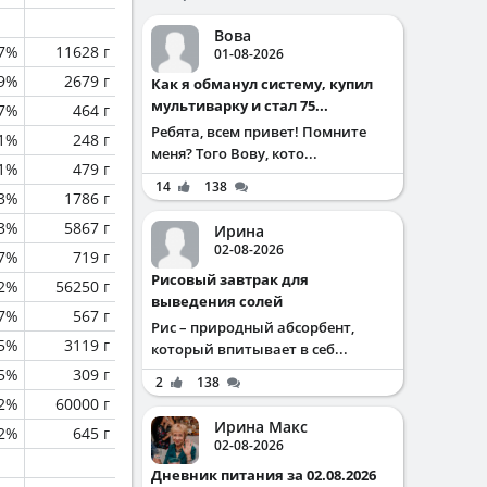
Вова
.7%
11628 г
01-08-2026
.9%
2679 г
Как я обманул систему, купил
мультиварку и стал 75...
.7%
464 г
Ребята, всем привет! Помните
.1%
248 г
меня? Того Вову, кото...
.1%
479 г
14
138
.3%
1786 г
.3%
5867 г
Ирина
02-08-2026
.7%
719 г
Рисовый завтрак для
.2%
56250 г
выведения солей
.7%
567 г
Рис – природный абсорбент,
.5%
3119 г
который впитывает в себ...
5%
309 г
2
138
.2%
60000 г
Ирина Макс
2%
645 г
02-08-2026
Дневник питания за 02.08.2026