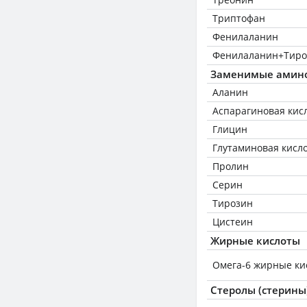
Триптофан
Фенилаланин
Фенилаланин+Тиро
Заменимые амин
Аланин
Аспарагиновая кис
Глицин
Глутаминовая кисл
Пролин
Серин
Тирозин
Цистеин
Жирные кислоты
Омега-6 жирные ки
Стеролы (стерины