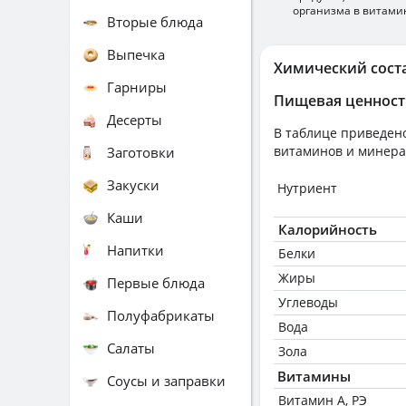
организма в витами
Вторые блюда
Выпечка
Химический сост
Гарниры
Пищевая ценност
Десерты
В таблице приведено
витаминов и минера
Заготовки
Закуски
Нутриент
Каши
Калорийность
Напитки
Белки
Жиры
Первые блюда
Углеводы
Полуфабрикаты
Вода
Салаты
Зола
Витамины
Соусы и заправки
Витамин А, РЭ