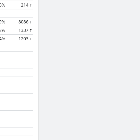
6%
214 г
.9%
8086 г
.8%
1337 г
.4%
1203 г