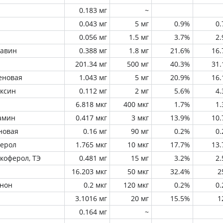
0.183 мг
~
0.043 мг
5 мг
0.9%
0
0.056 мг
1.5 мг
3.7%
2
лавин
0.388 мг
1.8 мг
21.6%
16
201.34 мг
500 мг
40.3%
31
еновая
1.043 мг
5 мг
20.9%
16
оксин
0.112 мг
2 мг
5.6%
4
6.818 мкг
400 мкг
1.7%
1
амин
0.417 мкг
3 мкг
13.9%
10
новая
0.16 мг
90 мг
0.2%
0
ферол
1.765 мкг
10 мкг
17.7%
13
окоферол, ТЭ
0.481 мг
15 мг
3.2%
2
16.203 мкг
50 мкг
32.4%
2
инон
0.2 мкг
120 мкг
0.2%
0
3.1016 мг
20 мг
15.5%
1
0.164 мг
~