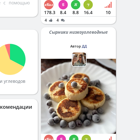
те с помощью
178.3
8.4
8.8
16.4
10
4
4
Сырники низкоуглеводные
Автор
ДД
и углеводов
екомендации