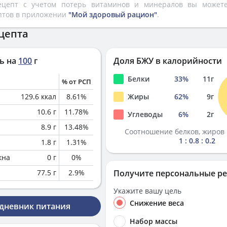
рецепт с учетом потерь витаминов и минералов вы може
птов в приложении
"Мой здоровый рацион"
.
цепта
ь на
100
г
Доля БЖУ в калорийности
Белки
33
%
11
г
% от РСП
129.6
ккал
8.61
%
Жиры
62
%
9
г
10.6
г
11.78
%
Углеводы
6
%
2
г
8.9
г
13.48
%
Соотношение белков, жиров 
1 : 0.8 : 0.2
1.8
г
1.31
%
кна
0
г
0
%
77.5
г
2.9
%
Получите персональные р
Укажите вашу цель
Снижение веса
 дневник питания
Набор массы