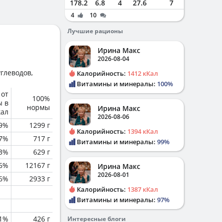
178.2
6.8
4
27.6
7
4
10
Лучшие рационы
Ирина Макс
2026-08-04
глеводов,
Калорийность:
1412 кКал
Витамины и минералы:
100%
 от
100%
ы в
нормы
Ирина Макс
кал
2026-08-06
.9%
1299 г
Калорийность:
1394 кКал
.7%
717 г
Витамины и минералы:
99%
.3%
629 г
.6%
12167 г
Ирина Макс
2026-08-01
.6%
2933 г
Калорийность:
1387 кКал
Витамины и минералы:
97%
.1%
426 г
Интересные блоги