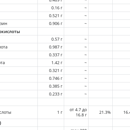
0.16 г
~
0.521 г
~
зин
0.906 г
~
окислоты
0.57 г
~
лота
0.987 г
~
0.337 г
~
ота
1.42 г
~
0.321 г
~
0.746 г
~
0.385 г
~
0.233 г
~
от 4.7 до
слоты
1 г
21.3%
16
16.8 г
)