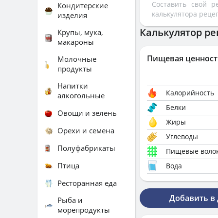
Составить свой 
Кондитерские
калькулятора реце
изделия
Калькулятор ре
Крупы, мука,
макароны
Пищевая ценност
Молочные
продукты
Напитки
Калорийность
алкогольные
Белки
Овощи и зелень
Жиры
Орехи и семена
Углеводы
Полуфабрикаты
Пищевые воло
Птица
Вода
Ресторанная еда
Добавить в
Рыба и
морепродукты