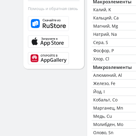
Макроэлементы
Помощь и обратная связь
Калий, K
Кальций, Ca
Магний, Mg
Натрий, Na
Сера, S
Фосфор, P
Хлор, Cl
Микроэлементы
Алюминий, Al
Железо, Fe
Йод, I
Кобальт, Co
Марганец, Mn
Медь, Cu
Молибден, Mo
Олово, Sn