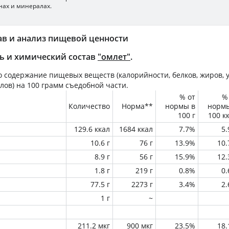
нах и минералах.
ав и анализ пищевой ценности
ь и химический состав
"омлет"
.
 содержание пищевых веществ (калорийности, белков, жиров, у
лов) на
100 грамм
съедобной части.
% от
%
Количество
Норма**
нормы в
норм
100 г
100 к
129.6 ккал
1684 ккал
7.7%
5
10.6 г
76 г
13.9%
10
8.9 г
56 г
15.9%
12
1.8 г
219 г
0.8%
0
77.5 г
2273 г
3.4%
2
1 г
~
211.2 мкг
900 мкг
23.5%
18