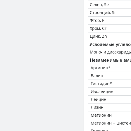
Селен, Se
Стронций, Sr
Фтор, F
Хром, Cr
Цинк, Zn
Усвояемые углев
Моно- и дисахариды
Незаменимые ам
Аргинин*
Валин
Гистидин*
Изолейцин
Лейцин
Лизин
Метионин
Метионин + Цисте
Треонин