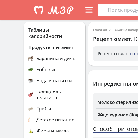
Таблицы
Главная
Таблица кало
калорийности
Рецепт
омлет
. 
Продукты питания
Рецепт создан
пол
Баранина и дичь
Бобовые
Вода и напитки
Ингредиенты о
Говядина и
телятина
Молоко стерилизо
Грибы
Яйцо куриное (Жа
Детское питание
Способ пригото
Жиры и масла