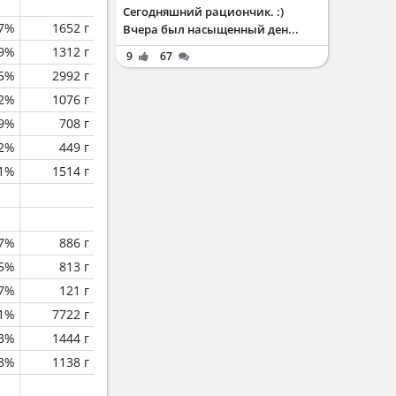
Сегодняшний рациончик. :)
.7%
1652 г
Вчера был насыщенный ден...
.9%
1312 г
9
67
.5%
2992 г
.2%
1076 г
.9%
708 г
.2%
449 г
.1%
1514 г
.7%
886 г
.5%
813 г
.7%
121 г
1%
7722 г
.3%
1444 г
.8%
1138 г