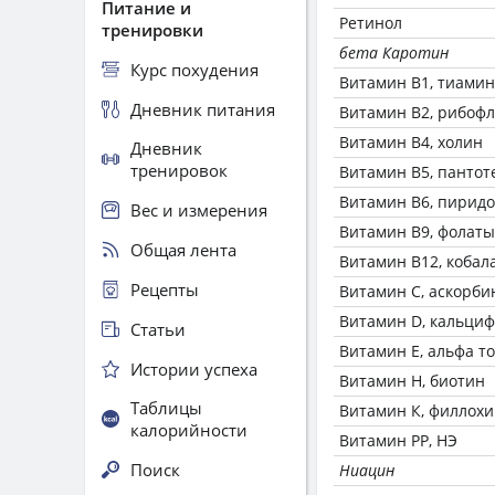
Питание и
Ретинол
тренировки
бета Каротин
Курс похудения
Витамин В1, тиамин
Дневник питания
Витамин В2, рибоф
Витамин В4, холин
Дневник
тренировок
Витамин В5, пантот
Витамин В6, пирид
Вес и измерения
Витамин В9, фолаты
Общая лента
Витамин В12, кобал
Рецепты
Витамин C, аскорби
Витамин D, кальци
Статьи
Витамин Е, альфа т
Истории успеха
Витамин Н, биотин
Таблицы
Витамин К, филлох
калорийности
Витамин РР, НЭ
Поиск
Ниацин