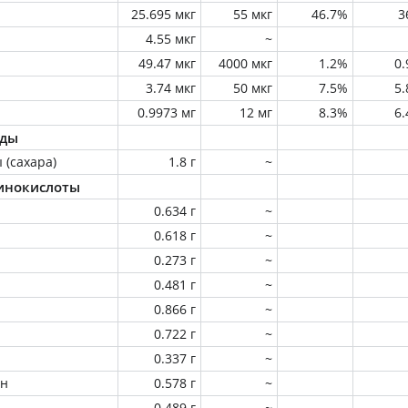
25.695 мкг
55 мкг
46.7%
3
4.55 мкг
~
49.47 мкг
4000 мкг
1.2%
0
3.74 мкг
50 мкг
7.5%
5
0.9973 мг
12 мг
8.3%
6
оды
 (сахара)
1.8 г
~
инокислоты
0.634 г
~
0.618 г
~
0.273 г
~
0.481 г
~
0.866 г
~
0.722 г
~
0.337 г
~
ин
0.578 г
~
0.489 г
~