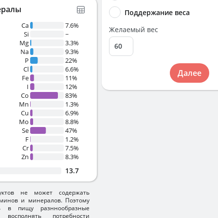
ералы
Поддержание веса
Ca
7.6%
Желаемый вес
Si
~
Mg
3.3%
Na
9.3%
P
22%
Cl
6.6%
Далее
Fe
11%
I
12%
Co
83%
Mn
1.3%
Cu
6.9%
Mo
8.8%
Se
47%
F
1.2%
Cr
7.5%
Zn
8.3%
13.7
уктов не может содержать
минов и минералов. Поэтому
ть в пищу разннообразные
 восполнять потребности