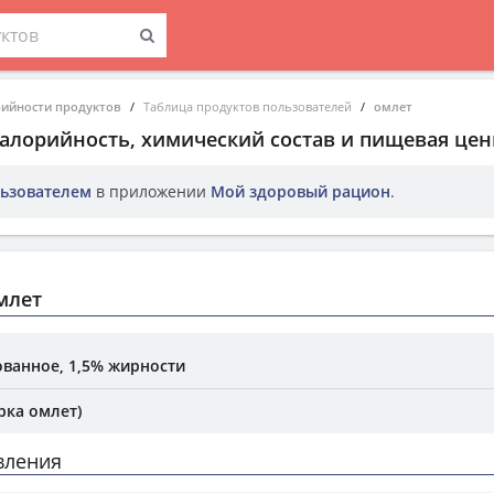
рийности продуктов
Таблица продуктов пользователей
омлет
Калорийность, химический состав и пищевая цен
ьзователем
в приложении
Мой здоровый рацион
.
млет
ванное, 1,5% жирности
рка омлет)
вления