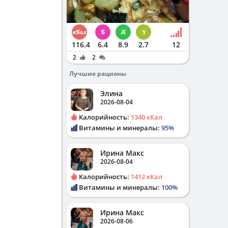
116.4
6.4
8.9
2.7
12
2
2
Лучшие рационы
Элина
2026-08-04
Калорийность:
1340 кКал
Витамины и минералы:
95%
Ирина Макс
2026-08-04
Калорийность:
1412 кКал
Витамины и минералы:
100%
Ирина Макс
2026-08-06