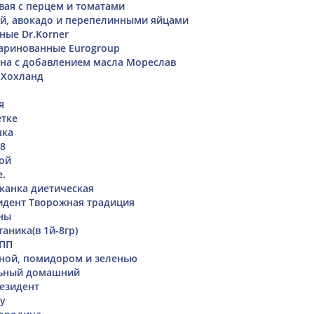
вая с перцем и томатами
ой, авокадо и перепелинными яйцами
ные Dr.Korner
ринованные Eurogroup
на с добавлением масла Мореслав
 Хохланд
я
етке
шка
18
той
.
канка диетическая
идент Творожная традиция
ны
аника(в 1й-8гр)
 ПП
аной, помидором и зеленью
льный домашний
езидент
ру