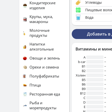
Углеводы
Кондитерские
изделия
Пищевые воло
Крупы, мука,
Вода
макароны
Молочные
Добавить в
продукты
Напитки
Витамины и мин
алкогольные
A
~
Овощи и зелень
b-car
~
В1
~
Орехи и семена
B2
~
Холин
~
Полуфабрикаты
B5
~
B6
~
Птица
B9
~
B12
~
Ресторанная еда
C
~
D
~
Рыба и
E
~
морепродукты
H
~