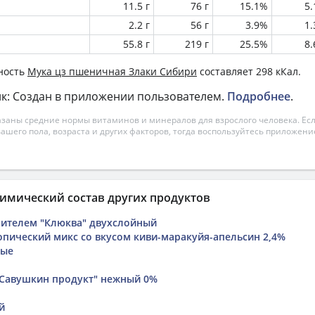
11.5 г
76 г
15.1%
5
2.2 г
56 г
3.9%
1
55.8 г
219 г
25.5%
8
ность
Мука цз пшеничная Злаки Сибири
составляет 298 кКал.
к: Создан в приложении пользователем.
Подробнее
.
азаны средние нормы витаминов и минералов для взрослого человека. Есл
вашего пола, возраста и других факторов, тогда воспользуйтесь приложен
имический состав других продуктов
нителем "Клюква" двухслойный
опический микс со вкусом киви-маракуйя-апельсин 2,4%
вые
"Савушкин продукт" нежный 0%
й