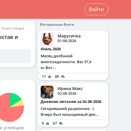
Войти
Интересные блоги
 Злаки Сибири
Марусичка
остав и
01-08-2026
Июль 2026
Месяц долбаной
многозадачности. Вес 57,4
кг.Вот...
11
80
Ирина Макс
02-08-2026
Дневник питания за 02.08.2026
Сегодняшний рациончик. :)
Вчера был насыщенный ден...
9
67
и углеводов