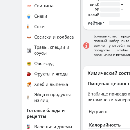
вит.К
~
Свинина
PP
~
Калий
~
Снеки
Рейтинг
Соки
Большинство прод
Сосиски и колбаса
полный набор вита
важно употребля
Травы, специи и
продукты, чтобы
соусы
организма в витами
Фаст-фуд
Химический сост
Фрукты и ягоды
Пищевая ценност
Хлеб и выпечка
В таблице приведено
Яйца и продукты
витаминов и минера
из яиц
Готовые блюда и
Нутриент
рецепты
Калорийность
Варенье и джемы