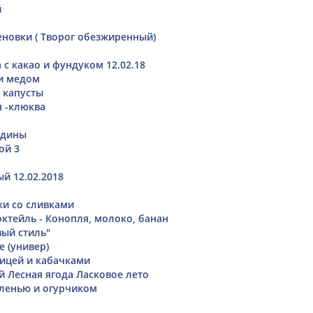
й
еновки ( Творог обезжиренный)
 с какао и фундуком 12.02.18
и медом
й капусты
 -клюква
ядины
ой 3
й 12.02.2018
и со сливками
ктейль - Конопля, молоко, банан
ый стиль"
е (универ)
рицей и кабачками
й Лесная ягода Ласковое лето
еленью и огурчиком