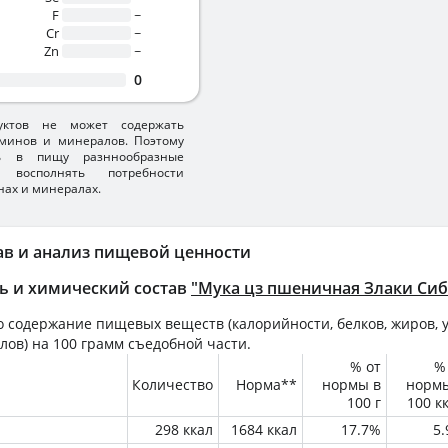
F
~
Cr
~
Zn
~
0
уктов не может содержать
минов и минералов. Поэтому
ть в пищу разннообразные
 восполнять потребности
нах и минералах.
ав и анализ пищевой ценности
ь и химический состав
"Мука цз пшеничная Злаки Си
 содержание пищевых веществ (калорийности, белков, жиров, у
лов) на
100 грамм
съедобной части.
% от
%
Количество
Норма**
нормы в
норм
100 г
100 к
298 ккал
1684 ккал
17.7%
5