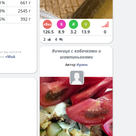
.1%
661 г
.3%
2545 г
.6%
392 г
126.5
8.9
3.2
13.9
0
2
4
Яичница с кабачками и
и вы хотите
ием
«Мой
шампиньонами
Автор
Ирина