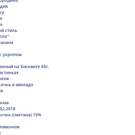
мородина
ндия
су
и
ке
й стиль
лло"
банана
 с укропом
анный на бисквите 65г.
ластинках
женя
бачка и авокадо
ая
нная
02.2018
очка (сметана) 15%
 лимоном
е