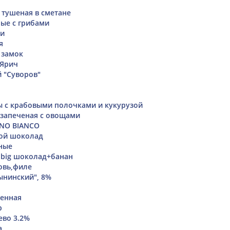
 тушеная в сметане
ые с грибами
ки
я
 замок
 Ярич
 "Суворов"
ты с крабовыми полочками и кукурузой
 запеченая с овощами
ANO BIANCO
ной шоколад
ные
 big шоколад+банан
овь,филе
ынинский", 8%
ченная
р
ево 3.2%
а