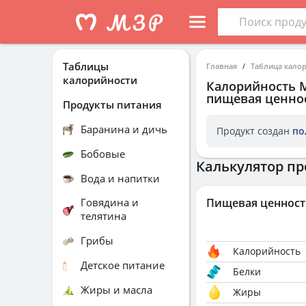
Таблицы
Главная
Таблица кало
калорийности
Калорийность
пищевая ценнос
Продукты питания
Баранина и дичь
Продукт создан
по
Бобовые
Калькулятор пр
Вода и напитки
Говядина и
Пищевая ценност
телятина
Грибы
Калорийность
Детское питание
Белки
Жиры и масла
Жиры