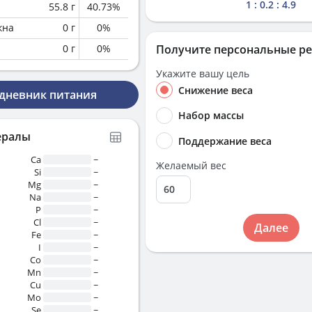
1 : 0.2 : 4.9
55.8
г
40.73
%
кна
0
г
0
%
0
г
0
%
Получите персональные р
Укажите вашу цель
Снижение веса
 дневник питания
Набор массы
ералы
Поддержание веса
Ca
~
Желаемый вес
Si
~
Mg
~
Na
~
P
~
Cl
~
Далее
Fe
~
I
~
Co
~
Mn
~
Cu
~
Mo
~
Se
~