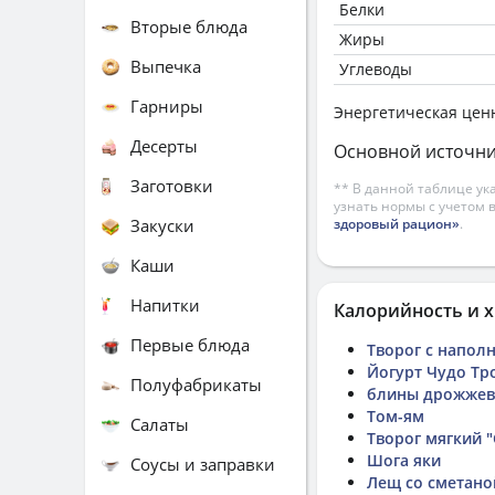
Белки
Вторые блюда
Жиры
Выпечка
Углеводы
Гарниры
Энергетическая цен
Десерты
Основной источни
Заготовки
** В данной таблице ук
узнать нормы с учетом 
Закуски
здоровый рацион»
.
Каши
Напитки
Калорийность и х
Первые блюда
Творог с напол
Йогурт Чудо Тр
Полуфабрикаты
блины дрожже
Том-ям
Салаты
Творог мягкий 
Шога яки
Соусы и заправки
Лещ со сметано