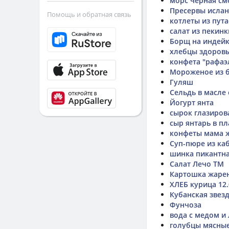
морс черная с
Пресервы исла
Помощь и обратная связь
котлеты из пута
салат из пекинк
Борщ на индей
хлебцы здоровы
конфета "рафаэ
Мороженое из 
Гуляш
Сельдь в масле
Йогурт янта
сырок глазиров
сыр янтарь в п
конфеты мама 
Суп-пюре из ка
шинка пикантн
Салат Лечо ТМ
Картошка жаре
ХЛЕБ курица 12.
Кубанская звезд
Фунчоза
вода с медом и
голубцы мясны