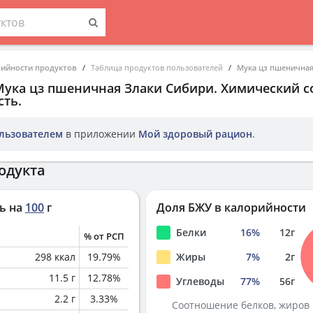
рийности продуктов
Таблица продуктов пользователей
Мука цз пшеничная
Мука цз пшеничная Злаки Сибири
. Химический с
ть.
льзователем
в приложении
Мой здоровый рацион
.
одукта
ь на
100
г
Доля БЖУ в калорийности
Белки
16
%
12
г
% от РСП
298
ккал
19.79
%
Жиры
7
%
2
г
11.5
г
12.78
%
Углеводы
77
%
56
г
2.2
г
3.33
%
Соотношение белков, жиров 