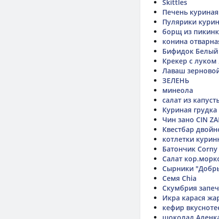
Skittles
Печень куриная
Пулярики курин
борщ из пикин
конина отварна
Бифидок Белый
Крекер с луком
Лаваш зерновой
ЗЕЛЕНЬ
минеола
салат из капус
Куриная грудка
Чин зано CIN Z
Квестбар двой
котлетки курин
Батончик Corny
Салат кор.морк
Сырники "Добр
Семя Chia
Скумбрия запе
Икра карася жа
кефир вкусноте
шоколад Аленк