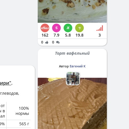
162
7.9
5.8
19.8
3
0
0
Торт вафельный
Автор
Евгений К
бири"
.
глеводов,
 от
100%
ы в
нормы
кал
.9%
565 г