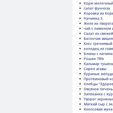
Корж молочны
салат фунчоза
Коровка из Кор
Начинка 3
Желе из творога
чай с лимоном 
Салат из свеже
Батончик вишня
Кекс гречневый
холодец из гов
Блины с начинк
Рошен 78%
Кальмар тушены
Сироп агавы
Куриные желудк
Протеиновый ко
Хлебцы "Здоров
Овсяное печень
Запеканка с ку
Творог зернены
Мягкий сыр с з
Кокосовая мука