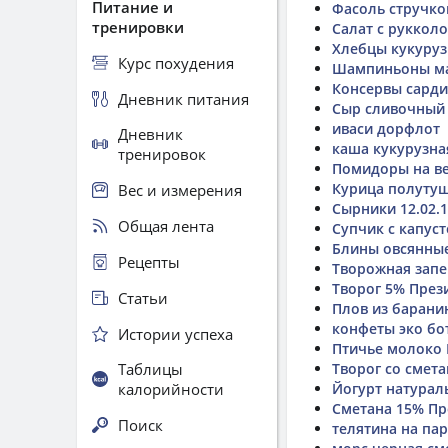
Питание и
Фасоль стручко
тренировки
Салат с руккол
Хлебцы кукуруз
Курс похудения
Шампиньоны ма
Консервы сарди
Дневник питания
Сыр сливочный
иваси дорфлот
Дневник
каша кукурузна
тренировок
Помидоры на в
Курица полуту
Вес и измерения
Сырники 12.02.
Общая лента
Супчик с капус
Блины овсянные
Рецепты
Творожная запе
Творог 5% През
Статьи
Плов из барани
конфеты эко бот
Истории успеха
Птичье молоко
Таблицы
Творог со смет
калорийности
Йогурт натура
Сметана 15% Пр
Поиск
телятина на па